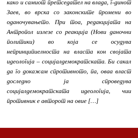
како и самиот претседател на влада, г-динот
Заев, во врска со законските промени во
оданочувањето. При тоа, редакцијата на
Антропол излезе со реакција (Нови даночни
политики) во која се осудува
непринципиелноста на власта кон својата
идеологија – социјалдемократската. Би сакал
да го докажам спротивното, па, оваа власт
доследно ја спроведува
социјалдемократската идеологија, чии
противник е авторот на овие […]