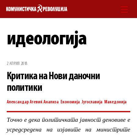
Skip
Men
to
content
идеологија
2 АПРИЛ 2018
Критика на Нови даночни
политики
Александар Атевиќ
Анализа
,
Економија
,
Југославија
,
Македонија
Точно е дека политичката јавност деновиве е
усредсредена на изјавите на министрите