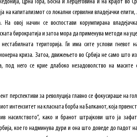
кедонија, Црна Гора, Босна и Херцеговина и на крајот во С
ја на капитализмот со локални сервилни владејачки елити, 
. На овој начин се воспостави корумпирана владејачк
ката бирократија и затоа мора да применува методи на уце
 нестабилната територија. Ги има сите услови гневот 
онерна криза. Затоа, движењето во Србија не само што и
, под него се крие длабоко незадоволство на масите 
нт перспективи за револуција главно се фокусираше на гол
от интензитет на класната борба на Балканот, која првенс
ив насилството“, како и бранот штрајкови што ја зафати
бија, кое го надминува дури и она што доведе до падот 