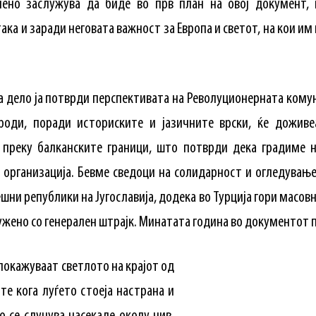
нено заслужува да биде во прв план на овој документ,
ака и заради неговата важност за Европа и светот, на кои и
а дело ја потврди перспективата на Револуционерната ком
ароди, поради историските и јазичните врски, ќе дожив
 преку балканските граници, што потврди дека градиме н
а организација. Бевме сведоци на солидарност и огледувањ
шни републики на Југославија, додека во Турција гори масов
ружено со генерален штрајк. Минатата година во документот
окажуваат светлото на крајот од
те кога луѓето стоеја настрана и