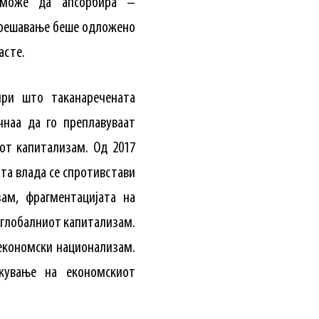
 може да апсорбира –
о решавање беше одложено
асте.
при што таканаречената
чнаа да го преплавуваат
иот капитализам. Од 2017
ата влада се спротивстави
зам, фрагментацијата на
 глобалниот капитализам.
 економски национализам.
жување на економскиот