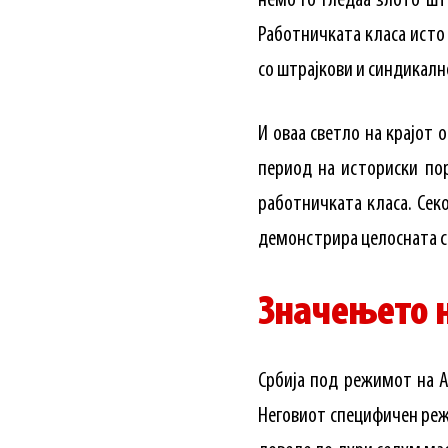
немо го гледаа злото шт
Работничката класа исто 
со штрајкови и синдикалн
И оваа светло на крајот 
период на историски пор
работничката класа. Сек
демонстрира целосната си
Значењето 
Србија под режимот на А
Неговиот специфичен режи