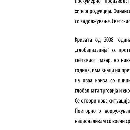
прекумерно производ
хиперпродукција. Финанс
со задолжување. Светскио
Кризата од 2008 годин
„глобализација“ се пре
светскиот пазар, но нив
година, има знаци на пре
на оваа криза со иници
глобалната трговија и е
Се отвори нова ситуациј
Повторното вооружува
национализам со воени с