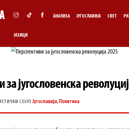
АНАЛИЗА
ЈУГОСЛАВИЈА
СВЕТ
РК
ЈАЗИЦИ
 за југословенска револуциј
Југославија
,
Политика
ИСТИЧКИ СОЈУЗ