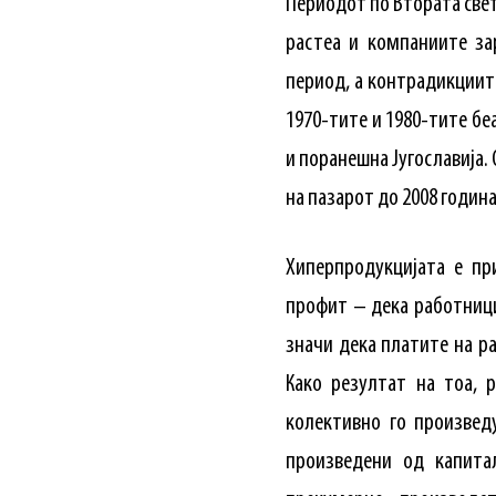
Периодот по Втората свет
растеа и компаниите за
период, а контрадикциит
1970-тите и 1980-тите бе
и поранешна Југославија.
на пазарот до 2008 година
Хиперпродукцијата е пр
профит – дека работници
значи дека платите на р
Како резултат на тоа, 
колективно го произвед
произведени од капита