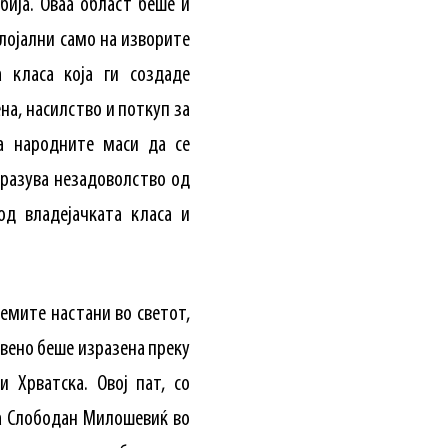
рбија. Оваа област беше и
лојални само на изворите
а класа која ги создаде
на, насилство и поткуп за
на народните маси да се
зразува незадоволство од
од владејачката класа и
емите настани во светот,
твено беше изразена преку
 Хрватска. Овој пат, со
на Слободан Милошевиќ во