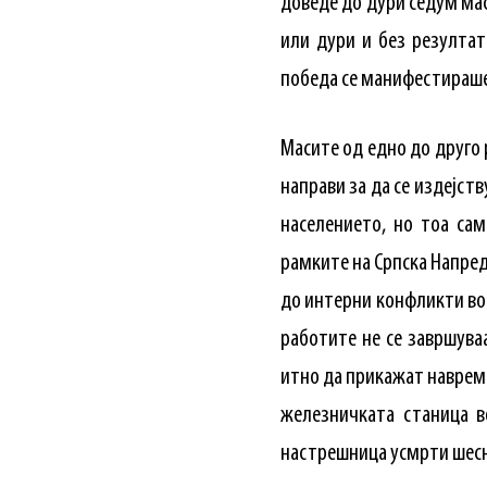
доведе до дури седум ма
или дури и без резултат
победа се манифестираше 
Масите од едно до друго 
направи за да се издејс
населението, но тоа са
рамките на Српска Напред
до интерни конфликти во 
работите не се завршува
итно да прикажат навреме
железничката станица в
настрешница усмрти шесна