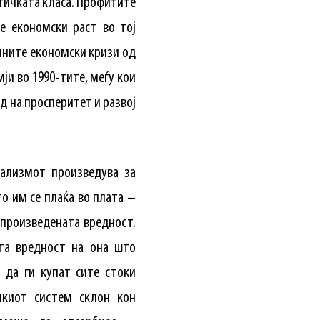
стичката класа. Профитите
е економски раст во тој
лните економски кризи од
ји во 1990-тите, меѓу кои
д на просперитет и развој
тализмот произведува за
о им се плаќа во плата –
 произведената вредност.
ата вредност на она што
 да ги купат сите стоки
чкиот систем склон кон