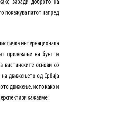
 како заради доброто на
м го покажува патот напред
унистичка интернационала
еат прелевање на бунт и
а вистинските основи со
е на движењето од Србија
ното движење, исто како и
 перспективи кажавме: