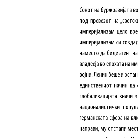
Сонот на буржоазијата во
под превезот на „светс
империјализам цело вре
империјализам си создад
наместо да биде агент на
владееја во епохата на и
војни. Ленин беше и остан
единствениот начин да 
глобализацијата значи 
националистички попул
германската сфера на вли
направи, му отстапи мест