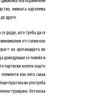
е движења беа ограничени
дство, нивната најголема
до друго.
се дојде, што треба да се
е минимални отстапки кон
раст на ароганцијата во
ја доведуваше сѐ повеќе и
ите партиски колеги зошто
 елементи кон него сакаа
 беше пуштена во употреба
реконструирана бетонска