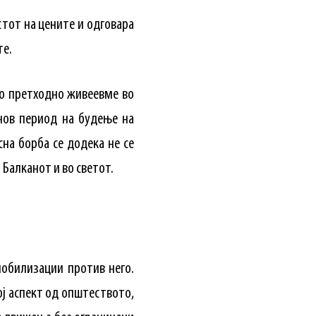
стот на цените и одговара
те.
Ако претходно живеевме во
 нов период на будење на
на борба се додека не се
Балканот и во светот.
мобилизации против него.
ој аспект од општеството,