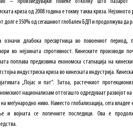
ство – произведувајќи повеќе отколку што пазарот
иската криза од 2008 година е токму таква криза. Нејзинот
т долг е 350% од сегашниот глобален БДП и продолжува да р
а означи длабока пресвртница во повоениот период, 
твори во нејзината спротивност. Кинеските производи по
ната поплава предизвика економска стагнација на кинеск
тстојна индустриска криза во кинеската индустрија. Кинеск
јативата „Појас и пат“. Затоа, растечкиот протекциони
кономскиот национализам оттогаш го одредуваат развојот на
а на меѓународно ниво. Наместо глобализација, сега владее
ње и војната се логичните последици. Ова е продол
редства.