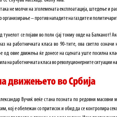
о се случува насекаде околу нив.
така не молчи на зголемената експлоатација, штедење и ра
о организирање – против нападите на газдите и политичари
од тунелот се појави во полн сјај токму овде на Балканот! 
аз на работничката класа во 90-тите, ова светло означи
ое од овие движења ќе донесе на сцената уште посилна клас
ла на работничката класа во револуционерните ситуации на 
на движењето во Србија
лександар Вучиќ веќе стана позната по редовни масовни 
м, кој е обележан со притисок и обид да се контролира сек