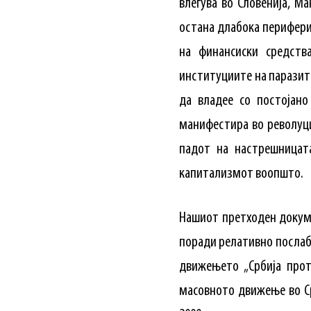
влегува во Словенија, Ма
остана длабока перифери
на финансиски средства
институциите на паразитс
да владее со постојано
манифестира во револуци
падот на настрешницата
капитализмот воопшто.
Нашиот претходен докуме
поради релативно послаби
движењето „Србија прот
масовното движење во Ср