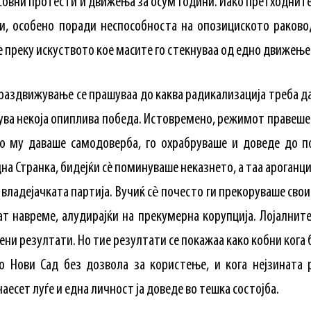
совни протести и движења за осум години. Иако претходнит
и, особено поради неспособноста на опозициското раково
преку искуството кое масите го стекнуваа од едно движење 
раздвижување се прашуваа до каква радикализација треба да 
твува некоја опиплива победа. Истовремено, режимот правеш
мо му даваше самодоверба, го охрабруваше и доведе до по
на Странка, бидејќи сè поминуваше неказнето, а таа ароганци
владејачката партија. Вучиќ сѐ почесто ги прекоруваше сво
ат навреме, алудирајќи на прекумерна корупција. Лојалните
ни резултати. Но тие резултати се покажаа како кобни кога
о Нови Сад без дозвола за користење, и кога нејзината 
есет луѓе и една личност ја доведе во тешка состојба.