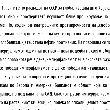
 1990-тите по распадот на СССР за глобализација што ќе ја
киот мир и просперитет“ всушност беше проширување на 
ме. Но, воден од внатрешните противречности на „слобо
е ривал на кој не можеше да му се спротивстави со политик
 глобализацијата, стана нејзин противник. На површина се п
мперијализмот од минатиот век – нова поделба на светот, бор
а во право кога рече дека „империјализмот е највисоката фа
се победи империјализмот е да се победи капитализмот. 
зајакнување на отворените протекционистички тенденции 
изам во Европа и Америка. Балканот е област која во 
јание, но под капата на САД. Слабиот руски империјализам
о на растечкиот кинески, кој полека го опколи целиот просто