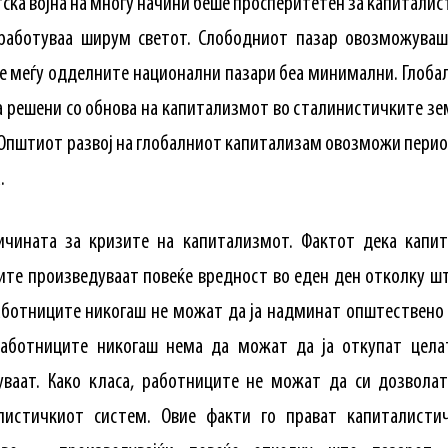
ска војна на многу начини беше просперитетен за капитали
работуваа ширум светот. Слободниот пазар овозможуваш
е меѓу одделните национални пазари беа минимални. Глоба
а решени со обнова на капитализмот во сталинистичките зем
 Општиот развој на глобалниот капитализам овозможи перио
.
ичината за кризите на капитализмот. Фактот дека капи
те произведуваат повеќе вредност во еден ден отколку шт
аботниците никогаш не можат да ја надминат општествено
работниците никогаш нема да можат да ја откупат цел
уваат. Како класа, работниците не можат да си дозволат
листичкиот систем. Овие факти го прават капиталисти