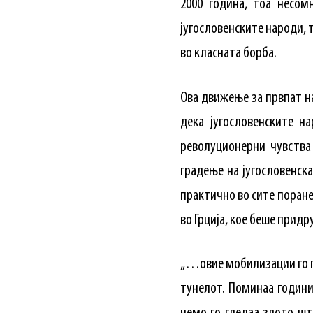
2000 година, тоа несом
југословенските народи, т
во класната борба.
Ова движење за првпат н
дека југословенските н
револуционерни чувства
градење на југословенск
практично во сите поране
во Грција, кое беше прид
„…овие мобилизации го п
тунелот. Поминаа години