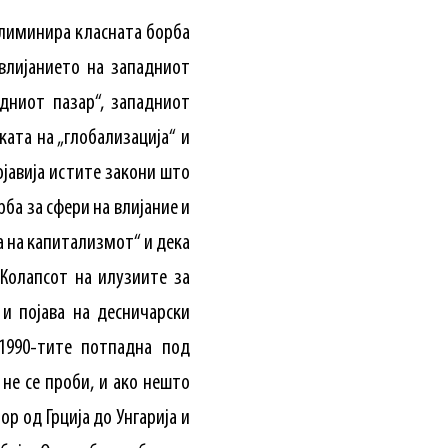
 елиминира класната борба
влијанието на западниот
дниот пазар“, западниот
ата на „глобализација“ и
ојавија истите закони што
ба за сфери на влијание и
за на капитализмот“ и дека
Колапсот на илузиите за
и појава на десничарски
1990-тите потпадна под
 не се проби, и ако нешто
р од Грција до Унгарија и