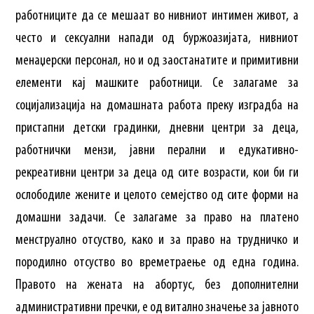
работниците да се мешаат во нивниот интимен живот, а
често и сексуални напади од буржоазијата, нивниот
менаџерски персонал, но и од заостанатите и примитивни
елементи кај машките работници. Се залагаме за
социјализација на домашната работа преку изградба на
пристапни детски градинки, дневни центри за деца,
работнички мензи, јавни перални и едукативно-
рекреативни центри за деца од сите возрасти, кои би ги
ослободиле жените и целото семејство од сите форми на
домашни задачи. Се залагаме за право на платено
менструално отсуство, како и за право на трудничко и
породилно отсуство во времетраење од една година.
Правото на жената на абортус, без дополнителни
административни пречки, е од витално значење за јавното