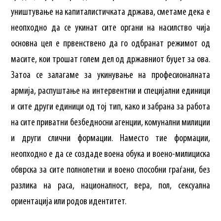
уништување на капиталистичката држава, сметаме дека е
неопходно да се укинат сите органи на насилство чија
основна цел е првенствено да го одбранат режимот од
масите, кои трошат голем дел од државниот буџет за ова.
Затоа се залагаме за укинување на професионалната
армија, распуштање на интервентни и специјални единици
и сите други единици од тој тип, како и забрана за работа
на сите приватни безбедносни агенции, комунални милиции
и други слични формации. Наместо тие формации,
неопходно е да се создаде воена обука и воено-милициска
обврска за сите полнолетни и воено способни граѓани, без
разлика на раса, националност, вера, пол, сексуална
ориентација или родов идентитет.