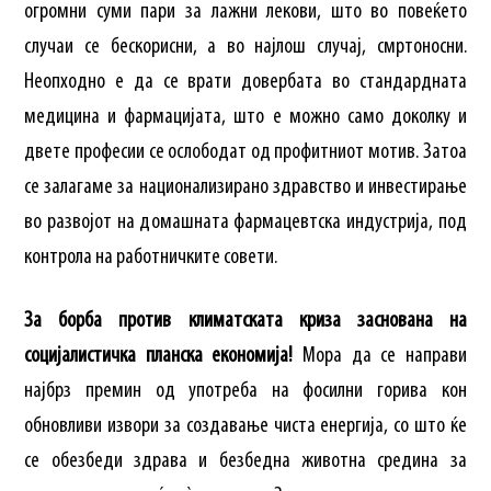
огромни суми пари за лажни лекови, што во повеќето
случаи се бескорисни, а во најлош случај, смртоносни.
Неопходно е да се врати довербата во стандардната
медицина и фармацијата, што е можно само доколку и
двете професии се ослободат од профитниот мотив. Затоа
се залагаме за национализирано здравство и инвестирање
во развојот на домашната фармацевтска индустрија, под
контрола на работничките совети.
За борба против климатската криза заснована на
социјалистичка планска економија!
Мора да се направи
најбрз премин од употреба на фосилни горива кон
обновливи извори за создавање чиста енергија, со што ќе
се обезбеди здрава и безбедна животна средина за