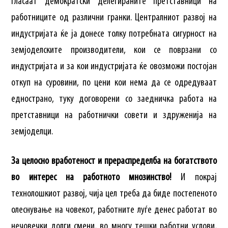
гласаат демократски делегираните претставници на
работниците од различни гранки. Централниот развој на
индустријата ќе ја донесе толку потребната сигурност на
земјоделските производители, кои се поврзани со
индустријата и за кои индустријата ќе овозможи постојан
откуп на суровини, по цени кои нема да се одредуваат
еднострано, туку договорени со заедничка работа на
претставници на работнички совети и здруженија на
земјоделци.
За целосно вработеност и прераспределба на богатството
во интерес на работното мнозинство!
И покрај
технолошкиот развој, чија цел треба да биде постепеното
олеснување на човекот, работните луѓе денес работат во
нечовечки долги смени, во многу тешки работни услови,