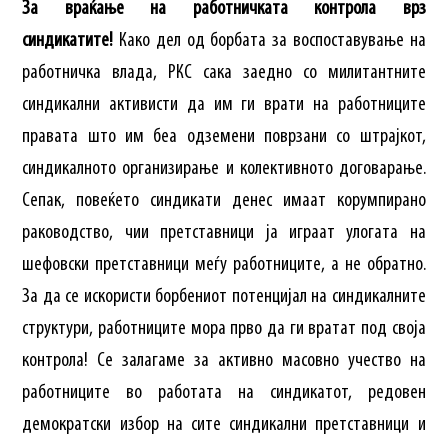
За враќање на работничката контрола врз
синдикатите!
Како дел од борбата за воспоставување на
работничка влада, РКС сака заедно со милитантните
синдикални активисти да им ги врати на работниците
правата што им беа одземени поврзани со штрајкот,
синдикалното организирање и колективното договарање.
Сепак, повеќето синдикати денес имаат корумпирано
раководство, чии претставници ја играат улогата на
шефовски претставници меѓу работниците, а не обратно.
За да се искористи борбениот потенцијал на синдикалните
структури, работниците мора прво да ги вратат под своја
контрола! Се залагаме за активно масовно учество на
работниците во работата на синдикатот, редовен
демократски избор на сите синдикални претставници и