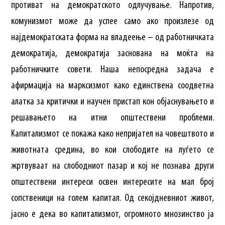
противат на демократското одлучување. Напротив,
комунизмот може да успее само ако произлезе од
најдемократската форма на владеење – од работничката
демократија, демократија заснована на моќта на
работничките совети. Наша непосредна задача е
афирмација на марксизмот како единствена соодветна
алатка за критички и научен пристап кон објаснувањето и
решавањето на итни општествени проблеми.
Капитализмот се покажа како непријател на човештвото и
животната средина, во кои слободите на луѓето се
жртвуваат на слободниот пазар и кој не познава други
општествени интереси освен интересите на мал број
сопственици на голем капитал. Од секојдневниот живот,
јасно е дека во капитализмот, огромното мнозинство ја