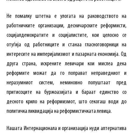
Не помалку штетна е улогата на раководството на
работничките организации, десничарските реформисти,
социјалдемократите и социјалистите, кои целосно се
отуѓија од работниците и станаа гласноговорници на
интересите на империјализмот и пазарната економија. Од
друга страна, искрените левичари кои мислеа дека
реформите можат да го поправат неправедниот и
неразумниот систем, неминовно попуштаат пред
притисоците на буржоазијата и бараат единство со
десното крило на реформизмот, што секогаш води до
политичка ликвидација на реформистичката левица.
Нашата Интернационала и организација нуди алтернатива