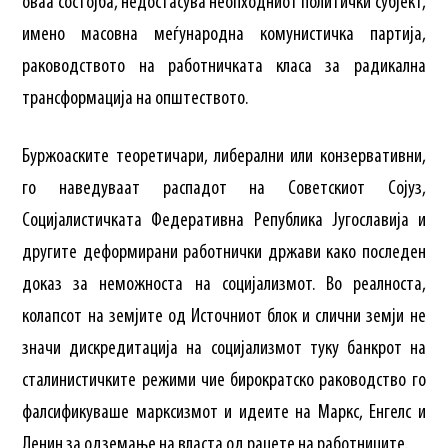
оваа состојба, недостасува неопходниот политички субјект,
имено масовна меѓународна комунистичка партија,
раководството на работничката класа за радикална
трансформација на општеството.
Буржоаските теоретичари, либерални или конзервативни,
го наведуваат распадот на Советскиот Сојуз,
Социјалистичката Федеративна Република Југославија и
другите деформирани работнички држави како последен
доказ за неможноста на социјализмот. Во реалноста,
колапсот на земјите од Источниот блок и слични земји не
значи дискредитација на социјализмот туку банкрот на
сталинистичките режими чие бирократско раководство го
фалсификуваше марксизмот и идеите на Маркс, Енгелс и
Ленин за одземање на власта од рацете на работниците.