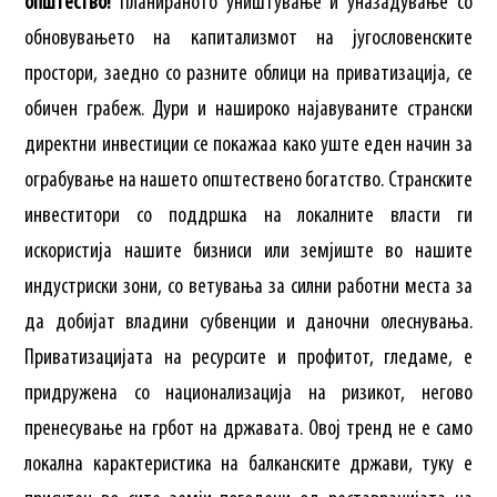
општество!
Планираното уништување и уназадување со
обновувањето на капитализмот на југословенските
простори, заедно со разните облици на приватизација, се
обичен грабеж. Дури и нашироко најавуваните странски
директни инвестиции се покажаа како уште еден начин за
ограбување на нашето општествено богатство. Странските
инвеститори со поддршка на локалните власти ги
искористија нашите бизниси или земјиште во нашите
индустриски зони, со ветувања за силни работни места за
да добијат владини субвенции и даночни олеснувања.
Приватизацијата на ресурсите и профитот, гледаме, е
придружена со национализација на ризикот, негово
пренесување на грбот на државата. Овој тренд не е само
локална карактеристика на балканските држави, туку е