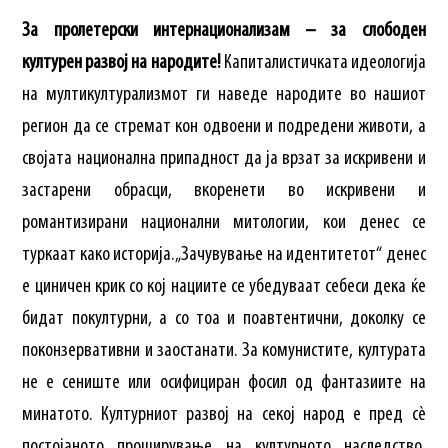
За пролетерски интернационализам – за слободен
културен развој на народите!
Капиталистичката идеологија
на мултикултурализмот ги наведе народите во нашиот
регион да се стремат кон одвоени и подредени животи, а
својата национална припадност да ја врзат за искривени и
застарени обрасци, вкоренети во искривени и
романтизирани национални митологии, кои денес се
туркаат како историја. „Зачувување на идентитетот“ денес
е циничен крик со кој нациите се убедуваат себеси дека ќе
бидат покултурни, а со тоа и поавтентични, доколку се
поконзервативни и заостанати. За комунистите, културата
не е сениште или осифициран фосил од фантазиите на
минатото. Културниот развој на секој народ е пред сè
постојаното проширување на културното наследство,