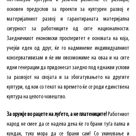
основен предуслов за проекти за културен развој е
материјалниот развој и гарантираната материјална
сигурност за работниците од сите националности.
Заедничкиот економски просперитет е основата на која,
учејќи еден од друг, ќе го надминеме индивидуалниот
конзервативизам и ќе им овозможиме на оваа и на сите
идни генерации да придонесат заедно под еднакви услови
за развојот на својата и за збогатувањето на другите
култури, од кои со текот на времето ќе се роди единствена
култура на целото човештво.
За оружје во рацете на луѓето, а не платениците!
Работниот
народ не смее да се надева дека ќе го брани туѓа палка и
кундак, туку мора да се брани сам! Со укинување и