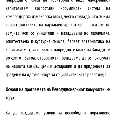
Напредните класи на териториите каде либералниот
капитализам воспостави корумпиран систем на
компрадорска измеќарска власт, често со влада што ги има
карактеристиките на парламентарниот бонапартизам, во
земјите кои се уништени и назадувани во економска,
општествена и културна смисла, бараат алтернатива на
капитализмот, исто како и напредните класи на Западот и
во светот. Затоа, отворено ги повикуваме да се приклучат
на нашата визија, цели и аспирации и да придонесат за
градење на одлучен сојуз за социјалистичката револуција.
Основи на програмата на Револуционерниот комунистички
сојуз
За да создадеме услови за послободно, поразвиено