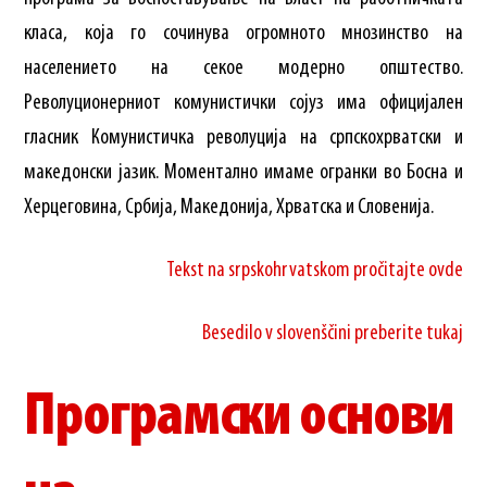
класа, која го сочинува огромното мнозинство на
населението на секое модерно општество.
Револуционерниот комунистички сојуз има официјален
гласник Комунистичка револуција на српскохрватски и
македонски јазик. Моментално имаме огранки во Босна и
Херцеговина, Србија, Македонија, Хрватска и Словенија.
Tekst na srpskohrvatskom pročitajte ovde
Besedilo v slovenščini preberite tukaj
Програмски основи