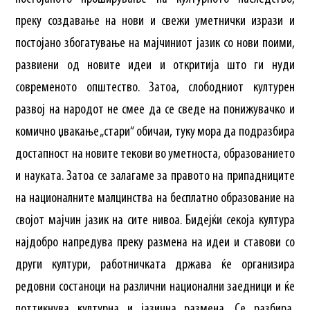
преку создавање на нови и свежи уметнички изрази и
постојано збогатување на мајчиниот јазик со нови поими,
развиени од новите идеи и откритија што ги нуди
современото општество. Затоа, слободниот културен
развој на народот не смее да се сведе на понижувачко и
комично џвакање „стари“ обичаи, туку мора да подразбира
достапност на новите текови во уметноста, образованието
и науката. Затоа се залагаме за правото на припадниците
на националните малцинства на бесплатно образование на
својот мајчин јазик на сите нивоа. Бидејќи секоја култура
најдобро напредува преку размена на идеи и ставови со
други култури, работничката држава ќе организира
редовни состаноци на различни национални заедници и ќе
поттикнува културна и јазична размена. Се разбира,