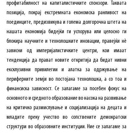
профитабилност на капиталистичките спонзори. Таквата
позиција, покрај екстремната економска ранливост на
поединците, предизвикува и голема долгорочна штета на
нашата економија бидејќи ги успорува или целосно ги
блокира научните и технолошките иновации, правејќи нè
зависни од империјалистичките центри, кои имаат
тенденција да прават новите откритија да бидат нивни
ексклузивни привилегии и алатка за одржување на
периферните земји во постојана технолошка, а со тоа и
финансиска зависност. Се залагаме за посебен фокус на
основното и средното образование во насока на развивање
на критичко размислување и социјализација на децата и
младите преку учество во сопствените демократски
структури во образовните институции. Ние се залагаме за