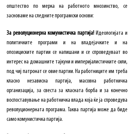
општество по мерка на работното мнозинство, се
засноваме на следните програмски основи:
За револуционерна комунистичка партија!
Идеологијата и
политичките програми и на владејачките и на
опозициските партии се напишани и се спроведуваат во
интерес на домашните тајкуни и империјалистичките сили,
под чиј патронат се овие партии. На работниците им треба
класно независна партија, масовна работничка
организација, за свеста за класната борба и за конечно
воспоставување на работничка влада која ќе ја спроведува
револуционерната програма. Таква партија може да биде
само комунистичка партија.