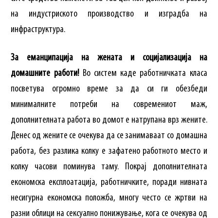
на индустриското производство и изградба на
инфраструктура.
За еманципација на жената и социјализација на
домашните работи!
Во систем каде работничката класа
посветува огромно време за да си ги обезбеди
минималните потреби на современиот маж,
дополнителната работа во домот е натрупана врз жените.
Денес од жените се очекува да се занимаваат со домашна
работа, без разлика колку е зафатено работното место и
колку часови поминува таму. Покрај дополнителната
економска експлоатација, работничките, поради нивната
несигурна економска положба, многу често се жртви на
разни облици на сексуално понижување, кога се очекува од