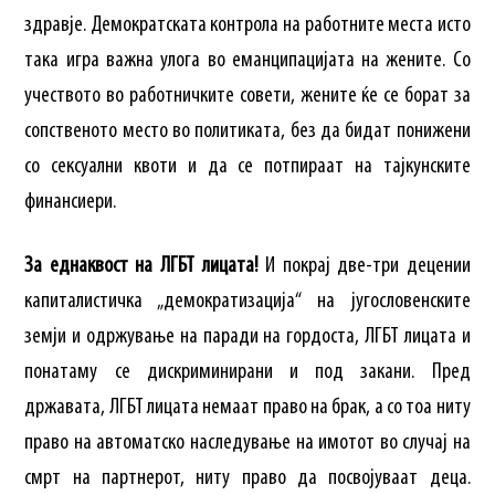
здравје. Демократската контрола на работните места исто
така игра важна улога во еманципацијата на жените. Со
учеството во работничките совети, жените ќе се борат за
сопственото место во политиката, без да бидат понижени
со сексуални квоти и да се потпираат на тајкунските
финансиери.
За еднаквост на ЛГБТ лицата!
И покрај две-три децении
капиталистичка „демократизација“ на југословенските
земји и одржување на паради на гордоста, ЛГБТ лицата и
понатаму се дискриминирани и под закани. Пред
државата, ЛГБТ лицата немаат право на брак, а со тоа ниту
право на автоматско наследување на имотот во случај на
смрт на партнерот, ниту право да посвојуваат деца.