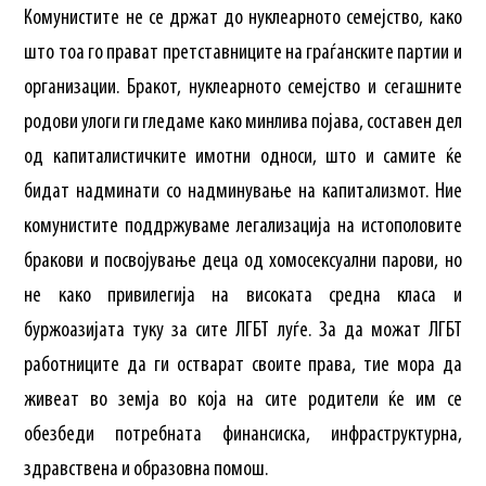
Комунистите не се држат до нуклеарното семејство, како
што тоа го прават претставниците на граѓанските партии и
организации. Бракот, нуклеарното семејство и сегашните
родови улоги ги гледаме како минлива појава, составен дел
од капиталистичките имотни односи, што и самите ќе
бидат надминати со надминување на капитализмот. Ние
комунистите поддржуваме легализација на истополовите
бракови и посвојување деца од хомосексуални парови, но
не како привилегија на високата средна класа и
буржоазијата туку за сите ЛГБТ луѓе. За да можат ЛГБТ
работниците да ги остварат своите права, тие мора да
живеат во земја во која на сите родители ќе им се
обезбеди потребната финансиска, инфраструктурна,
здравствена и образовна помош.