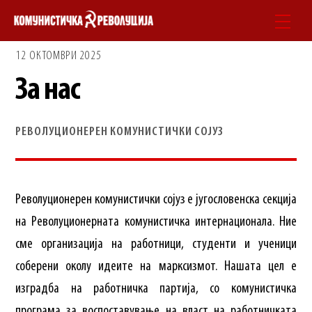
Skip
Men
to
12 ОКТОМВРИ 2025
content
За нас
РЕВОЛУЦИОНЕРЕН КОМУНИСТИЧКИ СОЈУЗ
Револуционерен комунистички сојуз е југословенска секција
на Револуционерната комунистичка интернационала. Ние
сме организација на работници, студенти и ученици
соберени околу идеите на марксизмот. Нашата цел е
изградба на работничка партија, со комунистичка
програма за воспоставување на власт на работничката