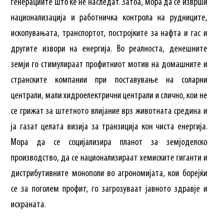
генерациите што ќе нè наследат. Затоа, мора да се изврши
национализација и работничка контрола на рудниците,
ископувањата, транспортот, постројките за нафта и гас и
другите извори на енергија. Во реалноста, денешните
земји го стимулираат профитниот мотив на домашните и
странските компании при поставување на соларни
централи, мали хидроелектрични централи и слично, кои не
се грижат за штетното влијание врз животната средина и
ја газат целата визија за транзиција кон чиста енергија.
Мора да се социјализира планот за земјоделско
производство, да се национализираат хемиските гиганти и
дистрибутивните монополи во агрономијата, кои борејќи
се за поголем профит, го загрозуваат јавното здравје и
исхраната.