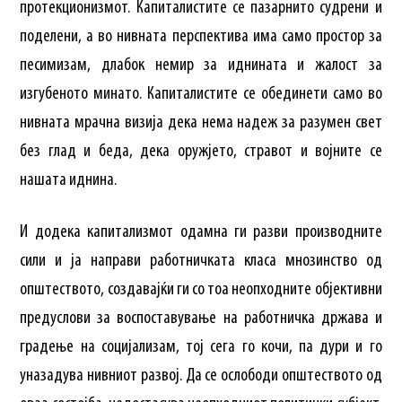
протекционизмот. Капиталистите се пазарнито судрени и
поделени, а во нивната перспектива има само простор за
песимизам, длабок немир за иднината и жалост за
изгубеното минато. Капиталистите се обединети само во
нивната мрачна визија дека нема надеж за разумен свет
без глад и беда, дека оружјето, стравот и војните се
нашата иднина.
И додека капитализмот одамна ги разви производните
сили и ја направи работничката класа мнозинство од
општеството, создавајќи ги со тоа неопходните објективни
предуслови за воспоставување на работничка држава и
градење на социјализам, тој сега го кочи, па дури и го
уназадува нивниот развој. Да се ослободи општеството од