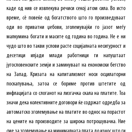
каде од нив се извлекува речиси секој атом сила. Во исто
време, сè повеќе од богатството што го произведуваат
оди во приватни џебови, зголемувајќи го јазот меѓу
малкумина богати и масите од година во година. Не е ни
чудо што во такви услови расте социјалната несигурност и
десетици илјади млади работници ги напуштаат
југословенските земји и заминуваат на економски бегство
на Запад. Кризата на капитализмот носи осцилаторни
поскапувања, затоа се бориме против штетите од
инфлацијата со слоганот на лизгачка скала на платите. Тоа
значи дека колективните договори ќе содржат одредба за
автоматско зголемување на платите во однос на порастот
на цените на производите за широка потрошувачка. Ние
сме за зголемување на минималната плата до износ што ги