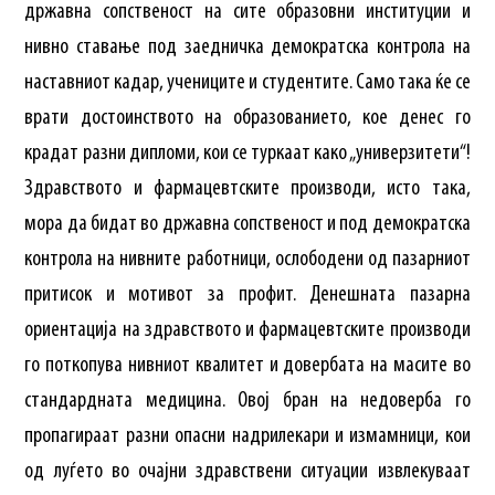
државна сопственост на сите образовни институции и
нивно ставање под заедничка демократска контрола на
наставниот кадар, учениците и студентите. Само така ќе се
врати достоинството на образованието, кое денес го
крадат разни дипломи, кои се туркаат како „универзитети“!
Здравството и фармацевтските производи, исто така,
мора да бидат во државна сопственост и под демократска
контрола на нивните работници, ослободени од пазарниот
притисок и мотивот за профит. Денешната пазарна
ориентација на здравството и фармацевтските производи
го поткопува нивниот квалитет и довербата на масите во
стандардната медицина. Овој бран на недоверба го
пропагираат разни опасни надрилекари и измамници, кои
од луѓето во очајни здравствени ситуации извлекуваат