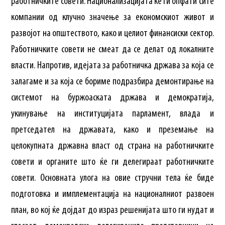
работничките совети. Национализацијата ќе ги опфати сите
компании од клучно значење за економскиот живот и
развојот на општеството, како и целиот финансиски сектор.
Работничките совети не смеат да се делат од локалните
власти. Напротив, идејата за работничка држава за која се
залагаме и за која се бориме подразбира демонтирање на
системот на буржоаската држава и демократија,
укинување на институцијата парламент, влада и
претседател на државата, како и преземање на
целокупната државна власт од страна на работничките
совети и органите што ќе ги делегираат работничките
совети. Основната улога на овие стручни тела ќе биде
подготовка и имплементација на националниот развоен
план, во кој ќе дојдат до израз решенијата што ги нудат и