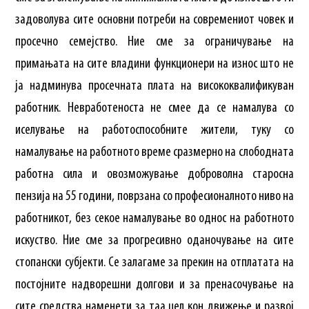
задоволува сите основни потреби на современиот човек и
просечно семејство. Ние сме за ограничување на
примањата на сите владини функционери на износ што не
ја надминува просечната плата на висококвалификуван
работник. Невработеноста не смее да се намалува со
иселување на работоспособните жители, туку со
намалување на работното време сразмерно на слободната
работна сила и овозможување доброволна старосна
пензија на 55 години, поврзана со професионалното ниво на
работникот, без секое намалување во однос на работното
искуство. Ние сме за прогресивно оданочување на сите
стопански субјекти. Се залагаме за прекин на отплатата на
постојните надворешни долгови и за пренасочување на
сите средства наменети за таа цел кон движење и развој