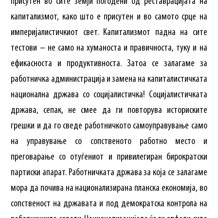
присутен во сите земји погодени од реставрацијата на
капитализмот, како што е присутен и во самото срце на
империјалистичкиот свет. Капитализмот падна на сите
тестови – не само на хуманоста и правичноста, туку и на
ефикасноста и продуктивноста. Затоа се залагаме за
работничка администрација и замена на капиталистичката
национална држава со социјалистичка! Социјалистичката
држава, сепак, не смее да ги повторува историските
грешки и да го сведе работничкото самоуправување само
на управување со сопственото работно место и
преговарање со отуѓениот и привилегиран бирократски
партиски апарат. Работничката држава за која се залагаме
мора да почива на национализирана планска економија, во
сопственост на државата и под демократска контрола на