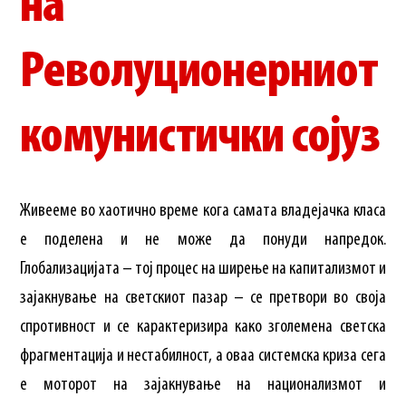
на
Револуционерниот
комунистички сојуз
Живееме во хаотично време кога самата владејачка класа
е поделена и не може да понуди напредок.
Глобализацијата – тој процес на ширење на капитализмот и
зајакнување на светскиот пазар – се претвори во своја
спротивност и се карактеризира како зголемена светска
фрагментација и нестабилност, а оваа системска криза сега
е моторот на зајакнување на национализмот и