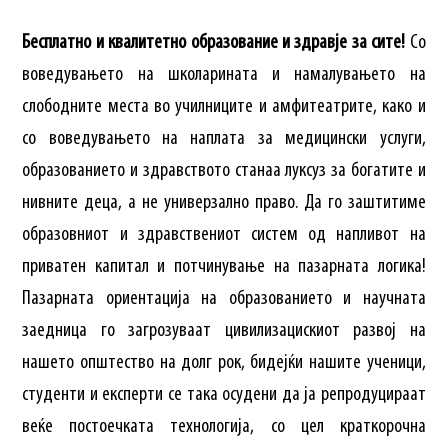
Бесплатно и квалитетно образование и здравје за сите!
Со
воведувањето на школарината и намалувањето на
слободните места во училниците и амфитеатрите, како и
со воведувањето на наплата за медицински услуги,
образованието и здравството станаа луксуз за богатите и
нивните деца, а не универзално право. Да го заштитиме
образовниот и здравствениот систем од напливот на
приватен капитал и потчинување на пазарната логика!
Пазарната ориентација на образованието и научната
заедница го загрозуваат цивилизацискиот развој на
нашето општество на долг рок, бидејќи нашите ученици,
студенти и експерти се така осудени да ја репродуцираат
веќе постоечката технологија, со цел краткорочна