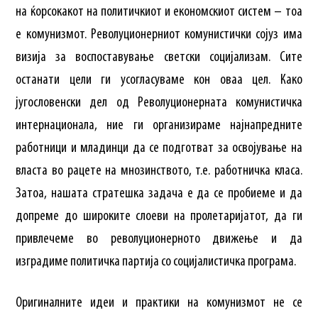
на ќорсокакот на политичкиот и економскиот систем – тоа
е комунизмот. Револуционерниот комунистички сојуз има
визија за воспоставување светски социјализам. Сите
останати цели ги усогласуваме кон оваа цел. Како
југословенски дел од Револуционерната комунистичка
интернационала, ние ги организираме најнапредните
работници и младинци да се подготват за освојување на
власта во рацете на мнозинството, т.е. работничка класа.
Затоа, нашата стратешка задача е да се пробиеме и да
допреме до широките слоеви на пролетаријатот, да ги
привлечеме во револуционерното движење и да
изградиме политичка партија со социјалистичка програма.
Оригиналните идеи и практики на комунизмот не се