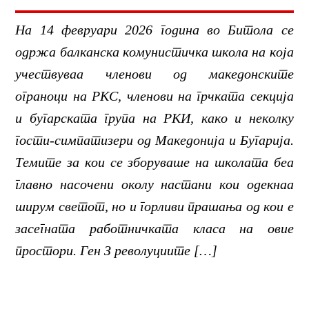
На 14 февруари 2026 година во Битола се
одржа балканска комунистичка школа на која
учествуваа членови од македoнските
ограноци на РКС, членови на грчката секција
и бугарската група на РКИ, како и неколку
гости-симпатизери од Македонија и Бугарија.
Темите за кои се зборуваше на школата беа
главно насочени околу настани кои одекнаа
ширум светот, но и горливи прашања од кои е
засегната работничката класа на овие
простори. Ген З револуциите […]