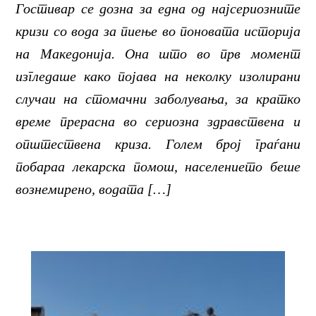
Гостивар се дозна за една од најсериозните
кризи со вода за пиење во поновата историја
на Македонија. Она што во прв момент
изгледаше како појава на неколку изолирани
случаи на стомачни заболувања, за кратко
време прерасна во сериозна здравствена и
општествена криза. Голем број граѓани
побараа лекарска помош, населението беше
вознемирено, водата […]