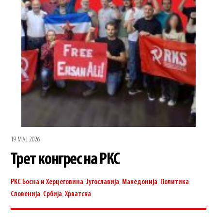
19 МАЈ 2026
Трет конгрес на РКС
РКС
Босна и Херцеговина
,
Југославија
,
Македонија
,
Политика
,
Словенија
,
Србија
,
Хрватска