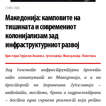
25 МАЈ 2026
Македонија: камповите на
тишината и современиот
колонијализам зад
инфраструктурниот развој
Христијан Грујоски
Анализа
,
Југославија
,
Македонија
,
Политика
Зад големите инфраструктурни проекти
што изникнуваат во Македонија, а и на
просторот на поранешна Југославија –
автопати, мостови, брани и хидроелектрани
– постои една скриена реалност која ретко