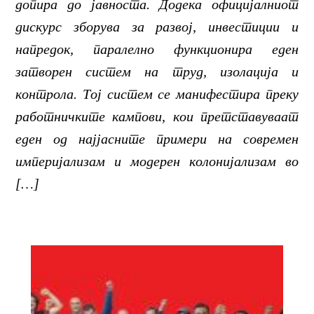
допира до јавноста. Додека официјалниот
дискурс зборува за развој, инвестиции и
напредок, паралелно функционира еден
затворен систем на труд, изолација и
контрола. Тој систем се манифестира преку
работничките кампови, кои претставуваат
еден од најјасните примери на современ
империјализам и модерен колонијализам во
[…]