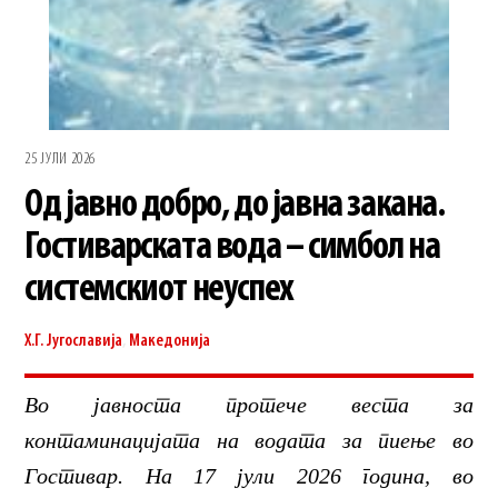
25 ЈУЛИ 2026
Од јавно добро, до јавна закана.
Гостиварската вода – симбол на
системскиот неуспех
Х.Г.
Југославија
,
Македонија
Во јавноста протече веста за
контаминацијата на водата за пиење во
Гостивар. На 17 јули 2026 година, во