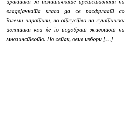
практика за политичките претставници на
владејачката класа да се расфрлаат со
големи наративи, во отсуство на суштински
политики кои ќе го подобрат животот на
мнозинството. Но сепак, овие избори […]