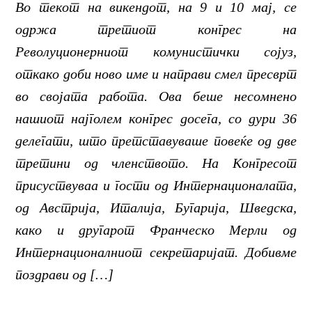
Во текот на викендот, на 9 и 10 мај, се
одржа третиот конгрес на
Револуционерниот комунистички сојуз,
откако доби ново име и направи смел пресврт
во својата работа. Ова беше несомнено
нашиот најголем конгрес досега, со дури 36
делегати, што претставуваше повеќе од две
третини од членството. На Конгресот
присуствуваа и гости од Интернационалата,
од Австрија, Италија, Бугарија, Шведска,
како и другарот Франческо Мерли од
Интернационалниот секретаријат. Добивме
поздрави од […]