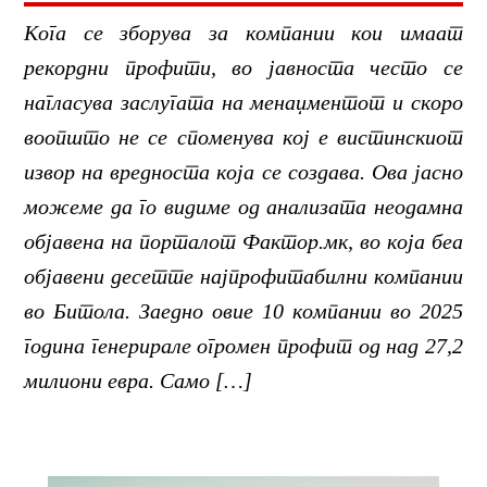
Кога се зборува за компании кои имаат
рекордни профити, во јавноста често се
нагласува заслугата на менаџментот и скоро
воопшто не се споменува кој е вистинскиот
извор на вредноста која се создава. Ова јасно
можеме да го видиме од анализата неодамна
објавена на порталот Фактор.мк, во која беа
објавени десетте најпрофитабилни компании
во Битола. Заедно овие 10 компании во 2025
година генерирале огромен профит од над 27,2
милиони евра. Само […]