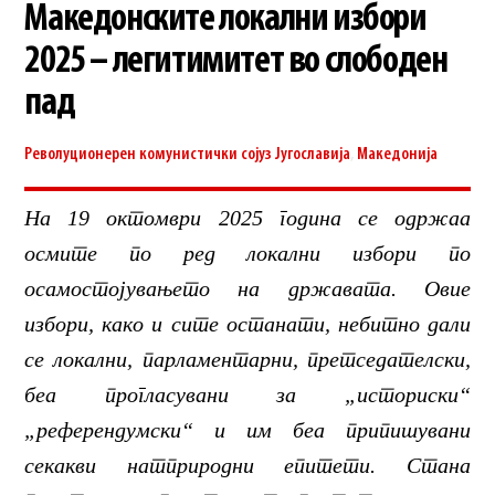
Македонските локални избори
2025 – легитимитет во слободен
пад
Револуционерен комунистички сојуз
Југославија
,
Македонија
На 19 октомври 2025 година се одржаа
осмите по ред локални избори по
осамостојувањето на државата. Овие
избори, како и сите останати, небитно дали
се локални, парламентарни, претседателски,
беа прогласувани за „историски“
„референдумски“ и им беа припишувани
секакви натприродни епитети. Стана