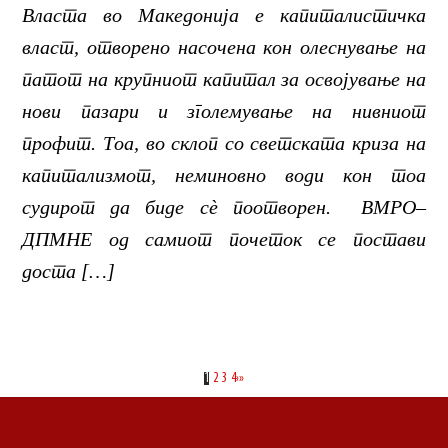
Власта во Македонија е капиталистичка
власт, отворено насочена кон олеснување на
патот на крупниот капитал за освојување на
нови пазари и зголемување на нивниот
профит. Тоа, во склоп со светската криза на
капитализмот, неминовно води кон тоа
судирот да биде сè поотворен. ВМРО–
ДПМНЕ од самиот почеток се постави
доста […]
1
2
3
4
›
»