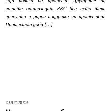
која повика на протест. Другарите од
нашата организација РКС беа исто така
присутни и дадоа поддршка на протестот.
Протестот доби […]
12 ДЕКЕМВРИ 2025