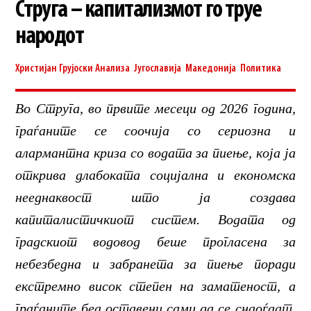
Струга – капитализмот го труе
народот
Христијан Грујоски
Анализа
,
Југославија
,
Македонија
,
Политика
Во Струга, во првите месеци од 2026 година,
граѓаните се соочија со сериозна и
алармантна криза со водата за пиење, која ја
открива длабоката социјална и економска
нееднаквост што ја создава
капиталистичкиот систем. Водата од
градскиот водовод беше прогласена за
небезбедна и забранета за пиење поради
екстремно висок степен на заматеност, а
граѓаните беа оставени сами да се снаоѓаат.