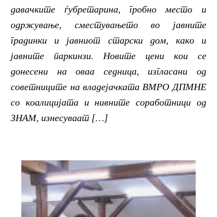
давачките ѓубретарина, гробно место и
одржување, сместувањето во јавните
градинки и јавниот старски дом, како и
јавните паркинзи. Новите цени кои се
донесени на оваа седница, изгласани од
советниците на владејачката ВМРО ДПМНЕ
со коалицијата и нивните соработници од
ЗНАМ, изнесуваат […]