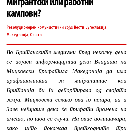
Мигрантски или работни
кампови?
Револуционерен комунистички сојуз
Вести
,
Југославија
,
Македонија
,
Општо
Во Британските медиуми пред неколку дена
се појави информацијата дека Владата на
Мицковски прифатила Македонија да има
прифатилишта за мигрантите кои
Британија би ги депортирала од својата
земја. Мицковски секако ова го негира, па и
Заев негираше дека ќе прифати промена на
името, но тоа се случи. На овие политичари,
како што покажаа претходните три