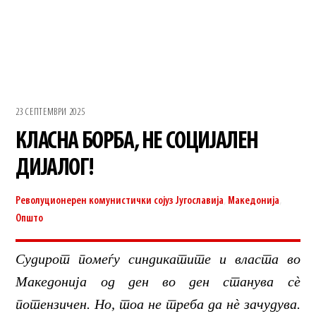
23 СЕПТЕМВРИ 2025
КЛАСНА БОРБА, НЕ СОЦИЈАЛЕН
ДИЈАЛОГ!
Револуционерен комунистички сојуз
Југославија
,
Македонија
,
Општо
Судирот помеѓу синдикатите и власта во
Македонија од ден во ден станува сè
потензичен. Но, тоа не треба да нè зачудува.