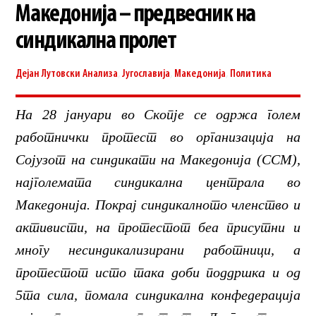
Македонија – предвесник на
синдикална пролет
Дејан Лутовски
Анализа
,
Југославија
,
Македонија
,
Политика
На 28 јануари во Скопје се одржа голем
работнички протест во организација на
Сојузот на синдикати на Македонија (ССМ),
најголемата синдикална централа во
Македонија. Покрај синдикалното членство и
активисти, на протестот беа присутни и
многу несиндикализирани работници, а
протестот исто така доби поддршка и од
5та сила, помала синдикална конфедерација