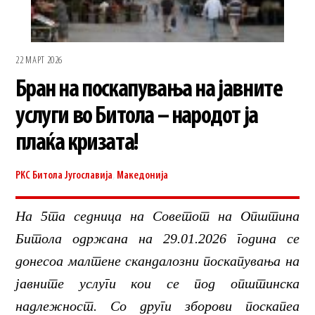
22 МАРТ 2026
Бран на поскапувања на јавните
услуги во Битола – народот ја
плаќа кризата!
РКС Битола
Југославија
,
Македонија
На 5та седница на Советот на Општина
Битола одржана на 29.01.2026 година се
донесоа малтене скандалозни поскапувања на
јавните услуги кои се под општинска
надлежност. Со други зборови поскапеа