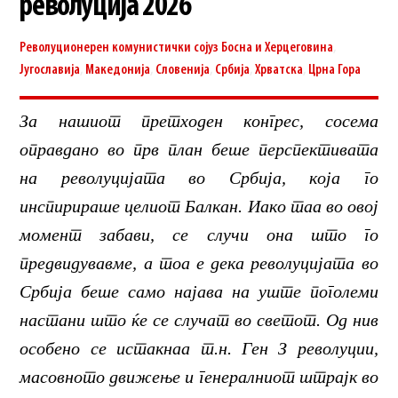
револуција 2026
Револуционерен комунистички сојуз
Босна и Херцеговина
,
Југославија
,
Македонија
,
Словенија
,
Србија
,
Хрватска
,
Црна Гора
За нашиот претходен конгрес, сосема
оправдано во прв план беше перспективата
на револуцијата во Србија, која го
инспирираше целиот Балкан. Иако таа во овој
момент забави, се случи она што го
предвидувавме, а тоа е дека револуцијата во
Србија беше само најава на уште поголеми
настани што ќе се случат во светот. Од нив
особено се истакнаа т.н. Ген З револуции,
масовното движење и генералниот штрајк во