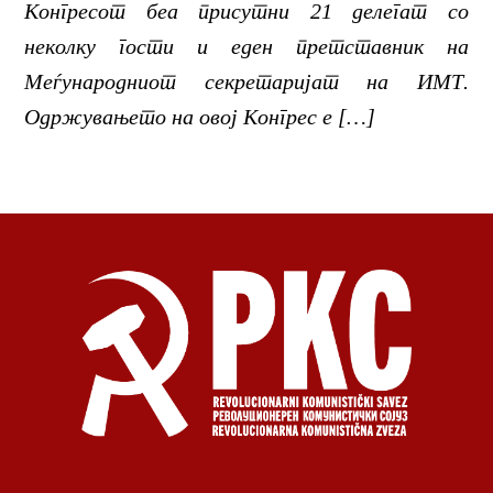
Конгресот беа присутни 21 делегат со
неколку гости и еден претставник на
Меѓународниот секретаријат на ИМТ.
Одржувањето на овој Конгрес е […]