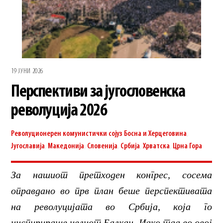
19 ЈУНИ 2026
Перспективи за југословенска
револуција 2026
Револуционерен комунистички сојуз
Босна и Херцеговина
,
Југославија
,
Македонија
,
Словенија
,
Србија
,
Хрватска
,
Црна Гора
За нашиот претходен конгрес, сосема
оправдано во прв план беше перспективата
на револуцијата во Србија, која го
инспирираше целиот Балкан. Иако таа во овој