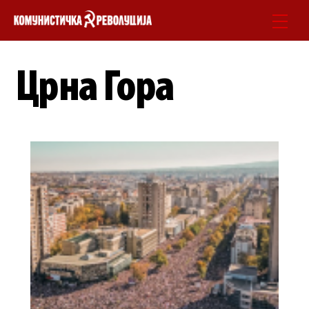
Skip
Men
to
content
Црна Гора