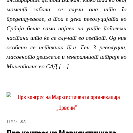
момент забави, се случи она што го
предвидувавме, а тоа е дека револуцијата во
Србија беше само најава на уште поголеми
настани што ќе се случат во светот. Од нив
особено се истакнаа т.н. Ген З револуции,
масовното движење и генералниот штрајк во
Минеаполис во САД […]
11 МАРТ 2020