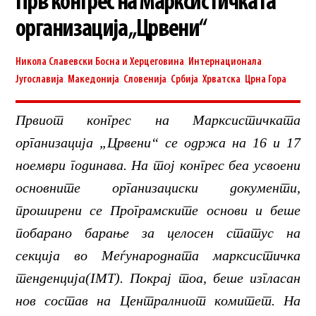
Прв конгрес на Марксистичката
организација „Црвени“
Никола Славевски
Босна и Херцеговина
,
Интернационала
,
Југославија
,
Македонија
,
Словенија
,
Србија
,
Хрватска
,
Црна Гора
Првиот конгрес на Марксистичката
организација „Црвени“ се одржа на 16 и 17
ноември годинава. На тој конгрес беа усвоени
основните организациски документи,
проширени се Програмските основи и беше
побарано барање за целосен статус на
секција во Меѓународната марксистичка
тенденција(IMT). Покрај тоа, беше изгласан
нов состав на Централниот комитет. На