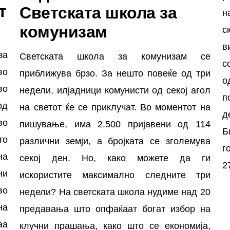
т
Светската школа за
н
комунизам
с
в
за
Светската школа за комунизам се
с
во
приближува брзо. За нешто повеќе од три
о
во
недели, илјадници комунисти од секој агол
п
од
на светот ќе се приклучат. Во моментот на
д
во
пишување, има 2.500 пријавени од 114
Б
то
различни земји, а бројката се зголемува
г
на
секој ден. Но, како можете да ги
2
ни
искористите максимално следните три
во
недели? На светската школа нудиме над 20
на
предавања што опфаќаат богат избор на
аа
клучни прашања, како што се економија,