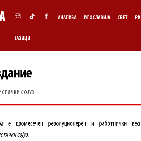
АНАЛИЗА
ЈУГОСЛАВИЈА
СВЕТ
РК
ЈАЗИЦИ
здание
ИСТИЧКИ СОЈУЗ
ја
е двомесечен револуционерен и работнички вес
стички сојуз
.