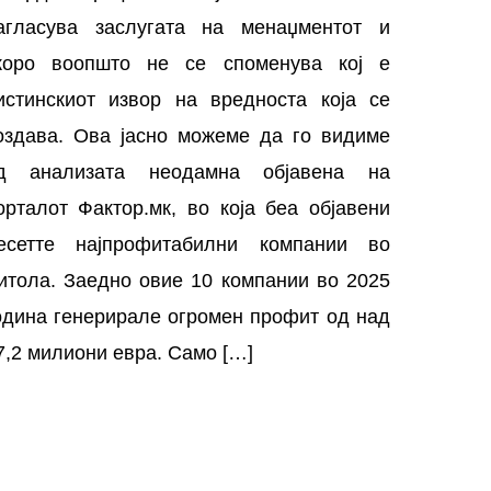
агласува заслугата на менаџментот и
коро воопшто не се споменува кој е
истинскиот извор на вредноста која се
оздава. Ова јасно можеме да го видиме
д анализата неодамна објавена на
орталот Фактор.мк, во која беа објавени
есетте најпрофитабилни компании во
итола. Заедно овие 10 компании во 2025
одина генерирале огромен профит од над
7,2 милиони евра. Само […]