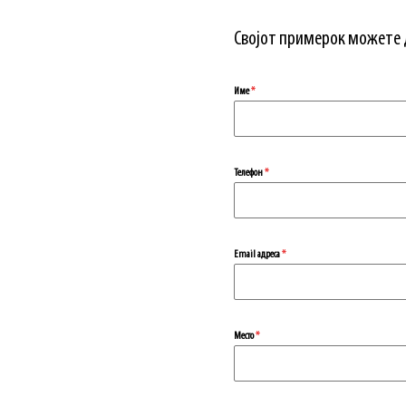
Својот примерок можете д
Име
*
Телефон
*
Еmail адреса
*
Место
*