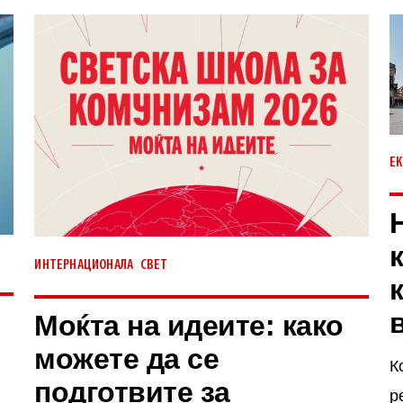
Е
,
ИНТЕРНАЦИОНАЛА
СВЕТ
к
Моќта на идеите: како
можете да се
К
подготвите за
р