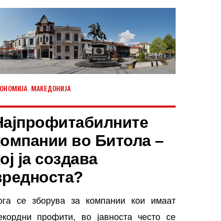
,
КОНОМИЈА
МАКЕДОНИЈА
Најпрофитабилните
компании во Битола –
ој ја создава
вредноста?
ога се зборува за компании кои имаат
екордни профити, во јавноста често се