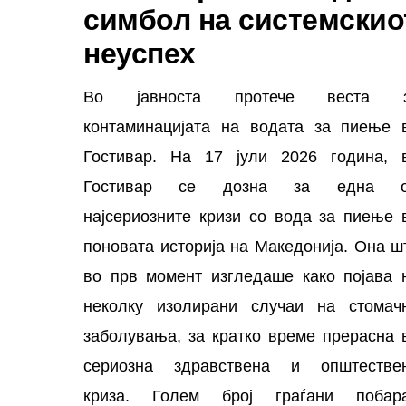
симбол на системскио
неуспех
Во јавноста протече веста 
контаминацијата на водата за пиење 
Гостивар. На 17 јули 2026 година, 
Гостивар се дозна за една 
најсериозните кризи со вода за пиење 
поновата историја на Македонија. Она ш
во прв момент изгледаше како појава 
неколку изолирани случаи на стомач
заболувања, за кратко време прерасна 
сериозна здравствена и општестве
криза. Голем број граѓани побар