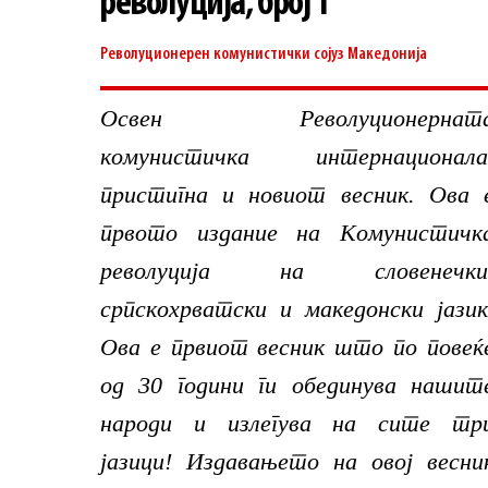
револуција, број 1
Револуционерен комунистички сојуз
Македонија
Освен Револуционернат
комунистичка интернационала
пристигна и новиот весник. Ова 
првото издание на Комунистичк
револуција на словенечки
српскохрватски и македонски јазик
Ова е првиот весник што по повеќ
од 30 години ги обединува нашит
народи и излегува на сите тр
јазици! Издавањето на овој весни