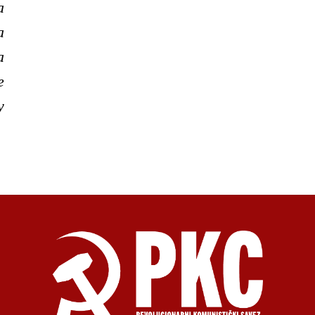
а
а
а
е
у