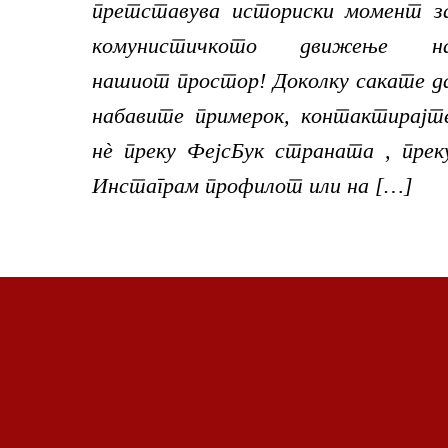
претставува историски момент з
комунистичкото движење н
нашиот простор! Доколку сакате д
набавите примерок, контактирајт
нѐ преку ФејсБук страната , прек
Инстаграм профилот или на […]