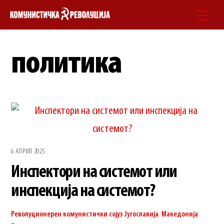
Skip
Men
to
content
политика
6 АПРИЛ 2025
Инспектори на системот или
инспекција на системот?
Револуционерен комунистички сојуз
Југославија
,
Македонија
,