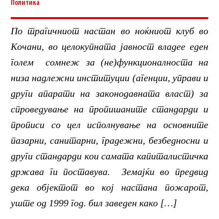
Политика
По трагичниот настан во ноќниот клуб во
Кочани, во целокупната јавност владее еден
голем сомнеж за (не)функционалноста на
низа надлежни институции (агенции, управи и
други апарати на законодавната власт) за
спроведување на пропишаните стандарди и
прописи со цел исполнување на основните
пазарни, санитарни, градежни, безбедносни и
други стандарди кои самата капиталистичка
држава ги поставува. Земајќи во предвид
дека објектот во кој настана пожарот,
уште од 1999 год. бил заведен како […]