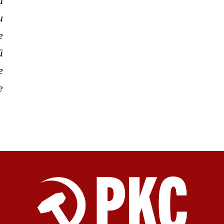
а
и
е
т
е
е