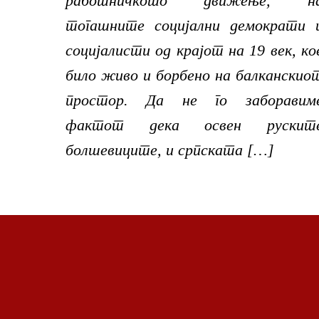
работничкото движење, н
тогашните социјални демократи 
социјалисти од крајот на 19 век, ко
било живо и борбено на балканскио
простор. Да не го заборавим
фактот дека освен рускит
болшевиците, и српската […]