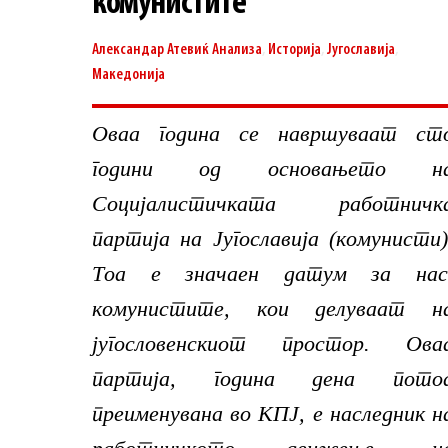
комунистите
Александар Атевиќ
Анализа
,
Историја
,
Југославија
,
Македонија
Оваа година се навршуваат ст
години од основањето н
Социјалистичката работничк
партија на Југославија (комунисти)
Тоа е значаен датум за нас
комунистите, кои делуваат н
југословенскиот простор. Ова
партија, година дена пото
преименувана во КПЈ, е наследник н