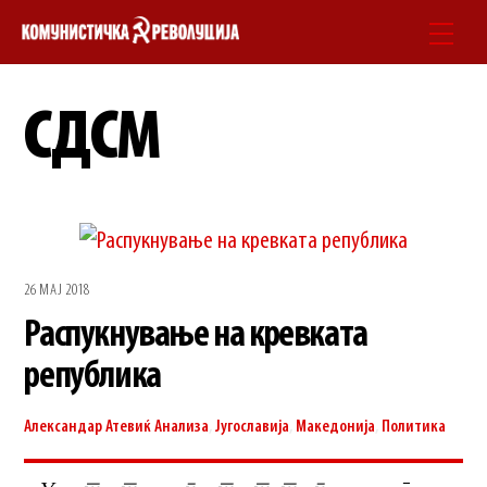
Skip
Men
to
content
СДСМ
26 МАЈ 2018
Распукнување на кревката
република
Александар Атевиќ
Анализа
,
Југославија
,
Македонија
,
Политика