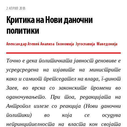
2 АПРИЛ 2018
Критика на Нови даночни
политики
Александар Атевиќ
Анализа
,
Економија
,
Југославија
,
Македонија
Точно е дека политичката јавност деновиве е
усредсредена на изјавите на министрите
како и самиот претседател на влада, г-динот
Заев, во врска со законските промени во
оданочувањето. При тоа, редакцијата на
Антропол излезе со реакција (Нови даночни
политики) во која се осудува
непринципиелноста на власта кон својата