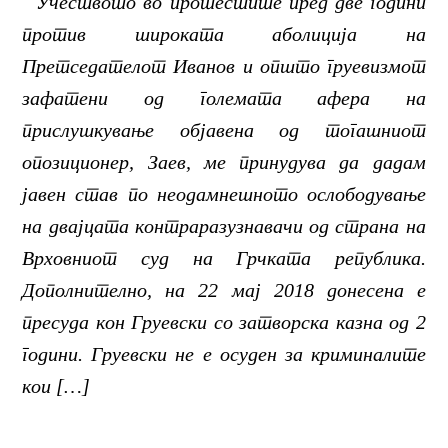
Учеството во протестите пред две години
против широката аболиција на
Претседателот Иванов и општо груевизмот
зафатени од големата афера на
прислушкување објавена од тогашниот
опозиционер, Заев, ме принудува да дадам
јавен став по неодамнешното ослободување
на двајцата контраразузнавачи од страна на
Врховниот суд на Грчката република.
Дополнително, на 22 мај 2018 донесена е
пресуда кон Груевски со затворска казна од 2
години. Груевски не е осуден за криминалите
кои […]