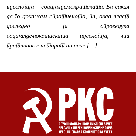
идеологија – социјалдемократската. Би сакал
да го докажам спротивното, па, оваа власт
доследно ја спроведува
социјалдемократската идеологија, чии
противник е авторот на овие […]