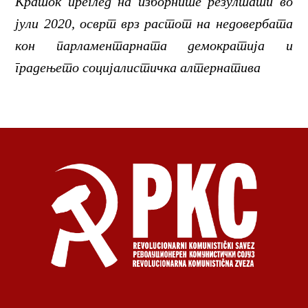
Краток преглед на изборните резултати во
јули 2020, осврт врз растот на недовербата
кон парламентарната демократија и
градењето социјалистичка алтернатива