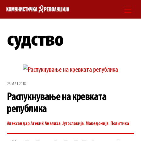
Skip
Men
to
content
судство
26 МАЈ 2018
Распукнување на кревката
република
Александар Атевиќ
Анализа
,
Југославија
,
Македонија
,
Политика