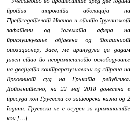
Учеството во протестите пред две години
против широката аболиција на
Претседателот Иванов и општо груевизмот
зафатени од големата афера на
прислушкување објавена од тогашниот
опозиционер, Заев, ме принудува да дадам
јавен став по неодамнешното ослободување
на двајцата контраразузнавачи од страна на
Врховниот суд на Грчката република.
Дополнително, на 22 мај 2018 донесена е
пресуда кон Груевски со затворска казна од 2
години. Груевски не е осуден за криминалите
кои […]