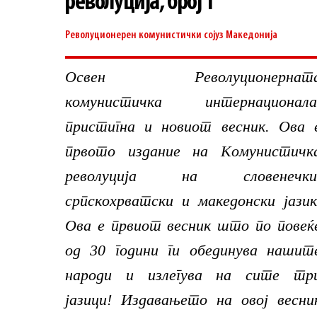
револуција, број 1
Револуционерен комунистички сојуз
Македонија
Освен Револуционернат
комунистичка интернационала
пристигна и новиот весник. Ова 
првото издание на Комунистичк
револуција на словенечки
српскохрватски и македонски јазик
Ова е првиот весник што по повеќ
од 30 години ги обединува нашит
народи и излегува на сите тр
јазици! Издавањето на овој весни