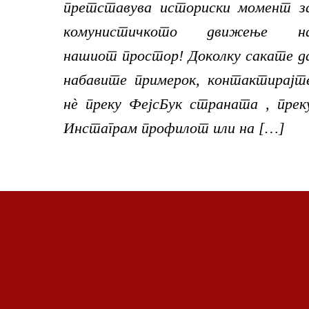
претставува историски момент з
комунистичкото движење н
нашиот простор! Доколку сакате д
набавите примерок, контактирајт
нѐ преку ФејсБук страната , прек
Инстаграм профилот или на […]