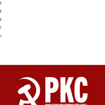
а
а
а
е
у