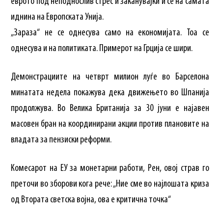
еврото под неподнослив стрес и заканувајќи и се на самата
иднина на Европската Унија.
„Зараза“ не се однесува само на економијата. Тоа се
однесува и на политиката. Примерот на Грција се шири.
Демонстрациите на четврт милион луѓе во Барселона
минатата недела покажува дека движењето во Шпанија
продолжува. Во Велика Британија за 30 јуни е најавен
масовен бран на координирани акции против плановите на
владата за пензиски реформи.
Комесарот на ЕУ за монетарни работи, Рен, овој страв го
преточи во зборови кога рече: „Ние сме во најлошата криза
од Втората светска војна, ова е критична точка“