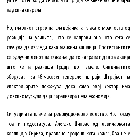
уште потешко да се исплати. Грција ќе влезе во бескрајна
надолна спирала.
Но, главниот страв на владејачката класа е можноста од
реакција на улиците, што ќе направи она што сега се
случува да изгледа како мачкина кашлица. Протестантите
се одлучни денот на гласање да го направат ден за акција
што ќе ја разниша Грција до темели. Синдикатите
зборуваат за 48-часовен генерален штрајк. Штрајкот на
електричарите покажува дека само овој сектор има
доволно мускули да ја парализира цела економија.
Ситуацијата плаче за револуционерно водство. Но, токму
тоа и недостасува. Алексис Ципрас од левичарксата
коалиција Сириза, правилно процени кога кажа: „Ова не е