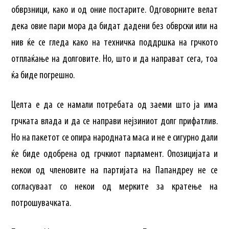
обврзници, како и од оние постарите. Одговорните велат
дека овие пари мора да бидат дадени без обврски или на
нив ќе се гледа како на техничка поддршка на грчкото
отплаќање на долговите. Но, што и да направат сега, тоа
ќа биде погрешно.
Целта е да се намали потребата од заеми што ја има
грчката влада и да се направи нејзиниот долг прифатлив.
Но на пакетот се опира народната маса и не е сигурно дали
ќе биде одобрена од грчкиот парламент. Опозицијата и
некои од членовите на партијата на Папандреу не се
согласуваат со некои од мерките за кратење на
потрошувачката.