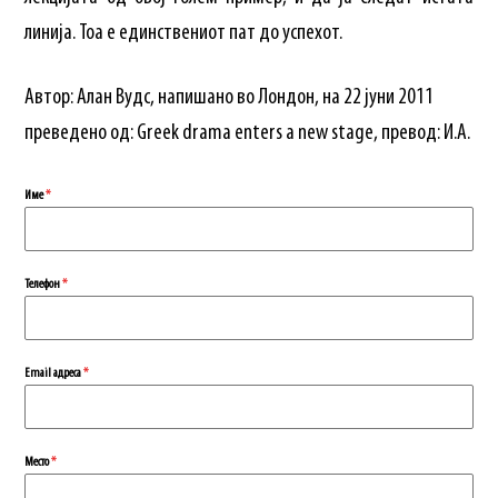
линија. Тоа е единствениот пат до успехот.
Автор: Алан Вудс, напишано во Лондон, на 22 јуни 2011
преведено од: Greek drama enters a new stage, превод: И.A.
Име
*
Телефон
*
Еmail адреса
*
Место
*