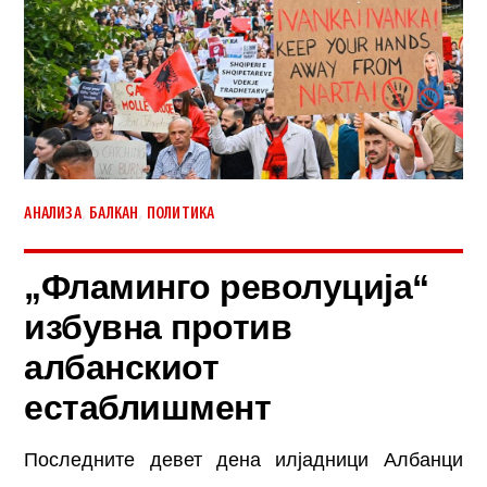
,
,
АНАЛИЗА
БАЛКАН
ПОЛИТИКА
„Фламинго револуција“
избувна против
албанскиот
естаблишмент
Последните девет дена илјадници Албанци