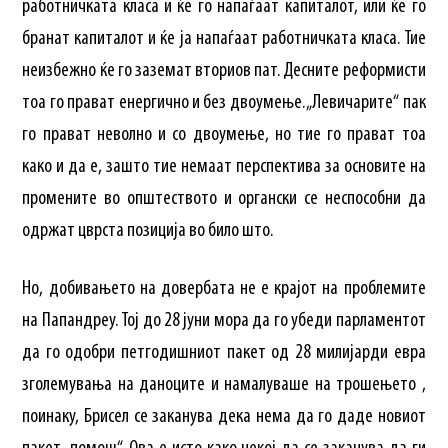
работничката класа и ќе го напаѓаат капиталот, или ќе го
бранат капиталот и ќе ја напаѓаат работничката класа. Тие
неизбежно ќе го заземат вториов пат. Десните реформисти
тоа го прават енергично и без двоумење. „Левичарите“ пак
го прават неволно и со двоумење, но тие го прават тоа
како и да е, зашто тие немаат перспектива за основите на
промените во општеството и органски се неспособни да
одржат цврста позиција во било што.
Но, добивањето на довербата не е крајот на проблемите
на Папандреу. Тој до 28 јуни мора да го убеди парламентот
да го одобри петгодишниот пакет од 28 милијарди евра
зголемувања на даноците и намалуваше на трошењето ,
поинаку, Брисел се заканува дека нема да го даде новиот