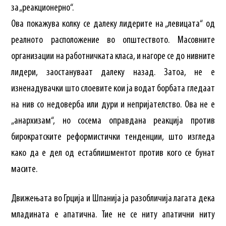
за „реакционерно“.
Ова покажува колку се далеку лидерите на „левицата“ од
реалното расположение во општеството. Масовните
организации на работничката класа, и нагоре се до нивните
лидери, заостануваат далеку назад. Затоа, не е
изненадувачки што слоевите кои ја водат борбата гледаат
на нив со недоверба или дури и непријателство. Ова не е
„анархизам“, но сосема оправдана реакција против
бирократските реформистички тенденции, што изгледа
како да е дел од естаблишментот против кого се бунат
масите.
Движењата во Грција и Шпанија ја разобличија лагата дека
младината е апатична. Тие не се ниту апатични ниту