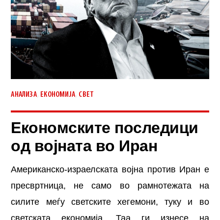
,
,
АНАЛИЗА
ЕКОНОМИЈА
СВЕТ
Економските последици
од војната во Иран
Американско-израелската војна против Иран е
пресвртница, не само во рамнотежата на
силите меѓу светските хегемони, туку и во
светската економија. Таа ги изнесе на