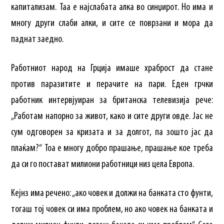
капитализам. Таа е најслабата алка во синџирот. Но има и
многу други слаби алки, и сите се поврзани и мора да
паднат заедно.
Работниот народ на Грција имаше храброст да стане
против паразитите и перачите на пари. Еден грчки
работник интервјуиран за британска телевизија рече:
„Работам напорно за живот, како и сите други овде. Јас не
сум одговорен за кризата и за долгот, па зошто јас да
плаќам?“ Тоа е многу добро прашање, прашање кое треба
да си го постават милиони работници низ цела Европа.
Кејнз има речено: „ако човек и должи на банката сто фунти,
тогаш тој човек си има проблем, но ако човек на банката и