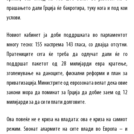
прашањето дали Грција ќе бакротира, туку кога и под кои
услови.
Новиот кабинет ја доби поддршката во парламентот
многу тесно: 155 наспрема 143 гласа, со двајца отсутни.
Пратениците сега ќе треба да одлучат дали ќе го
поддршат пакетот од 28 милијарди евра кратење,
зголемување на даноците, фискални реформи и план за
приватизација. Министрите од еврозоната велат дека овие
закони мора да поминат за Грција да добие заем од 12
милијарди за да си ги плати долговите.
Ова повеќе не е криза на владата: ова е криза на самиот
режим. Ѕвонат алармите на сите влади во Европа – и