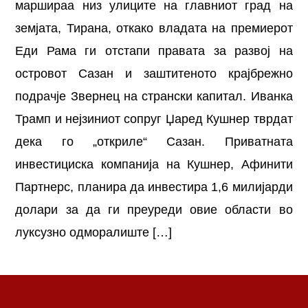
маршираа низ улиците на главниот град на
земјата, Тирана, откако владата на премиерот
Еди Рама ги отстапи правата за развој на
островот Сазан и заштитеното крајбрежно
подрачје Звернец на странски капитал. Иванка
Трамп и нејзиниот сопруг Џаред Кушнер тврдат
дека го „откриле“ Сазан. Приватната
инвестициска компанија на Кушнер, Афинити
Партнерс, планира да инвестира 1,6 милијарди
долари за да ги преуреди овие области во
луксузно одморалиште […]