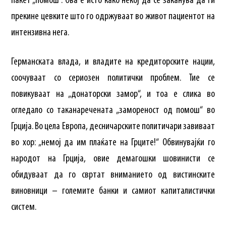
пакет „помош“. Ова е исто како некој да се заканува да ги
прекине цевките што го одржуваат во живот пациентот на
интензивна нега.
Германската влада, и владите на кредиторските нации,
соочуваат со сериозен политички проблем. Тие се
повикуваат на „донаторски замор“, и тоа е слика во
огледало со таканаречената „замореност од помош“ во
Грција. Во цела Европа, десничарските политичари завиваат
во хор: „немој да им плаќате на Грците!“ Обвинувајќи го
народот на Грција, овие демагошки шовинисти се
обидуваат да го свртат вниманието од вистинските
виновници – големите банки и самиот капиталистички
систем.