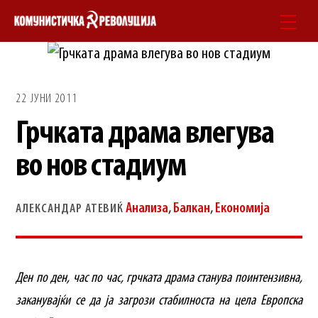
Skip
Men
to
content
22 ЈУНИ 2011
Грчката драма влегува
во нов стадиум
Анализа
,
Балкан
,
Економија
АЛЕКСАНДАР АТЕВИЌ
Ден по ден, час по час, грчката драма станува поинтензивна,
заканувајќи се да ја загрози стабилноста на цела Европска