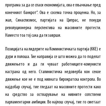
програма за да се спаси економијата, ова е пљачкање пред
конечниот банкрот“. Ова е сосема точна проценка. Но, за
жал, Синаспизмос, партијата на Ципрас, не понуди
револуционерна перспектива на масовните протести.
Наместо тоа тој сака да ги заврши.
Позицијата на лидерите на Коминистичката партија (ККЕ) е
дури и полоша. Тие направија се што можеа да го поделат
движењето и да ги чуваат работниците-комунисти
настрана од него. Сталинистичка недоверба кон секое
движење кое не е под нивната бирократска контрола. Во
најдобар случај, тие гледаат на масовните протести како
на средство за остварување на нивните сопствени
парламентарни амбиции. Во најлош случај, тие го сметаат