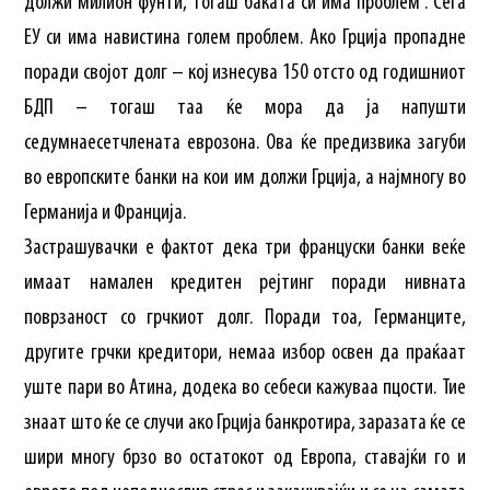
должи милион фунти, тогаш баката си има проблем“. Сега
ЕУ си има навистина голем проблем. Ако Грција пропадне
поради својот долг – кој изнесува 150 отсто од годишниот
БДП – тогаш таа ќе мора да ја напушти
седумнаесетчлената еврозона. Ова ќе предизвика загуби
во европските банки на кои им должи Грција, а најмногу во
Германија и Франција.
Застрашувачки е фактот дека три француски банки веќе
имаат намален кредитен рејтинг поради нивната
поврзаност со грчкиот долг. Поради тоа, Германците,
другите грчки кредитори, немаа избор освен да праќаат
уште пари во Атина, додека во себеси кажуваа пцости. Тие
знаат што ќе се случи ако Грција банкротира, заразата ќе се
шири многу брзо во остатокот од Европа, ставајќи го и