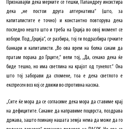
Признавајќи дека мерките се тешки, Папандреу инсистира
дека „не постои друга алтернатива“ (што, за
капиталистите е точно) и константно повторува дека
последно нешто што и треба на Грција во овој момент се
избори. Под „Грција“, се разбира, тој ги подразбира грчките
банкари и капиталисти. „Во ова врем на болка сакам да
пратам порака до Грците,“ вели тој, „Да, секако дека ќе
биде тешко, но има светлина на крајот од тунелот.“ Она
што тој заборави да спомене, тоа е дека светлото е
експресен воз кој се движи во спротивна насока.
„Сите ќе мора да се согласиме дека мора да ставиме крај
на дефицитите. Сакаме да направиме поцврста, поздрава
држава, зашто поинаку нашата земја нема да може да го