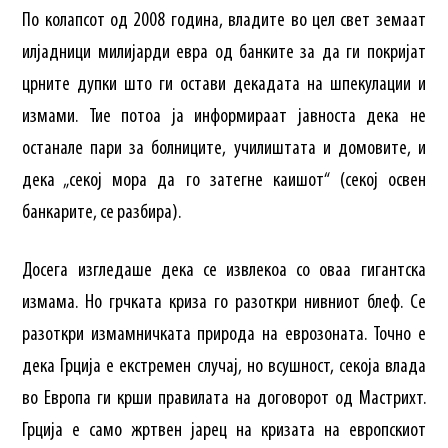
По колапсот од 2008 година, владите во цел свет земаат
илјадници милијарди евра од банките за да ги покријат
црните дупки што ги остави декадата на шпекулации и
измами. Тие потоа ја информираат јавноста дека не
останале пари за болниците, училиштата и домовите, и
дека „секој мора да го затегне каишот“ (секој освен
банкарите, се разбира).
Досега изгледаше дека се извлекоа со оваа гигантска
измама. Но грчката криза го разоткри нивниот блеф. Се
разоткри измамничката природа на еврозоната. Точно е
дека Грција е екстремен случај, но всушност, секоја влада
во Европа ги крши правилата на договорот од Мастрихт.
Грција е само жртвен јарец на кризата на европскиот