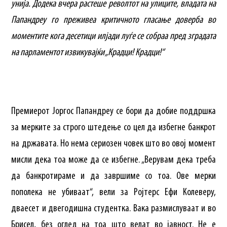
унија. Додека вчера растеше револтот на улиците, владата на
Папандреу го преживеа критичното гласање доверба во
моментите кога десетици илјади луѓе се собраа пред зградата
на парламентот извикувајќи „Крадци! Крадци!“
Премиерот Јоргос Папандреу се бори да добие поддршка
за мерките за строгo штедење со цел да избегне банкрот
на државата. Но нема сериозен човек што во овој момент
мисли дека тоа може да се избегне. „Верувам дека треба
да банкротираме и да завршиме со тоа. Ове мерки
пополека не убиваат“, вели за Ројтерс Ефи Колеверу,
дваесет и двегодишна студентка. Вака размислуваат и во
Брисел, без оглед на тоа што велат во јавност. Не е