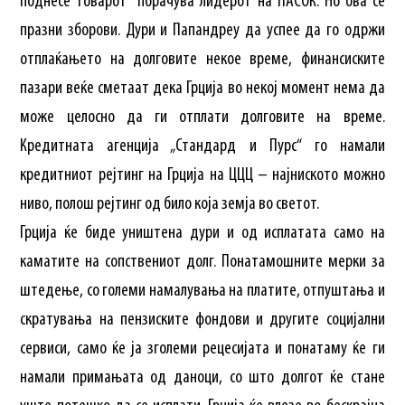
поднесе товарот“ порачува лидерот на ПАСОК. Но ова се
празни зборови. Дури и Папандреу да успее да го одржи
отплаќањето на долговите некое време, финансиските
пазари веќе сметаат дека Грција во некој момент нема да
може целосно да ги отплати долговите на време.
Кредитната агенција „Стандард и Пурс“ го намали
кредитниот рејтинг на Грција на ЦЦЦ – најниското можно
ниво, полош рејтинг од било која земја во светот.
Грција ќе биде уништена дури и од исплатата само на
каматите на сопствениот долг. Понатамошните мерки за
штедење, со големи намалувања на платите, отпуштања и
скратувања на пензиските фондови и другите социјални
сервиси, само ќе ја зголеми рецесијата и понатаму ќе ги
намали примањата од даноци, со што долгот ќе стане