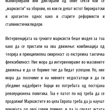
манипулирани или диктирани од оние секти кои се
„марксисти“ на зборови, но кои ги делат истот бирократски
и арогантен однос како и старите реформисти и
сталинистички лидери.
Интервенцијата на грчките марксисти беше модел за тоа
како да се пристапи на ова движење: комбинација од
теорија и принципиелна смиреност со екстремна тактичка
флексибилност. Ние мора да интервенираме во масовните
движења и да се бориме тие да бидат успешни. Но, ние
мора да посочиме и на нивните недостатоци и да ги
убедиме најдобрите борци во потребата од постојана
револуционена политика. Тоа е патот по кој треба да се
продолжи! Марксистите во цела Европа треба да ја научат
лекцијата од овој голем пример, и да ја следат истата