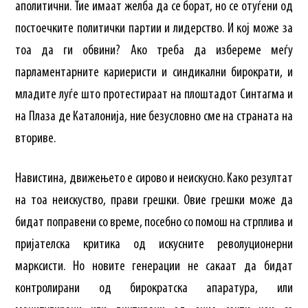
аполитични. Тие имаат желба да се борат, но се отуѓени од
постоечките политички партии и лидерство. И кој може за
тоа да ги обвини? Ако треба да избереме меѓу
парламентарните кариеристи и синдикални бирократи, и
младите луѓе што протестираат на плоштадот Синтагма и
на Плаза де Каталонија, ние безусловно сме на страната на
вториве.
Навистина, движењето е сирово и неискусно. Како резултат
на тоа неискуство, прави грешки. Овие грешки може да
бидат поправени со време, посебно со помош на стрплива и
пријателска критика од искусните револуционерни
марксисти. Но новите генерации не сакаат да бидат
контролирани од бирократска апаратура, или