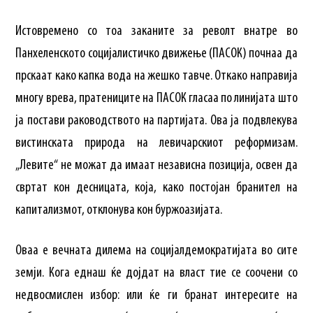
Истовремено со тоа заканите за револт внатре во
Панхеленското социјалистичко движење (ПАСОК) почнаа да
прскаат како капка вода на жешко тавче. Откако направија
многу врева, пратениците на ПАСОК гласаа по линијата што
ја постави раководството на партијата. Ова ја подвлекува
вистинската природа на левичарскиот реформизам.
„Левите“ не можат да имаат независна позиција, освен да
свртат кон десницата, која, како постојан бранител на
капитализмот, отклонува кон буржоазијата.
Оваа е вечната дилема на социјалдемократијата во сите
земји. Кога еднаш ќе дојдат на власт тие се соочени со
недвосмислен избор: или ќе ги бранат интересите на