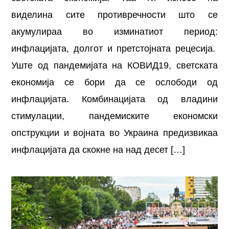
виделина сите противречности што се
акумулираа во изминатиот период:
инфлацијата, долгот и претстојната рецесија.
Уште од пандемијата на КОВИД19, светската
економија се бори да се ослободи од
инфлацијата. Комбинацијата од владини
стимулации, пандемиските економски
опструкции и војната во Украина предизвикаа
инфлацијата да скокне на над десет […]