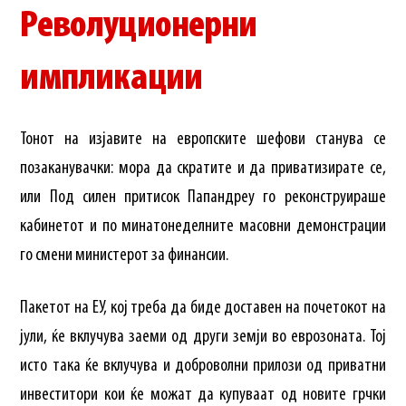
Револуционерни
импликации
Тонот на изјавите на европските шефови станува се
позаканувачки: мора да скратите и да приватизирате се,
или Под силен притисок Папандреу го реконструираше
кабинетот и по минатонеделните масовни демонстрации
го смени министерот за финансии.
Пакетот на ЕУ, кој треба да биде доставен на почетокот на
јули, ќе вклучува заеми од други земји во еврозоната. Тој
исто така ќе вклучува и доброволни прилози од приватни
инвеститори кои ќе можат да купуваат од новите грчки