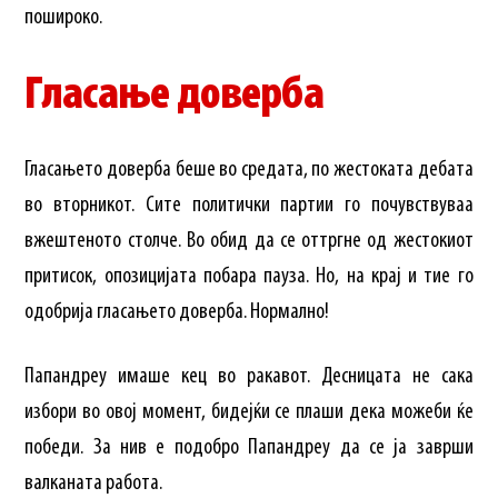
пошироко.
Гласање доверба
Гласањето доверба беше во средата, по жестоката дебата
во вторникот. Сите политички партии го почувствуваа
вжештеното столче. Во обид да се оттргне од жестокиот
притисок, опозицијата побара пауза. Но, на крај и тие го
одобрија гласањето доверба. Нормално!
Папандреу имаше кец во ракавот. Десницата не сака
избори во овој момент, бидејќи се плаши дека можеби ќе
победи. За нив е подобро Папандреу да се ја заврши
валканата работа.