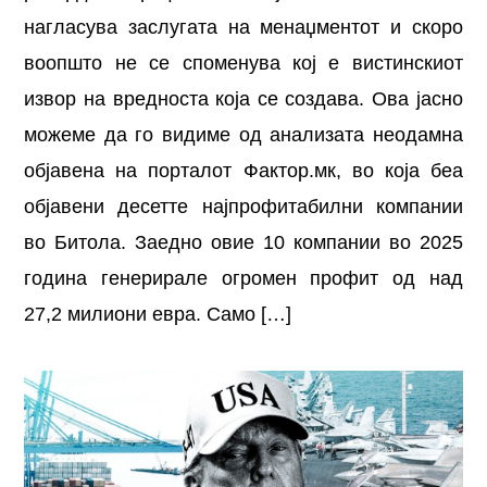
нагласува заслугата на менаџментот и скоро
воопшто не се споменува кој е вистинскиот
извор на вредноста која се создава. Ова јасно
можеме да го видиме од анализата неодамна
објавена на порталот Фактор.мк, во која беа
објавени десетте најпрофитабилни компании
во Битола. Заедно овие 10 компании во 2025
година генерирале огромен профит од над
27,2 милиони евра. Само […]