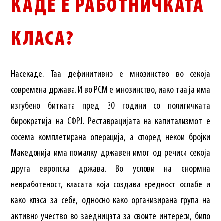
КАДЕ Е РАБОТНИЧКАТА
КЛАСА?
Насекаде. Таа дефинитивно е мнозинство во секоја
современа држава. И во РСМ е мнозинство, иако таа ја има
изгубено битката пред 30 години со политичката
бирократија на СФРЈ. Реставрацијата на капитализмот е
сосема комплетирана операција, а според некои бројки
Македонија има помалку државен имот од речиси секоја
друга европска држава. Во услови на енормна
невработеност, класата која создава вредност ослабе и
како класа за себе, односно како организирана група на
активно учество во заедницата за своите интереси, било