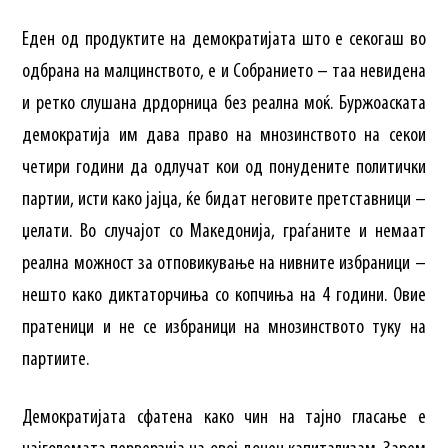
Еден од продуктите на демократијата што е секогаш во
одбрана на малцинството, е и Собранието – таа невидена
и ретко слушана дрдорница без реална моќ. Буржоаската
демократија им дава право на мнозинството на секои
четири години да одлучат кои од понудените политички
партии, исти како јајца, ќе бидат неговите претставници –
џелати. Во случајот со Македонија, граѓаните и немаат
реална можност за отповикување на нивните избраници –
нешто како диктаторчиња со копчиња на 4 години. Овие
пратеници и не се избраници на мнозинството туку на
партиите.
Демократијата сфатена како чин на тајно гласање е