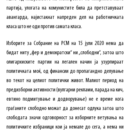
партија, улогата на комунистите била да претставуваат
авангарда, најистакнат напреден дел на работничката
класа што не оди против самата класа.
Изборите за Собрание на РСМ на 15 јули 2020 нема да
бидат ниту „фер и демократски“ ни „слободни“, затоа што
олигархиските партии на легален начин ја узурпираат
политичката моќ, од финансии до пропагандно делување
во текот на целиот политички живот. Малиот период на
предизборни активности (вулгарни реклами, парада на кич,
евтино подмитување и додворување) не е време кога
граѓаните слободно можат да донесат одлука затоа што
слободата значи одговорност за изборните ветувања на
политичките избраници кои ја немале до сега, а нема ни