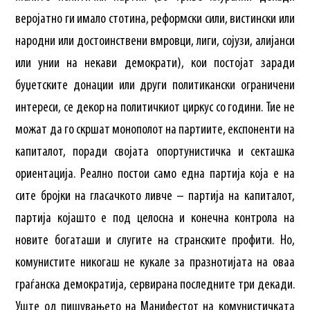
веројатно ги имало стотина, реформски сили, вистински или
народни или достоинствени вмровци, лиги, сојузи, алијанси
или унии на некави демократи), кои постојат заради
буџетските донации или други политикански ограничени
интереси, се декор на политичкиот циркус со години. Тие не
можат да го скршат монополот на партиите, експоненти на
капиталот, поради својата опортунистичка и секташка
ориентација. Реално постои само една партија која е на
сите бројки на гласачкото ливче – партија на капиталот,
партија којашто е под целосна и конечна контрола на
новите богаташи и слугите на странските профити. Но,
комунистите никогаш не кукале за празнотијата на оваа
граѓанска демократија, сервирана последните три декади.
Уште од пишувањето на Манифестот на комунистичката