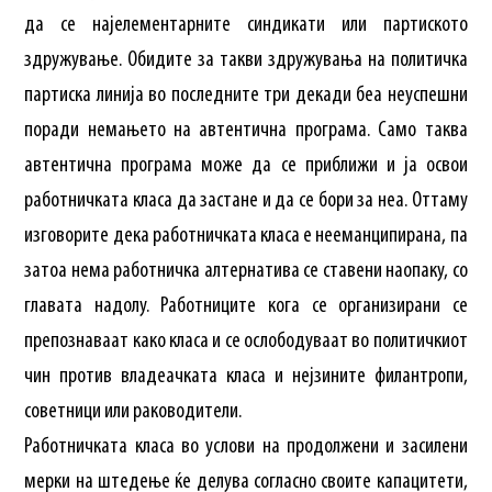
да се најелементарните синдикати или партиското
здружување. Обидите за такви здружувања на политичка
партиска линија во последните три декади беа неуспешни
поради немањето на автентична програма. Само таква
автентична програма може да се приближи и ја освои
работничката класа да застане и да се бори за неа. Оттаму
изговорите дека работничката класа е нееманципирана, па
затоа нема работничка алтернатива се ставени наопаку, со
главата надолу. Работниците кога се организирани се
препознаваат како класа и се ослободуваат во политичкиот
чин против владеачката класа и нејзините филантропи,
советници или раководители.
Работничката класа во услови на продолжени и засилени
мерки на штедење ќе делува согласно своите капацитети,