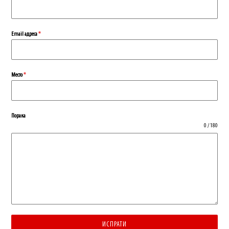
Еmail адреса
*
Место
*
Порака
0 / 180
ИСПРАТИ