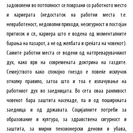
задоволени во потполност се поврзани со работното место
и кариерата (недостаток на работни места т.е.
невработеност, недоволни приходи, несигурност и постојан
притисок и сл., кариера што е водена од моменталните
барања на пазарот, а не од желбата и среќата на човекот).
Самите работни места се водени од натпреварувачкиот
дух, како врв на современата доктрина на газдите.
Семејството како спокојно гнездо е повеќе исклучок
отколку правило, затоа што и тоа е излачување на
работниот дух во заедницата. Во сета оваа ранливост
човекот бара заштита насекаде, па и од пошироката
заедница и од државата. Социјалните потреби за
образование и култура, за здравствена сигурност и
заштита, за мирни пензионерски денови и убава,