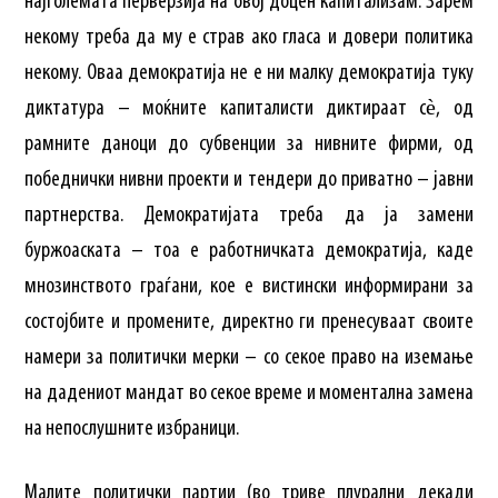
најголемата перверзија на овој доцен капитализам. Зарем
некому треба да му е страв ако гласа и довери политика
некому. Оваа демократија не е ни малку демократија туку
диктатура – моќните капиталисти диктираат сѐ, од
рамните даноци до субвенции за нивните фирми, од
победнички нивни проекти и тендери до приватно – јавни
партнерства. Демократијата треба да ја замени
буржоаската – тоа е работничката демократија, каде
мнозинството граѓани, кое е вистински информирани за
состојбите и промените, директно ги пренесуваат своите
намери за политички мерки – со секое право на иземање
на дадениот мандат во секое време и моментална замена
на непослушните избраници.
Малите политички партии (во триве плурални декади