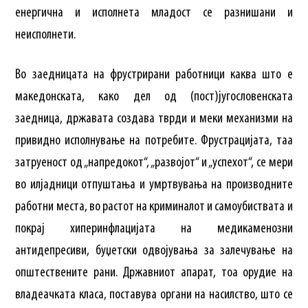
енергична и исполнета младост се разнишани и
неисполнети.
Во заедницата на фрустрирани работници каква што е
македонската, како дел од (пост)југословенската
заедница, државата создава тврди и меки механизми на
привидно исполнување на потребите. Фрустрацијата, таа
затруеност од „напредокот“, „развојот“ и „успехот“, се мери
во илјадници отпуштања и умртвувања на производните
работни места, во растот на криминалот и самоубиствата и
покрај хиперинфлацијата на медикаменозни
антидепресиви, буџетски одвојувања за залечување на
општествените рани. Државниот апарат, тоа орудие на
владеачката класа, поставува органи на насилство, што се