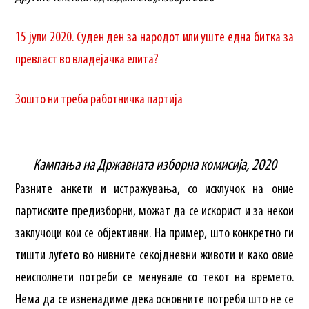
15 јули 2020. Суден ден за народот или уште една битка за
превласт во владејачка елита?
Зошто ни треба работничка партија
Кампања на Државната изборна комисија, 2020
Разните анкети и истражувања, со исклучок на оние
партиските предизборни, можат да се искорист и за некои
заклучоци кои се објективни. На пример, што конкретно ги
тишти луѓето во нивните секојдневни животи и како овие
неисполнети потреби се менувале со текот на времето.
Нема да се изненадиме дека основните потреби што не се