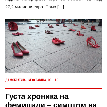
27,2 милиони евра. Само […]
,
,
ДЕМОКРАТИЈА
ЈУГОСЛАВИЈА
ОПШТО
Густа хроника на
фемициди – симптом на