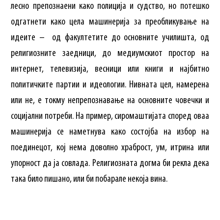
лесно препознаени како полиција и судство, но потешко
одгатнети како цела машинерија за преобликување на
идеите – од факултетите до основните училишта, од
религиозните заедници, до медиумскиот простор на
интернет, телевизија, весници или книги и најбитно
политичките партии и идеологии. Нивната цел, намерена
или не, е токму непрепознавање на основните човечки и
социјални потреби. На пример, сиромаштијата според оваа
машинерија се наметнува како состојба на избор на
поединецот, кој нема доволно храброст, ум, итрина или
упорност да ја совлада. Религиозната догма би рекла дека
така било пишано, или би побарале некоја вина.