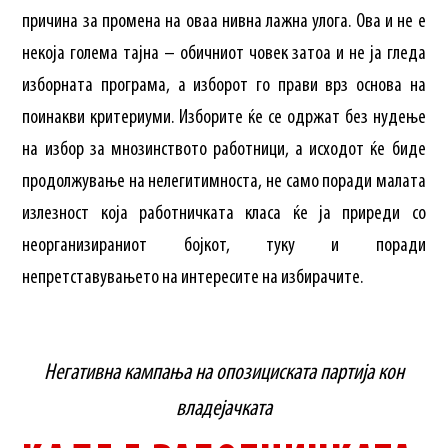
причина за промена на оваа нивна лажна улога. Ова и не е
некоја голема тајна – обичниот човек затоа и не ја гледа
изборната програма, а изборот го прави врз основа на
поинакви критериуми. Изборите ќе се одржат без нудење
на избор за мнозинството работници, а исходот ќе биде
продолжување на нелегитимноста, не само поради малата
излезност која работничката класа ќе ја приреди со
неорганизираниот бојкот, туку и поради
непретставувањето на интересите на избирачите.
Негативна кампања на опозициската партија кон
владејачката