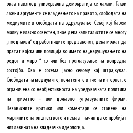
оваа наизглед универзална демократија се лажни. Такви
лажни аргументи се владеењето на правото, слободата на
медиумите и слободата на здружување. Секој кој барем
малку е класно освестен, знае дека капиталистите се многу
„поеднакви“ од работниците пред законот, дека можат да
пратат војска или полиција во името на „нарушувањето на
редот и мирот“ со или без прогласување на вонредна
состојба. Ова е сосема јасно секому кој штрајкувал.
Слободата на медиумите, печатените и тие на интернет, е
ограничена со необјективноста на уредувачката политика
на приватно – или државно -управуваните фирми.
Независните критики или коментари се ставени на
маргините на општеството и немаат начин да се пробијат
низ лавината на владеачка идеологија.