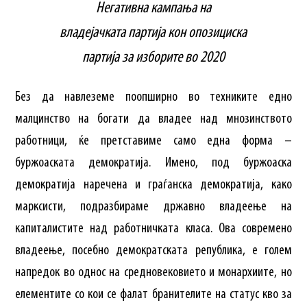
Негативна кампања на
владејачката партија кон опозициска
партија за изборите во 2020
Без да навлеземе поопширно во техниките едно
малцинство на богати да владее над мнозинството
работници, ќе претставиме само една форма –
буржоаската демократија. Имено, под буржоаска
демократија наречена и граѓанска демократија, како
марксисти, подразбираме државно владеење на
капиталистите над работничката класа. Ова современо
владеење, посебно демократската република, е голем
напредок во однос на средновековието и монархиите, но
елементите со кои се фалат бранителите на статус кво за