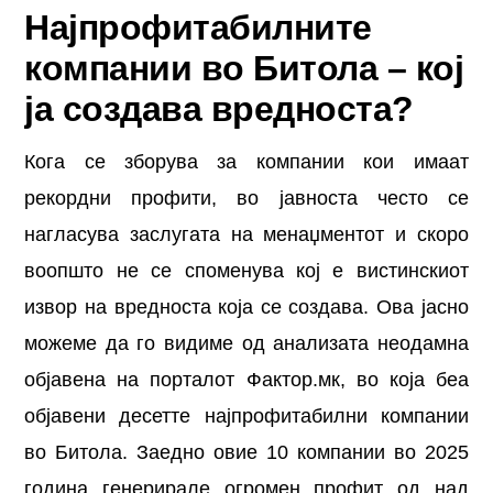
Најпрофитабилните
компании во Битола – кој
ја создава вредноста?
Кога се зборува за компании кои имаат
рекордни профити, во јавноста често се
нагласува заслугата на менаџментот и скоро
воопшто не се споменува кој е вистинскиот
извор на вредноста која се создава. Ова јасно
можеме да го видиме од анализата неодамна
објавена на порталот Фактор.мк, во која беа
објавени десетте најпрофитабилни компании
во Битола. Заедно овие 10 компании во 2025
година генерирале огромен профит од над