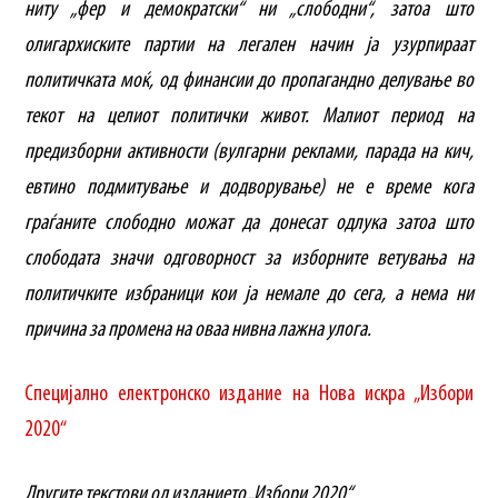
ниту „фер и демократски“ ни „слободни“, затоа што
олигархиските партии на легален начин ја узурпираат
политичката моќ, од финансии до пропагандно делување во
текот на целиот политички живот. Малиот период на
предизборни активности (вулгарни реклами, парада на кич,
евтино подмитување и додворување) не е време кога
граѓаните слободно можат да донесат одлука затоа што
слободата значи одговорност за изборните ветувања на
политичките избраници кои ја немале до сега, а нема ни
причина за промена на оваа нивна лажна улога.
Специјално електронско издание на Нова искра „Избори
2020“
Другите текстови од изданието „Избори 2020“