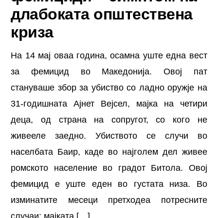
длабоката општествена
криза
На 14 мај оваа година, осамна уште една вест
за фемицид во Македонија. Овој пат
стануваше збор за убиство со ладно оружје на
31-годишната Ајнет Вејсел, мајка на четири
деца, од страна на сопругот, со кого не
живееле заедно. Убиството се случи во
населбата Баир, каде во најголем дел живее
ромското население во градот Битола. Овој
фемицид е уште еден во густата низа. Во
изминатите месеци претходеа потресните
случаи: мајката […]