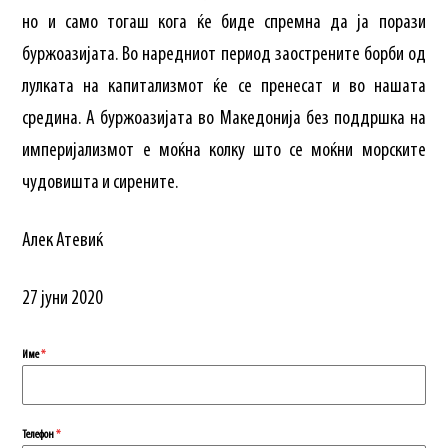
но и само тогаш кога ќе биде спремна да ја порази
буржоазијата. Во наредниот период заострените борби од
лулката на капитализмот ќе се пренесат и во нашата
средина. А буржоазијата во Македонија без поддршка на
империјализмот е моќна колку што се моќни морските
чудовишта и сирените.
Алек Атевиќ
27 јуни 2020
Име
*
Телефон
*