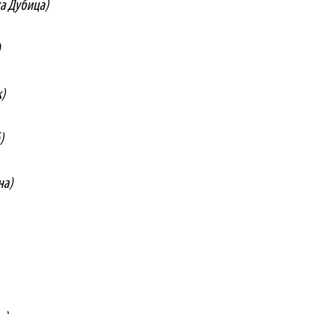
ка Дубица)
)
к)
)
на)