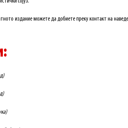
стички сојуз.
тното издание можете да добиете преку контакт на навед
и:
ад)
д)
ука)