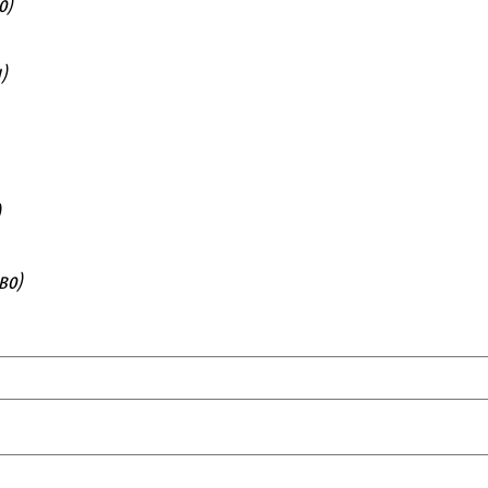
о)
)
)
во)