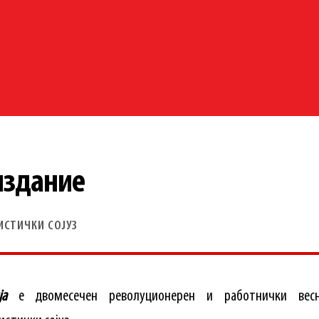
издание
ИСТИЧКИ СОЈУЗ
ја
е двомесечен револуционерен и работнички вес