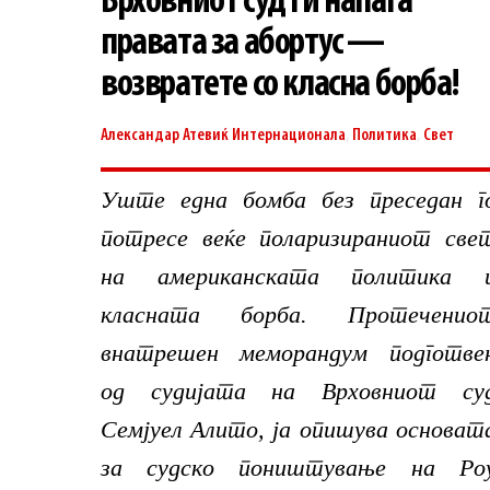
Врховниот суд ги напаѓа
правата за абортус —
возвратете со класна борба!
Александар Атевиќ
Интернационала
,
Политика
,
Свет
Уште една бомба без преседан г
потресе веќе поларизираниот све
на американската политика 
класната борба. Протеченио
внатрешен меморандум подготве
од судијата на Врховниот су
Семјуел Алито, ја опишува основат
за судско поништување на Ро