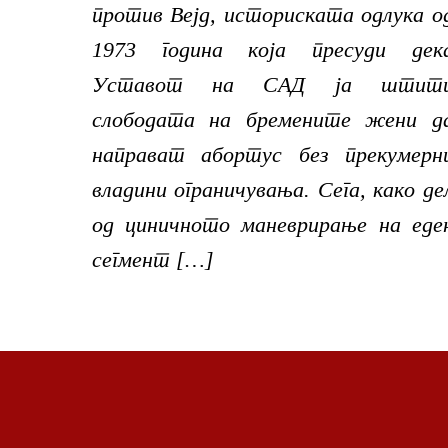
против Вејд, историската одлука о
1973 година која пресуди дек
Уставот на САД ја штит
слободата на бремените жени д
направат абортус без прекумерн
владини ограничувања. Сега, како де
од циничното маневрирање на еде
сегмент […]