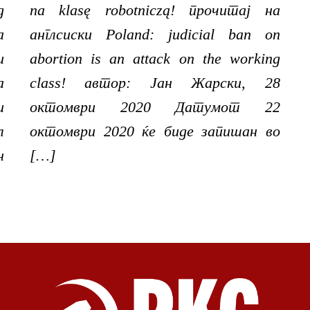
д
na klasę robotniczą! прочитај на
а
англсиски Poland: judicial ban on
и
abortion is an attack on the working
а
class! автор: Јан Жарски, 28
и
октомври 2020 Датумот 22
л
октомври 2020 ќе биде запишан во
н
[…]