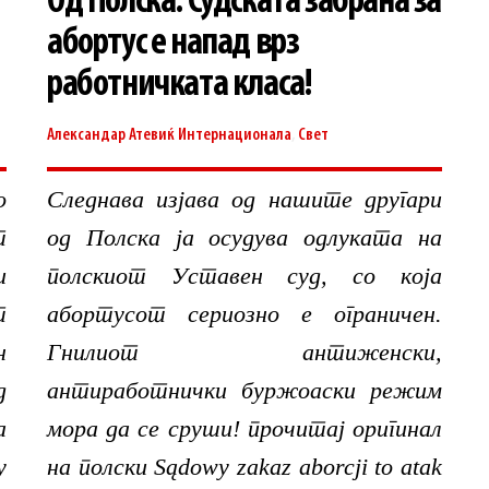
Од Полска: Судската забрана за
абортус е напад врз
работничката класа!
Александар Атевиќ
Интернационала
,
Свет
о
Следнава изјава од нашите другари
т
од Полска ја осудува одлуката на
и
полскиот Уставен суд, со која
т
абортусот сериозно е ограничен.
н
Гнилиот антиженски,
д
антиработнички буржоаски режим
а
мора да се сруши! прочитај оригинал
у
на полски Sądowy zakaz aborcji to atak