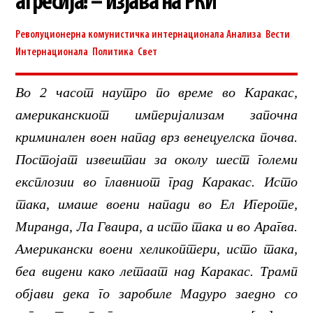
агресија! – изјава на РКИ
Револуционерна комунистичка интернационала
Анализа
,
Вести
,
Интернационала
,
Политика
,
Свет
Во 2 часот наутро по време во Каракас,
американскиот империјализам започна
криминален воен напад врз венецуелска почва.
Постојат извештаи за околу шест големи
експлозии во главниот град Каракас. Исто
така, имаше воени напади во Ел Игероте,
Миранда, Ла Гваира, а исто така и во Арагва.
Американски воени хеликоптери, исто така,
беа видени како летаат над Каракас. Трамп
објави дека го заробиле Мадуро заедно со