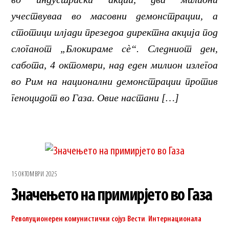
учествуваа во масовни демонстрации, а
стотици илјади презедоа директна акција под
слоганот „Блокираме сè“. Следниот ден,
сабота, 4 октомври, над еден милион излегоа
во Рим на национални демонстрации против
геноцидот во Газа. Овие настани […]
15 ОКТОМВРИ 2025
Значењето на примирјето во Газа
Револуционерен комунистички сојуз
Вести
,
Интернационала