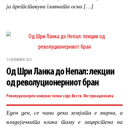
ја претставува главната оска […]
15 ОКТОМВРИ 2025
Од Шри Ланка до Непал: лекции
од револуционерниот бран
Револуционерен комунистички сојуз
Вести
,
Интернационала
Еден ден, се чини дека земјата е мирна, а
владејачката клика таму е зацврстена на