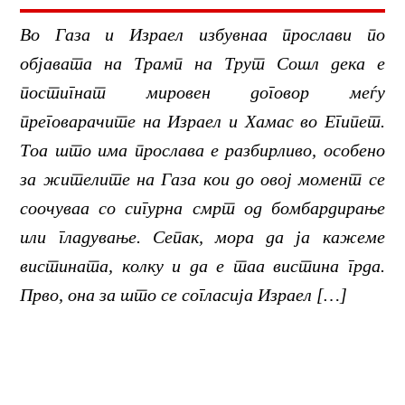
Во Газа и Израел избувнаа прослави по
објавата на Трамп на Трут Сошл дека е
постигнат мировен договор меѓу
преговарачите на Израел и Хамас во Египет.
Тоа што има прослава е разбирливо, особено
за жителите на Газа кои до овој момент се
соочуваа со сигурна смрт од бомбардирање
или гладување. Сепак, мора да ја кажеме
вистината, колку и да е таа вистина грда.
Прво, она за што се согласија Израел […]