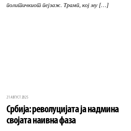
политичкиот пејзаж. Трамп, кој му […]
21 АВГУСТ 2025
Србија: револуцијата ја надмина
својата наивна фаза