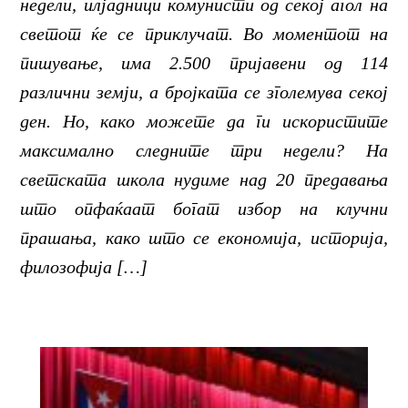
недели, илјадници комунисти од секој агол на
светот ќе се приклучат. Во моментот на
пишување, има 2.500 пријавени од 114
различни земји, а бројката се зголемува секој
ден. Но, како можете да ги искористите
максимално следните три недели? На
светската школа нудиме над 20 предавања
што опфаќаат богат избор на клучни
прашања, како што се економија, историја,
филозофија […]