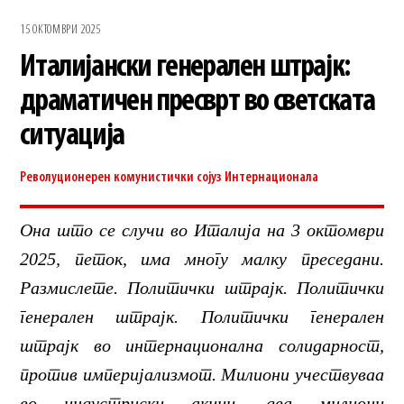
15 ОКТОМВРИ 2025
Италијански генерален штрајк:
драматичен пресврт во светската
ситуација
Револуционерен комунистички сојуз
Интернационала
Она што се случи во Италија на 3 октомври
2025, петок, има многу малку преседани.
Размислете. Политички штрајк. Политички
генерален штрајк. Политички генерален
штрајк во интернационална солидарност,
против империјализмот. Милиони учествуваа
во индустриски акции, два милиони