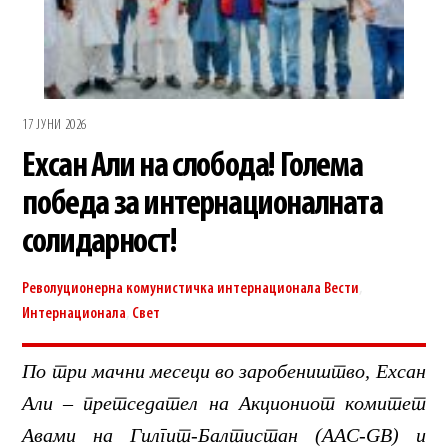
17 ЈУНИ 2026
Ехсан Али на слобода! Голема
победа за интернационалната
солидарност!
Револуционерна комунистичка интернационала
Вести
,
Интернационала
,
Свет
По три мачни месеци во заробеништво, Ехсан
Али – претседател на Акциониот комитет
Авами на Гилгит-Балтистан (AAC-GB) и