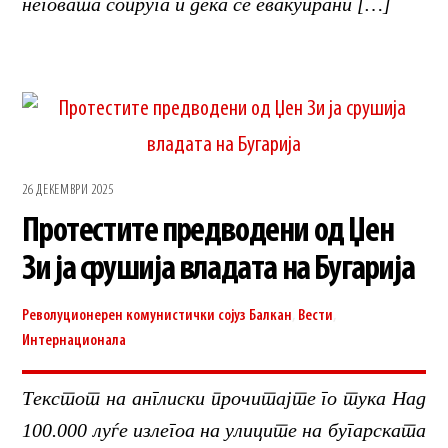
неговата сопруга и дека се евакуирани […]
26 ДЕКЕМВРИ 2025
Протестите предводени од Џен
Зи ја срушија владата на Бугарија
Револуционерен комунистички сојуз
Балкан
,
Вести
,
Интернационала
Текстот на англиски прочитајте го тука Над
100.000 луѓе излегоа на улиците на бугарската