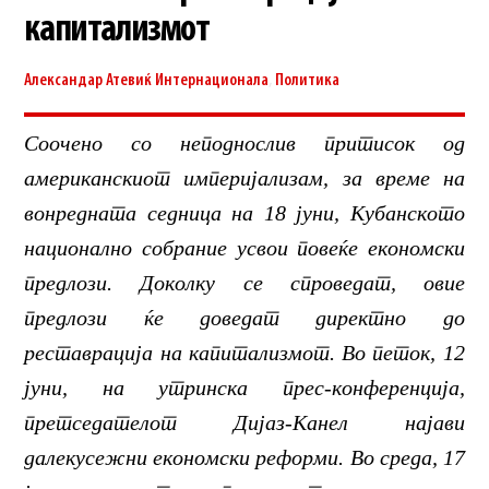
капитализмот
Александар Атевиќ
Интернационала
,
Политика
Соочено со неподнослив притисок од
американскиот империјализам, за време на
вонредната седница на 18 јуни, Кубанското
национално собрание усвои повеќе економски
предлози. Доколку се спроведат, овие
предлози ќе доведат директно до
реставрација на капитализмот. Во петок, 12
јуни, на утринска прес-конференција,
претседателот Дијаз-Канел најави
далекусежни економски реформи. Во среда, 17