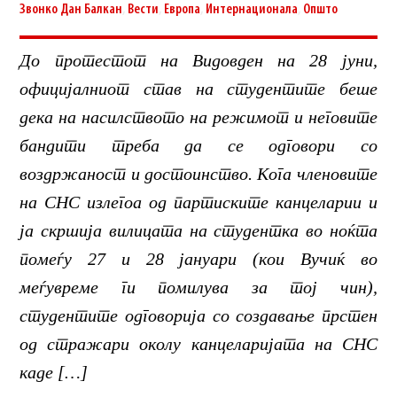
Звонко Дан
Балкан
,
Вести
,
Европа
,
Интернационала
,
Општо
До протестот на Видовден на 28 јуни,
официјалниот став на студентите беше
дека на насилството на режимот и неговите
бандити треба да се одговори со
воздржаност и достоинство. Кога членовите
на СНС излегоа од партиските канцеларии и
ја скршија вилицата на студентка во ноќта
помеѓу 27 и 28 јануари (кои Вучиќ во
меѓувреме ги помилува за тој чин),
студентите одговорија со создавање прстен
од стражари околу канцеларијата на СНС
каде […]