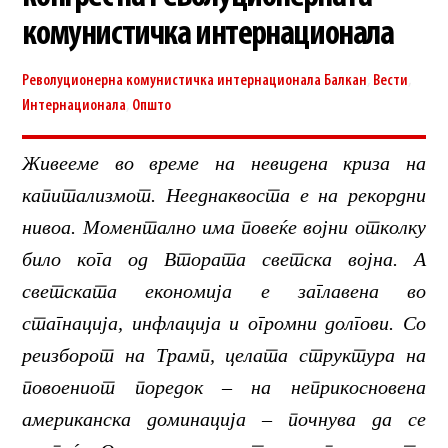
комунистичка интернационала
Револуционерна комунистичка интернационала
Балкан
,
Вести
,
Интернационала
,
Општо
Живееме во време на невидена криза на
капитализмот. Нееднаквоста е на рекордни
нивоа. Моментално има повеќе војни отколку
било кога од Втората светска војна. А
светската економија е заглавена во
стагнација, инфлација и огромни долгови. Со
реизборот на Трамп, целата структура на
повоениот поредок – на неприкосновена
американска доминација – почнува да се