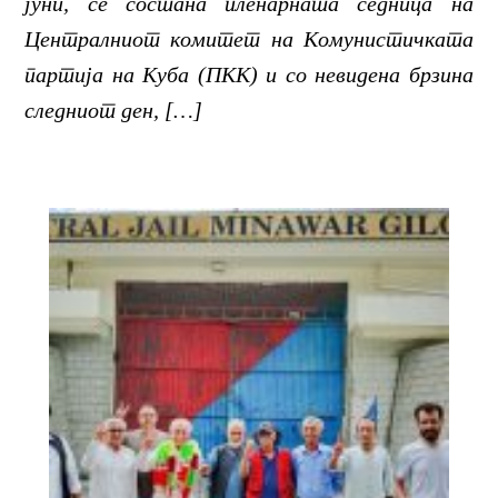
јуни, се состана пленарната седница на
Централниот комитет на Комунистичката
партија на Куба (ПКК) и со невидена брзина
следниот ден, […]