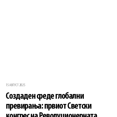
15 АВГУСТ 2025
Создаден среде глобални
превирања: првиот Светски
конгрес на Револуционерната