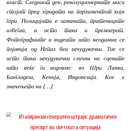
власт. Следниот ден, револуционерните маси
стојат пред зградата на парламентот која
гори. Полицијата е замината, пратениците
избегаа, а исто така и премиерот.
Фотографиите и видеата што неодамна се
појавија од Непал беа зачудувачки. Тие се
исто така зачудувачки слични на сцените
што веќе ги видовме: во Шри Ланка,
Бангладеш, Кенија, Индонезија. Кое е
значењето на […]