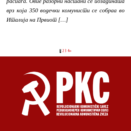
распаѓа. Овие разорни настани се позадината
врз која 350 водечки комунисти се собраа во
Италија на Првиот […]
1
2
3
4
›
»