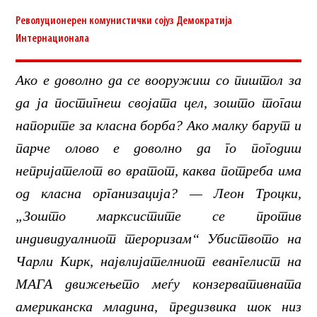
Револуционерен комунистички сојуз
Демократија
,
Интернационала
Ако е доволно да се вооружиш со пиштол за
да ја постигнеш својата цел, зошто тогаш
напорите за класна борба? Ако малку барут и
парче олово е доволно да го погодиш
непријателот во вратот, каква потреба има
од класна организација? — Леон Троцки,
„Зошто марксистите се против
индивидуалниот тероризам“ Убиството на
Чарли Кирк, највлијателниот евангелист на
МАГА движењето меѓу конзервативната
американска младина, предизвика шок низ