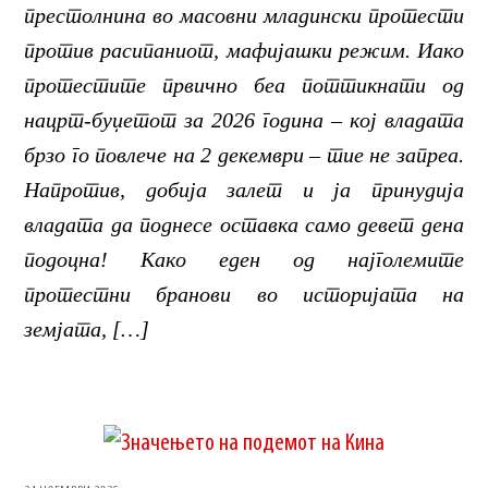
престолнина во масовни младински протести
против расипаниот, мафијашки режим. Иако
протестите првично беа поттикнати од
нацрт-буџетот за 2026 година – кој владата
брзо го повлече на 2 декември – тие не запреа.
Напротив, добија залет и ја принудија
владата да поднесе оставка само девет дена
подоцна! Како еден од најголемите
протестни бранови во историјата на
земјата, […]