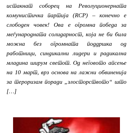
истакнат соборец на Револуционерната
комунистичка партија (RCP) – конечно е
слободен човек! Ова е огромна победа за
меѓународната солидарност, која не би била
можна без огромната поддршка од
работници, синдикални лидери и радикална
младина ширум светот. Од неговото апсење
на 10 март, врз основа на лажни обвиненија
за тероризам поради „злосторството“ што
[…]