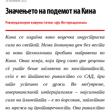
24 НОЕМВРИ 2025
Значењето на подемот на Кина
Револуционерен комунистички сојуз
Интернационала
Кина се издигна како водечка индустриска
сила во светот. Нема поминува ден без вести
за нови технолошки пробиви направени во
Кина. Оваа земја, која пред само две децении
сè уште беше заглавена во заостанатост,
сега е во титанско ривалство со САД, при
што успешно се држи. Во меѓувреме,
американскиот империјализам – најсилната
сила на планетата – е во ќорсокак, заплеткан
во мрежа од противречности. Ова ривалство