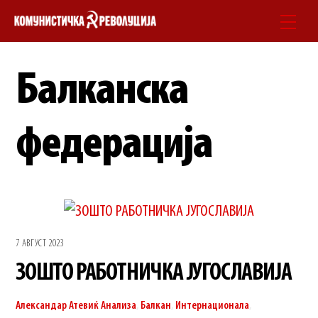
Skip
Men
to
content
Балканска
федерација
7 АВГУСТ 2023
ЗОШТО РАБОТНИЧКА ЈУГОСЛАВИЈА
Александар Атевиќ
Анализа
,
Балкан
,
Интернационала
,