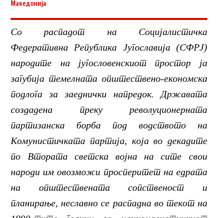
Македонија
Со распадот на Социјалистичка
Федеративна Република Југославија (СФРЈ)
народите на југословенскиот простор ја
загубија темелната општествено-економска
подлога за заеднички напредок. Државата
создадена преку револуционерната
партизанска борба под водството на
Комунистичката партија, која во декадите
по Втората светска војна на сите свои
народи им овозможи просперитет на едрата
на општествената сопственост и
планирање, неславно се распадна во текот на