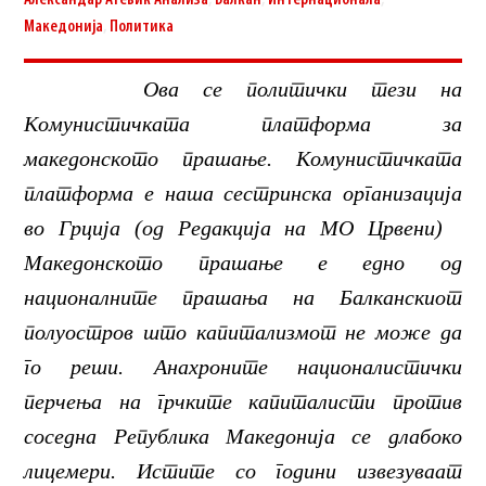
Македонија
,
Политика
Ова се политички тези на
Комунистичката платформа за
македонското прашање. Комунистичката
платформа е наша сестринска организација
во Грција (од Редакција на МО Црвени)
Македонското прашање е едно од
националните прашања на Балканскиот
полуостров што капитализмот не може да
го реши. Анахроните националистички
перчења на грчките капиталисти против
соседна Република Македонија се длабоко
лицемери. Истите со години извезуваат