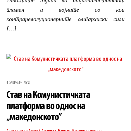
1990-тите години во националистичкиот
пламен и војните со кои
контрареволуционерните олигархиски сили
[…]
4 ФЕВРУАРИ 2018
Став на Комунистичката
платформа во однос на
„македонското”
Александар Атевиќ
Анализа
,
Балкан
,
Интернационала
,