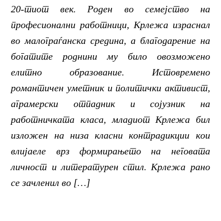
20-тиот век. Роден во семејство на
професионални работници, Крлежа израснал
во малограѓанска средина, а благодарение на
богатите роднини му било овозможено
елитно образование. Истовремено
романтичен уметник и политички активист,
аграмерски отпадник и сојузник на
работничката класа, младиот Крлежа бил
изложен на низа класни контрадикции кои
влијаеле врз формирањето на неговата
личност и литературен стил. Крлежа рано
се зачленил во […]