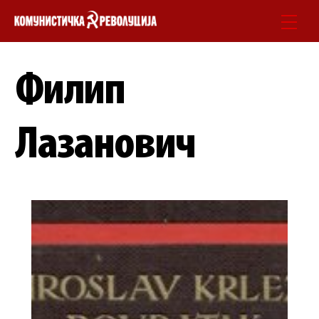
Skip
Men
to
content
Филип
Лазанович