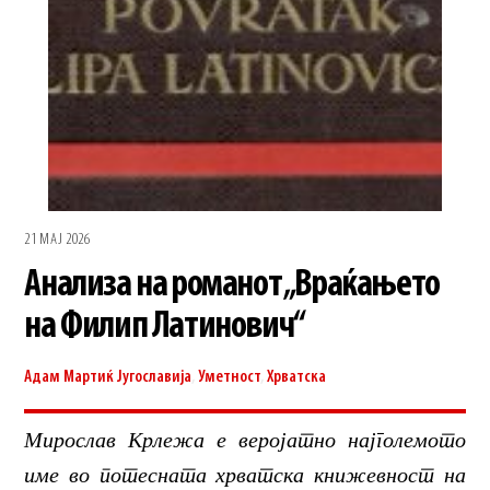
21 МАЈ 2026
Анализа на романот „Враќањето
на Филип Латинович“
Адам Мартиќ
Југославија
,
Уметност
,
Хрватска
Мирослав Крлежа е веројатно најголемото
име во потесната хрватска книжевност на