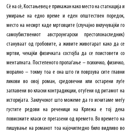
Сè на сè, Костањевец е прикажан како место на стагнација и
умирање на едно време и еден општествен поредок,
место на несмрт каде мртовците (случајно вклучувајќи го
самоубиствениот австроунгарски престолонаследник)
стануваат од гробовите, а живите животарат како да се
мртви, чекајќи физичката состојба да се поистовети со
менталната. Постепеното пропаѓање – психичко, физичко,
морално – токму тоа е она што ги поврзува сите главни
ликови во овој роман, средовечни или остарени луѓе
заглавени во класни контрадикции, отуѓени од ритамот на
историјата. Заклучокот што можеме да го исчитаме меѓу
густите редови на реченици на Крлежа е тој дека
повисоките класи се прегазени од времето. Во времето на
пишување на романот тоа најочигледно било видливо во