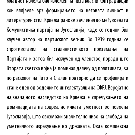
младиот Крлежа бил изложен на низа класни контрадикции
кои влијаеле врз формирањето на неговата личност и
литературен стил. Крлежа рано се зачленил во меѓувоената
Комунистичка партија на Југославија, каде со години бил
клучен автор на партискиот весник. Во 1939 година се
спротивставил на сталинистичкото преземање на
Партијата и затоа бил исклучен од членство, поради што
Втората светска војна ја поминал далеку од политиката, за
по расколот на Тито и Сталин повторно да се профилира и
стане еден од водечките интелектуалци на СФРЈ. Веројатно
најзначајното наследство на Крлежа е спречувањето на
доминацијата на соцреалистичката уметност во повоена
Југославија, што овозможи значително ниво на слобода на
уметничкото изразување во државата. Оваа комплексна