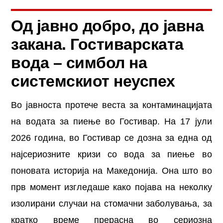
Од јавно добро, до јавна
закана. Гостиварската
вода – симбол на
системскиот неуспех
Во јавноста протече веста за контаминацијата
на водата за пиење во Гостивар. На 17 јули
2026 година, во Гостивар се дозна за една од
најсериозните кризи со вода за пиење во
поновата историја на Македонија. Она што во
прв момент изгледаше како појава на неколку
изолирани случаи на стомачни заболувања, за
кратко време прерасна во сериозна