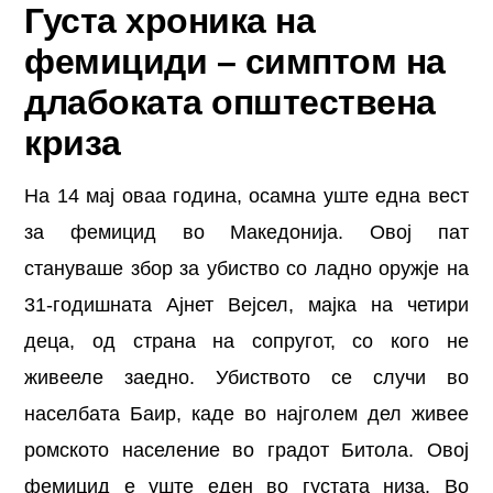
Густа хроника на
фемициди – симптом на
длабоката општествена
криза
На 14 мај оваа година, осамна уште една вест
за фемицид во Македонија. Овој пат
стануваше збор за убиство со ладно оружје на
31-годишната Ајнет Вејсел, мајка на четири
деца, од страна на сопругот, со кого не
живееле заедно. Убиството се случи во
населбата Баир, каде во најголем дел живее
ромското население во градот Битола. Овој
фемицид е уште еден во густата низа. Во