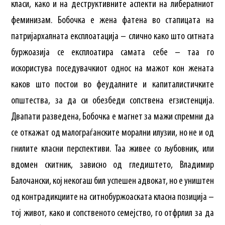
класи, како и на деструктивните аспекти на либералниот
феминизам. Бобочка е жена фатена во стапицата на
патријархалната експлоатација – слично како што ситната
буржоазија се експлоатира самата себе – таа го
искористува поседувачкиот однос на мажот кон жената
каков што постои во феудалните и капиталистичките
општества, за да си обезбеди сопствена егзистенција.
Двапати разведена, Бобочка е магнет за мажи спремни да
се откажат од малограѓанските морални илузии, но не и од
гнилите класни перспективи. Таа живее со љубовник, или
вдомен скитник, зависно од гледиштето, Владимир
Балочански, кој некогаш бил успешен адвокат, но е уништен
од контрадикциите на ситнобуржоаската класна позиција –
тој живот, како и сопственото семејство, го отфрлил за да