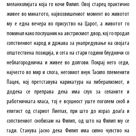
меланхолијата која го кочи Филип. Овој старец практично
живее во минатото, највозвишениот момент во животот
му е една вечера во присуство на Царот, а животот го
поминал како послушник на австрискиот двор, кој го продал
сопствениот народ и држава за унапредување на својата
општествена позиција, и сега на стари години блудничи со
неблагородничка и живее во долгови. Покрај него седи,
најчесто во мир и слога, неговиот внук Тасило племенити
Пацек, кој претставува карикатура на либерализмот, и
додека се преправа дека има слух за селаните и
работничката класа, тој е всушност уште поголем сноб и
елитист од стариот Лиепах, при што до израз доаѓа и
сопствениот снобизам на Филип, од што на Филип му се
гади. Станува јасно дека Филип има силно чувство на