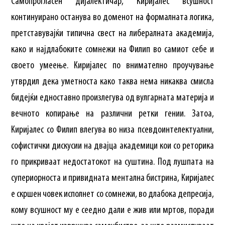
Самопрогласен дијалектичар, Киријалес всушност
континуирано останува во доменот на формалната логика,
претставувајќи типична свест на либералната академија,
како и најдлабоките сомнежи на Филип во самиот себе и
своето умеење. Киријалес по внимателно проучување
утврдил дека уметноста како таква нема никаква смисла
бидејќи едноставно произлегува од вулгарната материја и
вечното копирање на различни ретки гении. Затоа,
Киријалес со Филип влегува во низа псевдоинтелектуални,
софистички дискусии на двајца академици кои со реторика
го прикриваат недостатокот на суштина. Под лушпата на
супериорноста и привидната ментална бистрина, Киријалес
е скршен човек исполнет со сомнежи, во длабока депресија,
кому всушност му е сеедно дали е жив или мртов, поради