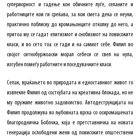
супериорност и гадење кон обичните луѓе, селаните и
работниците кои ги среќава, за кои смета дека се неуки,
практично поблиску до кромањонците отколку до него, а
притоа му се гадат елитизмот и снобизмот на повисоките
класи, и во сето тоа се гади и на самиот себе. Филип во
својот ситнобуржоаски морал себеси се свел на нула,
изгубен помеѓу работните и поседувачките класи.
Сепак, враќањето во природата и едноставниот живот го
извлекле Филип од состојбата на креативна блокада, но не
му пружиле животно задоволство. Автодеструкцијата на
Филип продолжува во љубовната врска со осиромашената
благородничка Бобочка, која е претставничка на новата
генерација ослободени жени од повисоките општествени