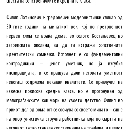
свеста на сопственичките и средните класи.
Филип Латинович е средовечен модернистички сликар од
30-тите години на минатиот век, кој по претрпениот
нервен слом се враќа дома, во селото Костањевец во
загрепската околина, за да ги истражи сопствените
идентитетски сомнежи. Исполнет е со фундаментални
контрадикции – ценет уметник, но ја изгубил
инспирацијата, и се прашува дали неговата уметност
некогаш содржела некакви квалитети. Се приклучил на
извесна повисока средна класа, но е прогонуван од
малограѓанските кошмари на своето детство. Филип во
првиот дел од романот се соочува со своето минато – син е
на опортунистичка стручна работничка која по смртта на
неговиот татко станала сопственичка на трафика, и целиот