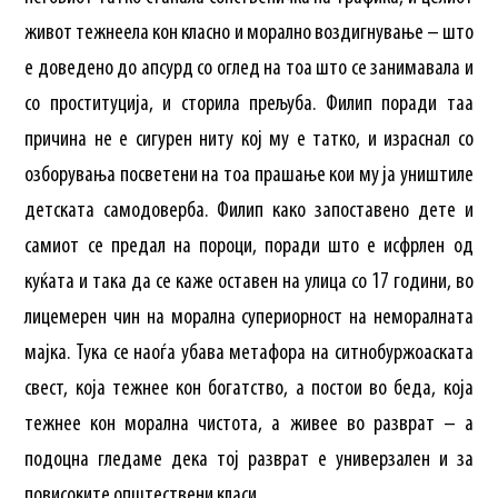
живот тежнеела кон класно и морално воздигнување – што
е доведено до апсурд со оглед на тоа што се занимавала и
со проституција, и сторила прељуба. Филип поради таа
причина не е сигурен ниту кој му е татко, и израснал со
озборувања посветени на тоа прашање кои му ја уништиле
детската самодоверба. Филип како запоставено дете и
самиот се предал на пороци, поради што е исфрлен од
куќата и така да се каже оставен на улица со 17 години, во
лицемерен чин на морална супериорност на неморалната
мајка. Тука се наоѓа убава метафора на ситнобуржоаската
свест, која тежнее кон богатство, а постои во беда, која
тежнее кон морална чистота, а живее во разврат – а
подоцна гледаме дека тој разврат е универзален и за
повисоките општествени класи.