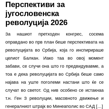
Перспективи за
југословенска
револуција 2026
За нашиот претходен конгрес, сосема
оправдано во прв план беше перспективата на
револуцијата во Србија, која го инспирираше
целиот Балкан. Иако таа во овој момент
забави, се случи она што го предвидувавме, а
тоа е дека револуцијата во Србија беше само
најава на уште поголеми настани што ќе се
случат во светот. Од нив особено се истакнаа
т.н. Ген З револуции, масовното движење и
генералниот штрајк во Минеаполис во САД […]