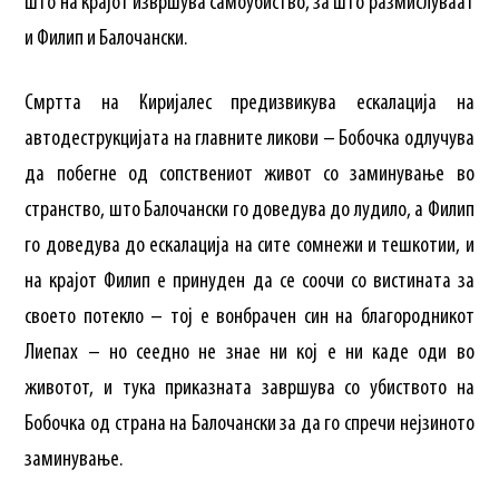
што на крајот извршува самоубиство, за што размислуваат
и Филип и Балочански.
Смртта на Киријалес предизвикува ескалација на
автодеструкцијата на главните ликови – Бобочка одлучува
да побегне од сопствениот живот со заминување во
странство, што Балочански го доведува до лудило, а Филип
го доведува до ескалација на сите сомнежи и тешкотии, и
на крајот Филип е принуден да се соочи со вистината за
своето потекло – тој е вонбрачен син на благородникот
Лиепах – но сеедно не знае ни кој е ни каде оди во
животот, и тука приказната завршува со убиството на
Бобочка од страна на Балочански за да го спречи нејзиното
заминување.