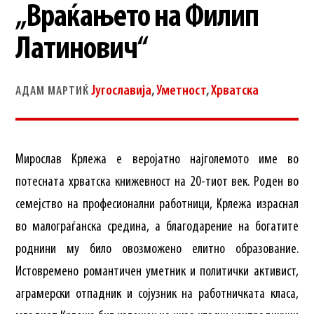
„Враќањето на Филип
Латинович“
Југославија
,
Уметност
,
Хрватска
АДАМ МАРТИЌ
Мирослав Крлежа е веројатно најголемото име во
потесната хрватска книжевност на 20-тиот век. Роден во
семејство на професионални работници, Крлежа израснал
во малограѓанска средина, а благодарение на богатите
роднини му било овозможено елитно образование.
Истовремено романтичен уметник и политички активист,
аграмерски отпадник и сојузник на работничката класа,