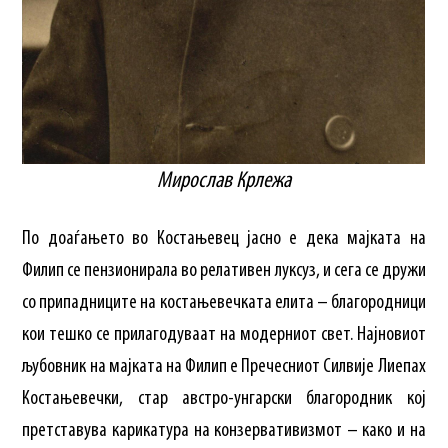
Мирослав Крлежа
По доаѓањето во Костањевец јасно е дека мајката на
Филип се пензионирала во релативен луксуз, и сега се дружи
со припадниците на костањевечката елита – благородници
кои тешко се прилагодуваат на модерниот свет. Најновиот
љубовник на мајката на Филип е Пречесниот Силвије Лиепах
Костањевечки, стар австро-унгарски благородник кој
претставува карикатура на конзервативизмот – како и на