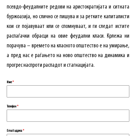
псевдо-феудалните редови на аристократијата и ситната
буржоазија, но слично се пишува и за ретките капиталисти
кои се појавуваат или се спомнуваат, и ги следат истите
распаѓачки обрасци на овие феудални класи. Крлежа ни
порачува – времето на класното општество е на умирање,
а пред нас е раѓањето на ново општество на динамика и
прогрес наспроти распадот и стагнацијата.
Име
*
Телефон
*
Еmail адреса
*