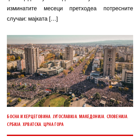
изминатите месеци претходеа потресните
случаи: мајката […]
,
,
,
,
БОСНА И ХЕРЦЕГОВИНА
ЈУГОСЛАВИЈА
МАКЕДОНИЈА
СЛОВЕНИЈА
,
,
СРБИЈА
ХРВАТСКА
ЦРНА ГОРА