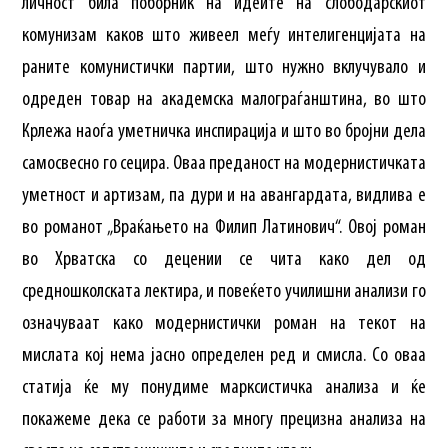
личност била поборник на идеите на слободарскиот
комунизам каков што живеел меѓу интелигенцијата на
раните комунистички партии, што нужно вклучувало и
одреден товар на академска малограѓанштина, во што
Крлежа наоѓа уметничка инспирација и што во бројни дела
самосвесно го сецира. Оваа преданост на модернистичката
уметност и артизам, па дури и на авангардата, видлива е
во романот „Враќањето на Филип Латинович“. Овој роман
во Хрватска со децении се чита како дел од
средношколската лектира, и повеќето училишни анализи го
означуваат како модернистички роман на текот на
мислата кој нема јасно определен ред и смисла. Со оваа
статија ќе му понудиме марксистичка анализа и ќе
покажеме дека се работи за многу прецизна анализа на