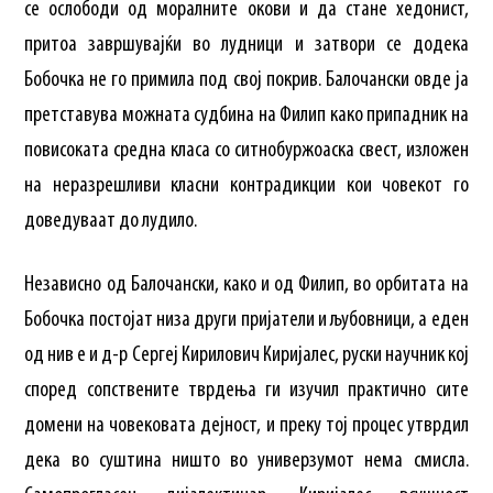
се ослободи од моралните окови и да стане хедонист,
притоа завршувајќи во лудници и затвори се додека
Бобочка не го примила под свој покрив. Балочански овде ја
претставува можната судбина на Филип како припадник на
повисоката средна класа со ситнобуржоаска свест, изложен
на неразрешливи класни контрадикции кои човекот го
доведуваат до лудило.
Независно од Балочански, како и од Филип, во орбитата на
Бобочка постојат низа други пријатели и љубовници, а еден
од нив е и д-р Сергеј Кирилович Киријалес, руски научник кој
според сопствените тврдења ги изучил практично сите
домени на човековата дејност, и преку тој процес утврдил
дека во суштина ништо во универзумот нема смисла.