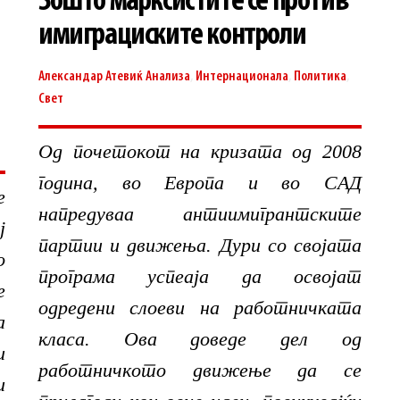
Зошто марксистите се против
имиграциските контроли
Александар Атевиќ
Анализа
,
Интернационала
,
Политика
,
Свет
Од почетокот на кризата од 2008
година, во Европа и во САД
е
напредуваа антиимигрантските
ј
партии и движења. Дури со својата
о
програма успеаја да освојат
е
одредени слоеви на работничката
а
класа. Ова доведе дел од
и
работничкото движење да се
и