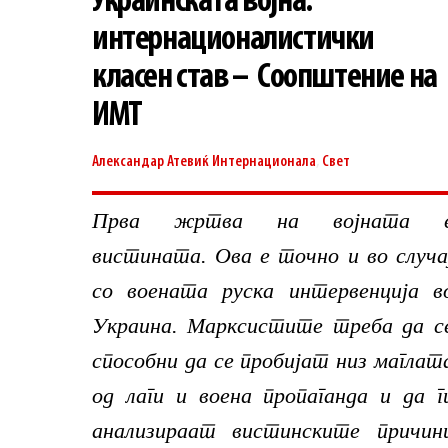
Украинската војна:
интернационалистички
класен став – Соопштение на
ИМТ
Александар Атевиќ
Интернационала
,
Свет
Прва жртва на војната 
вистината. Ова е точно и во случа
со воената руска интервенција в
Украина. Марксистите треба да с
способни да се пробијат низ маглат
од лаги и воена пропаганда и да г
анализираат вистинските причин