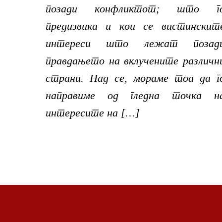
позади конфликтот; што г
предизвика и кои се вистинскит
интереси што лежат позад
правдањето на вклучените различн
страни. Над се, мораме тоа да г
направиме од гледна точка н
интересите на […]