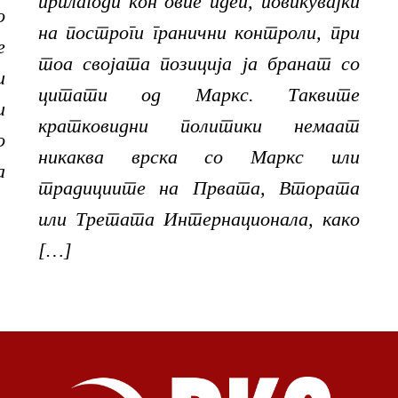
прилагоди кон овие идеи, повикувајќи
о
на построги гранични контроли, при
е
тоа својата позиција ја бранат со
и
цитати од Маркс. Таквите
и
кратковидни политики немаат
о
никаква врска со Маркс или
а
традициите на Првата, Втората
или Третата Интернационала, како
[…]