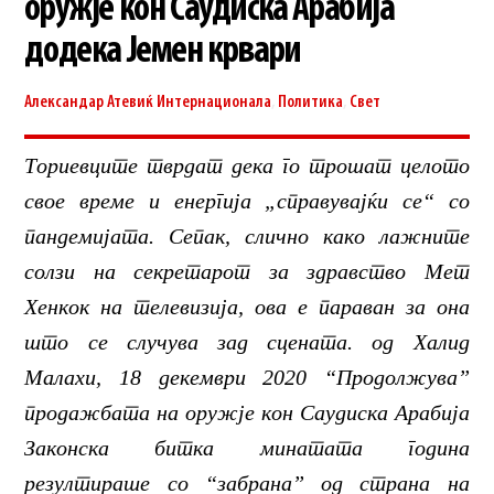
оружје кон Саудиска Арабија
додека Јемен крвари
Александар Атевиќ
Интернационала
,
Политика
,
Свет
Ториевците тврдат дека го трошат целото
свое време и енергија „справувајќи се“ со
пандемијата. Сепак, слично како лажните
солзи на секретарот за здравство Мет
Хенкок на телевизија, ова е параван за она
што се случува зад сцената. од Халид
Малахи, 18 декември 2020 “Продолжува”
продажбата на оружје кон Саудиска Арабија
Законска битка минатата година
резултираше со “забрана” од страна на