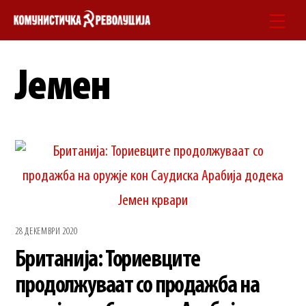
Skip
Men
to
content
Јемен
28 ДЕКЕМВРИ 2020
Британија: Ториевците
продолжуваат со продажба на