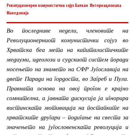
Револуционерен комунистички сојуз
Балкан
,
Интернационала
,
Македонија
Во последниве недели, членовите на
Револуционерниот комунистички сојуз во
Хрватска беа мета на капиталистичките
медиуми, идеолози и судскиот систем поради
носењето на знамето на СФР Југославија на
двете Паради на гордоста, во Загреб и Пула.
Правната основа на овој прогон е крајно
сомнителна, а јавната дискусија ја игнорира
вистинската мотивација на постапките на
хрватските другари – подигање на свеста за
значењето на југословенската револуција и