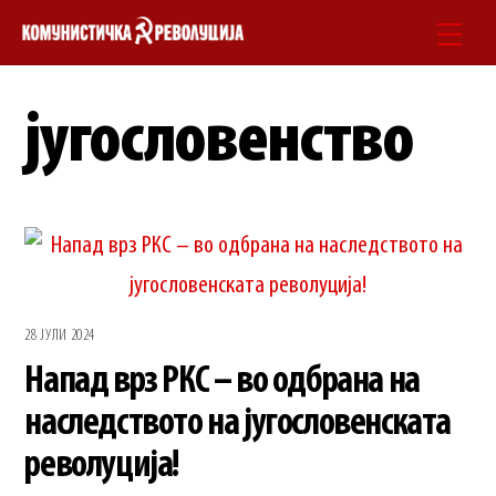
Skip
Men
to
content
југословенство
28 ЈУЛИ 2024
Напад врз РКС – во одбрана на
наследството на југословенската
револуција!