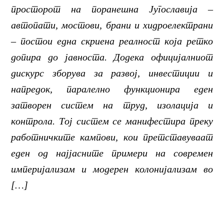
просторот на поранешна Југославија –
автопати, мостови, брани и хидроелектрани
– постои една скриена реалност која ретко
допира до јавноста. Додека официјалниот
дискурс зборува за развој, инвестиции и
напредок, паралелно функционира еден
затворен систем на труд, изолација и
контрола. Тој систем се манифестира преку
работничките кампови, кои претставуваат
еден од најјасните примери на современ
империјализам и модерен колонијализам во
[…]