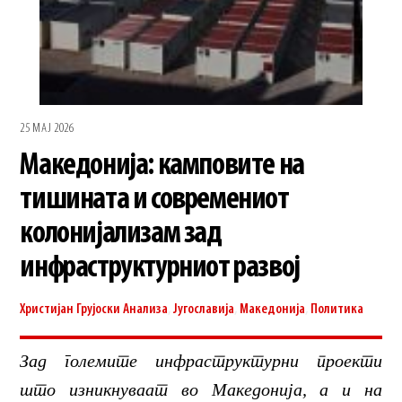
25 МАЈ 2026
Македонија: камповите на
тишината и современиот
колонијализам зад
инфраструктурниот развој
Христијан Грујоски
Анализа
,
Југославија
,
Македонија
,
Политика
Зад големите инфраструктурни проекти
што изникнуваат во Македонија, а и на