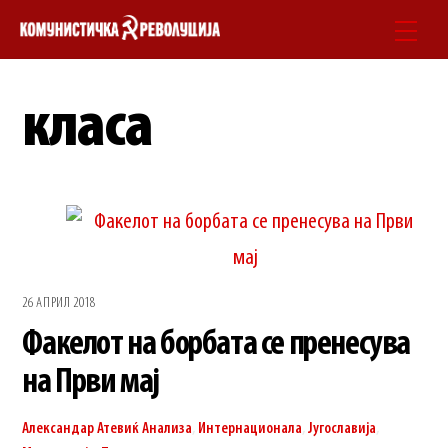
Skip
Men
to
content
класа
26 АПРИЛ 2018
Факелот на борбата се пренесува
на Први мај
Александар Атевиќ
Анализа
,
Интернационала
,
Југославија
,