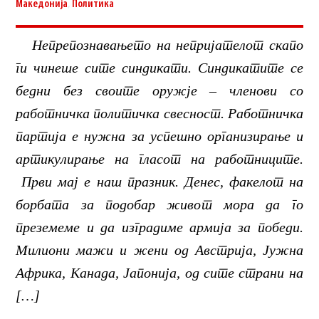
Македонија
,
Политика
Непрепознавањето на непријателот скапо
ги чинеше сите синдикати. Синдикатите се
бедни без своите оружје – членови со
работничка политичка свесност. Работничка
партија е нужна за успешно организирање и
артикулирање на гласот на работниците.
Први мај е наш празник. Денес, факелот на
борбата за подобар живот мора да го
преземеме и да изградиме армија за победи.
Милиони мажи и жени од Австрија, Јужна
Африка, Канада, Јапонија, од сите страни на
[…]