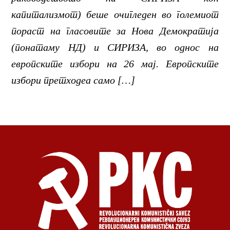
капитализмот) беше очигледен во големиот
пораст на гласовите за Нова Демократија
(понатаму НД) и СИРИЗА, во однос на
европските избори на 26 мај. Европските
избори претходеа само […]