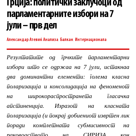
Грција: политички заклучоци од
парламентарните избори на 7
јули – прв дел
Александар Атевиќ
Анализа
,
Балкан
,
Интернационала
Резултатите од грчките парламентарни
избори што се одржаа на 7 јули, истакнаа
два доминантни елементи: голема класна
поларизација и консолидација на феноменот
на широкораспространета гласачка
апстиненција. Изразот на класната
поларизација (и покрај добиениот извртен лик
поради комплетната субмисивност на
раководството на СИРИЗА кон