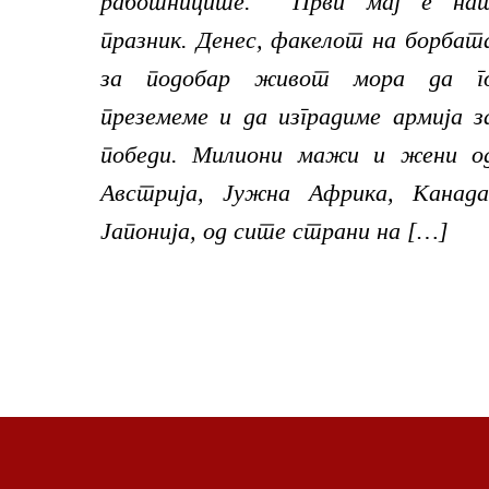
работниците. Први мај е на
празник. Денес, факелот на борбат
за подобар живот мора да г
преземеме и да изградиме армија з
победи. Милиони мажи и жени о
Австрија, Јужна Африка, Канада
Јапонија, од сите страни на […]