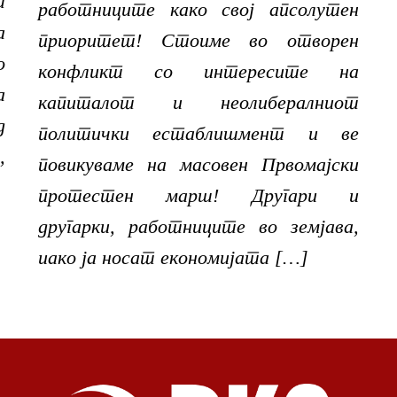
ш
работниците како свој апсолутен
а
приоритет! Стоиме во отворен
о
конфликт со интересите на
а
капиталот и неолибералниот
д
политички естаблишмент и ве
,
повикуваме на масовен Првомајски
протестен марш! Другари и
другарки, работниците во земјава,
иако ја носат економијата […]