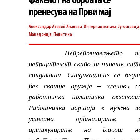
Факелот на борбата се
пренесува на Први мај
Александар Атевиќ
Анализа
,
Интернационала
,
Југославија
Македонија
,
Политика
Непрепознавањето н
непријателот скапо ги чинеше сит
синдикати. Синдикатите се бедн
без своите оружје – членови с
работничка политичка свесност
Работничка партија е нужна з
успешно организирање 
артикулирање на гласот н