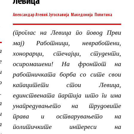
Левица
Александар Атевиќ
Југославија
,
Македонија
,
Политика
,
(проглас на Левица по повод Први
мај) Работници, невработени,
а
хонорарци, стечајци, студенти,
е
осиромашени! На фронтот на
и
работничката борба со сите свои
о
капацитети стои Левица,
.
единствената партија што ги има
а
унапредувањето на трудовите
и
права и остварувањето на
а
политичките интереси на