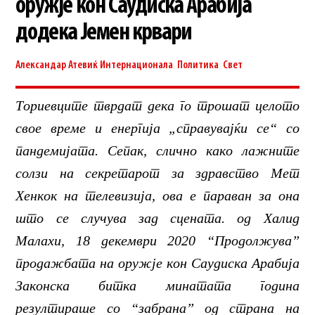
оружје кон Саудиска Арабија
додека Јемен крвари
Александар Атевиќ
Интернационала
,
Политика
,
Свет
Ториевците тврдат дека го трошат целото
свое време и енергија „справувајќи се“ со
пандемијата. Сепак, слично како лажните
солзи на секретарот за здравство Мет
Хенкок на телевизија, ова е параван за она
што се случува зад сцената. од Халид
Малахи, 18 декември 2020 “Продолжува”
продажбата на оружје кон Саудиска Арабија
Законска битка минатата година
резултираше со “забрана” од страна на