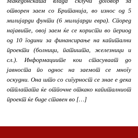
Македонската влада склучи договор за
отворен заем со Британија, во износ од 5
милијарди фунти (6 милијарди евра). Според
најавите, овој заем ќе се користи во период
од 10 години за финансирање на капитални
проекти (болници, патишта, железници и
сл.). Информациите кои стасуваат до
јавноста по однос на заемот се многу
оскудни. Она што со сигурност се знае е дека
отплатата ќе отпочне откако капиталниот
проект ќе биде ставен во […]