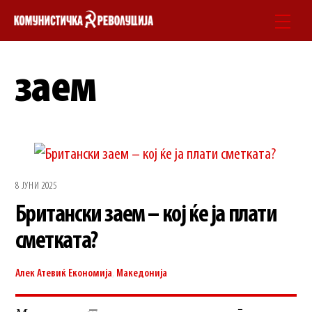
Skip
Men
to
content
заем
8 ЈУНИ 2025
Британски заем – кој ќе ја плати
сметката?
Алек Атевиќ
Економија
,
Македонија