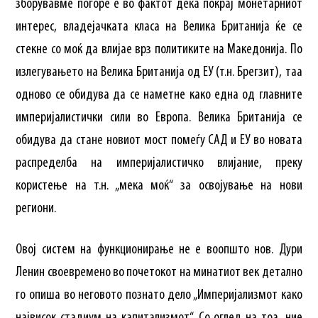
зборувавме погоре е во фактот дека покрај монетарниот
интерес, владејачката класа на Велика Британија ќе се
стекне со моќ да влијае врз политиките на Македонија. По
излегувањето на Велика Британија од ЕУ (т.н. Брегзит), таа
одново се обидува да се наметне како една од главните
империјалистички сили во Европа. Велика Британија се
обидува да стане новиот мост помеѓу САД и ЕУ во новата
распределба на империјалистичко влијание, преку
користење на т.н. „мека моќ“ за освојување на нови
региони.
Овој систем на функционирање не е воопшто нов. Дури
Ленин своевремено во почетокот на минатиот век детално
го опиша во неговото познато дело „Империјализмот како