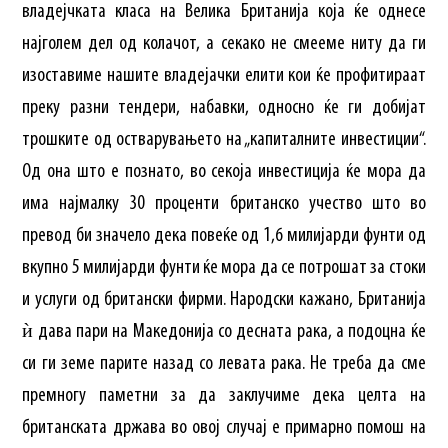
владејчката класа на Велика Британија која ќе однесе
најголем дел од колачот, а секако не смееме ниту да ги
изоставиме нашите владејачки елити кои ќе профитираат
преку разни тендери, набавки, односно ќе ги добијат
трошките од остварувањето на „капиталните инвестиции“.
Од она што е познато, во секоја инвестиција ќе мора да
има најмалку 30 проценти британско учество што во
превод би значело дека повеќе од 1,6 милијарди фунти од
вкупно 5 милијарди фунти ќе мора да се потрошат за стоки
и услуги од британски фирми. Народски кажано, Британија
ѝ дава пари на Македонија со десната рака, а подоцна ќе
си ги земе парите назад со левата рака. Не треба да сме
премногу паметни за да заклучиме дека целта на
британската држава во овој случај е примарно помош на