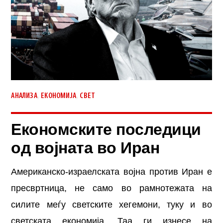
,
,
АНАЛИЗА
ЕКОНОМИЈА
СВЕТ
Економските последици
од војната во Иран
Американско-израелската војна против Иран е
пресвртница, не само во рамнотежата на
силите меѓу светските хегемони, туку и во
светската економија. Таа ги изнесе на