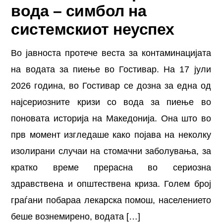
вода – симбол на
системскиот неуспех
Во јавноста протече веста за контаминацијата
на водата за пиење во Гостивар. На 17 јули
2026 година, во Гостивар се дозна за една од
најсериозните кризи со вода за пиење во
поновата историја на Македонија. Она што во
прв момент изгледаше како појава на неколку
изолирани случаи на стомачни заболувања, за
кратко време прерасна во сериозна
здравствена и општествена криза. Голем број
граѓани побараа лекарска помош, населението
беше вознемирено, водата […]