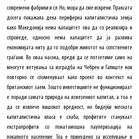
современи фабрики и сл. Но, мора да сме искрени. Праксата
досега покажала дека периферна капиталистичка земја
како Македонија нема капацитет ова да го реализира и
спроведе, односно нема капацитет да ја развива
економијата ниту да го подобри животот на сопствените
граѓани. Во оваа насока, вреди да се потсетиме само на
многуте ветувања за изградба на Чебрен и Галиште кои
повторно се споменуваат како проект во контекст на
британскиот заем. Зошто инвестициите не функционираат
е поради самата природа на извезениот капитал, а тоа е
да се извлече вишокот вредност, но бидејќи месната
капиталистичка класа е слаба, профитите стануваат
екстрапрофити со понатамошна пауперизација на
локалното население. Тоа е принудено за исселување и