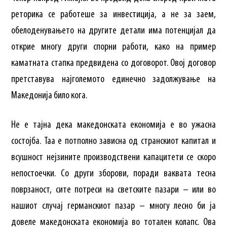
реторика се работеше за инвестиција, а не за заем,
обелоденувањето на другите детали има потенцијал да
открие многу други спорни работи, како на пример
каматната стапка предвидена со договорот. Овој договор
претставува најголемото единечно задолжување на
Македонија било кога.
Не е тајна дека македонската економија е во ужасна
состојба. Таа е потполно зависна од странскиот капитал и
всушност нејзините производствени капацитети се скоро
непостоечки. Со други зборови, поради ваквата тесна
поврзаност, сите потреси на светските пазари – или во
нашиот случај германскиот пазар – многу лесно би ја
довеле македонската економија во тотален колапс. Ова