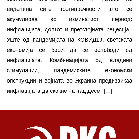
виделина сите противречности што се
акумулираа во изминатиот период:
инфлацијата, долгот и претстојната рецесија.
Уште од пандемијата на КОВИД19, светската
економија се бори да се ослободи од
инфлацијата. Комбинацијата од владини
стимулации, пандемиските економски
опструкции и војната во Украина предизвикаа
инфлацијата да скокне на над десет […]