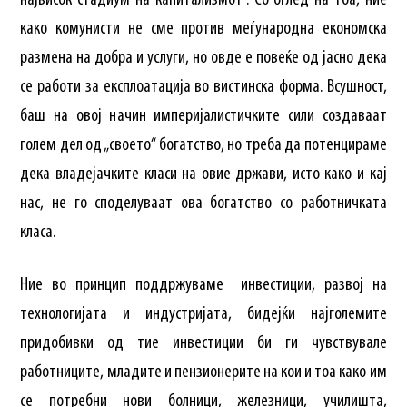
највисок стадиум на капитализмот“. Со оглед на тоа, ние
како комунисти не сме против меѓународна економска
размена на добра и услуги, но овде е повеќе од јасно дека
се работи за експлоатација во вистинска форма. Всушност,
баш на овој начин империјалистичките сили создаваат
голем дел од „своето“ богатство, но треба да потенцираме
дека владејачките класи на овие држави, исто како и кај
нас, не го споделуваат ова богатство со работничката
класа.
Ние во принцип поддржуваме инвестиции, развој на
технологијата и индустријата, бидејќи најголемите
придобивки од тие инвестиции би ги чувствувале
работниците, младите и пензионерите на кои и тоа како им
се потребни нови болници, железници, училишта,