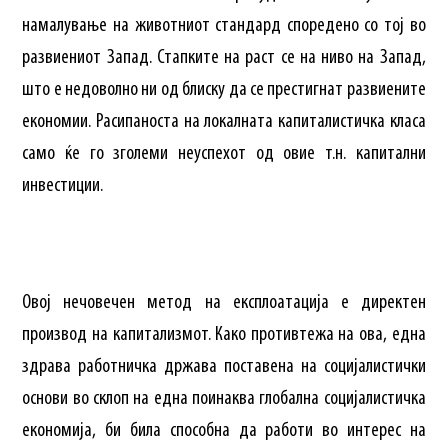
намалување на животниот стандард споредено со тој во
развиениот Запад. Стапките на раст се на ниво на Запад,
што е недоволно ни од блиску да се престигнат развиените
економии. Расипаноста на локалната капиталистичка класа
само ќе го зголеми неуспехот од овие т.н. капитални
инвестиции.
Овој нечовечен метод на експлоатација е директен
производ на капитализмот. Како противтежа на ова, една
здрава работничка држава поставена на социјалистички
основи во склоп на една поинаква глобална социјалистичка
економија, би била способна да работи во интерес на