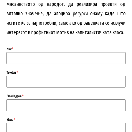
мнозинството од народот, да реализира проекти од
витално значење, да алоцира ресурси онаму каде што
истите ќе се најпотребни, само ако од равенката се исклучи
интересот и профитниот мотив на капиталистичката класа.
Име
*
Телефон
*
Еmail адреса
*
Место
*