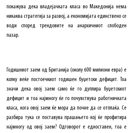
покажува дека владејачката класа во Македонија нема
никаква стратегија за развој, а економијата единствено се
води според трендовите на анархичниот слободен
пазар.
Годишниот заем од Британија (околу 600 милиони евра) е
колку веќе постоечкиот годишен буџетски дефицит. Тоа
значи дека овој заем само ќе го дуплира буџетскиот
дефицит и тоа најмногу ќе го почувствува работничката
класа, кога овој заем ќе мора да почне да се отплаќа. Се
разбира тука се поставува прашањето кој ќе профитира
најмногу од овој заем? Одговорот е едноставен, тоа е