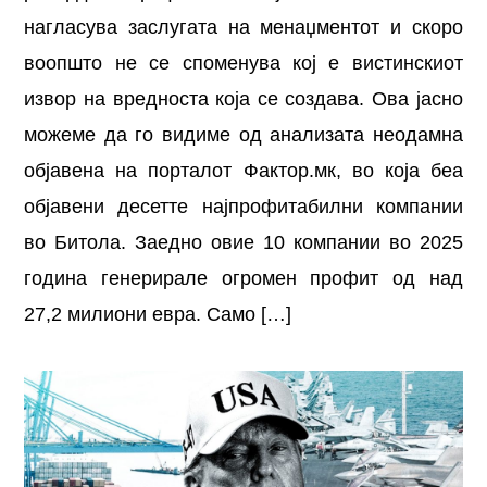
нагласува заслугата на менаџментот и скоро
воопшто не се споменува кој е вистинскиот
извор на вредноста која се создава. Ова јасно
можеме да го видиме од анализата неодамна
објавена на порталот Фактор.мк, во која беа
објавени десетте најпрофитабилни компании
во Битола. Заедно овие 10 компании во 2025
година генерирале огромен профит од над
27,2 милиони евра. Само […]