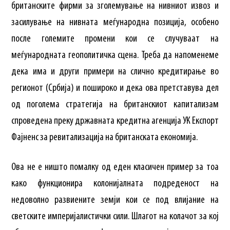
британските фирми за зголемување на нивниот извоз и
засилување на нивната меѓународна позиција, особено
после големите промени кои се случуваат на
меѓународната геополитичка сцена. Треба да напоменеме
дека има и други примери на слично кредитирање во
регионот (Србија) и пошироко и дека ова претставува дел
од поголема стратегија на британскиот капитализам
спроведена преку државната кредитна агенција УК Експорт
Фајненс за ревитализација на британската економија.
Ова не е ништо помалку од еден класичен пример за тоа
како функционира колонијалната подреденост на
недоволно развиените земји кои се под влијание на
светските империјалистички сили. Шлагот на колачот за кој