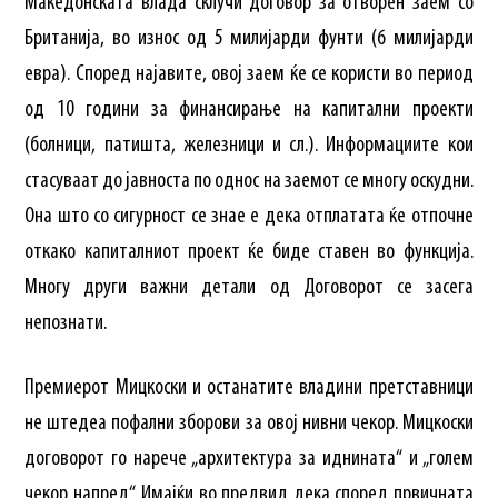
Македонската влада склучи договор за отворен заем со
Британија, во износ од 5 милијарди фунти (6 милијарди
евра). Според најавите, овој заем ќе се користи во период
од 10 години за финансирање на капитални проекти
(болници, патишта, железници и сл.). Информациите кои
стасуваат до јавноста по однос на заемот се многу оскудни.
Она што со сигурност се знае е дека отплатата ќе отпочне
откако капиталниот проект ќе биде ставен во функција.
Многу други важни детали од Договорот се засега
непознати.
Премиерот Мицкоски и останатите владини претставници
не штедеа пофални зборови за овој нивни чекор. Мицкоски
договорот го нарече „архитектура за иднината“ и „голем
чекор напред“. Имајќи во предвид дека според првичната