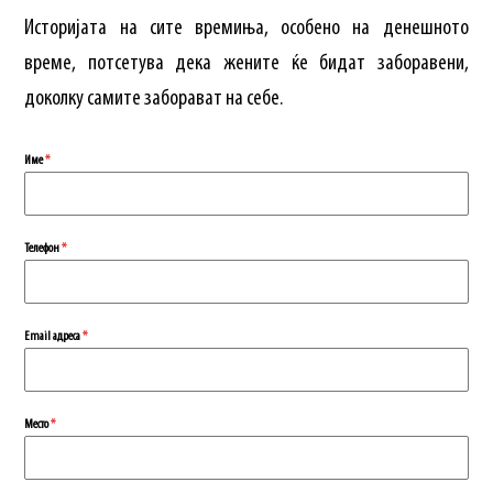
Историјата на сите времиња, особено на денешното
време, потсетува дека жените ќе бидат заборавени,
доколку самите заборават на себе.
Име
*
Телефон
*
Еmail адреса
*
Место
*