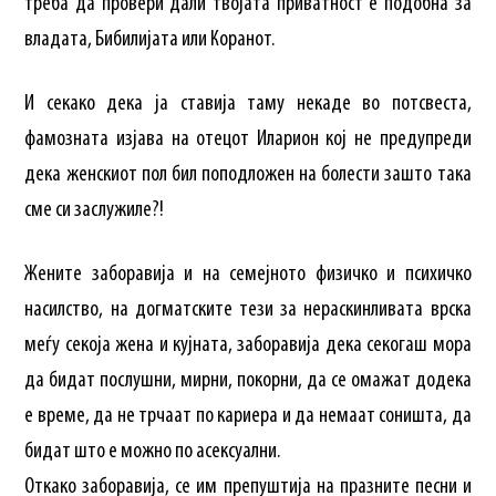
треба да провери дали твојата приватност е подобна за
владата, Бибилијата или Коранот.
И секако дека ја ставија таму некаде во потсвеста,
фамозната изјава на отецот Иларион кој не предупреди
дека женскиот пол бил поподложен на болести зашто така
сме си заслужиле?!
Жените заборавија и на семејното физичко и психичко
насилство, на догматските тези за нераскинливата врска
меѓу секоја жена и кујната, заборавија дека секогаш мора
да бидат послушни, мирни, покорни, да се омажат додека
е време, да не трчаат по кариера и да немаат соништа, да
бидат што е можно по асексуални.
Откако заборавија, се им препуштија на празните песни и