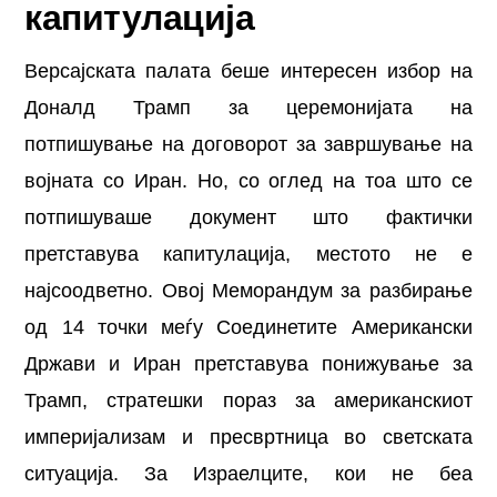
капитулација
Версајската палата беше интересен избор на
Доналд Трамп за церемонијата на
потпишување на договорот за завршување на
војната со Иран. Но, со оглед на тоа што се
потпишуваше документ што фактички
претставува капитулација, местото не е
најсоодветно. Овој Меморандум за разбирање
од 14 точки меѓу Соединетите Американски
Држави и Иран претставува понижување за
Трамп, стратешки пораз за американскиот
империјализам и пресвртница во светската
ситуација. За Израелците, кои не беа