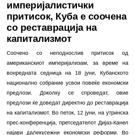
империјалистички
притисок, Куба е соочена
со реставрација на
капитализмот
Соочено со неподнослив притисок од
американскиот империјализам, за време на
вонредната седница на 18 јуни, Кубанското
национално собрание усвои повеќе економски
предлози. Доколку се спроведат, овие
предлози ќе доведат директно до реставрација
на капитализмот. Во петок, 12 јуни, на утринска
прес-конференција, претседателот Дијаз-Канел
најави далекусежни економски реформи. Во