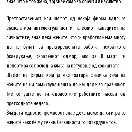
знае што е тоа жена, тој знае само за објекти и насилство.
Претпоставениот или шефот од некоја фирма каде се
експолатира интелектуалниот и телесниот капацитет на
личностите, знае дека жените што ги вработил нема многу
да се бунат за прекувремената работа, пократкото
боледување, скратениот одмор, ако за 8 март ги
депортира со последна класа на патување од соништата.
Шефот на фирма која ја експлоатира физичка сила на
жените не ни помислува нешто да им даде за празникот.
Тие се уште не ги одработиле работните часови од
претходната недела.
Владата односно премиерот знае дека може да си игра со
жените како ќе му текне. Сегашноста го потврдува тоа.