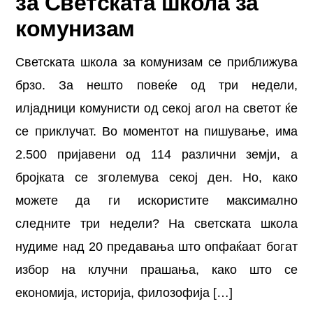
за Светската школа за
комунизам
Светската школа за комунизам се приближува
брзо. За нешто повеќе од три недели,
илјадници комунисти од секој агол на светот ќе
се приклучат. Во моментот на пишување, има
2.500 пријавени од 114 различни земји, а
бројката се зголемува секој ден. Но, како
можете да ги искористите максимално
следните три недели? На светската школа
нудиме над 20 предавања што опфаќаат богат
избор на клучни прашања, како што се
економија, историја, филозофија […]