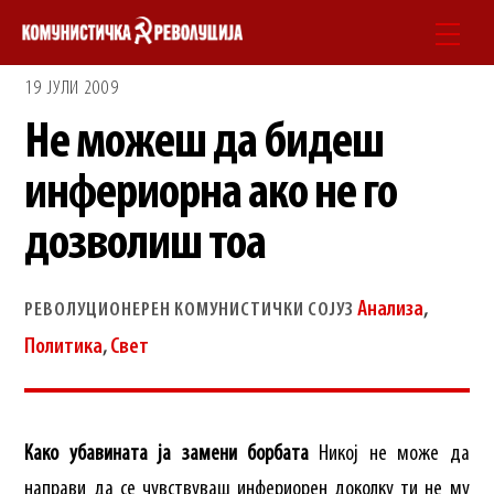
Skip
Men
to
19 ЈУЛИ 2009
content
Не можеш да бидеш
инфериорна ако не го
дозволиш тоа
Анализа
,
РЕВОЛУЦИОНЕРЕН КОМУНИСТИЧКИ СОЈУЗ
Политика
,
Свет
Како убавината ја замени борбата
Никој не може да
направи да се чувствуваш инфериорен доколку ти не му