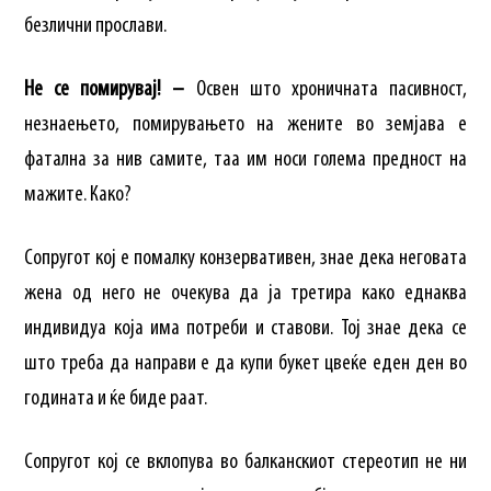
безлични прослави.
Не се помирувај! –
Освен што хроничната пасивност,
незнаењето, помирувањето на жените во земјава е
фатална за нив самите, таа им носи голема предност на
мажите. Како?
Сопругот кој е помалку конзервативен, знае дека неговата
жена од него не очекува да ја третира како еднаква
индивидуа која има потреби и ставови. Тој знае дека се
што треба да направи е да купи букет цвеќе еден ден во
годината и ќе биде раат.
Сопругот кој се вклопува во балканскиот стереотип не ни