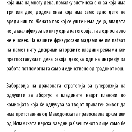
која има најмногу деца, помалку вистинска е онаа која има
три или две, додека онаа која има само едно дете не
вреди ништо. Жената пак кој се уште нема деца, владата
не ја квалификува во ниту една категорија, таа едноставно
не е човек. На нашите фризуросани мадами не им паѓаат
на памет ниту дискриминаторските владини реклами кои
претпоставуваат дека секоја девојка оди на интревју за
работа потпомогната само и единствено од градниот кош.
Заборавија на државната стратегија за супервизија на
одлуките за абортус и владините нацрт планови во
комисијата која ќе одлучува за твојот приватен живот да
има претставник од Македонската православна црква или
од Исламската верска заедница.Свештеното лице само ќе