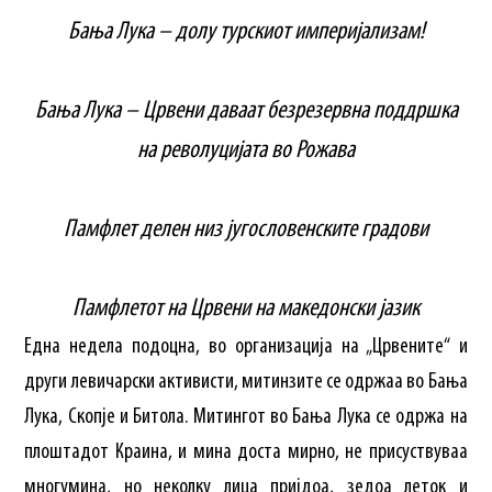
Бања Лука – долу турскиот империјализам!
Бања Лука – Црвени даваат безрезервна поддршка
на револуцијата во Рожава
Памфлет делен низ југословенските градови
Памфлетот на Црвени на македонски јазик
Една недела подоцна, во организација на „Црвените“ и
други левичарски активисти, митинзите се одржаа во Бања
Лука, Скопје и Битола. Митингот во Бања Лука се одржа на
плоштадот Краина, и мина доста мирно, не присуствуваа
многумина, но неколку лица пријдоа, зедоа леток и