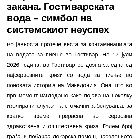
закана. Гостиварската
вода – симбол на
системскиот неуспех
Во јавноста протече веста за контаминацијата
на водата за пиење во Гостивар. На 17 јули
2026 година, во Гостивар се дозна за една од
најсериозните кризи со вода за пиење во
поновата историја на Македонија. Она што во
прв момент изгледаше како појава на неколку
изолирани случаи на стомачни заболувања, за
кратко време прерасна во сериозна
здравствена и општествена криза. Голем број
граѓани побараа лекарска помош, населението