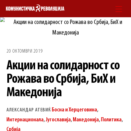
Skip
Men
to
content
20 ОКТОМВРИ 2019
Акции на солидарност со
Рожава во Србија, БиХ и
Македонија
Босна и Херцеговина
,
АЛЕКСАНДАР АТЕВИЌ
Интернационала
,
Југославија
,
Македонија
,
Политика
,
Србија