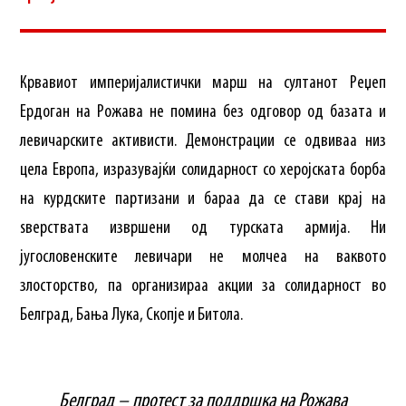
Крвавиот империјалистички марш на султанот Реџеп
Ердоган на Рожава не помина без одговор од базата и
левичарските активисти. Демонстрации се одвиваа низ
цела Европа, изразувајќи солидарност со херојската борба
на курдските партизани и бараа да се стави крај на
ѕверствата извршени од турската армија. Ни
југословенските левичари не молчеа на ваквото
злосторство, па организираа акции за солидарност во
Белград, Бања Лука, Скопје и Битола.
Белград – протест за поддршка на Рожава