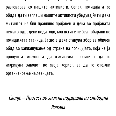
разговараа со нашите активисти. Сепак, полицијата се
обиде да ги заплаши нашите активисти убедувајќи ги дека
митингот не бил правилно пријавен и дека во пријавата
немало одредени податоци, кои истите не беа побарани во
полициската станица. Јасно е дека станува збор за обичен
обид за заплашување од страна на полицијата, која не ја
пропушта можноста да измислува прописи и да го
искривува законот во своја корист, за да го отежни
организирање на левицата.
Скопје – Протест во знак на поддршка на слободна
Рожава