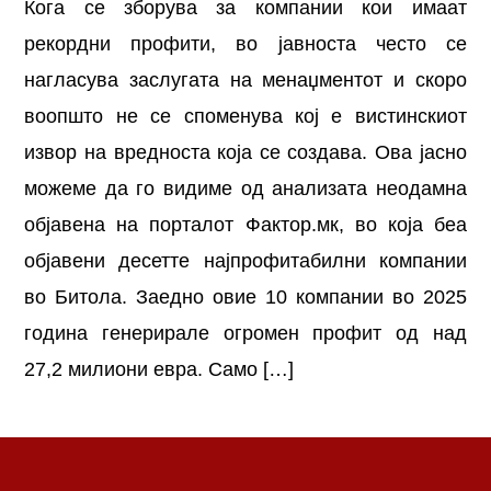
Кога се зборува за компании кои имаат
рекордни профити, во јавноста често се
нагласува заслугата на менаџментот и скоро
воопшто не се споменува кој е вистинскиот
извор на вредноста која се создава. Ова јасно
можеме да го видиме од анализата неодамна
објавена на порталот Фактор.мк, во која беа
објавени десетте најпрофитабилни компании
во Битола. Заедно овие 10 компании во 2025
година генерирале огромен профит од над
27,2 милиони евра. Само […]