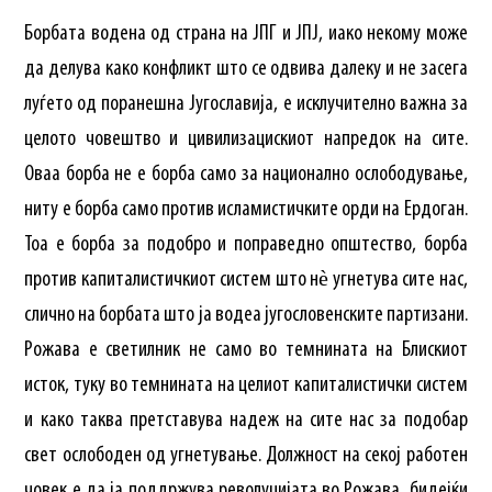
Борбата водена од страна на ЈПГ и ЈПЈ, иако некому може
да делува како конфликт што се одвива далеку и не засега
луѓето од поранешна Југославија, е исклучително важна за
целото човештво и цивилизацискиот напредок на сите.
Оваа борба не е борба само за национално ослободување,
ниту е борба само против исламистичките орди на Ердоган.
Тоа е борба за подобро и поправедно општество, борба
против капиталистичкиот систем што нѐ угнетува сите нас,
слично на борбата што ја водеа југословенските партизани.
Рожава е светилник не само во темнината на Блискиот
исток, туку во темнината на целиот капиталистички систем
и како таква претставува надеж на сите нас за подобар
свет ослободен од угнетување. Должност на секој работен
човек е да ја поддржува револуцијата во Рожава, бидејќи