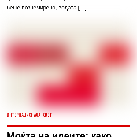
беше вознемирено, водата […]
,
ИНТЕРНАЦИОНАЛА
СВЕТ
Моќта на идеите: како