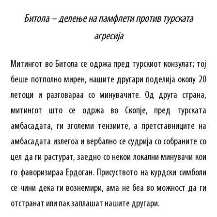
Битола – делење на памфлети против турската
агресија
Митингот во Битола се одржа пред турскиот конзулат; тој
беше потполно мирен, нашите другари поделија околу 20
летоци и разговараа со минувачите. Од друга страна,
митингот што се одржа во Скопје, пред турската
амбасадата, ги зголеми тензиите, а претставниците на
амбасадата излегоа и вербално се судрија со собраните со
цел да ги растурат, заедно со некои локални минувачи кои
го фаворизираа Ердоган. Присуството на курдски симболи
се чини дека ги вознемири, ама не беа во можност да ги
отстранат или пак заплашат нашите другари.