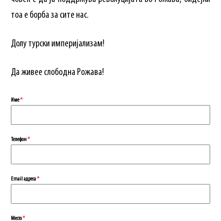
тоа е борба за сите нас.
Долу турски империјализам!
Да живее слободна Рожава!
Име
*
Телефон
*
Еmail адреса
*
Место
*