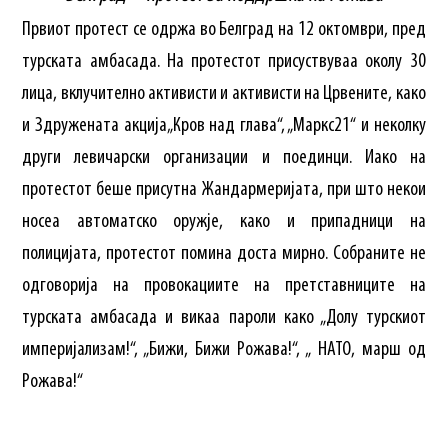
Првиот протест се одржа во Белград на 12 октомври, пред
турската амбасада. На протестот присуствуваа околу 30
лица, вклучително активисти и активисти на Црвените, како
и Здружената акција„Кров над глава“, „Маркс21“ и неколку
други левичарски организации и поединци. Иако на
протестот беше присутна Жандармеријата, при што некои
носеа автоматско оружје, како и припадници на
полицијата, протестот помина доста мирно. Собраните не
одговорија на провокациите на претставниците на
турската амбасада и викаа пароли како „Долу турскиот
империјализам!“, „Бижи, Бижи Рожава!“, „ НАТО, марш од
Рожава!“