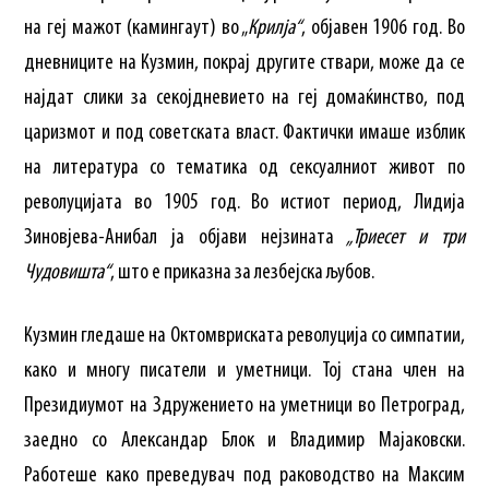
на геј мажот (камингаут) во „
Крилја“
, објавен 1906 год. Во
дневниците на Кузмин, покрај другите ствари, може да се
најдат слики за секојдневието на геј домаќинство, под
царизмот и под советската власт. Фактички имаше изблик
на литература со тематика од сексуалниот живот по
револуцијата во 1905 год. Во истиот период, Лидија
Зиновјева-Анибал ја објави нејзината
„Триесет и три
Чудовишта“
, што е приказна за лезбејска љубов.
Кузмин гледаше на Октомвриската револуција со симпатии,
како и многу писатели и уметници. Тој стана член на
Президиумот на Здружението на уметници во Петроград,
заедно со Александар Блок и Владимир Мајаковски.
Работеше како преведувач под раководство на Максим