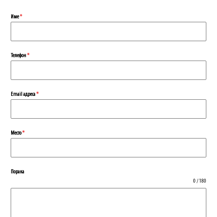
Име
*
Телефон
*
Еmail адреса
*
Место
*
Порака
0 / 180