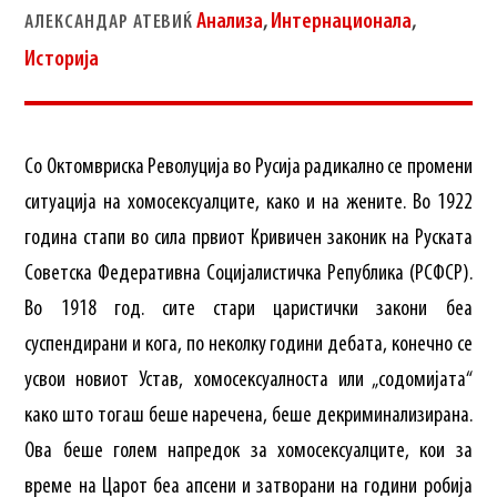
Анализа
,
Интернационала
,
АЛЕКСАНДАР АТЕВИЌ
Историја
Со Октомвриска Револуција во Русија радикално се промени
ситуација на хомосексуалците, како и на жените. Во 1922
година стапи во сила првиот Кривичен законик на Руската
Советска Федеративна Социјалистичка Република (РСФСР).
Во 1918 год. сите стари царистички закони беа
суспендирани и кога, по неколку години дебата, конечно се
усвои новиот Устав, хомосексуалноста или „содомијата“
како што тогаш беше наречена, беше декриминализирана.
Ова беше голем напредок за хомосексуалците, кои за
време на Царот беа апсени и затворани на години робија