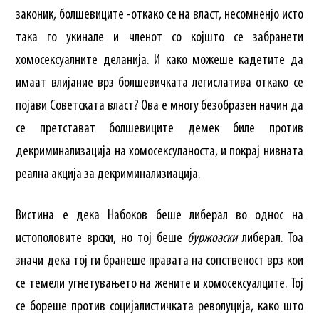
законик, болшевиците -откако се на власт, несомненјо исто
така го укинале и членот со којшто се забранети
хомосексуалните деланија. И како можеше кадетите да
имаат влијание врз болшевичката легислатива откако се
појави Советската власт? Ова е многу безобразен начин да
се претстават болшевиците демек биле против
декриминализација на хомосексуланоста, и покрај нивната
реална акција за декриминализиација.
Вистина е дека Набоков беше либерал во однос на
истополовите врски, но тој беше
буржоаски
либерал. Тоа
значи дека тој ги бранеше правата на сопственост врз кои
се темели угнетувањето на жените и хомосексуалците. Тој
се бореше против социјалистичката револуција, како што