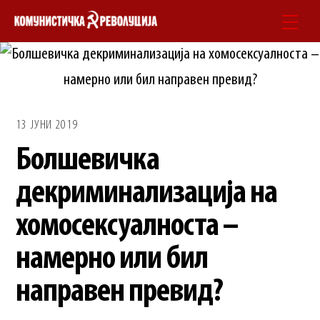
Skip
Men
to
content
13 ЈУНИ 2019
Болшевичка
декриминализација на
хомосексуалноста –
намерно или бил
направен превид?