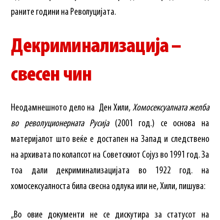
раните години на Револуцијата.
Декриминализација –
свесен чин
Неодамнешното дело на Ден Хили,
Хомосексуалната желба
во револуционерната Русија
(2001 год.) се основа на
материјалот што веќе е достапен на Запад и следствено
на архивата по колапсот на Советскиот Сојуз во 1991 год. За
тоа дали декриминализацијата во 1922 год. на
хомосексуалноста била свесна одлука или не, Хили, пишува:
„Во овие документи не се дискутира за статусот на