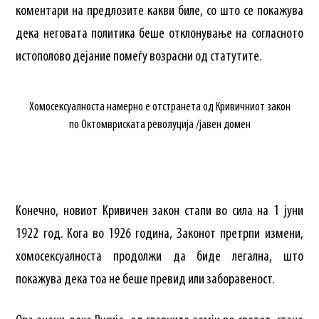
коментари на предлозите какви биле, со што се покажува
дека неговата политика беше отклонување на согласното
истополово дејание помеѓу возрасни од статутите.
Хомосексуалноста намерно е отстранета од Кривичниот закон
по Октомвриската револуција /јавен домен
Конечно, новиот Кривичен закон стапи во сила на 1 јуни
1922 год. Кога во 1926 година, Законот претрпи измени,
хомосексуалноста продолжи да биде легална, што
покажува дека тоа не беше превид или заборавеност.