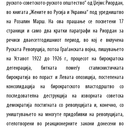
руското-советското-руското општество“ од Џејмс Риордан,
во книгата „Жените во Русија и Украина“ под уредништво
на Розалин Марш. На ова прашање се посветени 17
страници и само два кратки параграфи на Риордан за
речиси дваесетгодишниот период, во кој е вклучена
Руската Револуција, потоа Граѓанската војна, пишувањето
на Уставот 1922 до 1926 г., процесот на бирократска
дегенрација, битката помеѓу сталиснистичката
бирократија во пораст и Левата опозиција, постепената
консолидација на бирократското властодрштво со
последователна деструкција на изворната советска
демократија постигната со револуцијата и, конечно, со
уништувањето на многуте придобивки на револуцијата,
отелотворени во реакционерните закони донесени во