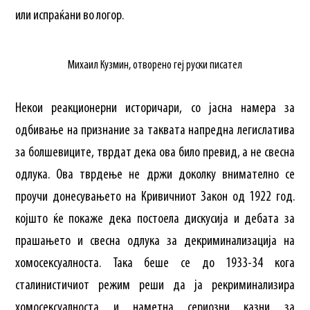
или испраќани во логор.
Михаил Кузмин, отворено геј руски писател
Некои реакционерни историчари, со јасна намера за
одбивање на признание за таквата напредна легислатива
за болшевиците, тврдат дека ова било превид, а не свесна
одлука. Ова тврдење не држи доколку внимателно се
проучи донесувањето на Кривичниот Закон од 1922 год.
којшто ќе покаже дека постоела дискусија и дебата за
прашањето и свесна одлука за декриминализација на
хомосексуалноста. Така беше се до 1933-34 кога
сталинистичиот режим реши да ја рекриминализира
хомосексуалноста и наметна сериозни казни за