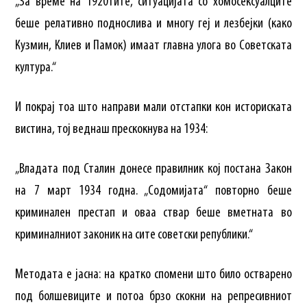
„За време на 1920тите, ситуацијата со хомосексуалците
беше релативно поднослива и многу геј и лезбејки (како
Кузмин, Клиев и Памок) имаат главна улога во Советската
култура.“
И покрај тоа што направи мали отстапки кон историската
вистина, тој веднаш прескокнува на 1934:
„Владата под Сталин донесе правилник кој постана Закон
на 7 март 1934 годна. „Содомијата“ повторно беше
криминален престап и оваа ствар беше вметната во
криминалниот законик на сите советски републики.“
Методата е јасна: на кратко спомени што било остварено
под болшевиците и потоа брзо скокни на репресивниот