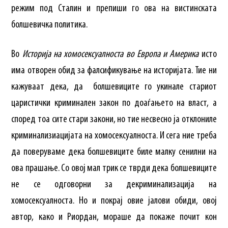
режим под Сталин и препиши го ова на вистинската
болшевичка политика.
Во
Историја на хомосексуалноста во Европа и Америка
исто
има отворен обид за фалсификување на историјата. Тие ни
кажуваат дека, да болшевиците го укинале стариот
царистички криминален закон по доаѓањето на власт, а
според тоа сите стари закони, но тие несвесно ја отклониле
криминализиацијата на хомосексуалноста. И сега ние треба
да поверуваме дека болшевиците биле малку сенилни на
ова прашање. Со овој мал трик се тврди дека болшевиците
не се одговорни за декриминализација на
хомосексуалноста. Но и покрај овие јалови обиди, овој
автор, како и Риордан, мораше да покаже почит кон