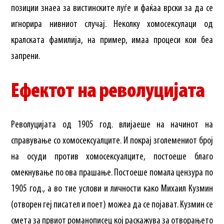
позиции знаеа за вистинските луѓе и фаќаа врски за да се
игнорира нивниот случај. Неколку хомосексулаци од
кралската фамилија, на пример, имаа процеси кои беа
запрени.
Ефектот на револуцијата
Револуцијата од 1905 год. влијаеше на начинот на
справување со хомосексуалците. И покрај зголемениот број
на осуди против хомосексуалците, постоеше благо
омекнување по ова прашање. Постоеше помала цензура по
1905 год., а во тие услови и личности како Михаил Кузмин
(отворен геј писател и поет) можеа да се појават. Кузмин се
смета за првиот романописец кој раскажува за отворањето