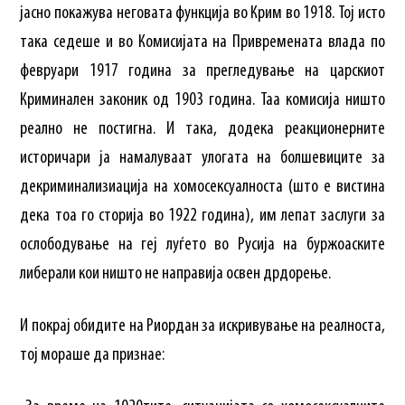
јасно покажува неговата функција во Крим во 1918. Тој исто
така седеше и во Комисијата на Привремената влада по
февруари 1917 година за прегледување на царскиот
Криминален законик од 1903 година. Таа комисија ништо
реално не постигна. И така, додека реакционерните
историчари ја намалуваат улогата на болшевиците за
декриминализиација на хомосексуалноста (што е вистина
дека тоа го сторија во 1922 година), им лепат заслуги за
ослободување на геј луѓето во Русија на буржоаските
либерали кои ништо не направија освен дрдорење.
И покрај обидите на Риордан за искривување на реалноста,
тој мораше да признае: