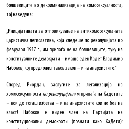
болшевиците во декриминализација на хомосексуалноста,
тој наведува:
„Иницијативата за отповикување на антихомосексуланата
царистичка легислатива, која следеше по револуцијата во
февруари 1917 г., им припаѓа не на болшевиците, туку на
конституалните демократи – имаше еден Кадет Владимир
Набоков, кој предложил таков закон – и на анархистите.“
Според Риордан, заслугите за легализација на
хомосексуалноста
по револуцијата
им припаѓа на Кадетите
– кои до тогаш избегаа – и на анархистите кои не беа на
власт! Набоков е виден член на Партијата на
конституционални демократи (познати како КаДети):