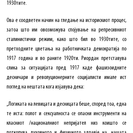
1930тите.
Ова е соодветен начин на гледање на историскиот процес,
затоа што им овозможува спојување на репресивниот
сталинистички режим, како што бил во 1930тите, со
претходните цветања на работничката демократија по
1917 година и во раните 1920ти. Риордан претставува
слика за ситуацијата пред 1917 каде фашизоидните
десничари и револуционерните социјалисти имале ист
поглед на нештата кога изјавува дека:
„Логиката на левицата и десницата беше, според тоа, една
те иста: полот и сексуалноста се опасни инструменти на
класниот /националниот непријател низ коишто се
поткопува духовното и физичкото здравје на „нашата