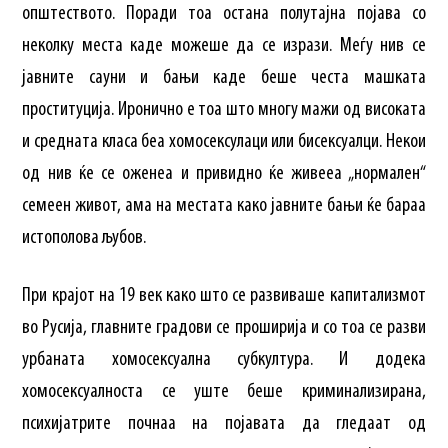
општеството. Поради тоа остана полутајна појава со
неколку места каде можеше да се изрази. Меѓу нив се
јавните сауни и бањи каде беше честа машката
проституција. Иронично е тоа што многу мажи од високата
и средната класа беа хомосексулаци или бисексуалци. Некои
од нив ќе се оженеа и привидно ќе живееа „нормален“
семеен живот, ама на местата како јавните бањи ќе бараа
истополова љубов.
При крајот на 19 век како што се развиваше капитализмот
во Русија, главните градови се проширија и со тоа се разви
урбаната хомосексуална субкултура. И додека
хомосексуалноста се уште беше криминализирана,
психијатрите почнаа на појавата да гледаат од