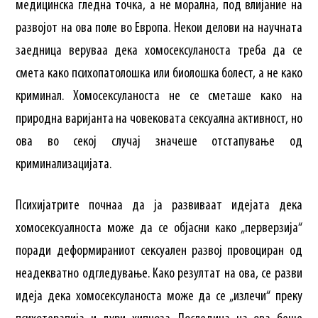
медицинска гледна точка, а не морална, под влијание на
развојот на ова поле во Европа. Некои делови на научната
заедница веруваа дека хомосексуланоста треба да се
смета како психопатолошка или биолошка болест, а не како
криминал. Хомосексуланоста не се сметаше како на
природна варијанта на човековата сексуална активност, но
ова во секој случај значеше отстапување од
криминализацијата.
Психијатрите почнаа да ја развиваат идејата дека
хомосексуалноста може да се објасни како „перверзија“
поради деформираниот сексуален развој провоциран од
неадекватно одгледување. Како резултат на ова, се разви
идеја дека хомосексуланоста може да се „излечи“ преку