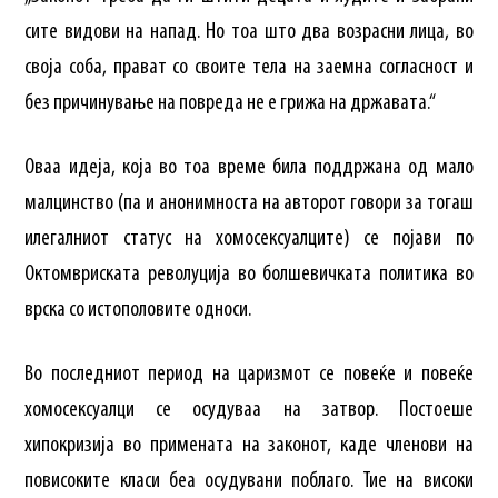
сите видови на напад. Но тоа што два возрасни лица, во
своја соба, прават со своите тела на заемна согласност и
без причинување на повреда не е грижа на државата.“
Оваа идеја, која во тоа време била поддржана од мало
малцинство (па и анонимноста на авторот говори за тогаш
илегалниот статус на хомосексуалците) се појави по
Октомвриската револуција во болшевичката политика во
врска со истополовите односи.
Во последниот период на царизмот се повеќе и повеќе
хомосексуалци се осудуваа на затвор. Постоеше
хипокризија во примената на законот, каде членови на
повисоките класи б
еа осудувани поблаго. Тие на високи