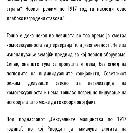
страна“. Новиот режим по 1917 год ги наследи овие
длабоко изградени ставови.“
Точно е дека некои во левицата во тоа време ја сметаа
хомосексуалноста за „перверзија“ или „изопаченост“. Не е за
изненадување земајќи предвид за кој период зборуваме.
Сепак, она што тука се пропушта е дека, без оглед на
погледите на индивидуалните социјалисти, Советскиот
режим делуваше свесно за легализација на
хомосексуалноста и нема толкаво погрешно пишување на
историјата што може да го собори овој факт.
Под поднасловот „Сексуалните малцинства по 1917
година“, во кој Риордан ја намалува улогата на