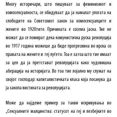
Многу историчари, што пишуваат за феминизмот и
хомосексуалноста, се обидуваат да ја намалат улогата на
слободите на Советскиот закон за хомосексуалците и
жените во 1920тите. Причината е сосема јасна. Тие не
можат да се помират дека комунистичка руска револуција
во 1917 година можеше да биде прогресивна во врска со
правата на жените и геј луѓето. Тоа е затоа што тие имаат
за цел да ја претстават револуцијата како чудовишна
аберација на историјата. Во тоа тие лојално му служат на
својот господар: капиталистичката класа која посакува да
ја закопа вистината за револуцијата.
Може да најдеме пример за такви искривувања во
„Сексуалните малцинства: статусот на геј и лезбејките во