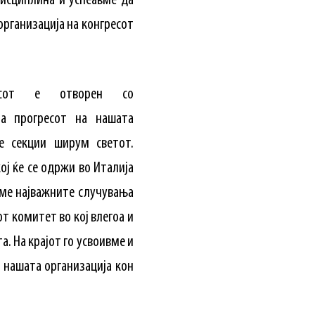
дисциплина и успеавме да
организација на конгресот
есот е отворен со
за прогресот на нашата
е секции ширум светот.
ој ќе се одржи во Италија
вме најважните случувања
т комитет во кој влегоа и
а. На крајот го усвоивме и
 нашата организација кон