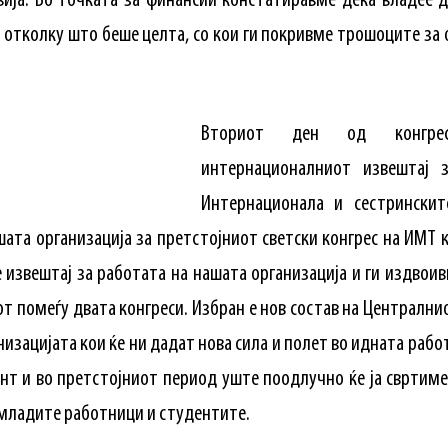
вија. Во точката за финансии констатиравме дека владее 
отколку што беше целта, со кои ги покривме трошоците за 
Вториот ден од конгр
интернационалниот извештај 
Интернационала и сестринскит
шата организација за претстојниот светски конгрес на ИМТ к
е извештај за работата на нашата организација и ги издвои
от помеѓу двата конгреси. Избран е нов состав на Централнио
зацијата кои ќе ни дадат нова сила и полет во идната работ
т и во претстојниот период уште поодлучно ќе ја свртиме
 младите работници и студентите.