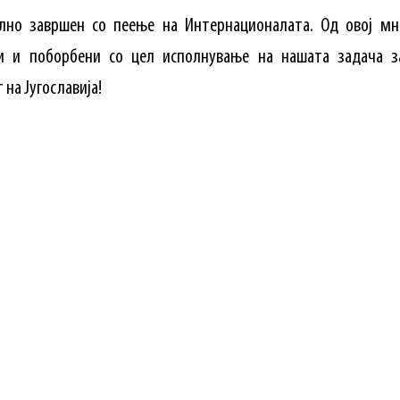
лно завршен со пеење на Интернационалата. Од овој мн
и и поборбени со цел исполнување на нашата задача з
на Југославија!