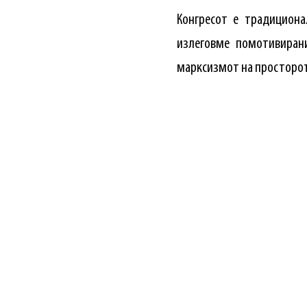
Конгресот е традициона
излеговме помотивиран
марксизмот на просторот 