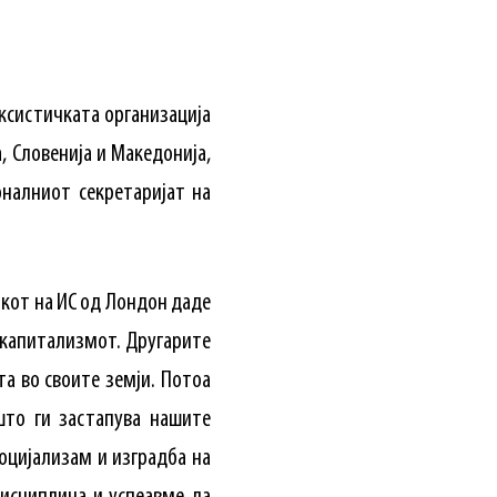
рксистичката организација
, Словенија и Македонија,
оналниот секретаријат на
икот на ИС од Лондон даде
а капитализмот. Другарите
та во своите земји. Потоа
што ги застапува нашите
оцијализам и изградба на