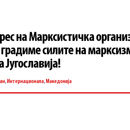
рес на Марксистичка органи
 градиме силите на марксиз
а Југославија!
ан
,
Интернационала
,
Македонија