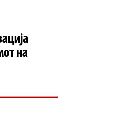
зација
мот на