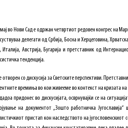
 мај во Нови Сад е одржан четвртиот редовен конгрес на Ма
суствуваа делегати од Србија, Босна и Херцеговина, Хрватска
а, Италија, Австрија, Бугарија и претставник од Интернаци
истичка тенденција.
е отворен со дискусија за Светските перспективи. Претставн
лентните времиња во кои живееме во контекст на кризата н
 дадоа придонес во дискусијата, осврнувајќи се на ситуација
војување на документот „Зошто работничка Југославија“ 
истичкиот пристап кон наследството на југословенскиот с