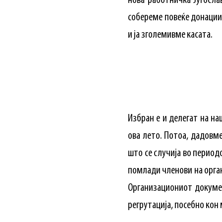
нова работничка Југосла
собереме повеќе донации 
и ја зголемивме касата.
Избран е и делегат на на
ова лето. Потоа, дадовм
што се случија во период
помлади членови на органи
Организациониот докумен
регрутација, посебно кон