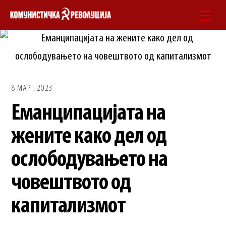
Skip
Men
to
content
8 МАРТ 2023
Еманципацијата на
жените како дел од
ослободувањето на
човештвото од
капитализмот