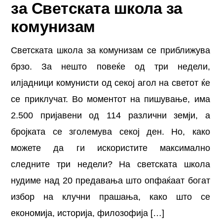
за Светската школа за
комунизам
Светската школа за комунизам се приближува
брзо. За нешто повеќе од три недели,
илјадници комунисти од секој агол на светот ќе
се приклучат. Во моментот на пишување, има
2.500 пријавени од 114 различни земји, а
бројката се зголемува секој ден. Но, како
можете да ги искористите максимално
следните три недели? На светската школа
нудиме над 20 предавања што опфаќаат богат
избор на клучни прашања, како што се
економија, историја, филозофија […]