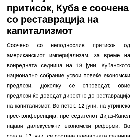
притисок, Куба е соочена
со реставрација на
капитализмот
Соочено со неподнослив притисок од
американскиот империјализам, за време на
вонредната седница на 18 јуни, Кубанското
национално собрание усвои повеќе економски
предлози. Доколку се спроведат, овие
предлози ќе доведат директно до реставрација
на капитализмот. Во петок, 12 јуни, на утринска
прес-конференција, претседателот Дијаз-Канел
најави далекусежни економски реформи. Во
среда, 17 јуни, се состана пленарната седница