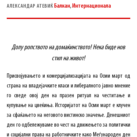
Балкан
,
Интернационала
АЛЕКСАНДАР АТЕВИЌ
Долу ропството на домаќинството! Нека биде нов
стил на живот!
Присвојувањето и комерцијализацијата на Осми март од
страна на владејачките класи и либералното јавно мнение
го сведе овој ден на празен ритуал на честитање и
купување на цвеќиња. Историјатот на Осми март е клучен
за сфаќањето на неговото вистинско значење. Денешниот
ден го одбележуваме во чест на движењето за политички
и социјални права на работничките како Меѓународен ден