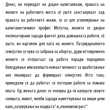
Денес, во периодот на доцен капитализам, правата на
жените на работните места сè уште заостануваат зад
правата на работните мажи, се со цел зголемување на
капиталистичкиот профит. Меѓутоа, жените се двојно
експлоатирани заради фактот дека домашната работи, сè
уште, во најголем дел паѓа на жените. Патријархалното
семејство се чува со забрана за абортус, дури истовремено
жените се отпуштаат од работа поради породилно
боледување или воопшто немаат можност за вработување
ако планираат да формираат семејство. Исто така,
принудени се да работат се потешки работи за помала
плата. Од жената денес се очекува да ги напушти своите
соништа, живот, желби заради наметнување на виши цели
како „зачувување на нацијата“ и „економски раст“.