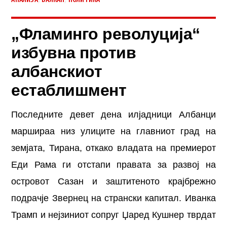
АНАЛИЗА
БАЛКАН
ПОЛИТИКА
„Фламинго револуција“
избувна против
албанскиот
естаблишмент
Последните девет дена илјадници Албанци
маршираа низ улиците на главниот град на
земјата, Тирана, откако владата на премиерот
Еди Рама ги отстапи правата за развој на
островот Сазан и заштитеното крајбрежно
подрачје Звернец на странски капитал. Иванка
Трамп и нејзиниот сопруг Џаред Кушнер тврдат