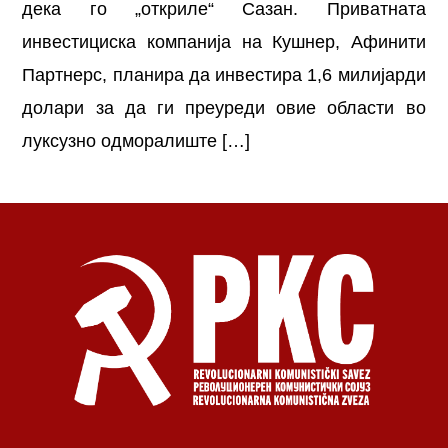
дека го „откриле“ Сазан. Приватната
инвестициска компанија на Кушнер, Афинити
Партнерс, планира да инвестира 1,6 милијарди
долари за да ги преуреди овие области во
луксузно одморалиште […]