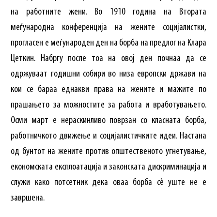
на работните жени. Во 1910 година на Втората
меѓународна конференција на жените социјалистки,
прогласен е меѓународен ден на борба на предлог на Клара
Цеткин. Набргу после тоа на овој ден почнаа да се
одржуваат годишни собири во низа европски држави на
кои се бараа еднакви права на жените и мажите по
прашањето за можностите за работа и вработувањето.
Осми март е нераскинливо поврзан со класната борба,
работничкото движење и социјалистичките идеи. Настана
од бунтот на жените против општественото угнетување,
економската експлоатација и законската дискриминација и
служи како потсетник дека оваа борба сè уште не е
завршена.