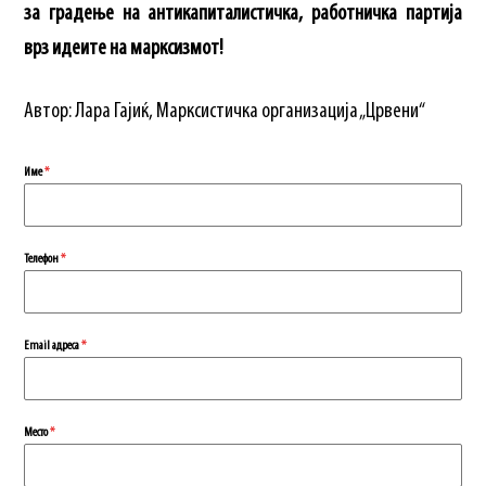
за градење на антикапиталистичка, работничка партија
врз идеите на марксизмот!
Автор: Лара Гајиќ, Марксистичка организација „Црвени“
Име
*
Телефон
*
Еmail адреса
*
Место
*