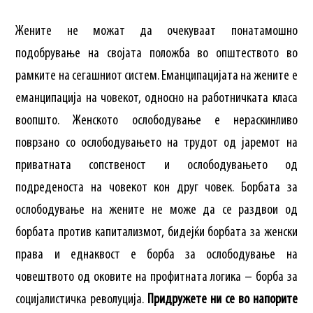
Жените не можат да очекуваат понатамошно
подобрување на својата положба во општеството во
рамките на сегашниот систем. Еманципацијата на жените е
еманципација на човекот, односно на работничката класа
воопшто. Женското ослободување е нераскинливо
поврзано со ослободувањето на трудот од јаремот на
приватната сопственост и ослободувањето од
подреденоста на човекот кон друг човек. Борбата за
ослободување на жените не може да се раздвои од
борбата против капитализмот, бидејќи борбата за женски
права и еднаквост е борба за ослободување на
човештвото од оковите на профитната логика – борба за
социјалистичка револуција.
Придружете ни се во напорите