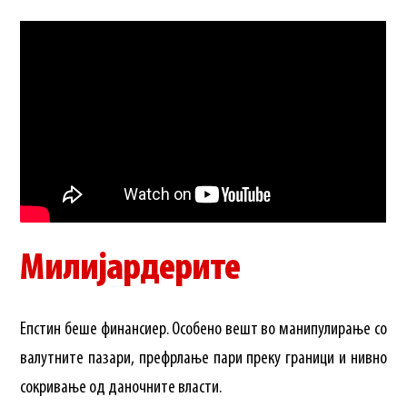
Милијардерите
Епстин беше финансиер. Особено вешт во манипулирање со
валутните пазари, префрлање пари преку граници и нивно
сокривање од даночните власти.