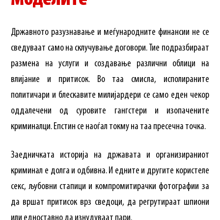
Државното разузнавање и меѓународните финансии не се
сведуваат само на склучување договори. Тие подразбираат
размена на услуги и создавање различни облици на
влијание и притисок. Во таа смисла, исполираните
политичари и блескавите милијардери се само еден чекор
оддалечени од суровите гангстери и изопачените
криминалци. Епстин се наоѓал токму на таа пресечна точка.
Заедничката историја на државата и организираниот
криминал е долга и одбивна. И едните и другите користеле
секс, љубовни стапици и компромитирачки фотографии за
да вршат притисок врз сведоци, да регрутираат шпиони
или едноставно да изнудуваат пари.