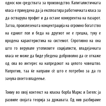
однос кон средствата за производство. Капиталистичката
класа е принудена да ја експлоатира работничката класа за
да остварува профит и да остане конкурентна на пазарот.
Затоа, произлезената концентрација на огромно богатство
на едниот пол и беда на другиот не е грешка, туку е
вродена карактеристика на системот. Спротивно на она
што го верувале утописките социјалисти, владејачката
класа не може да биде убедена доброволно да се откаже
од ова во интерес на напредокот на целото човештво.
Напротив, таа ќе направи сè што е потребно за да го
зачува своето владеење.
Токму во овој контекст на класна борба Маркс и Енгелс ја
развиле својата теорија за државата. Од нив разбираме