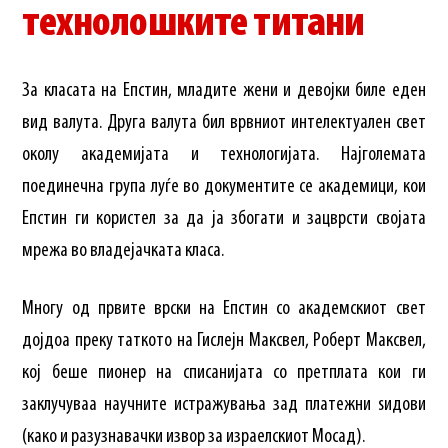
технолошките титани
За класата на Епстин, младите жени и девојки биле еден
вид валута. Друга валута бил врвниот интелектуален свет
околу академијата и технологијата. Најголемата
поединечна група луѓе во документите се академици, кои
Епстин ги користел за да ја збогати и зацврсти својата
мрежа во владејачката класа.
Многу од првите врски на Епстин со академскиот свет
дојдоа преку таткото на Гислејн Максвел, Роберт Максвел,
кој беше пионер на списанијата со претплата кои ги
заклучуваа научните истражувања зад платежни ѕидови
(како и разузнавачки извор за израелскиот Мосад).