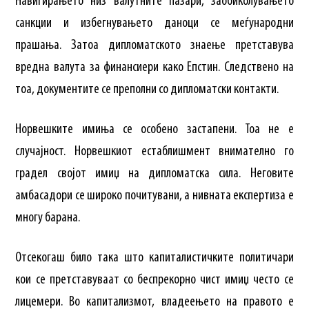
Навигирањето низ валутните пазари, заобиколувањето
санкции и избегнувањето даноци се меѓународни
прашања. Затоа дипломатското знаење претставува
вредна валута за финансиери како Епстин. Следствено на
тоа, документите се преполни со дипломатски контакти.
Норвешките имиња се особено застапени. Тоа не е
случајност. Норвешкиот естаблишмент внимателно го
градел својот имиџ на дипломатска сила. Неговите
амбасадори се широко почитувани, а нивната експертиза е
многу барана.
Отсекогаш било така што капиталистичките политичари
кои се претставуваат со беспрекорно чист имиџ често се
лицемери. Во капитализмот, владеењето на правото е