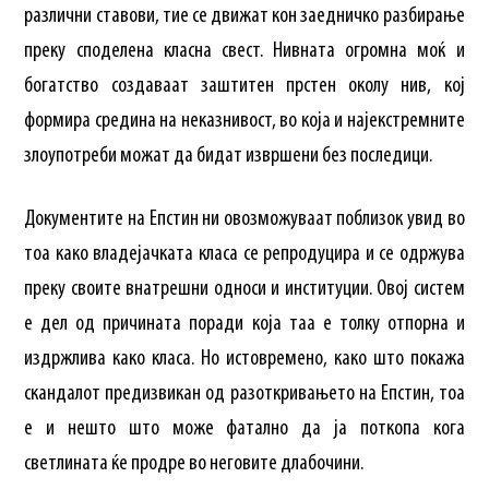
различни ставови, тие се движат кон заедничко разбирање
преку споделена класна свест. Нивната огромна моќ и
богатство создаваат заштитен прстен околу нив, кој
формира средина на неказнивост, во која и најекстремните
злоупотреби можат да бидат извршени без последици.
Документите на Епстин ни овозможуваат поблизок увид во
тоа како владејачката класа се репродуцира и се одржува
преку своите внатрешни односи и институции. Овој систем
е дел од причината поради која таа е толку отпорна и
издржлива како класа. Но истовремено, како што покажа
скандалот предизвикан од разоткривањето на Епстин, тоа
е и нешто што може фатално да ја поткопа кога
светлината ќе продре во неговите длабочини.