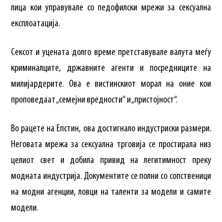
лица кои управувале со педофилски мрежи за сексуална
експлоатација.
Сексот и уцената долго време претставувале валута меѓу
криминалците, државните агенти и посредниците на
милијардерите. Ова е вистинскиот морал на оние кои
проповедаат „семејни вредности“ и „пристојност“.
Во рацете на Епстин, ова достигнало индустриски размери.
Неговата мрежа за сексуална трговија се простирала низ
целиот свет и добила привид на легитимност преку
модната индустрија. Документите се полни со сопственици
на модни агенции, ловци на таленти за модели и самите
модели.