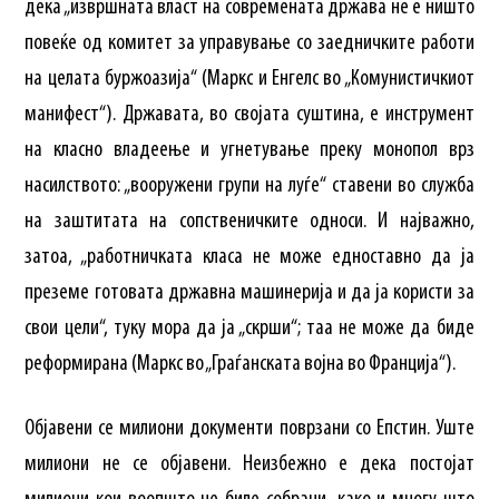
дека „извршната власт на современата држава не е ништо
повеќе од комитет за управување со заедничките работи
на целата буржоазија“ (Маркс и Енгелс во „Комунистичкиот
манифест“). Државата, во својата суштина, е инструмент
на класно владеење и угнетување преку монопол врз
насилството: „вооружени групи на луѓе“ ставени во служба
на заштитата на сопственичките односи. И најважно,
затоа, „работничката класа не може едноставно да ја
преземе готовата државна машинерија и да ја користи за
свои цели“, туку мора да ја „скрши“; таа не може да биде
реформирана (Маркс во „Граѓанската војна во Франција“).
Објавени се милиони документи поврзани со Епстин. Уште
милиони не се објавени. Неизбежно е дека постојат