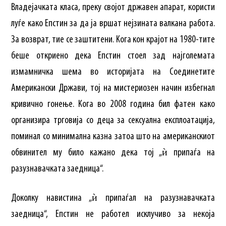
Владејачката класа, преку својот државен апарат, користи
луѓе како Епстин за да ја вршат нејзината валкана работа.
За возврат, тие се заштитени. Кога кон крајот на 1980-тите
беше откриено дека Епстин стоел зад најголемата
измамничка шема во историјата на Соединетите
Американски Држави, тој на мистериозен начин избегнал
кривично гонење. Кога во 2008 година бил фатен како
организира трговија со деца за сексуална експлоатација,
поминал со минимална казна затоа што на американскиот
обвинител му било кажано дека тој „ѝ припаѓа на
разузнавачката заедница“.
Доколку навистина „ѝ припаѓал на разузнавачката
заедница“, Епстин не работел исклучиво за некоја