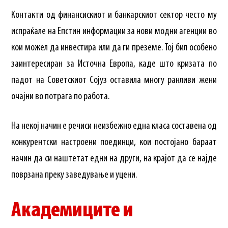
Контакти од финансискиот и банкарскиот сектор често му
испраќале на Епстин информации за нови модни агенции во
кои можел да инвестира или да ги преземе. Тој бил особено
заинтересиран за Источна Европа, каде што кризата по
падот на Советскиот Сојуз оставила многу ранливи жени
очајни во потрага по работа.
На некој начин е речиси неизбежно една класа составена од
конкурентски настроени поединци, кои постојано бараат
начин да си наштетат едни на други, на крајот да се најде
поврзана преку заведување и уцени.
Академиците и