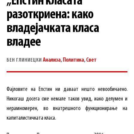
„Епстин класата“
разоткриена: како
владејачката класа
владее
Анализа
,
Политика
,
Свет
БЕН ГЛИНИЕЦКИ
Фајловите на Епстин ни даваат нешто невообичаено.
Никогаш досега сме немале таков увид, иако делумен и
нерамномерен, во внатрешното функционирање на
капиталистичката класа.