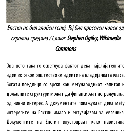
Епстин не бил злобен гениј. Тој бил просечен човек од
скромна средина / Слика:
Stephen Ogilvy, Wikimedia
Commons
Ова исто така го осветлува фактот дека највлијателните
идеи во секое општество се идеите на владејачката класа.
Богати поединци со врски кон меѓународниот капитал и
државните структури можат да финансираат истражувања
од нивни интерес. А документите покажуваат дека меѓу
интересите на Епстин имало и ентузијазам за евгеника.
Документите на Епстин илустрираат како навистина