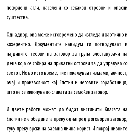
поскриени агли, населени со секакви отровни и опасни
суштества.
Однадвор, ова може истовремено да изгледа и хаотично и
кохерентно. Документите навидум ги потврдуваат и
најдивите теории на заговор за група злоставувачи на
деца која се собира на приватни острови за да управува со
светот. Но во исто време, тие покажуваат измами, алчност,
очај и произволност кај Епстин и неговите соработници,
што не се вклопува во сликата за семоќен заговор.
И двете работи можат да бидат вистинити. Класата на
Епстин не е обединета преку однапред договорен заговор,
туку преку врски на заемна лична корист. И покрај нивните