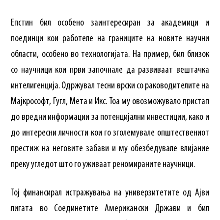
Епстин бил особено заинтересиран за академици и
поединци кои работеле на границите на новите научни
области, особено во технологијата. На пример, бил близок
со научници кои први започнале да развиваат вештачка
интелигенција. Одржувал тесни врски со раководителите на
Мајкрософт, Гугл, Мета и Икс. Тоа му овозможувало пристап
до вредни информации за потенцијални инвестиции, како и
до интересни личности кои го зголемувале општествениот
престиж на неговите забави и му обезбедувале влијание
преку угледот што го уживаат реномираните научници.
Тој финансирал истражувања на универзитетите од Ајви
лигата во Соединетите Американски Држави и бил