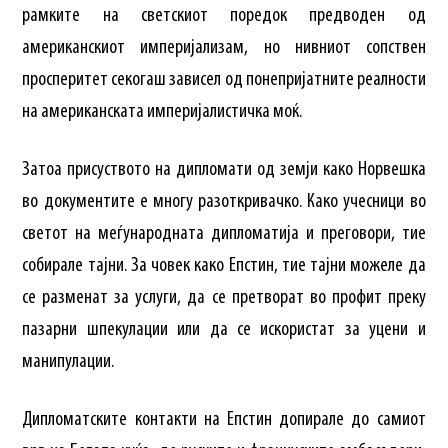
рамките на светскиот поредок предводен од
американскиот империјализам, но нивниот сопствен
просперитет секогаш зависел од понепријатните реалности
на американската империјалистичка моќ.
Затоа присуството на дипломати од земји како Норвешка
во документите е многу разоткривачко. Како учесници во
светот на меѓународната дипломатија и преговори, тие
собирале тајни. За човек како Епстин, тие тајни можеле да
се разменат за услуги, да се претворат во профит преку
пазарни шпекулации или да се искористат за уцени и
манипулации.
Дипломатските контакти на Епстин допирале до самиот