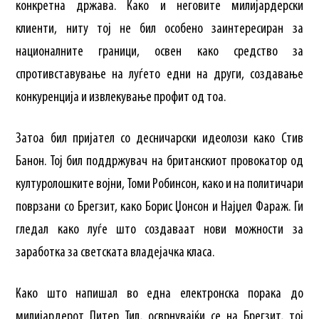
конкретна држава. Како и неговите милијардерски
клиенти, ниту тој не бил особено заинтересиран за
националните граници, освен како средство за
спротивставување на луѓето едни на други, создавање
конкуренција и извлекување профит од тоа.
Затоа бил пријател со десничарски идеолози како Стив
Банон. Тој бил поддржувач на британскиот провокатор од
културолошките војни, Томи Робинсон, како и на политичари
поврзани со Брегзит, како Борис Џонсон и Најџел Фараж. Ги
гледал како луѓе што создаваат нови можности за
заработка за светската владејачка класа.
Како што напишал во една електронска порака до
милијардерот Питер Тил, осврнувајќи се на Брегзит, тој