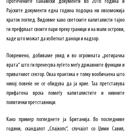
Протечените Панамски документи во 2016 година и
Рајските документи една година подоцна ни овозможија
краток поглед. Видовме како светските капиталисти тајно
ги префрлаат своите пари преку граници и на мали острови,
каде што можат да избегнат даноци и надзор.
Повремено, добиваме увид и во огромната „ротирачка
врата“ што ги пренесува луѓето меѓу државните функции и
приватниот сектор. Оваа практика е толку вообичаена што
никој повеќе не се обидува да ја крие. Таа претставува
прифатена врска помеѓу капиталистите и нивните
политички претставници.
Како пример погледнете ја Британија. Во последниве
години, скандалот „Спајкопс“, случајот со Џими Савил,