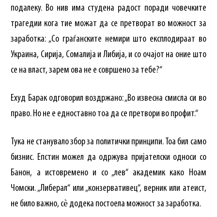
подалеку. Во нив има студена радост поради човечките
трагедии кога тие можат да се претворат во можност за
заработка: „Со граѓанските немири што експлодираат во
Украина, Сирија, Сомалија и Либија, и со очајот на оние што
се на власт, зарем ова не е совршено за тебе?“
Ехуд Барак одговорил воздржано: „Во извесна смисла си во
право. Но не е едноставно тоа да се претвори во профит.“
Тука не станувало збор за политички принципи. Тоа бил само
бизнис. Епстин можел да одржува пријателски односи со
Банон, а истовремено и со „лев“ академик како Ноам
Чомски. „Либерал“ или „конзервативец“, верник или атеист,
не било важно, сѐ додека постоела можност за заработка.