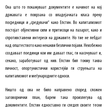
Она што го покажуваат документите е начинот на кој
државата е поврзана со владејачката класа преку
посредници и „средувачи“ како Епстин. Во капитализмот
постојат објективни сили и притисоци на пазарот, како и
спротивставени интереси на државите. Но тие не лебдат
над општеството како некакви безлични појави. Неизбежно
создаваат поединци кои им даваат глас, ги насочуваат и,
секако, заработуваат од нив. Епстин бил токму таква
личност, опортунистички користејќи ги струењата на
капитализмот и меѓународните односи.
Ништо од ова не било направено според сложен
заговорнички план, барем така произлегува од
документите. Епстин едноставно ги следел своите тесни