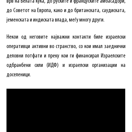
врв на Белата куќа, до руските и француските амбасадори,
до Советот на Европа, како и до британската, саудиската,
јеменската и индиската влада, меѓу многу други.
Некои од неговите најважни контакти биле израелски
оперативци активни во странство, со кои имал заеднички
деловни потфати и преку кои ги финансирал Израелските
одбранбени сили (ИДФ) и израелски организации на
доселеници.