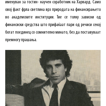
именуван за гостин- научен соработник на Харвард. Само
овој факт фрла светлина врз природата на финансирањето
во академските институции. Тие се толку зависни од
финансиски средства што прифаќаат пари од речиси секој
богат поединец со сомнително минато, без да поставуваат
премногу прашања.