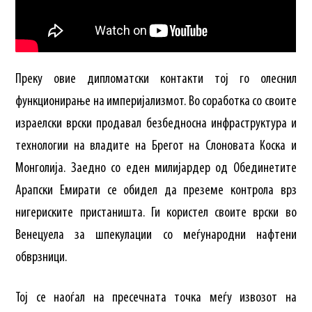
Преку овие дипломатски контакти тој го олеснил
функционирање на империјализмот. Во соработка со своите
израелски врски продавал безбедносна инфраструктура и
технологии на владите на Брегот на Слоновата Коска и
Монголија. Заедно со еден милијардер од Обединетите
Арапски Емирати се обидел да преземе контрола врз
нигериските пристаништа. Ги користел своите врски во
Венецуела за шпекулации со меѓународни нафтени
обврзници.
Тој се наоѓал на пресечната точка меѓу извозот на