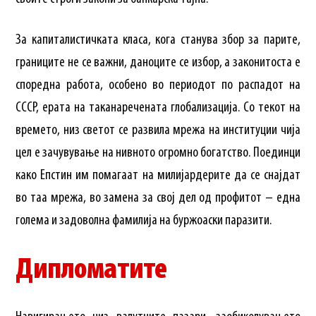
За капиталистичката класа, кога станува збор за парите,
границите не се важни, даноците се избор, а законитоста е
споредна работа, особено во периодот по распадот на
СССР, ерата на таканаречената глобализација. Со текот на
времето, низ светот се развила мрежа на институции чија
цел е зачувување на нивното огромно богатство. Поединци
како Епстин им помагаат на милијардерите да се снајдат
во таа мрежа, во замена за свој дел од профитот – една
голема и задоволна фамилија на буржоаски паразити.
Дипломатите