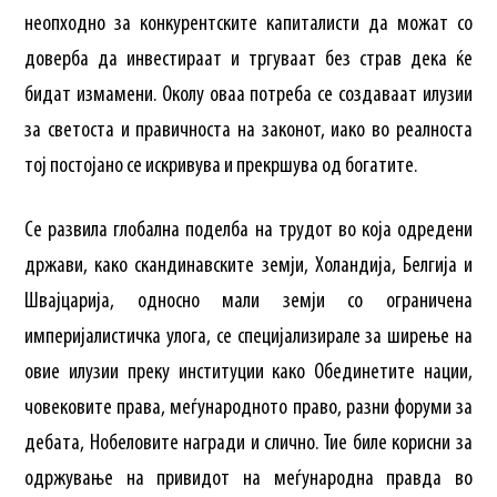
неопходно за конкурентските капиталисти да можат со
доверба да инвестираат и тргуваат без страв дека ќе
бидат измамени. Околу оваа потреба се создаваат илузии
за светоста и правичноста на законот, иако во реалноста
тој постојано се искривува и прекршува од богатите.
Се развила глобална поделба на трудот во која одредени
држави, како скандинавските земји, Холандија, Белгија и
Швајцарија, односно мали земји со ограничена
империјалистичка улога, се специјализирале за ширење на
овие илузии преку институции како Обединетите нации,
човековите права, меѓународното право, разни форуми за
дебата, Нобеловите награди и слично. Тие биле корисни за
одржување на привидот на меѓународна правда во