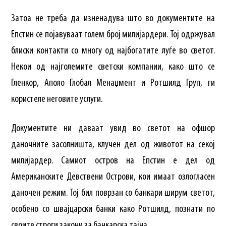
Затоа не треба да изненадува што во документите на
Епстин се појавуваат голем број милијардери. Тој одржувал
блиски контакти со многу од најбогатите луѓе во светот.
Некои од најголемите светски компании, како што се
Гленкор, Аполо Глобал Менаџмент и Ротшилд Груп, ги
користеле неговите услуги.
Документите ни даваат увид во светот на офшор
даночните засолништа, клучен дел од животот на секој
милијардер. Самиот остров на Епстин е дел од
Американските Девствени Острови, кои имаат озлогласен
даночен режим. Тој бил поврзан со банкари ширум светот,
особено со швајцарски банки како Ротшилд, познати по
своите строги закони за банкарска тајна.