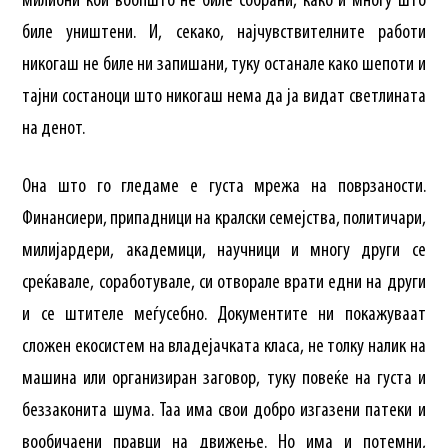
милиони кои воопшто не биле собрани, како и многу што
биле уништени. И, секако, најчувствителните работи
никогаш не биле ни запишани, туку останале како шепоти и
тајни состаноци што никогаш нема да ја видат светлината
на денот.
Она што го гледаме е густа мрежа на поврзаности.
Финансиери, припадници на кралски семејства, политичари,
милијардери, академици, научници и многу други се
среќавале, соработувале, си отворале врати едни на други
и се штителе меѓусебно. Документите ни покажуваат
сложен екосистем на владејачката класа, не толку налик на
машина или организиран заговор, туку повеќе на густа и
беззаконита шума. Таа има свои добро изгазени патеки и
вообичаени правци на движење. Но има и потемни,