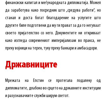
финансиски капитал и меѓународната дипломатија. Можел
да заработува како посредник што „средува работи“, но
станал и доста богат благодарение на услугите што
другите биле подготвени да му ги прават за да го негуваат
своето пријателство со него. Документите ни откриваат
како изгледа современиот империјализам во пракса, не
преку војници на терен, туку преку банкари и амбасадори.
Државниците
Мрежата на Епстин се протегала подалеку од
дипломатите, длабоко во срцето на државните институции
и разузнавачките служби ширум светот.