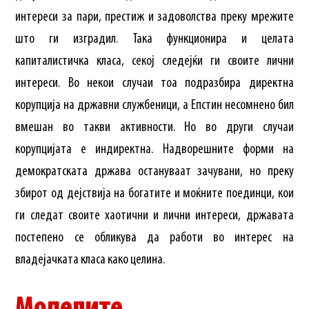
интереси за пари, престиж и задоволства преку мрежите
што ги изградил. Така функционира и целата
капиталистичка класа, секој следејќи ги своите лични
интереси. Во некои случаи тоа подразбира директна
корупција на државни службеници, а Епстин несомнено бил
вмешан во такви активности. Но во други случаи
корупцијата е индиректна. Надворешните форми на
демократската држава остануваат зачувани, но преку
збирот од дејствија на богатите и моќните поединци, кои
ги следат своите хаотични и лични интереси, државата
постепено се обликува да работи во интерес на
владејачката класа како целина.
Моделите