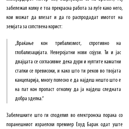
забележал колку е тоа прекрасна работа за луѓе како него,
кои можат да влезат и да го распродадат имотот на
земјата за сопствена корист:
„Враќање кон трибализмот, спротивно на
глобализацијата. Неверојатни нови сојузи. Ти и јас
двајцата се согласивме дека дури и нултите каматни
стапки се превисоки, и како што ти реков во твојата
канцеларија, многу полесно е да најдеш нешто што е
на пат кон пропаст отколку да ја најдеш следната
добра зделка.“
Забелешките што ги споделил во електронска порака со
поранешниот израелски премиер Ехуд Барак одат уште