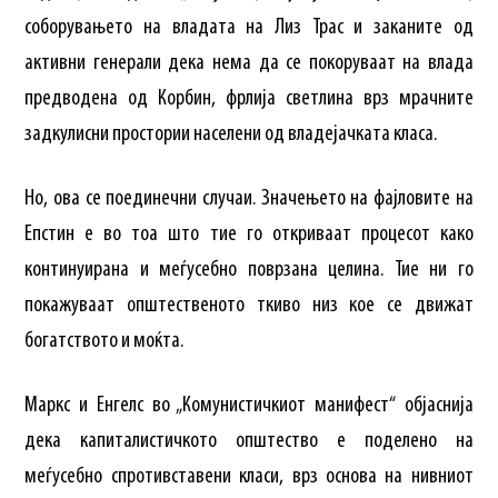
соборувањето на владата на Лиз Трас и заканите од
активни генерали дека нема да се покоруваат на влада
предводена од Корбин, фрлија светлина врз мрачните
задкулисни простории населени од владејачката класа.
Но, ова се поединечни случаи. Значењето на фајловите на
Епстин е во тоа што тие го откриваат процесот како
континуирана и меѓусебно поврзана целина. Тие ни го
покажуваат општественото ткиво низ кое се движат
богатството и моќта.
Маркс и Енгелс во „Комунистичкиот манифест“ објаснија
дека капиталистичкото општество е поделено на
меѓусебно спротивставени класи, врз основа на нивниот