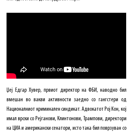
Џеј Едгар Хувер, првиот директор на ФБИ, наводно бил
вмешан во вакви активности заедно со гангстери од
Националниот криминален синдикат. Адвокатот Рој Кон, кој
имал врски со Рејганови, Клинтонови, Трампови, директори
на ЦИА и американски сенатори, исто така бил поврзуван со