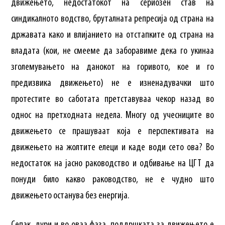
движењето, недостатокот на сериозен став на
синдикалното водство, бруталната репресија од страна на
државата како и влијанието на отстапките од страна на
владата (кои, не смееме да заборавиме дека го укинаа
зголемувањето на данокот на горивото, кое и го
предизвика движењето) не е изненадувачки што
протестите во саботата претставуваа чекор назад во
однос на претходната недела. Многу од учесниците во
движењето се прашуваат која е перспективата на
движењето на жолтите елеци и каде води сето ова? Во
недостаток на јасно раководство и одбивање на ЦГТ да
понуди било какво раководство, не е чудно што
движењето останува без енергија.