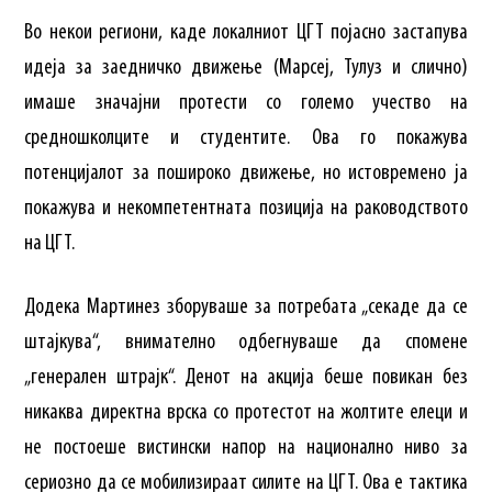
Во некои региони, каде локалниот ЦГТ појасно застапува
идеја за заедничко движење (Марсеј, Тулуз и слично)
имаше значајни протести со големо учество на
средношколците и студентите. Ова го покажува
потенцијалот за пошироко движење, но истовремено ја
покажува и некомпетентната позиција на раководството
на ЦГТ.
Додека Мартинез зборуваше за потребата „секаде да се
штајкува“, внимателно одбегнуваше да спомене
„генерален штрајк“. Денот на акција беше повикан без
никаква директна врска со протестот на жолтите елеци и
не постоеше вистински напор на национално ниво за
сериозно да се мобилизираат силите на ЦГТ. Ова е тактика