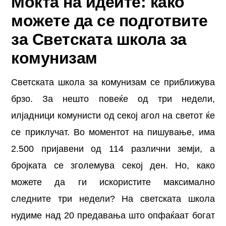
Моќта на идеите: како
можете да се подготвите
за Светската школа за
комунизам
Светската школа за комунизам се приближува
брзо. За нешто повеќе од три недели,
илјадници комунисти од секој агол на светот ќе
се приклучат. Во моментот на пишување, има
2.500 пријавени од 114 различни земји, а
бројката се зголемува секој ден. Но, како
можете да ги искористите максимално
следните три недели? На светската школа
нудиме над 20 предавања што опфаќаат богат