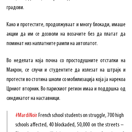
градови.
Како и протестите, продолжуваат и многу блокади, имаше
акции да им се дозволи на возачите без да платат да
поминат низ наплатните рампи на автопатот.
Во неделата која почна со простодушните отстапки на
Макрон, се случи и студентите да излезат на штрајк и
протести во стотина школи со мобилизација која ја нарекоа
Црниот вторник. Во парискиот регион имаа и поддршка од
синдикатот на наставници.
#MardiNoir
French school students on struggle, 700 high
schools affected, 40 blockaded, 50,000 on the streets –