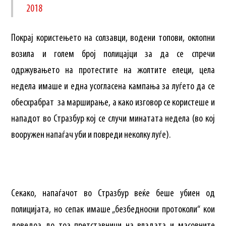
2018
Покрај користењето на солзавци, водени топови, оклопни
возила и голем број полицајци за да се спречи
одржувањето на протестите на жолтите елеци, цела
недела имаше и една усогласена кампања за луѓето да се
обесхрабрат за марширање, а како изговор се користеше и
нападот во Стразбур кој се случи минатата недела (во кој
вооружен напаѓач уби и повреди неколку луѓе).
Секако, напаѓачот во Стразбур веќе беше убиен од
полицијата, но сепак имаше „безбедносни протоколи“ кои