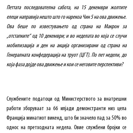
Петтата последователна сабота, на 15 декември жолтите
елеци направија нешто што го нарекоа Чин 5 на ова движење.
Ова беше по известувањето од страна на Макрон за
„отстапките“ од 10 декември; и во неделата во која се случи
мобилизација и ден на акција организирани од страна на
Генералната конфедерација на труот (ЦГТ). По пет недели, до
која фаза дојде ова движење и кои се неговите перспективи?
Службените податоци од Министерството за внатрешни
работи зборуваат за 66 илјади демонстранти низ цела
Франција минатиот викенд, што би значело пад за 50% во
однос на претходната недела. Овие службени бројки се