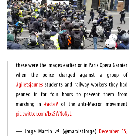
these were the images earlier on in Paris Opera Garnier
when the police charged against a group of
#giletsjaunes
students and railway workers they had
penned in for four hours to prevent them from
marching in
#acteV
of the anti-Macron movement
pic.twitter.com/Ixs5WNoNyL
— Jorge Martin ☭ (@marxistJorge)
December 15,