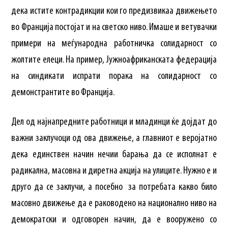
дека истите контрадикции кои го предизвикаа движењето
во Франција постојат и на светско ниво. Имаше и ветувачки
примери на меѓународна работничка солидарност со
жолтите елеци. На пример, Јужноафриканската федерација
на синдикати испрати порака на солидарност со
демонстрантите во Франција.
Дел од најнапредните работници и младинци ќе дојдат до
важни заклучоци од ова движење, а главниот е веројатно
дека единствен начин нечии барања да се исполнат е
радикална, масовна и диретна акција на улиците. Нужно е и
друго да се заклучи, а посебно за потребата какво било
масовно движење да е раководено на национално ниво на
демократски и одговорен начин, да е вооружено со