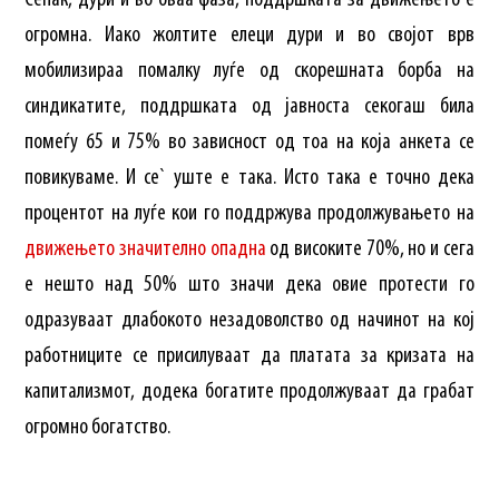
Сепак, дури и во оваа фаза, поддршката за движењето е
огромна. Иако жолтите елеци дури и во својот врв
мобилизираа помалку луѓе од скорешната борба на
синдикатите, поддршката од јавноста секогаш била
помеѓу 65 и 75% во зависност од тоа на која анкета се
повикуваме. И се` уште е така. Исто така е точно дека
процентот на луѓе кои го поддржува продолжувањето на
движењето значително опадна
од високите 70%, но и сега
е нешто над 50% што значи дека овие протести го
одразуваат длабокото незадоволство од начинот на кој
работниците се присилуваат да платата за кризата на
капитализмот, додека богатите продолжуваат да грабат
огромно богатство.