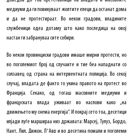
доведоа до тоа претставници на владата и масовните
медиуми да ги повикуваат жолтите елеци да останат дома
и да не протестираат. Во некои градови, владините
службеници одеа дотаму што како последица на овој
настан ги забрануваа сите собири.
Во некои провинциски градови имаше мирни протести, но
во поголемиот број од случаите и тие беа нападнати со
солзавец од страна на интервентната полиција. Во секој
случај, владата де факто го укина правото на протест во
Франција. Секако, од тогаш масовните медиуми и
француската влада уживаат во наслови како „на
движењето му снема енергија“. И покрај сето тоа, десетици
илјади луѓе маршираа низ државата: Марсеј, Тулуз, Бордо,
Нант, Лил, Дижон, ЛʼАвр и во десетина помали и поголеми