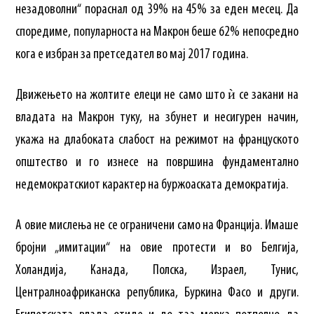
незадоволни“ пораснал од 39% на 45% за еден месец. Да
споредиме, популарноста на Макрон беше 62% непосредно
кога е избран за претседател во мај 2017 година.
Движењето на жолтите елеци не само што ѝ се закани на
владата на Макрон туку, на збунет и несигурен начин,
укажа на длабоката слабост на режимот на француското
општество и го изнесе на површина фундаментално
недемократскиот карактер на буржоаската демократија.
А овие мислења не се ограничени само на Франција. Имаше
бројни „имитации“ на овие протести и во Белгија,
Холандија, Канада, Полска, Израел, Тунис,
Централноафриканска република, Буркина Фасо и други.