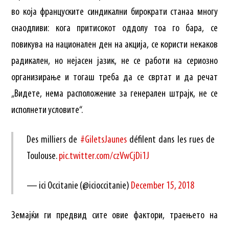
во која француските синдикални бирократи станаа многу
снаодливи: кога притисокот оддолу тоа го бара, се
повикува на национален ден на акција, се користи некаков
радикален, но нејасен јазик, не се работи на сериозно
организирање и тогаш треба да се свртат и да речат
„Видете, нема расположение за генерален штрајк, не се
исполнети условите“.
Des milliers de
#GiletsJaunes
défilent dans les rues de
Toulouse.
pic.twitter.com/czVwCjDi1J
— ici Occitanie (@icioccitanie)
December 15, 2018
Земајќи ги предвид сите овие фактори, траењето на