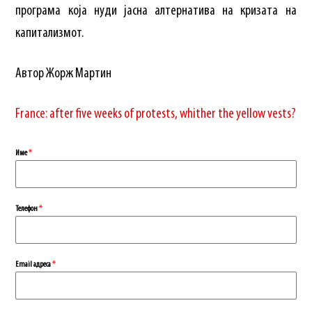
програма која нуди јасна алтернатива на кризата на
капитализмот.
Автор Жорж Мартин
France: after five weeks of protests, whither the yellow vests?
Име
*
Телефон
*
Еmail адреса
*