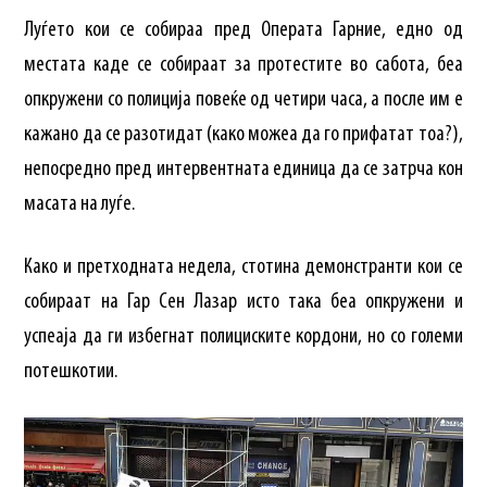
Луѓето кои се собираа пред Операта Гарниe, едно од
местата каде се собираат за протестите во сабота, беа
опкружени со полиција повеќе од четири часа, а после им е
кажано да се разотидат (како можеа да го прифатат тоа?),
непосредно пред интервентната единица да се затрча кон
масата на луѓе.
Како и претходната недела, стотина демонстранти кои се
собираат на Гар Сен Лазар исто така беа опкружени и
успеаја да ги избегнат полициските кордони, но со големи
потешкотии.