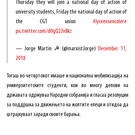
Thursday they will join a national day of action of
university students, Friday the national day of action of
the CGT union
#lyceensencolere
pic.twitter.com/d0gQ22v8kz
— Jorge Martin ☭ (@marxistJorge)
December 11,
2018
Тогаш во четвртокот имаше и национална мобилизација на
универзитетските студенти, кои во многу делови на
државата одржуваа Народни собранија и гласаа резолуции
за поддршка за движењето на жолтите елеци и отидоа да
штрајкуваат заради своите барања.