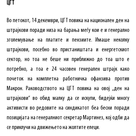
ЦГТ
Во петокот, 14 декември, ЦГТ повика на национален ден на
штрајкови поради низа на барања меѓу кои е и генерално
зголемување на платите и пензиите. Имаше неколку
штрајкови, посебно во пристаништата и енергетскиот
сектор, но тоа не беше ни приближно до тоа што е
потребно, а тоа е 24 часовен генерален штрајк како
почеток на комплетна работничка офанзива против
Макрон. Раководството на ЦГТ повика на овој „ден на
штрајкови“ во обид малку да се искупи, бидејќи многу
активисти во редовите на синдикатот беа бесни поради
позицијата на генералниот секретар Мартинез, кој одби да
се приклучи на движењето на жолтите елеци.