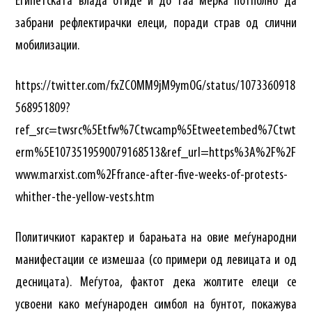
Египетската влада отиде и до таа мерка потполно да
забрани рефлектирачки елеци, поради страв од слични
мобилизации.
https://twitter.com/fxZCOMM9jM9ymOG/status/1073360918
568951809?
ref_src=twsrc%5Etfw%7Ctwcamp%5Etweetembed%7Ctwt
erm%5E1073519590079168513&ref_url=https%3A%2F%2F
www.marxist.com%2Ffrance-after-five-weeks-of-protests-
whither-the-yellow-vests.htm
Политичкиот карактер и барањата на овие меѓународни
манифестации се измешаа (со примери од левицата и од
десницата). Меѓутоа, фактот дека жолтите елеци се
усвоени како меѓународен симбол на бунтот, покажува