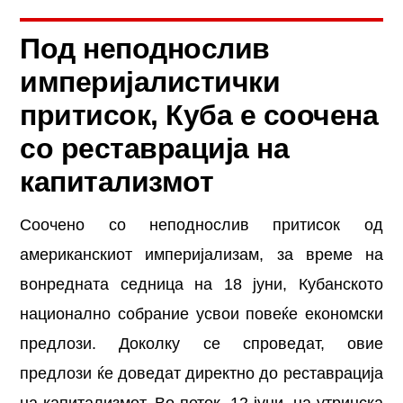
Под неподнослив
империјалистички
притисок, Куба е соочена
со реставрација на
капитализмот
Соочено со неподнослив притисок од
американскиот империјализам, за време на
вонредната седница на 18 јуни, Кубанското
национално собрание усвои повеќе економски
предлози. Доколку се спроведат, овие
предлози ќе доведат директно до реставрација
на капитализмот. Во петок, 12 јуни, на утринска