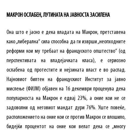
МАКРОН ОСЛАБЕН, ЛУТИНАТА НА ЈАВНОСТА ЗАСИЛЕНА
Она што е јасно е дека владата на Макрон, претставена
како „либерална“ сила способна да ги изврши „неопходните
реформи кои му требаат на француското општество“ (од
перспективата на владејачката класа), е сериозно
ослабена од протестите и нејзината власт е во распад.
Најновиот билтен на францускиот Институт за јавно
мислење (ФИЈМ) објавен на 16 декември проценува дека
популарноста на Макрон е едвај 23%, а оние кои не се
задоволни од неговиот мандат дури 76%. Уште повеќе,
расположението на оние кои се против Макрон се влошило,
бидејќи процентот на оние кои велат дека се „многу