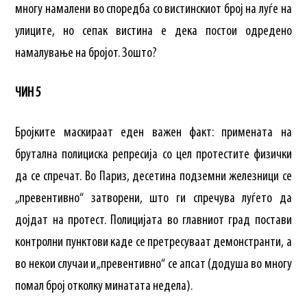
многу намалени во споредба со вистинскиот број на луѓе на
улиците, но сепак вистина е дека постои одредено
намалување на бројот. Зошто?
ЧИН 5
Бројките маскираат еден важен факт: примената на
брутална полициска репресија со цел протестите физички
да се спречат. Во Париз, десетина подземни железници се
„превентивно“ затворени, што ги спречува луѓето да
дојдат на протест. Полицијата во главниот град постави
контролни пунктови каде се претресуваат демонстранти, а
во некои случаи и „превентивно“ се апсат (додуша во многу
помал број отколку минатата недела).