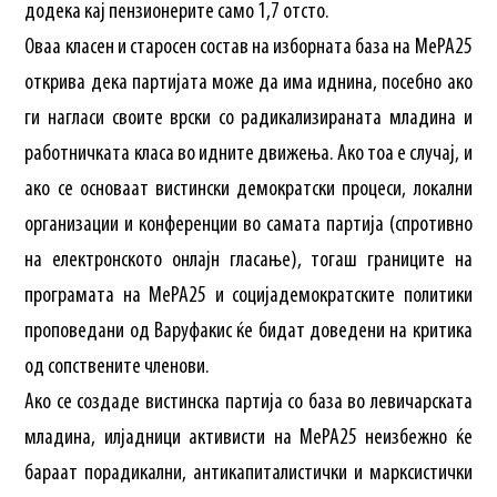
додека кај пензионерите само 1,7 отсто.
Оваа класен и старосен состав на изборната база на МеРА25
открива дека партијата може да има иднина, посебно ако
ги нагласи своите врски со радикализираната младина и
работничката класа во идните движења. Ако тоа е случај, и
ако се основаат вистински демократски процеси, локални
организации и конференции во самата партија (спротивно
на електронското онлајн гласање), тогаш границите на
програмата на МеРА25 и социјадемократските политики
проповедани од Варуфакис ќе бидат доведени на критика
од сопствените членови.
Ако се создаде вистинска партија со база во левичарската
младина, илјадници активисти на МеРА25 неизбежно ќе
бараат порадикални, антикапиталистички и марксистички