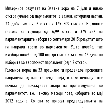
Мизерниот резултат на Златна зора на 7 јули и нивно
отстранување од парламентот, е важен, историски настан.
ЗЗ доби само 2,93 отсто и 165 709 гласови. Нејзините
гласови се срушија од 6,99 отсто и 379 582 на
парламентарните избори во септември 2015: резултат што
ги направи трети во парламентот. Уште повеќе, тие
изгубија повеќе од 100 илјади гласови за само 42 дена по
изборите за европскиот парламент (од 4,7 отсто).
Големиот пораз на ЗЗ прецизно ги предвидоа процените
направени од нашата тенденција, откако неонацистите
почнаа да покажуваат знаци на прилагодување во
парлементот, т.е. Неколку месеци пред изборите во мај
2012 година. Со ова се пркосат предвидувањата на