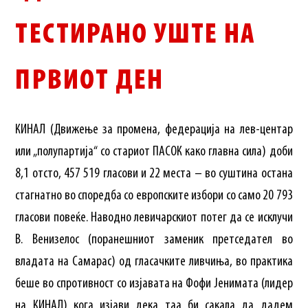
ТЕСТИРАНО УШТЕ НА
ПРВИОТ ДЕН
КИНАЛ (Движење за промена, федерација на лев-центар
или „полупартија“ со стариот ПАСОК како главна сила) доби
8,1 отсто, 457 519 гласови и 22 места – во суштина остана
стагнатно во споредба со европските избори со само 20 793
гласови повеќе. Наводно левичарскиот потег да се исклучи
В. Венизелос (поранешниот заменик претседател во
владата на Самарас) од гласачките ливчиња, во практика
беше во спротивност со изјавата на Фофи Јенимата (лидер
на КИНАЛ) кога изјави дека таа би сакала да дадем