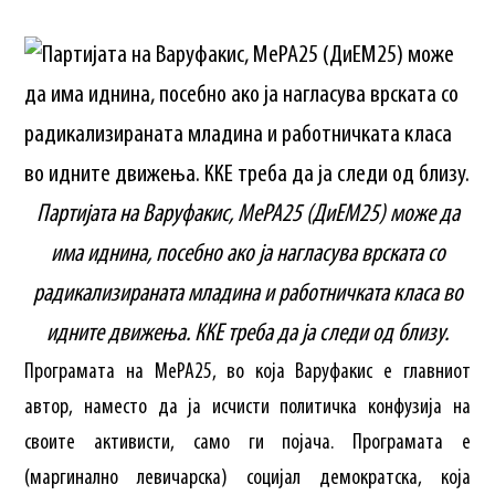
Партијата на Варуфакис, МеРА25 (ДиЕМ25) може да
има иднина, посебно ако ја нагласува врската со
радикализираната младина и работничката класа во
идните движења. ККЕ треба да ја следи од близу.
Програмата на МеРА25, во која Варуфакис е главниот
автор, наместо да ја исчисти политичка конфузија на
своите активисти, само ги појача. Програмата е
(маргинално левичарска) социјал демократска, која