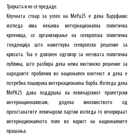
Тројката и не се предаде.
Клучната ствар за успех на МеРа25 е дека Варуфакис
изгледа има некаква интернационална политичка
крпеница, со организирање на сеевропска политичка
тенденција што наметнува сеевропско решение за
кризата. Тоа е доволен одговор за неговата политичка
публика, што разбира дека нема вистинско решение за
народните проблеми во национален контекст и дека е
потребна поширока интернационална борба. Изгледа дека
МеРА25 дава поддршка на левичарскиот пролетрски
интернационализам, додека мнозинството од
преостанатите левичарски партии изгледа го игнорираат
интернационалното поле во корист на националните
прашања.