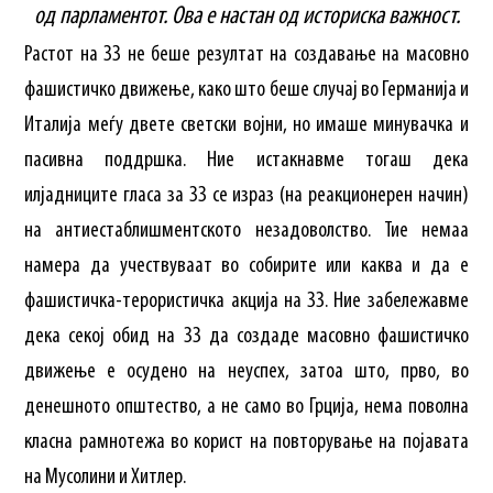
од парламентот. Ова е настан од историска важност.
Растот на ЗЗ не беше резултат на создавање на масовно
фашистичко движење, како што беше случај во Германија и
Италија меѓу двете светски војни, но имаше минувачка и
пасивна поддршка. Ние истакнавме тогаш дека
илјадниците гласа за ЗЗ се израз (на реакционерен начин)
на антиестаблишментското незадоволство. Тие немаа
намера да учествуваат во собирите или каква и да е
фашистичка-терористичка акција на ЗЗ. Ние забележавме
дека секој обид на ЗЗ да создаде масовно фашистичко
движење е осудено на неуспех, затоа што, прво, во
денешното општество, а не само во Грција, нема поволна
класна рамнотежа во корист на повторување на појавата
на Мусолини и Хитлер.