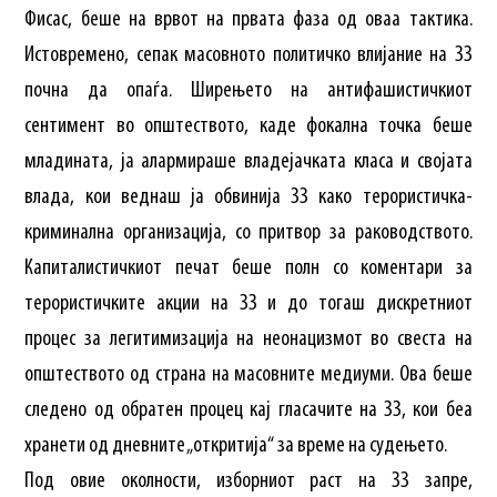
Фисас, беше на врвот на првата фаза од оваа тактика.
Истовремено, сепак масовното политичко влијание на ЗЗ
почна да опаѓа. Ширењето на антифашистичкиот
сентимент во општеството, каде фокална точка беше
младината, ја алармираше владејачката класа и својата
влада, кои веднаш ја обвинија ЗЗ како терористичка-
криминална организација, со притвор за раководството.
Капиталистичкиот печат беше полн со коментари за
терористичките акции на ЗЗ и до тогаш дискретниот
процес за легитимизација на неонацизмот во свеста на
општеството од страна на масовните медиуми. Ова беше
следено од обратен процец кај гласачите на ЗЗ, кои беа
хранети од дневните „откритија“ за време на судењето.
Под овие околности, изборниот раст на ЗЗ запре,