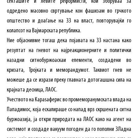
секташите и левите реформисти, кои зборуваа за
одредено масовно свртување кон фашизам во грчкото
општество и доаѓање на ЗЗ на власт, повторувајќи го
колапсот на Вајмарската република.
Ние објаснивме тогаш дека појавата на ЗЗ настана како
резултат на гневот на најреакционерните и политички
назадни ситнобуржоаскаи елементи, создадени во
кризата, Тројката и меморандумот. Таквиот гнев не
можеше да се изрази преку главната дотогашшна сила на
крајната десница, ЛАОС.
Учеството на Караѕаферис во промеморанумската влада на
Пападимос, која ескалираше со напад врз скршената ситна
буржоазија, ја откри природата на ЛАОС како на агент на
системот и создаде вакуум погоден да го пополни ЗЛадна