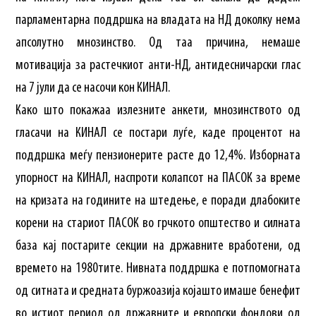
парламентарна поддршка на владата на НД доколку нема
апсолутно мнозинство. Од таа причина, немаше
мотивација за растечкиот анти-НД, антидесничарски глас
на 7 јули да се насочи кон КИНАЛ.
Како што покажаа излезните анкети, мнозинството од
гласачи на КИНАЛ се постари луѓе, каде процентот на
поддршка меѓу пензионерите расте до 12,4%. Изборната
упорност на КИНАЛ, наспроти колапсот на ПАСОК за време
на кризата на годините на штедење, е поради длабоките
корени на стариот ПАСОК во грчкото општество и силната
база кај постарите секции на државните вработени, од
времето на 1980тите. Нивната поддршка е потпомогната
од ситната и средната буржоазија којашто имаше бенефит
во истиот период од државните и европски фондови од