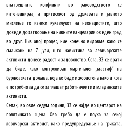
внатрешните конфликти во раководството се
интензивираа, а притисокот од државата и јавното
мислење го изнесе кукавлукот на неонацистите, што
доведе до затворање на нивните канцеларии ов еден град
во друг. Низ овој процес, ние конечно видовме како се
смачкани на 7 јули, што навистина за левичарските
активисти донесе радост и задоволство. Сега, ЗЗ се врати
да биде, како контролиран маргинален „мастиф“ на
буржоаската држава, која ќе биде искористена како и кога
е потребно за да се заплашат работничките и младинските
активисти.
Сепак, во овие седум години, ЗЗ се најде во центарот на
политичката сцена. Ова треба да е поука за секој
левичарски активист, како предупредување на грчката,