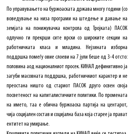
По управувањето на буржоаската држава многу години (со
воведување на низа програми на штедење и давање на
земјата на понижувачка контрола од Тројката) ПАСОК
одлучно ги прекрши сите врски со широките секции на
работничката класа и младина. Нејзината изборна
поддршка помеѓу овие слоеви на 7 јули беше од 3-4 отсто:
половина аод националниот просек. КИНАЛ дефинитивно ја
загуби масовната поддршка, работничкиот карактер и не
преостана ништо од стариот ПАСОК друго освен своја
посветеност на капиталистичките политики. По промената
на името, таа е обична буржоаска партија на центарот,
чија социјален состав и социјална база која старее ја прават
ентитет на умирање.
Кршливите политички изгледи на КИНАЛ веќе се тестираа,