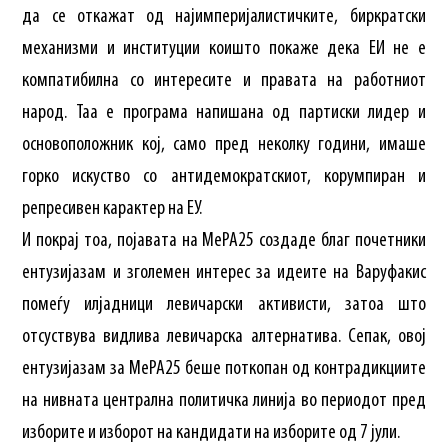
да се откажат од најимперијалистичките, биркратски
механизми и институции коишто покаже дека ЕИ не е
компатибилна со интересите и правата на работниот
народ. Таа е програма напишана од партиски лидер и
основоположник кој, само пред неколку години, имаше
горко искуство со антидемократскиот, корумпиран и
репресивен карактер на ЕУ.
И покрај тоа, појавата на МеРА25 создаде благ почетники
ентузијазам и зголемен интерес за идеите на Варуфакис
помеѓу илјадници левичарски активисти, затоа што
отсуствува видлива левичарска алтернатива. Сепак, овој
ентузијазам за МеРА25 беше поткопан од контрадикциите
на нивната централна политичка линија во периодот пред
изборите и изборот на кандидати на изборите од 7 јули.