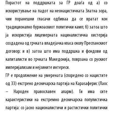
Порастот на поддршката за ГР доаѓа од а) со
искористување на падот на неонацистичката Златна зора,
чии поранешни гласачи одбиваа да се вратат кон
традиционално буржоаскиот политички камп; б) затоа што
ја искористија лицемерната нациналистичка хистерија
создадена од грчката владејачка класа околу Преспанскиот
договор; и в) затоа што има поддршка и фондови од
капиталисти во грчката Македонија, поврзана со рускиот
империјализам и нејзините интереси.
ГР е продолжение на умерената (споредено со нацистите
од ЗЗ) екстрено десничарска партија на Караѕаферис (Лаос
– Народен православен аларм). Ги има сите
карактеристики на екстремно десничарска популистичка
партија: со јасно националистичи и растистички политички