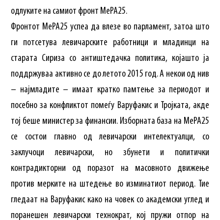
одлуките на самиот фронт МеРА25.
Фронтот МеРА25 успеа да влезе во парламент, затоа што
ги потсетува левичарските работници и младинци на
старата Сириза со антиштедачка политика, којашто ја
поддржуваа активно се до летото 2015 год. А некои од нив
– најмладите – имаат кратко памтење за периодот и
посебно за конфликтот помеѓу Варуфакис и Тројката, акде
тој беше министер за финансии. Изборната база на МеРА25
се состои главно од левичарски интелектуалци, со
заклучоци левичарски, но збунети и политички
контрадикторни од поразот на масовното движење
против мерките на штедење во изминатиот период. Тие
гледаат на Варуфакис како на човек со академски углед и
поранешен левичарски технократ, кој пружи отпор на