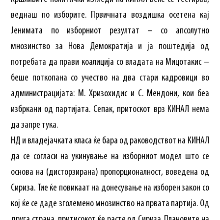
веднаш по изборите. Првичната воздишка осетена кај
Јенимата по изборниот резултат – со апсолутно
мнозинство за Нова Демократија и ја поштедија од
потребата да прави коалиција со владата на Мицотакис –
беше поткопана со учество на два стари кадровици во
администрацијата: М. Хризохидис и С. Мендони, кои беа
избркани од партијата. Сепак, притоскот врз КИНАЛ нема
да запре тука.
НД и владејачката класа ќе бара од раководствот на КИНАЛ
да се согласи на укинување на изборниот модел што се
основа на (дисторзирана) пропорционалност, воведена од
Сириза. Тие ќе повикаат на донесување на изборен закон со
кој ќе се даде зголемено мнозинство на првата партија. Од
друга страна, притисокот ќе расте од Сириза. Плановите на