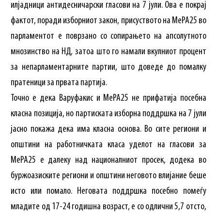
илјадници антидесничарски гласови на 7 јули. Ова е покрај
фактот, поради изборниот закон, присуството на МеРА25 во
парламентот е поврзано со сопирањето на апсолутното
мнозинство на НД, затоа што го намали вкулниот процент
за непарламентарните партии, што доведе до помалку
пратеници за првата партија.
Точно е дека Варуфакис и МеРА25 не прифатија посебна
класна позиција, но партиската изборна поддршка на 7 јули
јасно покажа дека има класна основа. Во сите региони и
општини на работничката класа уделот на гласови за
МеРА25 е далеку над националниот просек, додека во
буржоазиските региони и општини неговото влијание беше
исто или помало. Неговата поддршка посебно помеѓу
младите од 17-24 годишна возраст, е со одлични 5,7 отсто,