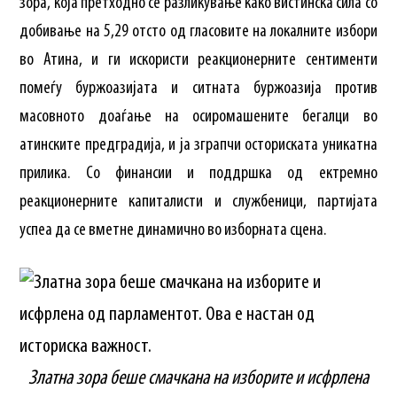
зора, која претходно се разликување како вистинска сила со
добивање на 5,29 отсто од гласовите на локалните избори
во Атина, и ги искористи реакционерните сентименти
помеѓу буржоазијата и ситната буржоазија против
масовното доаѓање на осиромашените бегалци во
атинските предградија, и ја зграпчи осториската уникатна
прилика. Со финансии и поддршка од ектремно
реакционерните капиталисти и службеници, партијата
успеа да се вметне динамично во изборната сцена.
Златна зора беше смачкана на изборите и исфрлена