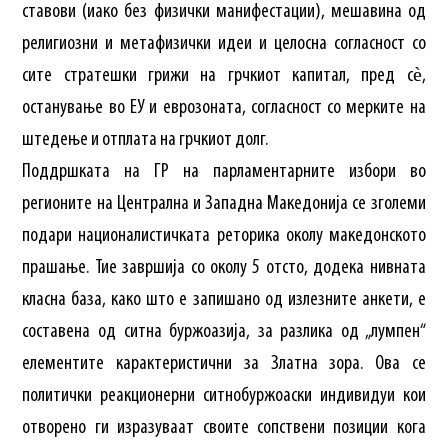
ставови (иако без физички манифестации), мешавина од
религиозни и метафизички идеи и целосна согласност со
сите стратешки грижи на грчкиот капитал, пред сѐ,
останување во ЕУ и еврозоната, согласност со мерките на
штедење и отплата на грчкиот долг.
Поддршката на ГР на парламентарните избори во
регионите на Централна и Западна Македонија се зголеми
подари националистичката реторика околу македонското
прашање. Тие завршија со околу 5 отсто, додека нивната
класна база, како што е запишано од излезните анкети, е
составена од ситна буржоазија, за разлика од „лумпен“
елементите карактеристични за Златна зора. Ова се
политички реакционерни ситнобуржоаски индивидуи кои
отворено ги изразуваат своите сопствени позиции кога