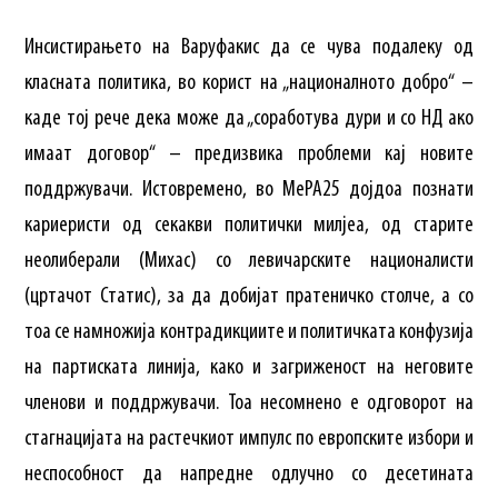
Инсистирањето на Варуфакис да се чува подалеку од
класната политика, во корист на „националното добро“ –
каде тој рече дека може да „соработува дури и со НД ако
имаат договор“ – предизвика проблеми кај новите
поддржувачи. Истовремено, во МеРА25 дојдоа познати
кариеристи од секакви политички милјеа, од старите
неолиберали (Михас) со левичарските националисти
(цртачот Статис), за да добијат пратеничко столче, а со
тоа се намножија контрадикциите и политичката конфузија
на партиската линија, како и загриженост на неговите
членови и поддржувачи. Тоа несомнено е одговорот на
стагнацијата на растечкиот импулс по европските избори и
неспособност да напредне одлучно со десетината