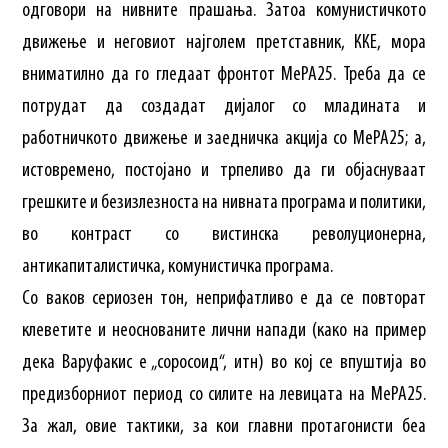
одговори на нивните прашања. Затоа комунистичкото
движење и неговиот најголем претставник, ККЕ, мора
вниматилно да го гледаат фронтот МеРА25. Треба да се
потрудат да создадат дијалог со младината и
работничкото движење и заедничка акција со МеРА25; а,
истовремено, постојано и трпеливо да ги објаснуваат
грешките и безизлезноста на нивната програма и политики,
во контраст со вистинска револуционерна,
антикапиталистичка, комунистичка програма.
Со ваков сериозен тон, неприфатливо е да се повторат
клеветите и неоснованите лични напади (како на пример
дека Варуфакис е „соросоид“, итн) во кој се впуштија во
предизборниот период со силите на левицата на МеРА25.
За жал, овие тактики, за кои главни протагонисти беа