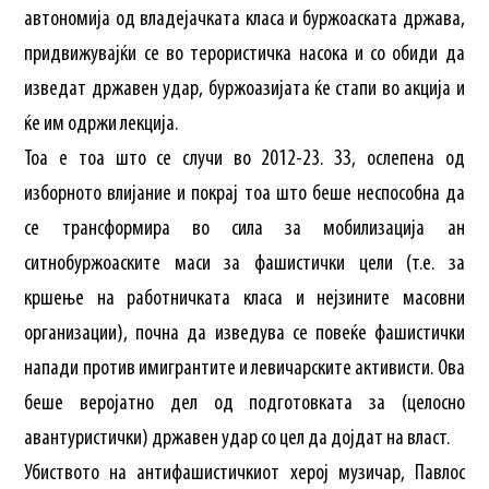
автономија од владејачката класа и буржоаската држава,
придвижувајќи се во терористичка насока и со обиди да
изведат државен удар, буржоазијата ќе стапи во акција и
ќе им одржи лекција.
Тоа е тоа што се случи во 2012-23. ЗЗ, ослепена од
изборното влијание и покрај тоа што беше неспособна да
се трансформира во сила за мобилизација ан
ситнобуржоаските маси за фашистички цели (т.е. за
кршење на работничката класа и нејзините масовни
организации), почна да изведува се повеќе фашистички
напади против имигрантите и левичарските активисти. Ова
беше веројатно дел од подготовката за (целосно
авантуристички) државен удар со цел да дојдат на власт.
Убиството на антифашистичкиот херој музичар, Павлос