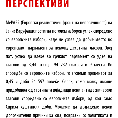
ПЕРСПЕКТИВИ
МеРА25 (Европски реалистичен фронт на непослушност) на
Јанис Варуфакис постигна поголем изборен успех споредено
со европските избори, каде не успеа да добие место во
европскиот парламент за неколку десетина гласови. Овој
пат, успеа да влезе во грчкиот парламент со удел на
гласови од 3,44 отсто; 194 232 гласови и 9 места. Во
споредба со европските избори, го зголеми процентот за
0,45 и доби 24 597 повеќе. Сепак, само малку имаше
придобивка од стотината илјадници нови антидесничарски
гласови споредено со европските избори, од кои само
Сириза суштински доби. Можеме да додадеме некои
дополнителни причини за ова, поврзани со политиката и