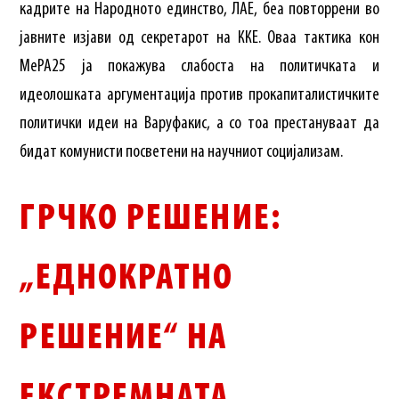
кадрите на Народното единство, ЛАЕ, беа повторрени во
јавните изјави од секретарот на ККЕ. Оваа тактика кон
МеРА25 ја покажува слабоста на политичката и
идеолошката аргументација против прокапиталистичките
политички идеи на Варуфакис, а со тоа престануваат да
бидат комунисти посветени на научниот социјализам.
ГРЧКО РЕШЕНИЕ:
„ЕДНОКРАТНО
РЕШЕНИЕ“ НА
ЕКСТРЕМНАТА