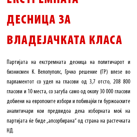
ДЕСНИЦА ЗА
ВЛАДЕЈАЧКАТА КЛАСА
Партијата на екстремната десница на политичарот и
бизнисмен К. Велопуполс, Грчко решение (ГР) влезе во
парламентот со удел на гласови од 3,7 отсто, 208 800
гласови и 10 места, со загуба само од околу 30 000 гласови
добиени на европските избори и побивајќи ги буржоаските
аналитичари кои предвидоа дека изборната моќ на
партијата ќе биде „апсорбирана“ од страна на растечката
НД.