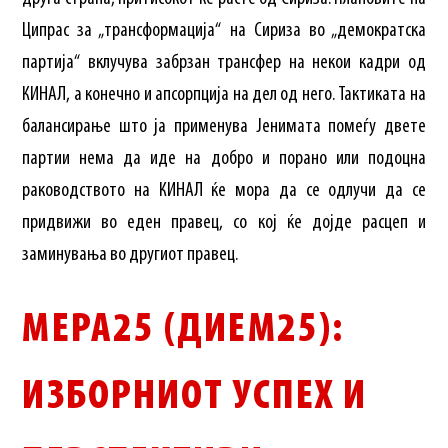
Ципрас за „трансформација“ на Сириза во „демократска
партија“ вклучува забрзан трансфер на некои кадри од
КИНАЛ, а конечно и апсорпција на дел од него. Тактиката на
балансирање што ја применува Јенимата помеѓу двете
партии нема да иде на добро и порано или подоцна
раководството на КИНАЛ ќе мора да се одлучи да се
придвижи во еден правец, со кој ќе дојде расцеп и
заминувања во другиот правец.
МЕРА25 (ДИЕМ25):
ИЗБОРНИОТ УСПЕХ И