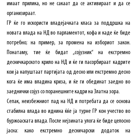
имаат прилика, но не сакаат да се активираат и да се
организираат.
ГР ќе го искористи владејачката класа за поддршка на
новата влада на НД во парламентот, кофа и каде ќе биде
потребно; на пример, за промена на избориот закон.
Понатаму, тие ќе бидат „сојузник“ на екстремно
десничкарското крило на НД и ќе ги пасорбираат кадрите
кои ја напуштаат партијата од десно или екстремно десно
кога ќе има владина криза, и ќе ги обединат заедно во
заеднички сојуз со поранешните кадри на Златна зора.
Сепак, неизбежниот пад на НД и потребата да се основа
стабилна влада во иднина ќќе ја турне ГР кон учество во
буржоаската влада. После нејзината улога ќе биде целосно
јасна: како екстремно десничарски додаток на