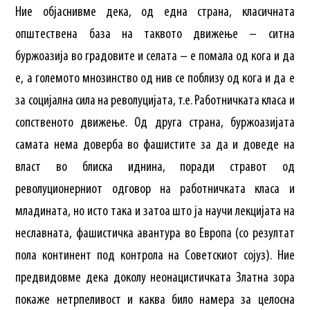
Ние објаснивме дека, од една страна, класичната
општествена база на таквото движење – ситна
буржоазија во градовите и селата – е помала од кога и да
е, а големото мнозинство од нив се поблизу од кога и да е
за социјална сила на револуцијата, т.е. Работничката класа и
сопственото движење. Од друга страна, буржоазијата
самата нема доверба во фашистите за да и доведе на
власт во блиска иднина, поради стравот од
револуционерниот одговор на работничката класа и
младината, но исто така и затоа што ја научи лекцијата на
неславната, фашистичка авантура во Европа (со резултат
пола континент под контрола на Советскиот сојуз). Ние
предвидовме дека доколу неонацистичката Златна зора
покаже нетрпеливост и каква било намера за целосна