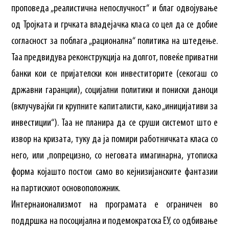
проповеда „реалистична непослучност“ и благ одвојување
од Тројката и грчката владејачка класа со цел да се добие
согласност за поблага „рационална“ политика на штедење.
Таа предвидува реконструкција на долгот, повеќе приватни
банки кои се пријателски кон инвеститорите (секогаш со
државни гаранции), социјални политики и пониски даноци
(вклучувајќи ги крупните капиталисти, како „иницијативи за
инвестиции“). Таа не планира да се сруши системот што е
извор на кризата, туку да ја помири работничката класа со
него, или ,попрецизно, со неговата имагинарна, утописка
форма којашто постои само во кејнизијанските фантазии
на партискиот основоположник.
Интернаионализмот на програмата е ограничен во
поддршка на посоцијална и подемократска ЕУ, со одбивање