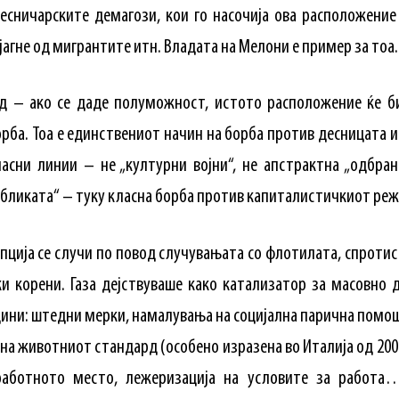
есничарските демагози, кои го насочија ова расположение
јагне од мигрантите итн. Владата на Мелони е пример за тоа.
од – ако се даде полуможност, истото расположение ќе би
орба. Тоа е единствениот начин на борба против десницата 
асни линии – не „културни војни“, не апстрактна „одбран
убликата“ – туку класна борба против капиталистичкиот реж
упција се случи по повод случувањата со флотилата, спротис
ки корени. Газа дејствуваше како катализатор за масовно
дини: штедни мерки, намалувања на социјална парична помо
 на животниот стандард (особено изразена во Италија од 20
работното место, лежеризација на условите за работа