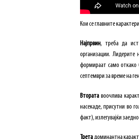
Кои се главните карактер
Најпрвин
, треба да ис
организации. Лидерите н
формираат само откако 
септември за време на ге
Втората
воочлива карак
насекаде, присутни во го
факт), излегувајќи заедн
Трета
доминантна каракте