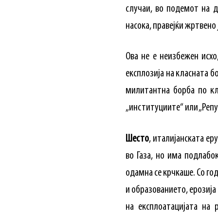
случаи, во подемот на д
насока, правејќи жртвено 
Ова не е неизбежен исх
експлозија на класната б
милитантна борба по кл
„институциите“ или „Реп
Шесто
, италијанската ер
во Газа, но има подлабо
одамна се крчкаше. Со го
и образованието, ерозија
на експлоатацијата на 