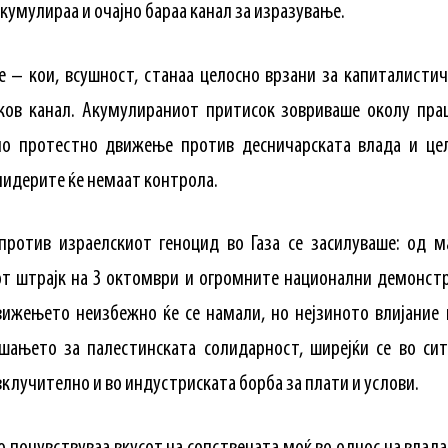
кумулираа и очајно бараа канал за изразување.
е – кои, всушност, станаа целосно врзани за капиталисти
ков канал. Акумулираниот притисок зовриваше околу пра
но протестно движење против десничарската влада и це
лидерите ќе немаат контрола.
против израелскиот геноцид во Газа се засилуваше: од 
от штрајк на 3 октомври и огромните национални демонстр
ижењето неизбежно ќе се намали, но нејзиното влијание 
шањето за палестинската солидарност, ширејќи се во сит
клучително и во индустриската борба за плати и услови.