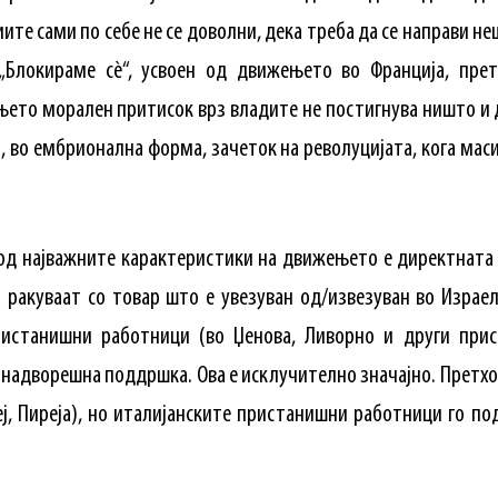
те сами по себе не се доволни, дека треба да се направи неш
 „Блокираме сè“, усвоен од движењето во Франција, прет
њето морален притисок врз владите не постигнува ништо и 
и, во ембрионална форма, зачеток на револуцијата, кога мас
 од најважните карактеристики на движењето е директната
 ракуваат со товар што е увезуван од/извезуван во Израел
ристанишни работници (во Џенова, Ливорно и други при
 надворешна поддршка. Ова е исклучително значајно. Претхо
еј, Пиреја), но италијанските пристанишни работници го п