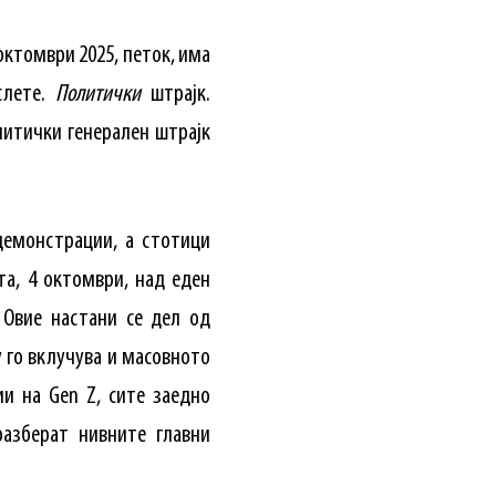
 октомври 2025, петок, има
слете.
Политички
штрајк.
литички генерален штрајк
демонстрации, а стотици
та, 4 октомври, над еден
 Овие настани се дел од
у го вклучува и масовното
и на Gen Z, сите заедно
разберат нивните главни