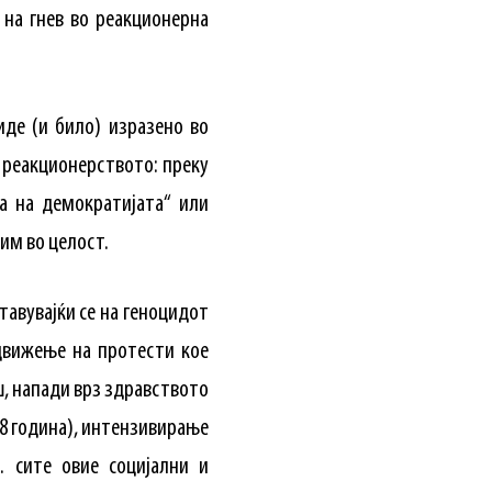
 на гнев во реакционерна
де (и било) изразено во
и реакционерството: преку
а на демократијата“ или
им во целост.
тавувајќи се на геноцидот
 движење на протести кое
ш, напади врз здравството
08 година), интензивирање
… сите овие социјални и