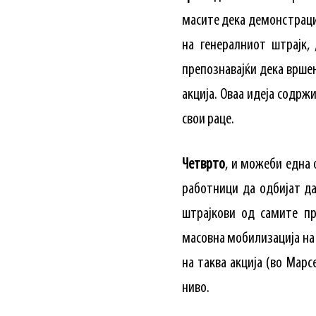
масите дека демонстрации
на генералниот штрајк,
препознавајќи дека врше
акција. Оваа идеја содрж
свои раце.
Четврто
, и можеби една
работници да одбијат да
штрајкови од самите п
масовна мобилизација на
на таква акција (во Марс
ниво.