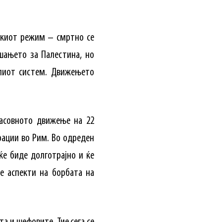
чкиот режим – смртно се
шањето за Палестина, но
лиот систем. Движењето
масовното движење на 22
ации во Рим. Во одреден
ќе биде долготрајно и ќе
е аспекти на борбата на