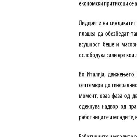
економски притисоци се а
Лидерите на синдикатит
плашеа да обезбедат та
всушност беше и масов
ослободува сили врз кои 
Во Италија, движењето 
септември до генерални
момент, оваа фаза од дв
одекнува надвор од пра
работниците и младите, в