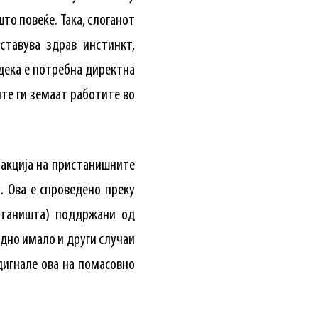
то повеќе. Така, слоганот
ставува здрав инстинкт,
дека е потребна директна
ите ги земаат работите во
 акција на пристанишните
. Ова е спроведено преку
станишта) поддржани од
дно имало и други случаи
одигнале ова на помасовно