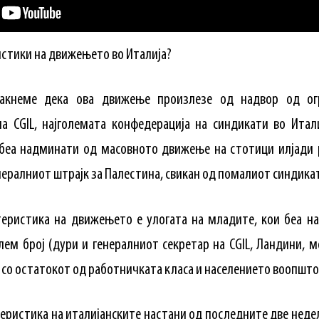
истики на движењето во Италија?
такнеме дека ова движење произлезе од надвор од ог
а CGIL, најголемата конфедерација на синдикати во Итал
беа надминати од масовното движење на стотици илјади 
нералниот штрајк за Палестина, свикан од помалиот синдикат
теристика на движењето е улогата на младите, кои беа на
лем број (дури и генералниот секретар на CGIL, Ландини, 
о со остатокот од работничката класа и населението воопшто
ристика на италијанските настани од последните две недел