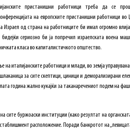
лијанските пристанишни работници треба да се пр
Конференцијата на европските пристанишни работници во 
на Израел од страна на работниците би имал огромно влија
 бидејќи сериозно би ја попречил израелската воена маши
ничката класа во капиталистичкото општество.
е на италијанските работници и млади, во земја управуван
 шлаканица за сите скептици, циници и деморализирани ел
целата година жално кукајќи за таканаречениот подем на фа
на сите буржоаски институции (како резултат на органскат
стаблишмент расположение. Поради банкротот на „левицата“,