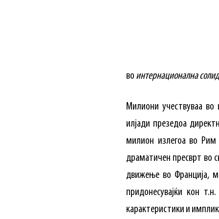
во
интернационална соли
Милиони учествуваа во 
илјади презедоа директн
милион излегоа во Рим 
драматичен пресврт во св
движење во Франција, м
придонесувајќи кон т.н
карактеристики и имплик