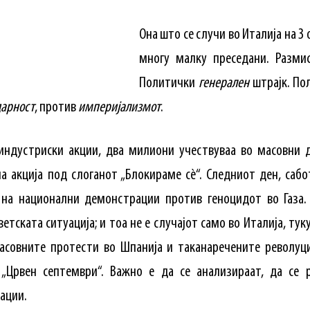
Она што се случи во Италија на 3
многу малку преседани. Разми
Политички
генерален
штрајк. По
дарност
, против
империјализмот
.
индустриски акции, два милиони учествуваа во масовни 
а акција под слоганот „Блокираме сè“. Следниот ден, сабо
на национални демонстрации против геноцидот во Газа.
етската ситуација; и тоа не е случајот само во Италија, тук
асовните протести во Шпанија и таканаречените револуци
. „Црвен септември“. Важно е да се анализираат, да се 
ации.