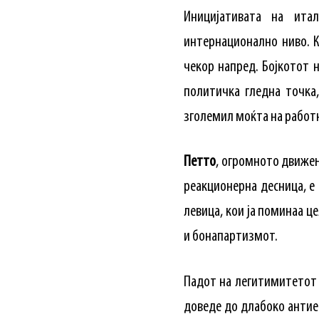
Иницијативата на ита
интернационално ниво. 
чекор напред. Бојкотот 
политичка гледна точка,
зголемил моќта на работ
Петто
, огромното движењ
реакционерна десница, е
левица, кои ја поминаа 
и бонапартизмот.
Падот на легитимитетот 
доведе до длабоко антие