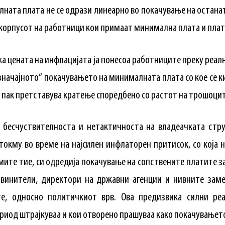
ната плата не се одрази линеарно во покачување на останат
 корпусот на работници кои примаат минимална плата и плат
ка цената на инфлацијата ја понесоа работниците преку реал
„значајното“ покачувањето на минималната плата со кое се к
 пак претставува кратење споредбено со растот на трошоцит
 бесчуствителноста и нетактичноста на владеачката стру
 токму во време на најсилен инфлаторен притисок, со која 
ите тие, си одредија покачување на сопствените платите за
бвинители, директори на државни агенции и нивните заме
е, односно политичкиот врв. Ова предизвика силни ре
ериод штрајкуваа и кои отворено прашуваа како покачувањето