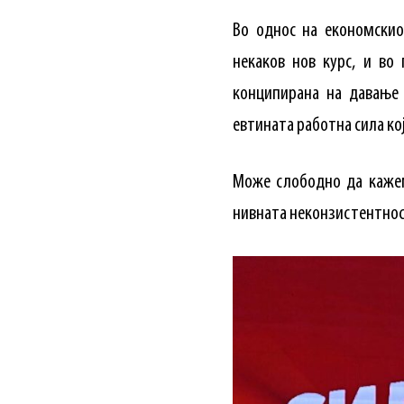
Во однос на економскио
некаков нов курс, и во
конципирана на давање 
евтината работна сила ко
Може слободно да кажем
нивната неконзистентнос