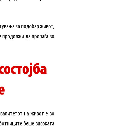
етувања за подобар живот,
е продолжи да пропаѓа во
состојба
е
квалитетот на живот е во
аботниците беше високата