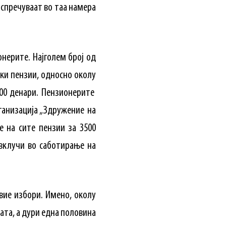
 спречуваат во таа намера
онерите. Најголем број од
ски пензии, односно околу
000 денари. Пензионерите
ганизација „Здружение на
 на сите пензии за 3500
 вклучи во саботирање на
вие избори. Имено, околу
ата, а дури една половина