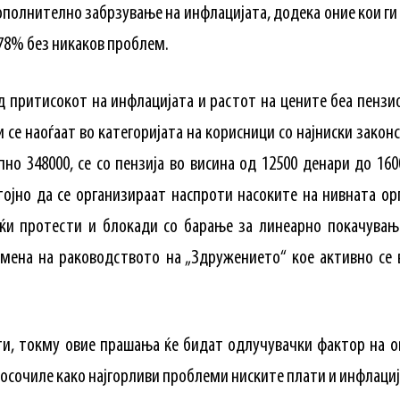
полнително забрзување на инфлацијата, додека оние кои ги
78% без никаков проблем.
д притисокот на инфлацијата и растот на цените беа пензи
 се наоѓаат во категоријата на корисници со најниски закон
пно 348000, се со пензија во висина од 12500 денари до 16
ојно да се организираат наспроти насоките на нивната ор
јќи протести и блокади со барање за линеарно покачување
смена на раководството на „Здружението“ кое активно се
и, токму овие прашања ќе бидат одлучувачки фактор на о
осочиле како најгорливи проблеми ниските плати и инфлациј