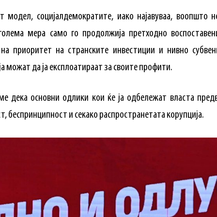
т модел, социјалдемократите, иако најавуваа, воопшто не
 голема мера само го продолжија претходно воспоставе
на приоритет на странските инвестиции и нивно субве
ја можат да ја експлоатираат за своите профити.
е дека основни одлики кои ќе ја одбележат власта пред
т, беспринципност и секако распространетата корупција.