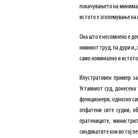
покачувањето на минимал
истото е зголемување на
Она што е несомнено е де
нивниот труд, па дури и 
само номинално и истото
Илустративен пример за
Уставниот суд, донесена
функционери, односно сам
опфатени сите судии, о
пратениците, министрит
синдикатите кои во тој п