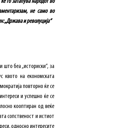
 ќе го затапува народот во
аментаризам, не само во
н: „Држава и револуција“
 што беа „историски“, за
ус квото на економската
емократија повторно ќе се
интереси и успешно ќе се
елосно кооптиран од веќе
ата сопственост и истиот
реси, односно интересите