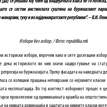
[да] се решава кој член од владејачката класа ќе го потиска,
то се состои вистинската суштина на буржоаскиот парл
онархии, туку и во најдемократските републики“. – В.И. Лени
Избори без избор. / Фото: republika.mk
ни историски избори, впрочем како и сите досегашни избори
е дека историското во нив значи зацврстување на стат
репресија на буржоазијата. Преку фасадата на наводната д
ласа со излишни прашања неповрзани со нејзините класни 
ата експлоатација. Во тој контекст изборниот процес е ц
гарси произлезени од криминалната кражба на општествен
е на нивната доминација и заштита на нивните класни инте