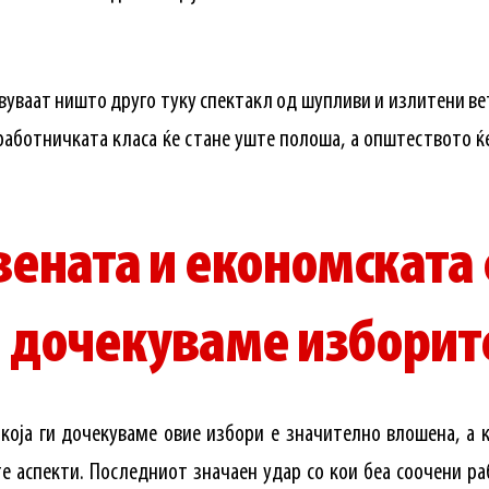
вуваат ништо друго туку спектакл од шупливи и излитени в
работничката класа ќе стане уште полоша, а општеството ќ
ената и економската 
ги дочекуваме изборит
 која ги дочекуваме овие избори е значително влошена, а 
те аспекти. Последниот значаен удар со кои беа соочени р