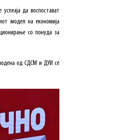
 успеаја да воспостават
ниот модел на економија
нционирање со понуда за
водена од СДСМ и ДУИ се