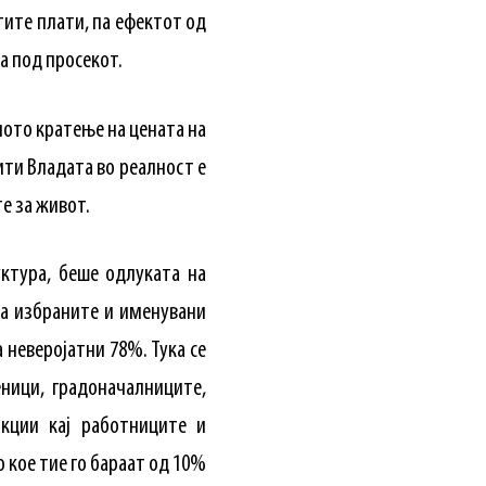
ите плати, па ефектот од
а под просекот.
ното кратење на цената на
ити Владата во реалност е
е за живот.
ктура, беше одлуката на
на избраните и именувани
 неверојатни 78%. Тука се
ници, градоначалниците,
акции кај работниците и
 кое тие го бараат од 10%