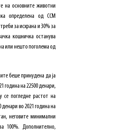
те на основните животни
чка определена од ССМ
треби за исхрана и 30% за
ачка кошничка останува
на или нешто поголема од
ите беше принудена да ја
1 година на 22500 денари,
у се погледне растот на
 денари во 2021 година на
стан, неговите минимални
за 100%. Дополнително,