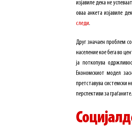
изјавиле дека не успеваа
оваа анкета изјавиле д
следи
.
Друг значаен проблем со
население кое бега во це
ја поткопува одржливос
Економскиот модел засн
претставува системски н
перспективи за граѓаните
Социјалд