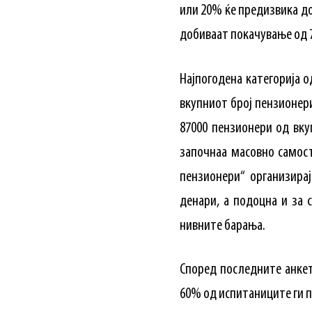
или 20% ќе предизвика до
добиваат покачување од 
Најпогодена категорија о
вкупниот број пензионери
87000 пензионери од вку
започнаа масовно самост
пензионери“ организира
денари, а подоцна и за 
нивните барања.
Според последните анкет
60% од испитаниците ги п