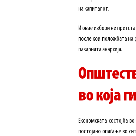
на капиталот.
И овие избори не претста
после кои положбата на 
пазарната анархија.
Општеств
во која 
Економската состојба во
постојано опаѓање во си