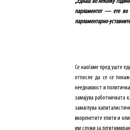
„Еднаш во неколку години 
парламентот — ете во ш
парламентарно-уставните м
Се наоѓаме пред уште ед
отпосле да се се покаж
нееднаквост и политичка 
замајува работничката к
замаглува капиталистичк
вкоренетите елити и оли
им служи за легитимирањ