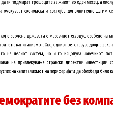
т да ги подмират трошоците за живот во еден месец, а око
ека очекуваат економската состојба дополнително да им с
 кој е соочена државата е масовниот егзодус, особено на 
нтрите на капитализмот. Овој одлив претставува двојна закан
та на целиот систем, но и го исцрпува човечкиот пот
ован на привлекување странски директни инвестиции с
еуспех на капитализмот на периферијата да обезбеди било к
.
емократите без комп