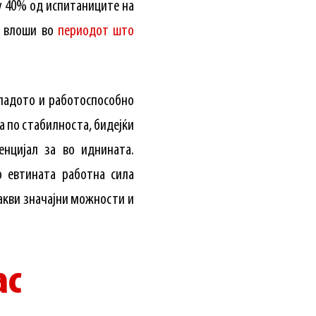
лу 40% од испитаниците на
е влоши во
периодот што
младото и работоспособно
а по стабилноста, бидејќи
енцијал за во иднината.
о евтината работна сила
акви значајни можности и
ас