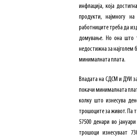
инфлација, која достиг
продукти, најмногу н
работниците треба да изд
домување. Но она што 
недостижна за најголем 
минималната плата.
Владата на СДСМ и ДУИ з
покачи минималната плата
колку што изнесува ден
трошоците за живот. Па т
57500 денари во јануари
трошоци изнесуваат 73