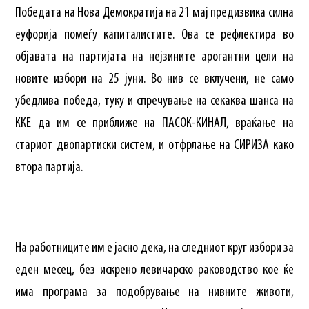
Победата на Нова Демократија на 21 мај предизвика силна
еуфорија помеѓу капиталистите. Ова се рефлектира во
објавата на партијата на нејзините арогантни цели на
новите избори на 25 јуни. Во нив се вклучени, не само
убедлива победа, туку и спречување на секаква шанса на
ККЕ да им се приближе на ПАСОК-КИНАЛ, враќање на
стариот двопартиски систем, и отфрлање на СИРИЗА како
втора партија.
На работниците им е јасно дека, на следниот круг избори за
еден месец, без искрено левичарско раководство кое ќе
има програма за подобрување на нивните животи,