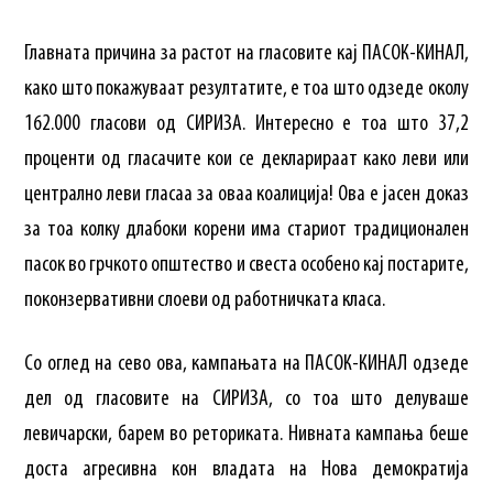
Главната причина за растот на гласовите кај ПАСОК-КИНАЛ,
како што покажуваат резултатите, е тоа што одзеде околу
162.000 гласови од СИРИЗА. Интересно е тоа што 37,2
проценти од гласачите кои се декларираат како леви или
централно леви гласаа за оваа коалиција! Ова е јасен доказ
за тоа колку длабоки корени има стариот традиционален
пасок во грчкото општество и свеста особено кај постарите,
поконзервативни слоеви од работничката класа.
Со оглед на сево ова, кампањата на ПАСОК-КИНАЛ одзеде
дел од гласовите на СИРИЗА, со тоа што делуваше
левичарски, барем во реториката. Нивната кампања беше
доста агресивна кон владата на Нова демократија