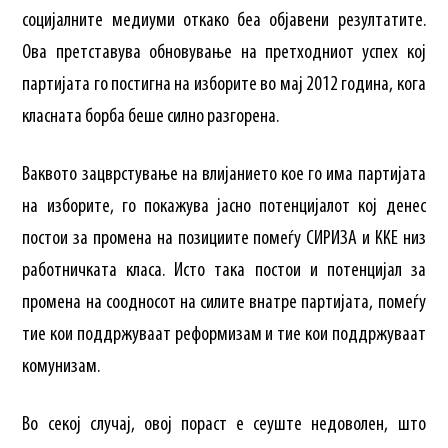
социјалните медиуми откако беа објавени резултатите.
Ова претставува обновување на претходниот успех кој
партијата го постигна на изборите во мај 2012 година, кога
класната борба беше силно разгорена.
Ваквото зацврстување на влијанието кое го има партијата
на изборите, го покажува јасно потенцијалот кој денес
постои за промена на позициите помеѓу СИРИЗА и ККЕ низ
работничката класа. Исто така постои и потенцијал за
промена на соодносот на силите внатре партијата, помеѓу
тие кои поддржуваат реформизам и тие кои поддржуваат
комунизам.
Во секој случај, овој пораст е сеуште недоволен, што