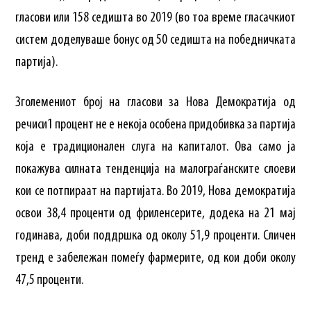
гласови или 158 седишта во 2019 (во тоа време гласачкиот
систем доделуваше бонус од 50 седишта на победничката
партија).
Зголемениот број на гласови за Нова Демократија од
речиси1 процент не е некоја особена придобивка за партија
која е традиционален слуга на капиталот. Ова само ја
покажува силната тенденција на малограѓанските слоеви
кои се потпираат на партијата. Во 2019, Нова демократија
освои 38,4 проценти од фриленсерите, додека на 21 мај
годинава, доби поддршка од околу 51,9 проценти. Сличен
тренд е забележан помеѓу фармерите, од кои доби околу
47,5 проценти.