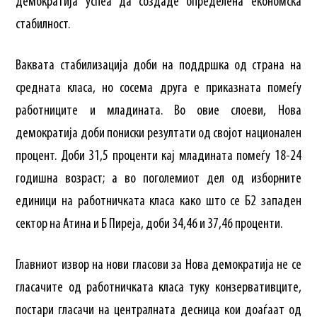
демократија успеа да создаде определена економска
стабилност.
Ваквата стабилизација доби на поддршка од страна на
средната класа, но сосема друга е приказната помеѓу
работниците и младината. Во овие слоеви, Нова
демократија доби пониски резултати од својот национален
процент. Доби 31,5 проценти кај младината помеѓу 18-24
годишна возраст; а во поголемиот дел од изборните
единици на работничката класа како што се Б2 западен
сектор на Атина и Б Пиреја, доби 34,46 и 37,46 проценти.
Главниот извор на нови гласови за Нова демократија не се
гласачите од работничката класа туку конзервативците,
постари гласачи на централната десница кои доаѓаат од