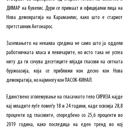
ДИМАР на Кувелис. Дури се примаат и официјални лица на
Нова демократија на Караманлис, како што е стариот
претставник Антонарос.
Заземањето на некаква средина не само што ја оддели
работничката класа и левичарите, но исто така не успеа
ниту да ги сочува десетиците илјади гласови на ситната
буржоазија, која се приближи кон десно кон Нова
демократија, но најмногу кон ПАСОК-КИНАЛ.
Единствено зголемување на гласачкото тело СИРИЗА најде
кај младите луѓе помеѓу 18 и 24 години, каде освоија 28,8
проценти од гласовите, споредбено со 25,6 проценти во
2019 година, како последица на еден тренд во кој