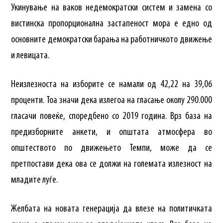
Укинување на ваков недемократски систем и замена со
вистинска пропорционална застапеност мора е едно од
основните демократски барања на работничкото движење
и левицата.
Неизлезноста на изборите се намали од 42,22 на 39,06
проценти. Тоа значи дека излегоа на гласање околу 290.000
гласачи повеќе, споредбено со 2019 година. Врз база на
предизборните анкети, и општата атмосфера во
општеството по движењето Темпи, може да се
претпостави дека ова се должи на големата излезност на
младите луѓе.
Желбата на новата генерација да влезе на политичката