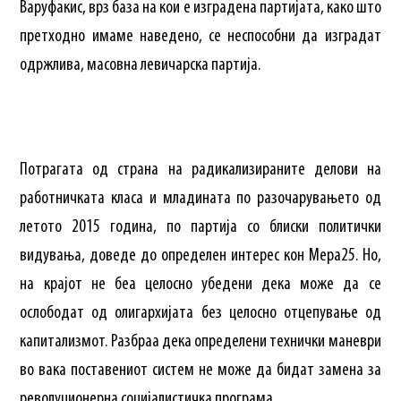
Варуфакис, врз база на кои е изградена партијата, како што
претходно имаме наведено, се неспособни да изградат
одржлива, масовна левичарска партија.
Потрагата од страна на радикализираните делови на
работничката класа и младината по разочарувањето од
летото 2015 година, по партија со блиски политички
видувања, доведе до определен интерес кон Мера25. Но,
на крајот не беа целосно убедени дека може да се
ослободат од олигархијата без целосно отцепување од
капитализмот. Разбраа дека определени технички маневри
во вака поставениот систем не може да бидат замена за
револуционерна социјалистичка програма.