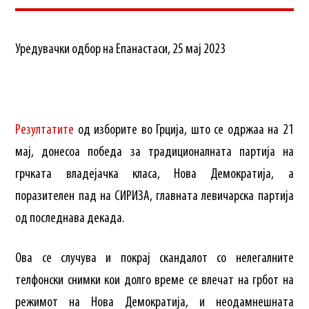
Уредувачки одбор на Епанастаси, 25 мај 2023
Резултатите
од изборите во Грција, што се одржаа на 21
мај, донесоа победа за традиционалната партија на
грчката владејачка класа, Нова Демократија, а
поразителен пад на СИРИЗА, главната левичарска партија
од последнава декада.
Ова се случува и покрај скандалот со нелегалните
телфонски снимки кои долго време се влечат на грбот на
режимот на Нова Демократија, и неодамнешната