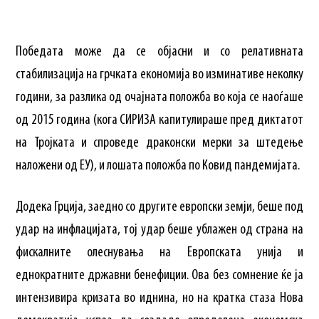
Победата може да се објасни и со релативната
стабилизација на грчката економија во изминативе неколку
години, за разлика од очајната положба во која се наоѓаше
од 2015 година (кога СИРИЗА капитулираше пред диктатот
на Тројката и спроведе драконски мерки за штедење
наложени од ЕУ), и лошата положба по Ковид пандемијата.
Додека Грција, заедно со другите европски земји, беше под
удар на инфлацијата, тој удар беше ублажен од страна на
фискалните олеснувања на Европската унија и
еднократните државни бенефиции. Ова без сомнение ќе ја
интензивира кризата во иднина, но на кратка стаза Нова