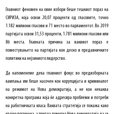
Главниот феномен на овие избори беше тешкиот пораз на
СИРИЗА, која освои 20,07 проценти од гласовите, точно
1.182 милиони гласови и 71 место во парламентот. Во 2019
партијата освои 31,53 проценти, 1.781 милиони гласови или
86 места. Главната причина за ваквиот пораз е
поместувањето на партијата кон десно и предавничките
политики на нејзиниото лидерство.
Да напоменеме дека главниот фокус во предизборната
кампања им беше насочен кон корупцијата и криминалот
на режимот на Нова демократија, а не кон некаква
конкретна програма која ќе адресира проблеми и потреби
на работничката класа. Ваквата стратегија се покажа како