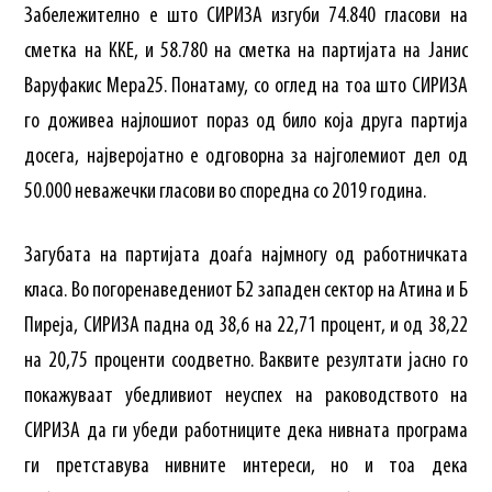
Забележително е што СИРИЗА изгуби 74.840 гласови на
сметка на ККЕ, и 58.780 на сметка на партијата на Јанис
Варуфакис Мера25. Понатаму, со оглед на тоа што СИРИЗА
го доживеа најлошиот пораз од било која друга партија
досега, најверојатно е одговорна за најголемиот дел од
50.000 неважечки гласови во споредна со 2019 година.
Загубата на партијата доаѓа најмногу од работничката
класа. Во погоренаведениот Б2 западен сектор на Атина и Б
Пиреја, СИРИЗА падна од 38,6 на 22,71 процент, и од 38,22
на 20,75 проценти соодветно. Ваквите резултати јасно го
покажуваат убедливиот неуспех на раководството на
СИРИЗА да ги убеди работниците дека нивната програма
ги претставува нивните интереси, но и тоа дека