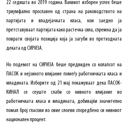
22 седишта во 2019 година. Ваквиот изборен успех беше
триумфално прославен од страна на раководството на
партијата и владејачката класа, кои заедно ја
претставуваат партијата како растечка сила, спремна да ја
поврати својата позиција која ја загуби во претходната
деката од СИРИЗА.
Но подемот на СИРИЗА беше предвиден со колапсот на
ПАСОК и нејзиното влијание помеѓу работничката класа и
младината. Изборите од 21 мај покажуваат дека ПАСОК-
КИНАЛ се сеуште слаби со нивното влијание во
работничката класа и младината, добивајќи значително
помал број гласови во овие слоеви споредбено си нивниот
национален процент.