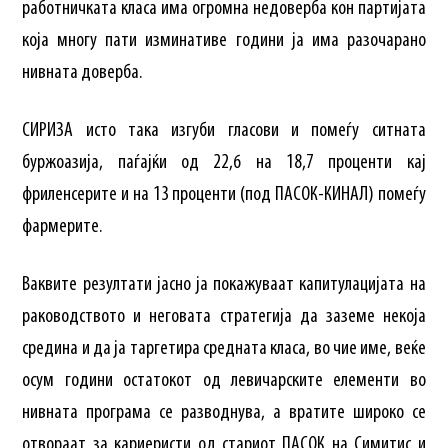
работничката класа има огромна недоверба кон партијата
која многу пати изминативе години ја има разочарано
нивната доверба.
СИРИЗА исто така изгуби гласови и помеѓу ситната
буржоазија, паѓајќи од 22,6 на 18,7 проценти кај
фриленсерите и на 13 проценти (под ПАСОК-КИНАЛ) помеѓу
фармерите.
Ваквите резултати јасно ја покажуваат капитулацијата на
раководството и неговата стратегија да заземе некоја
средина и да ја таргетира средната класа, во чие име, веќе
осум години остатокот од левичарските елементи во
нивната програма се разводнува, а вратите широко се
отвораат за кариеристи од стариот ПАСОК на Симитис и