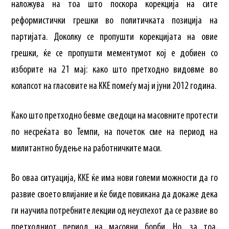
наложува на тоа што поскора корекција на сите
реформистички грешки во политичката позиција на
партијата. Доколку се пропушти корекцијата на овие
грешки, ќе се пропушти мементумот кој е добиен со
изборите на 21 мај: како што претходно видовме во
колапсот на гласовите на ККЕ помеѓу мај и јуни 2012 година.
Како што претходно бевме сведоци на масовните протести
по несреќата во Темпи, на почеток сме на период на
милитантно будење на работничките маси.
Во оваа ситуација, ККЕ ќе има нови големи можности да го
развие своето влијание и ќе биде повикана да докаже дека
ги научила потребните лекции од неуспехот да се развие во
претходниот период на масовни борби. Но, за тоа,