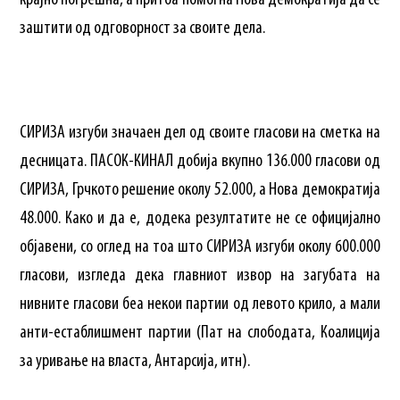
крајно погрешна, а притоа помогна Нова демократија да се
заштити од одговорност за своите дела.
СИРИЗА изгуби значаен дел од своите гласови на сметка на
десницата. ПАСОК-КИНАЛ добија вкупно 136.000 гласови од
СИРИЗА, Грчкото решение околу 52.000, а Нова демократија
48.000. Како и да е, додека резултатите не се официјално
објавени, со оглед на тоа што СИРИЗА изгуби околу 600.000
гласови, изгледа дека главниот извор на загубата на
нивните гласови беа некои партии од левото крило, а мали
анти-естаблишмент партии (Пат на слободата, Коалиција
за уривање на власта, Антарсија, итн).