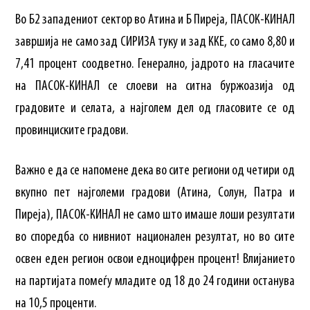
Во Б2 западениот сектор во Атина и Б Пиреја, ПАСОК-КИНАЛ
завршија не само зад СИРИЗА туку и зад ККЕ, со само 8,80 и
7,41 процент соодветно. Генерално, јадрото на гласачите
на ПАСОК-КИНАЛ се слоеви на ситна буржоазија од
градовите и селата, а најголем дел од гласовите се од
провинциските градови.
Важно е да се напомене дека во сите региони од четири од
вкупно пет најголеми градови (Атина, Солун, Патра и
Пиреја), ПАСОК-КИНАЛ не само што имаше лоши резултати
во споредба со нивниот национален резултат, но во сите
освен еден регион освои едноцифрен процент! Влијанието
на партијата помеѓу младите од 18 до 24 години останува
на 10,5 проценти.