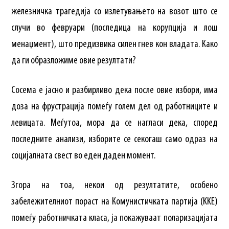
железничка трагедија со излетувањето на возот што се
случи во февруари (последица на корупција и лош
менаџмент), што предизвика силен гнев кон владата. Како
да ги образложиме овие резултати?
Сосема е јасно и разбирливо дека после овие избори, има
доза на фрустрација помеѓу голем дел од работниците и
левицата. Меѓутоа, мора да се нагласи дека, според
последните анализи, изборите се секогаш само одраз на
социјалната свест во еден даден момент.
Згора на тоа, некои од резултатите, особено
забележителниот пораст на Комунистичката партија (KKE)
помеѓу работничката класа, ја покажуваат поларизацијата