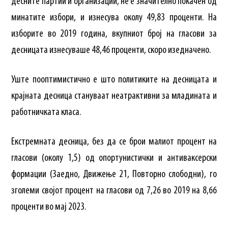
десните партии и организации, не е значително покачен од
минатите избори, и изнесува околу 49,83 проценти. На
изборите во 2019 година, вкупниот број на гласови за
десницата изнесуваше 48,46 проценти, скоро изедначено.
Уште пооптимистично е што политиките на десницата и
крајната десница стануваат неатрактивни за младината и
работничката класа.
Екстремната десница, без да се брои малиот процент на
гласови (околу 1,5) од опортунистички и антиваксерски
формации (Заедно, Движење 21, Повторно слободни), го
зголеми својот процент на гласови од 7,26 во 2019 на 8,66
проценти во мај 2023.