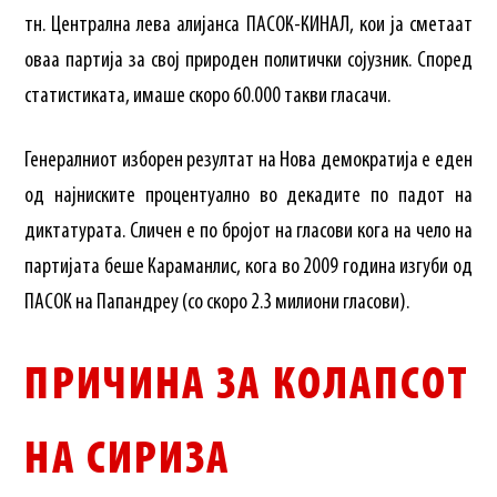
тн. Централна лева алијанса ПАСОК-КИНАЛ, кои ја сметаат
оваа партија за свој природен политички сојузник. Според
статистиката, имаше скоро 60.000 такви гласачи.
Генералниот изборен резултат на Нова демократија е еден
од најниските процентуално во декадите по падот на
диктатурата. Сличен е по бројот на гласови кога на чело на
партијата беше Караманлис, кога во 2009 година изгуби од
ПАСОК на Папандреу (со скоро 2.3 милиони гласови).
ПРИЧИНА ЗА КОЛАПСОТ
НА СИРИЗА