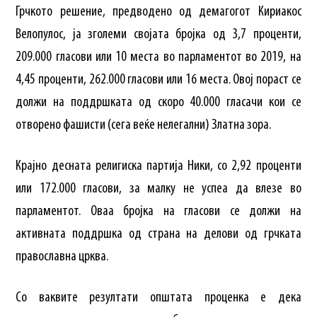
Грчкото решение, предводено од демагогот Кириакос
Велопулос, ја зголеми својата бројка од 3,7 проценти,
209.000 гласови или 10 места во парламентот во 2019, на
4,45 проценти, 262.000 гласови или 16 места. Овој пораст се
должи на поддршката од скоро 40.000 гласачи кои се
отворено фашисти (сега веќе нелегални) Златна зора.
Крајно десната религиска партија Ники, со 2,92 проценти
или 172.000 гласови, за малку не успеа да влезе во
парламентот. Оваа бројка на гласови се должи на
активната поддршка од страна на делови од грчката
православна црква.
Со ваквите резултати општата проценка е дека