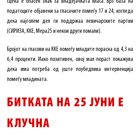
сцена е опасен знак за владејачката класа. Врз база на
податоците објавени за гласачите помеѓу 17 и 24, изгледа
дека најголем дел ги поддржаа левичарските партии
(СИРИЗА, ККЕ, Мера25 и некои други помали).
Бројот на гласови на ККЕ помеѓу младите порасна од 4,3 на
6,4 проценти. Иако позитивен, овој мал пораст покажува
дека има потреба од уште поубедлива интервенција
помеѓу младината.
БИТКАТА НА 25 ЈУНИ Е
КЛУЧНА