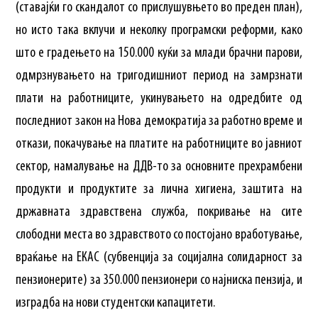
(ставајќи го скандалот со прислушувњето во преден план),
но исто така вклучи и неколку програмски реформи, како
што е градењето на 150.000 куќи за млади брачни парови,
одмрзнувањето на тригодишниот период на замрзнати
плати на работниците, укинувањето на одредбите од
последниот закон на Нова демократија за работно време и
откази, покачување на платите на работниците во јавниот
сектор, намалување на ДДВ-то за основните прехрамбени
продукти и продуктите за лична хигиена, заштита на
државната здравствена служба, покривање на сите
слободни места во здравството со постојано вработување,
враќање на ЕКАС (субвенција за социјална солидарност за
пензионерите) за 350.000 пензионери со најниска пензија, и
изградба на нови студентски капацитети.