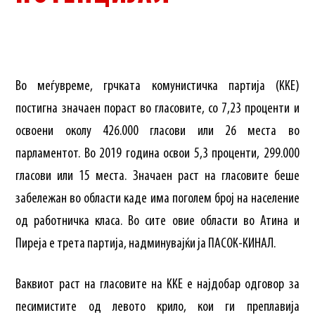
Во меѓувреме, грчката комунистичка партија (ККЕ)
постигна значаен пораст во гласовите, со 7,23 проценти и
освоени околу 426.000 гласови или 26 места во
парламентот. Во 2019 година освои 5,3 проценти, 299.000
гласови или 15 места. Значаен раст на гласовите беше
забележан во области каде има поголем број на население
од работничка класа. Во сите овие области во Атина и
Пиреја е трета партија, надминувајќи ја ПАСОК-КИНАЛ.
Ваквиот раст на гласовите на ККЕ е најдобар одговор за
песимистите од левото крило, кои ги преплавија