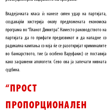
Владејачката класа ѝ нанесе силен удар на партијата,
создавајќи хистерија околу предложената економска
програма во “Планот Димитра”. Наместо раководството на
партијата да го прифати предизвикот и да нападне со
радикална кампања со која ќе се разоткријат криминалите
во банкарството, тие (а особено Варуфакис) се поставија
како засрамени апологети. Сево ова ја запечати нивната
судбина.
“ПРОСТ
ПРОПОРЦИОНАЛЕН