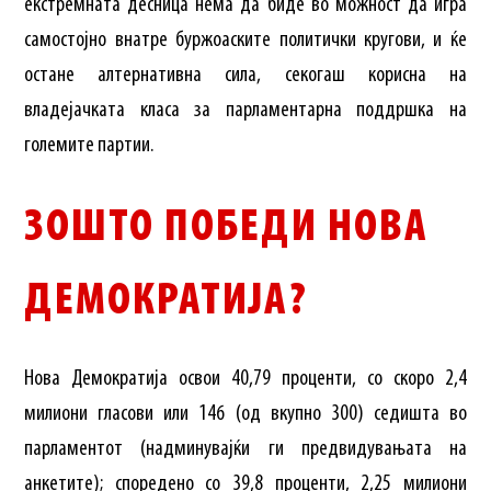
екстремната десница нема да биде во можност да игра
самостојно внатре буржоаските политички кругови, и ќе
остане алтернативна сила, секогаш корисна на
владејачката класа за парламентарна поддршка на
големите партии.
ЗОШТО ПОБЕДИ НОВА
ДЕМОКРАТИЈА?
Нова Демократија освои 40,79 проценти, со скоро 2,4
милиони гласови или 146 (од вкупно 300) седишта во
парламентот (надминувајќи ги предвидувањата на
анкетите); споредено со 39,8 проценти, 2,25 милиони