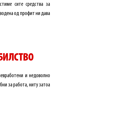
стиме сите средства за
е водена од профит ни дава
БИЛСТВО
невработени и недоволно
бни за работа, ниту затоа