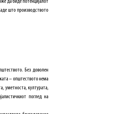
оже да биде потенцијалот
 каде што производството
општеството. Без доволен
никата – општеството нема
а, уметноста, културата,
јалистичкиот поглед на