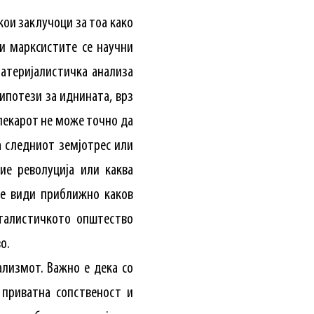
кои заклучоци за тоа како
ќи марксистите се научни
материјалистичка анализа
ипотези за иднината, врз
 лекарот не може точно да
а следниот земјотрес или
ие револуција или каква
се види приближно каков
италистичкото општество
о.
лизмот. Важно е дека со
приватна сопственост и