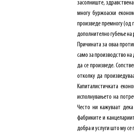
засолниште, здравствена 
многу буржоаски економ
произведе премногу (од п
дополнително губење на 
Причината за оваа проти
само за производство на 
да се произведе. Сопств
отколку да произведуваа
Капиталистичката еконо
исполнувањето на потреб
Често ни кажуваат дека
фабриките и канцелариит
добра и услуги што му се