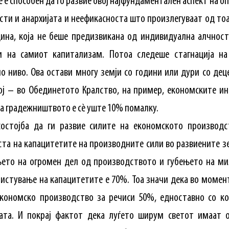
е е способен да го развие овој најфундаментален аспект на 
сти и анархијата и неефикасноста што произлегуваат од тоа
дина, која не беше предизвикана од индивидуална алчност
и на самиот капитализам. Потоа следеше стагнација на
о ниво. Ова остави многу земји со години или дури со дец
ој – во Обединетото Кралство, на пример, економските ин
 а градежништвото е сè уште 10% помалку.
остојба да ги развие силите на економското производ
ста на капацитетите на производните сили во развиените зе
њето на огромен дел од производството и губењето на ми
ристување на капацитетите е 70%. Тоа значи дека во моме
кономско производство за речиси 50%, едноставно со к
ата. И покрај фактот дека луѓето ширум светот имаат о