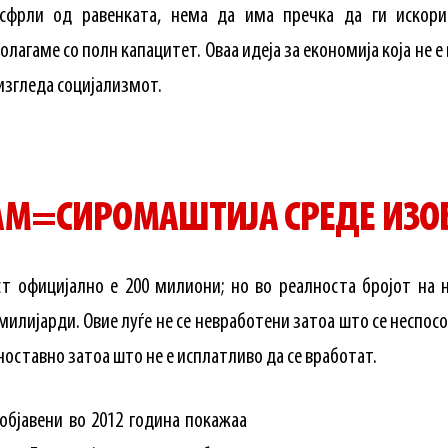
сфрли од равенката, нема да има пречка да ги искори
лагаме со полн капацитет. Оваа идеја за економија која не 
 изгледа социјализмот.
АМ=СИРОМАШТИЈА СРЕДЕ ИЗО
ст официјално е 200 милиони; но во реалноста бројот на 
милијарди. Овие луѓе не се невработени затоа што се неспосо
ноставно затоа што не е исплатливо да се вработат.
 објавени во 2012 година покажаа