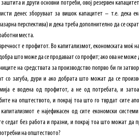
заштита и други основни потреби, овој резервен капацитет
исти денес зборуваат за вишок капацитет – т.е. дека ек
азарна перспектива) и дека треба дополнително да се скра
работни места.
вречност е профитот. Во капитализмот, економската моќ н
добра што може да се продаваат со профит; ако ова не може 
ениците на средствата за производство попрво би ги затвор
т со загуба, дури и ако добрата што можат да се произв
мија е водена од профитот, а не од потребата, и затоа
ите на општеството, и покрај тоа што го тврдат сите ап
 капитализмот е најефикасен од сите економски системи
е седат без работа и празни, и покрај тоа што можат да 
 потребни на општеството?