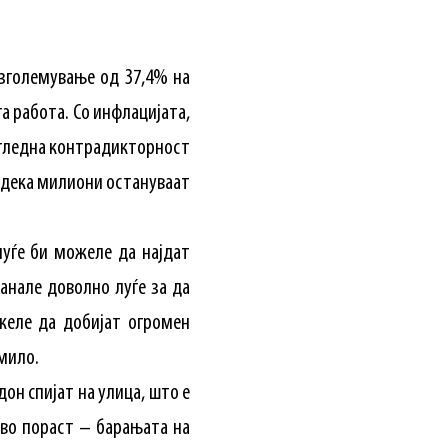
 зголемување од 37,4% на
а работа. Со инфлацијата,
чигледна контрадикторност
додека милиони остануваат
уѓе би можеле да најдат
анале доволно луѓе за да
желе да добијат огромен
мило.
он спијат на улица, што е
 во пораст – барањата на