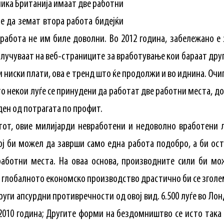
лика Британија имаат две работни
е да земат втора работа бидејќи
работа не им биле доволни. Во 2012 година, забележано е
иклучуваат на веб-страниците за вработување кои бараат друг
 ниски плати, ова е тренд што ќе продолжи и во иднина. О
о некои луѓе се принудени да работат две работни места, 
ен од потрагата по профит.
тот, овие милијарди невработени и недоволно вработени л
ој би можел да заврши само една работа подобро, а би ост
работни места. На оваа основа, производните сили би мо
а глобалното економско производство драстично би се зголе
уги апсурдни противречности од овој вид. 6.500 луѓе во Лонд
010 година; Другите форми на бездомништво се исто така