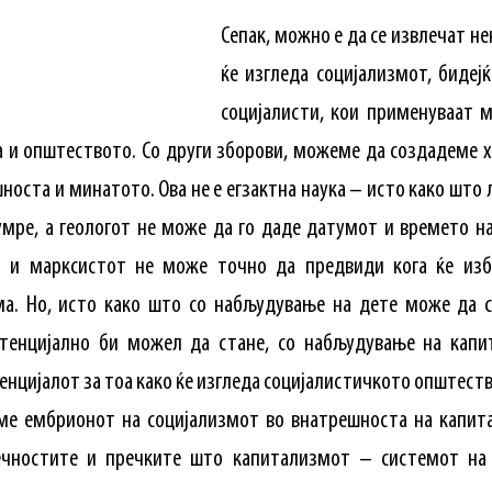
Сепак, можно е да се извлечат не
ќе изгледа социјализмот, бидеј
социјалисти, кои применуваат 
та и општеството. Со други зборови, можеме да создадеме х
шноста и минатото. Ова не е егзактна наука – исто како што
умре, а геологот не може да го даде датумот и времето н
ка и марксистот не може точно да предвиди кога ќе изб
а. Но, исто како што со набљудување на дете може да 
отенцијално би можел да стане, со набљудување на кап
нцијалот за тоа како ќе изгледа социјалистичкото општеств
ме ембрионот на социјализмот во внатрешноста на капита
ечностите и пречките што капитализмот – системот на 