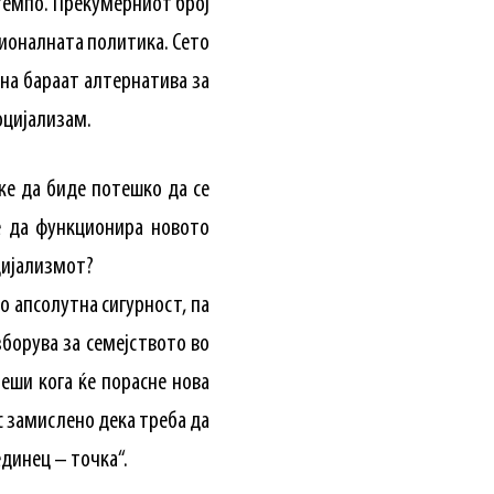
 темпо. Прекумерниот број
ионалната политика. Сето
на бараат алтернатива за
оцијализам.
же да биде потешко да се
е да функционира новото
цијализмот?
о апсолутна сигурност, па
зборува за семејството во
реши кога ќе порасне нова
ес замислено дека треба да
единец – точка“.