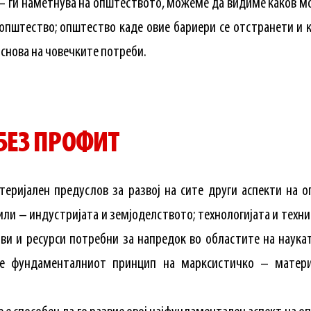
 ги наметнува на општеството, можеме да видиме каков м
 општество; општество каде овие бариери се отстранети и
основа на човечките потреби.
БЕЗ ПРОФИТ
теријален предуслов за развој на сите други аспекти на 
или – индустријата и земјоделството; технологијата и тех
ви и ресурси потребни за напредок во областите на наукат
 е фундаменталниот принцип на марксистичко – матери