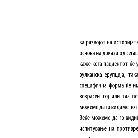
за развојот на историја
основа на докази од сега
каже кога пациентот ќе 
вулканска ерупција, та
специфична форма ќе им
возрасен тој или таа п
можеме да го видиме поте
Веќе можеме да го види
испитување на противр