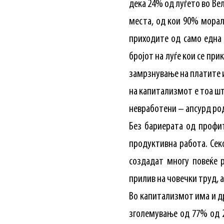
дека 24% од луѓето во Ве
места, од кои 90% морал
приходите од само една 
бројот на луѓе кои се пр
замрзнување на платите и
на капитализмот е тоа шт
невработени – апсурд род
Без бариерата од профи
продуктивна работа. Сек
создадат многу повеќе 
прилив на човечки труд, 
Во капитализмот има и др
зголемување од 77% од 2