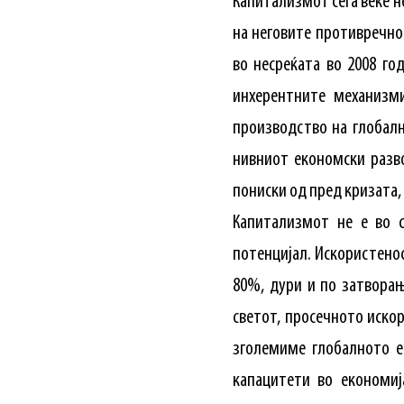
Капитализмот сега веќе н
на неговите противречно
во несреќата во 2008 го
инхерентните механизм
производство на глобалн
нивниот економски разв
пониски од пред кризата,
Капитализмот не е во с
потенцијал. Искористено
80%, дури и по затвора
светот, просечното иско
зголемиме глобалното е
капацитети во економиј