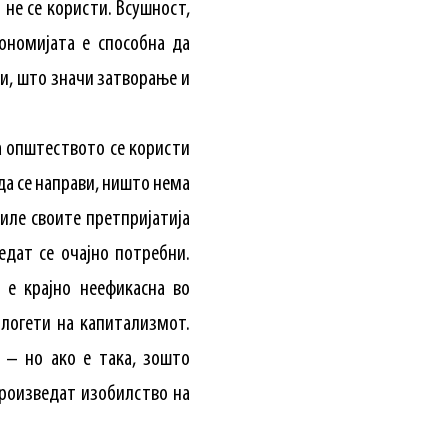
 не се користи. Всушност,
ономијата е способна да
ти, што значи затворање и
а општеството се користи
да се направи, ништо нема
иле своите претпријатија
едат се очајно потребни.
 е крајно неефикасна во
ологети на капитализмот.
 – но ако е така, зошто
произведат изобилство на