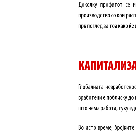
Доколку профитот се и
производство со кои распо
прв поглед за тоа како ќе
КАПИТАЛИЗ
Глобалната невработено
вработени е поблиску до 
што нема работа, туку ед
Во исто време, бројките