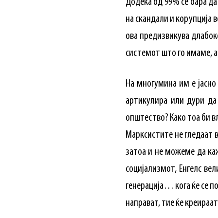
Додека од 99% се бара да
на скандали и корупција
ова предизвикува длабок
системот што го имаме, а
На многумина им е јасно
артикулира или дури да
општество? Како тоа би в
Марксистите не гледаат в
затоа и не можеме да каж
социјализмот, Енгелс вел
генерација… кога ќе се по
направат, тие ќе креираат