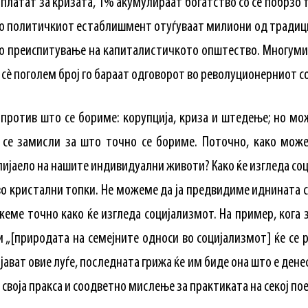
 платат за кризата, 1% акумулираат богатство со сè побрзо
 во политичкиот естаблишмент отуѓуваат милиони од традиц
о преиспитување на капиталистичкото општество. Многуми
 сè поголем број го бараат одговорот во револуционерниот с
 против што се бориме: корупција, криза и штедење; но мо
 се замисли за што точно се бориме. Поточно, како мож
лијаело на нашите индивидуални животи? Како ќе изгледа со
о кристални топки. Не можеме да ја предвидиме иднината с
еме точно како ќе изгледа социјализмот. На пример, кога 
и „[природата на семејните односи во социјализмот] ќе се 
јават овие луѓе, последната грижа ќе им биде она што е ден
 своја пракса и соодветно мислење за практиката на секој по