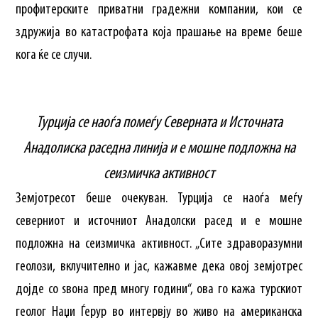
профитерските приватни градежни компании, кои се
здружија во катастрофата која прашање на време беше
кога ќе се случи.
Турција се наоѓа помеѓу Северната и Источната
Анадолиска раседна линија и е мошне подложна на
сеизмичка активност
Земјотресот беше очекуван. Турција се наоѓа меѓу
северниот и источниот Анадолски расед и е мошне
подложна на сеизмичка активност. „Сите здраворазумни
геолози, вклучително и јас, кажавме дека овој земјотрес
дојде со ѕвона пред многу години“, ова го кажа турскиот
геолог Наџи Ѓерур во интервју во живо на американска