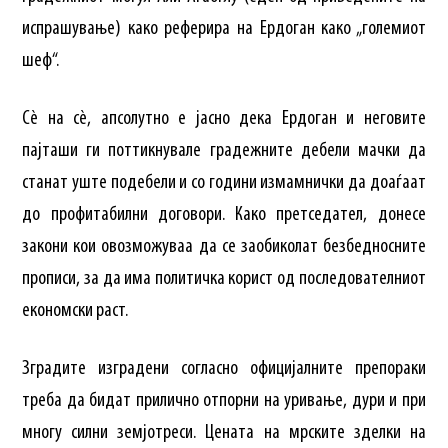
испрашување) како реферира на Ердоган како „големиот
шеф“.
Сè на сè, апсолутно е јасно дека Ердоган и неговите
пајташи ги поттикнувале градежните дебели мачки да
станат уште подебели и со години измамнички да доаѓаат
до профитабилни договори. Како претседател, донесе
закони кои овозможуваа да се заобиколат безбедносните
прописи, за да има политичка корист од последователниот
економски раст.
Зградите изградени согласно официјалните препораки
треба да бидат прилично отпорни на уривање, дури и при
многу силни земјотреси. Цената на мрските зделки на