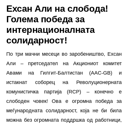
Ехсан Али на слобода!
Голема победа за
интернационалната
солидарност!
По три мачни месеци во заробеништво, Ехсан
Али – претседател на Акциониот комитет
Авами на Гилгит-Балтистан (AAC-GB) и
истакнат соборец на Револуционерната
комунистичка партија (RCP) – конечно е
слободен човек! Ова е огромна победа за
меѓународната солидарност, која не би била
можна без огромната поддршка од работници,