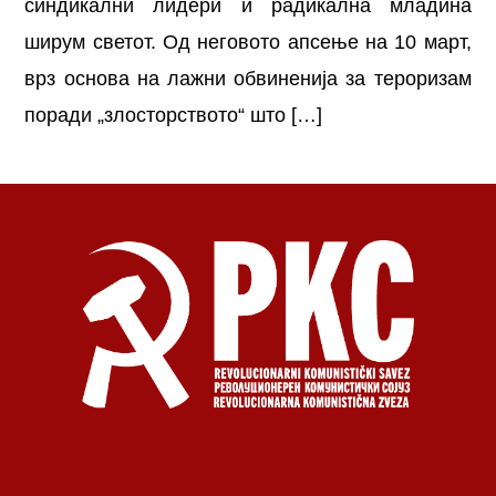
синдикални лидери и радикална младина
ширум светот. Од неговото апсење на 10 март,
врз основа на лажни обвиненија за тероризам
поради „злосторството“ што […]