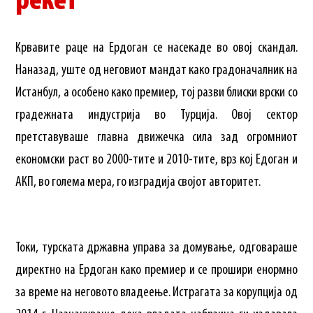
рекет
Крвавите раце на Ердоган се насекаде во овој скандал.
Наназад, уште од неговиот мандат како градоначалник на
Истанбул, а особено како премиер, тој разви блиски врски со
градежната индустрија во Турција. Овој сектор
претставуваше главна движечка сила зад огромниот
економски раст во 2000-тите и 2010-тите, врз кој Едоган и
АКП, во голема мера, го изградија својот авторитет.
Токи, турската државна управа за домување, одговараше
директно на Ердоган како премиер и се прошири енормно
за време на неговото владеење. Истрагата за корупција од