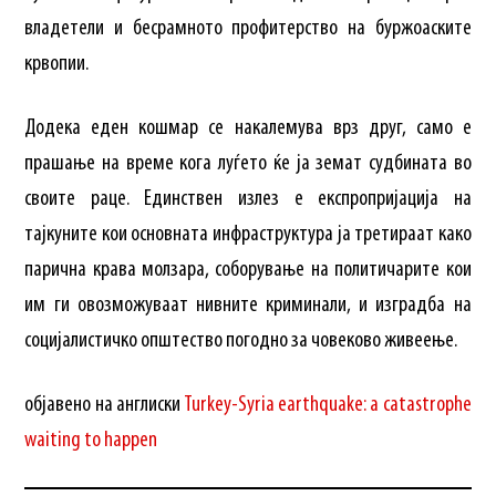
владетели и бесрамното профитерство на буржоаските
крвопии.
Додека еден кошмар се накалемува врз друг, само е
прашање на време кога луѓето ќе ја земат судбината во
своите раце. Единствен излез е експропријација на
тајкуните кои основната инфраструктура ја третираат како
парична крава молзара, соборување на политичарите кои
им ги овозможуваат нивните криминали, и изградба на
социјалистичко општество погодно за човеково живеење.
објавено на англиски
Turkey-Syria earthquake: a catastrophe
waiting to happen