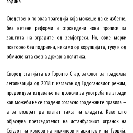
година.
Следствено по оваа трагедија која можеше да се избегне,
беа ветени реформи и спроведени нови прописи за
заштита на зградите од земјотреси. Но, овие мерки
повторно беа подриени, не само од корупцијата, туку и од
обмислената свесна државна политика.
Според статијата во Торонто Стар, законот за градежна
легализација од 2018 г. изгласан од Ердогановиот режим,
предвидува издавање на дозволи за употреба на згради
кои можеби не се градени согласно градежните правила –
а за возврат да платат такса на владата. Како што
објаснува претседателот на истанбулскиот огранок на
Сојузот на комори на инжинери и архитекти на Турција,