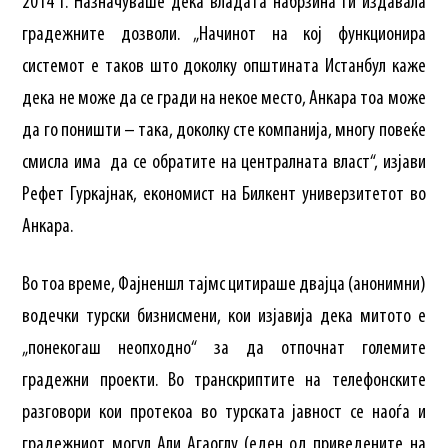
2014 г. Назначуваше дека владата набрзина ги издавала
градежните дозволи. „Начинот на кој функционира
системот е таков што доколку општината Истанбул каже
дека не може да се гради на некое место, Анкара тоа може
да го поништи – така, доколку сте компанија, многу повеќе
смисла има да се обратите на централната власт“, изјави
Рефет Гуркајнак, економист на Билкент универзитетот во
Анкара.
Во тоа време, Фајненшл тајмс цитираше двајца (анонимни)
водечки турски бизнисмени, кои изјавија дека митото е
„понекогаш неопходно“ за да отпочнат големите
градежни проекти. Во транскриптите на телефонските
разговори кои протекоа во турската јавност се наоѓа и
градежниот могул Али Агаоглу (еден од приведените на