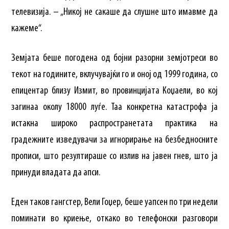
телевизија. – „Никој не сакаше да слушне што имавме да
кажеме“.
Земјата беше погодена од бојни разорни земјотреси во
текот на годините, вклучувајќи го и оној од 1999 година, со
епицентар близу Измит, во провинцијата Коџаели, во кој
загинаа околу 18000 луѓе. Таа конкретна катастрофа ја
истакна широко распространетата практика на
градежните изведувачи за игнорирање на безбедносните
прописи, што резултираше со излив на јавен гнев, што ја
принуди владата да апси.
Еден таков гангстер, Вели Гоџер, беше уапсен по три недели
поминати во криење, откако во телефонски разговори