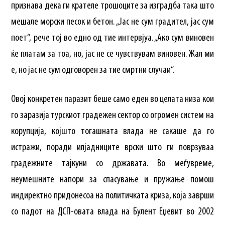
признава дека ги крателе трошоците за изградба така што
мешале морски песок и бетон. „Јас не сум градител, јас сум
поет“, рече тој во едно од тие интервјуа. „Ако сум виновен
ќе платам за тоа, но, јас не се чувствувам виновен. Жал ми
е, но јас не сум одговорен за тие смртни случаи“.
Овој конкретен паразит беше само еден во целата низа кои
го заразија турскиот градежен сектор со огромен систем на
корупција, којшто тогашната влада не сакаше да го
истражи, поради илјадниците врски што ги поврзуваа
градежните тајкуни со државата. Во меѓувреме,
неумешните напори за спасување и пружање помош
индиректно придонесоа на политичката криза, која заврши
со падот на ДСП-овата влада на Булент Еџевит во 2002