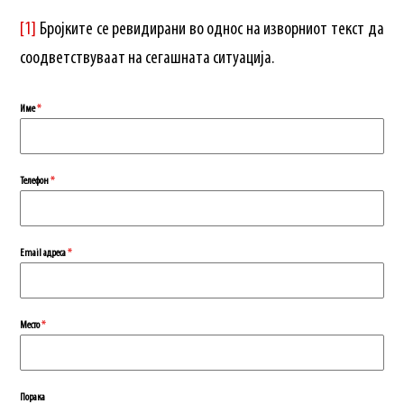
[1]
Бројките се ревидирани во однос на изворниот текст да
соодветствуваат на сегашната ситуација.
Име
*
Телефон
*
Еmail адреса
*
Место
*
Порака