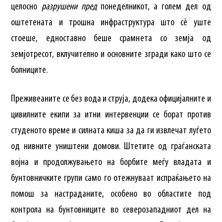
целосно
разрушени пред
понеделникот, а голем дел од
оштетената и трошна инфраструктура што сè уште
стоеше, едноставно беше срамнета со земја од
земјотресот, вклучително и основните згради како што се
болниците.
Преживеаните се без вода и струја, додека официјалните и
цивилните екипи за итни интервенции се борат против
студеното време и силната киша за да ги извлечат луѓето
од нивните уништени домови. Штетите од граѓанската
војна и продолжувањето на борбите меѓу владата и
бунтовничките групи само го отежнуваат испраќањето на
помош за настраданите, особено во областите под
контрола на бунтовниците во северозападниот дел на