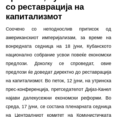
со реставрација на
капитализмот
Соочено со неподнослив притисок од
американскиот империјализам, за време на
вонредната седница на 18 јуни, Кубанското
национално собрание усвои повеќе економски
предлози. Доколку се спроведат, овие
предлози ќе доведат директно до реставрација
на капитализмот. Во петок, 12 јуни, на утринска
прес-конференција, претседателот Дијаз-Канел
најави далекусежни економски реформи. Во
среда, 17 јуни, се состана пленарната седница
на Централниот комитет на Комунистичката