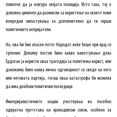
помогне да ја осигура својата позиција. Исто така, тој е
доволно циничен да размисли за користење на своите нови
вонредни овластувања за дополнително да ги скрши
политичките непријатели.
Но, ова би бил опасен потег. Народот веќе беше при крај со
трпение. Доколку постои било какво навестување дека
Ердоган ја користи оваа трагедија за политичка корист, или
дококолку било каква лична одговорност се сведе на него
или неговата партија, тогаш оваа катастрофа би можела
да има длабоки политички последици.
Империјалистичките нации учествуваа во посебно
одвратна претстава на крокодилски солзи, особено за