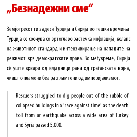
„Безнадежни сме“
Земјотресот ги задеси Турција и Сирија во тешки времиња.
Турција се соочува со вртоглаво растечка инфлација, колапс
на животниот стандард и интензивирање на нападите на
режимот врз демократските права. Во меѓувреме, Сирија
сè уште крвари од илјадници рани од граѓанската војна,
чиишто пламени беа распламтени од империјализмот.
Rescuers struggled to dig people out of the rubble of
collapsed buildings in a 'race against time' as the death
toll from an earthquake across a wide area of Turkey
and Syria passed 5,000.