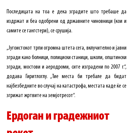
Последицата на тоа е дека зградите што требаше да
издржат и беа одобрени од државните чиновници (кои и
самите се гангстери), се срушија.
„Југоистокот трпи огромна штета сега, вклучително и јавни
згради како болници, полициски станици, школи, општински
згради, мостови и аеродроми, сите изградени по 2007 г.“,
додава Гиритлоглу. „Тие места би требале да бидат
најбезбедните во случај на катастрофа, местата каде ќе се
згрижат жртвите на земјотресот“.
Ердоган и градежниот