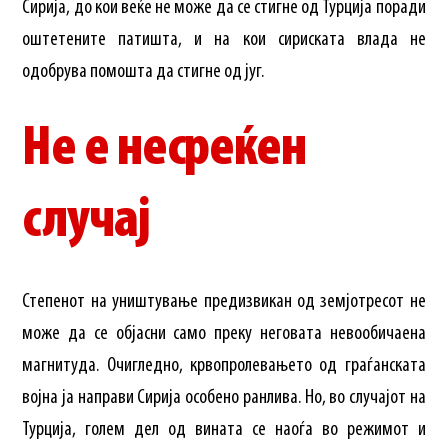
Сирија, до кои веќе не може да се стигне од Турција поради
оштетените патишта, и на кои сириската влада не
одобрува помошта да стигне од југ.
Не е несреќен
случај
Степенот на уништување предизвикан од земјотресот не
може да се објасни само преку неговата невообичаена
магнитуда. Очигледно, крвопролевањето од граѓанската
војна ја направи Сирија особено ранлива. Но, во случајот на
Турција, голем дел од вината се наоѓа во режимот и