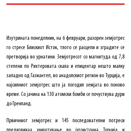
Изутрината понеделник, на 6 февруари, разорен земјотрес
го стресе Блискиот Исток, тлото се расцепи и зградите се
претворија во урнатини. Земјотресот со магнитуда од 7,8
степени по Рихтеровата скала и епицентар нешто малку
западно од Газиантеп, во анадолскиот регион во Турција, е
најсилниот земјотрес што ја погодил земјата во поново
време. Со јачина на 130 атомски бомби се почуствува дури
до Гренланд.
Првичниот земјотрес и 145 последователни потреси
предизвикаа уништување во југоисточна Турција и