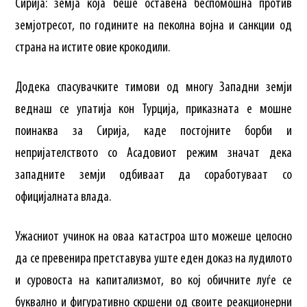
Сирија: земја која беше оставена беспомошна против
земјотресот, по годините на пеколна војна и санкции од
страна на истите овие крокодили.
Додека спасувачките тимови од многу Западни земји
веднаш се упатија кон Турција, приказната е мошне
поинаква за Сирија, каде постојните борби и
непријателството со Асадовиот режим значат дека
западните земји одбиваат да соработуваат со
официјалната влада.
Ужасниот учинок на оваа катастроа што можеше целосно
да се превенира претставува уште еден доказ на лудилото
и суровоста на капитализмот, во кој обичните луѓе се
буквално и фигуративно скршени од своите реакционерни