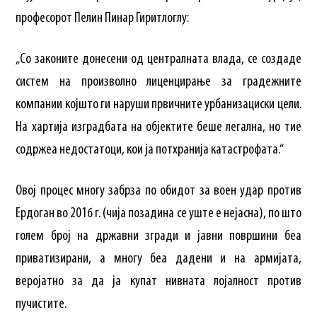
професорот Пелин Пинар Гиритлоглу:
„Со законите донесени од централната влада, се создаде
систем на произволно лиценцирање за градежните
компании којшто ги наруши првичните урбанизациски цели.
На хартија изградбата на објектите беше легална, но тие
содржеа недостатоци, кои ја потхранија катастрофата.“
Овој процес многу забрза по обидот за воен удар против
Ердоган во 2016 г. (чија позадина се уште е нејасна), по што
голем број на државни згради и јавни површини беа
приватизирани, а многу беа дадени и на армијата,
веројатно за да ја купат нивната лојалност против
пучистите.