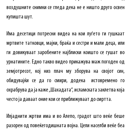
воздушните снимки се гледа дека не е ништо друго освен
купишта шут.
Има десетици потресни видеа на кои луѓето ги гушкаат
мртвите татковци, мајки, браќа и сестри и мали деца, или
ги довикуваат заробените најблиски коишто се гушат во
урнатините. Едно такво видео прикажува маж погоден од
земјотресот, кој низ плач му зборува на својот син,
обидувајќи се да го смири, додека истовремено го
охрабрува да ја каже „Шахадата“, исламската заклетва која
често ја даваат оние кои се приближуваат до смртта.
Илјаднити жртви има и во Алепо, градот што веќе беше
разорен од повеќегодишната војна. Цели населби веќе беа