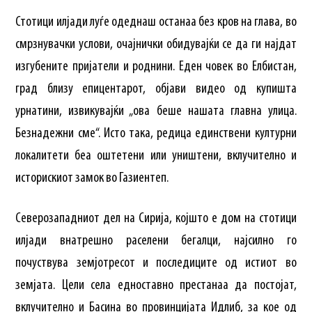
Стотици илјади луѓе одеднаш останаа без кров на глава, во
смрзнувачки услови, очајнички обидувајќи се да ги најдат
изгубените пријатели и роднини. Еден човек во Елбистан,
град близу епицентарот, објави видео од купишта
урнатини, извикувајќи „ова беше нашата главна улица.
Безнадежни сме“. Исто така, редица единствени културни
локалитети беа оштетени или уништени, вклучително и
историскиот замок во Газиентеп.
Северозападниот дел на Сирија, којшто е дом на стотици
илјади внатрешно раселени бегалци, најсилно го
почуствува земјотресот и последиците од истиот во
земјата. Цели села едноставно престанаа да постојат,
вклучително и Басина во провинцијата Идлиб, за кое од