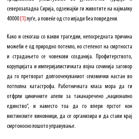
северозападна Сирија, одземајќи ги животите на најмалку
40000
[1]
луѓе, а повеќе од сто илјади беа повредени.
Како и секогаш со вакви трагедии, непосредната причина
можеби е од природно потекло, но степенот на смртноста
и страдањето се човекови созданија. Профитерството,
корупцијата и империјалистичката војна сочинија заговор
да го претворат долгоочекуваниот сеизмички настан во
потполна катастрофа. Работничката класа мора да ги
отфрли циничните апели за таканаречено „национално
единство“, и наместо тоа да го впери прстот кон
вистинските виновници, да се организира и да стави крај
смртоносно лошото управување.