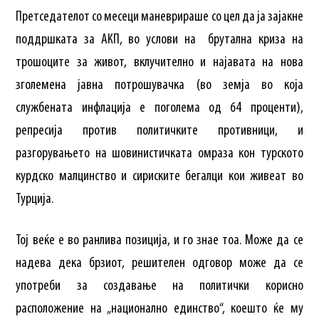
Претседателот со месеци маневрираше со цел да ја зајакне
поддршката за АКП, во услови на брутална криза на
трошоците за живот, вклучително и најавата на нова
зголемена јавна потрошувачка (во земја во која
службената инфлација е поголема од 64 проценти),
репресија против политичките противници, и
разгорувањето на шовинистичката омраза кон турското
курдско малцинство и сириските бегалци кои живеат во
Турција.
Тој веќе е во ранлива позиција, и го знае тоа. Може да се
надева дека брзиот, решителен одговор може да се
употреби за создавање на политички корисно
расположение на „национално единство“, коешто ќе му