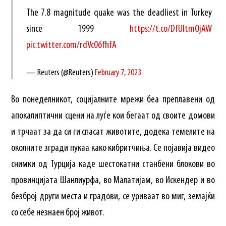
The 7.8 magnitude quake was the deadliest in Turkey
since 1999
https://t.co/DfUltmOjAW
pic.twitter.com/rdVc06fhfA
— Reuters (@Reuters)
February 7, 2023
Во понеделникот, социјалните мрежи беа преплавени од
апокалиптични сцени на луѓе кои бегаат од своите домови
и трчаат за да си ги спасат животите, додека темелите на
околните згради пукаа како кибритчиња. Се појавија видео
снимки од Турција каде шестокатни станбени блокови во
провинцијата Шанлиурфа, во Малатијам, во Искендер и во
безброј други места и градови, се уриваат во миг, земајќи
со себе незнаен број живот.