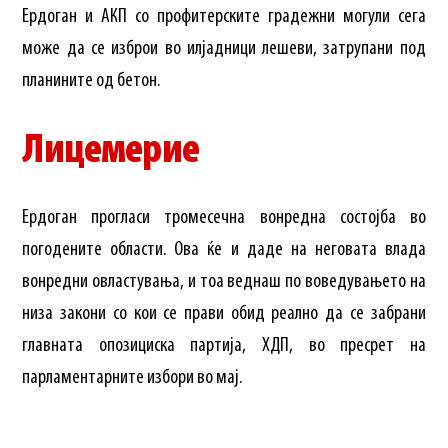
Ердоган и АКП со профитерските градежни могули сега
може да се изброи во илјадници лешеви, затрупани под
планините од бетон.
Лицемерие
Ердоган прогласи тромесечна вонредна состојба во
погодените области. Ова ќе и даде на неговата влада
вонредни овластувања, и тоа веднаш по воведувањето на
низа закони со кои се прави обид реално да се забрани
главната опозициска партија, ХДП, во пресрет на
парламентарните избори во мај.