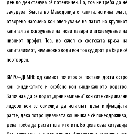
ден во ден станува сè потензичен. Но, тоа не треба да нè
зачудува. Власта во Македонија е капиталистичка власт,
отворено насочена кон олеснување на патот на крупниот
капитал за освојување на нови пазари и зголемување на
нивниот профит. Тоа, во склоп со светската криза на
капитализмот, неминовно води кон тоа судирот да биде сè
поотворен.
ВМРО–ДПМНЕ од самиот почеток се постави доста остро
кон синдикатите и особено кон синдикалното водство.
Започнаа да се водат „црни кампањи“ кон сите синдикални
лидери кои се осмелија да истакнат дека инфлацијата
растe, дека потрошувачката кошничка е сè понеодржлива,
дека треба да растат платите итн. Во цела оваа ситуација