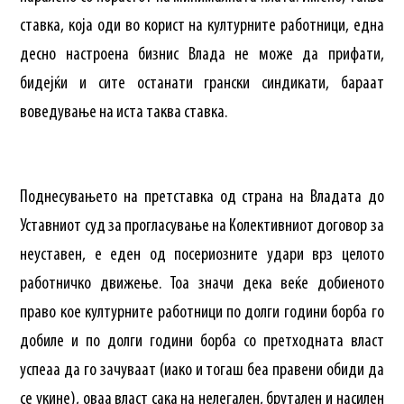
ставка, која оди во корист на културните работници, една
десно настроена бизнис Влада не може да прифати,
бидејќи и сите останати грански синдикати, бараат
воведување на иста таква ставка.
Поднесувањето на претставка од страна на Владата до
Уставниот суд за прогласување на Колективниот договор за
неуставен, е еден од посериозните удари врз целото
работничко движење. Тоа значи дека веќе добиеното
право кое културните работници по долги години борба го
добиле и по долги години борба со претходната власт
успеаа да го зачуваат (иако и тогаш беа правени обиди да
се укине), оваа власт сака на нелегален, брутален и насилен