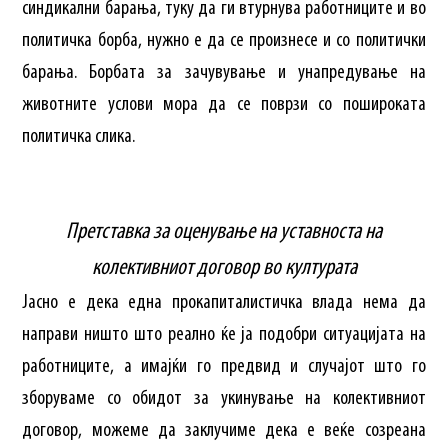
синдикални барања, туку да ги втурнува работниците и во
политичка борба, нужно е да се произнесе и со политички
барања. Борбата за зачувување и унапредување на
животните услови мора да се поврзи со пошироката
политичка слика.
Претставка за оценување на уставноста на
колективниот договор во културата
Јасно е дека една прокапиталистичка влада нема да
направи ништо што реално ќе ја подобри ситуацијата на
работниците, а имајќи го предвид и случајот што го
зборуваме со обидот за укинување на колективниот
договор, можеме да заклучиме дека е веќе созреана