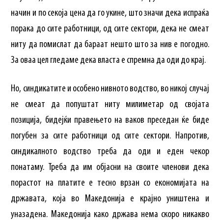
начин и по секоја цена да го укине, што значи дека испраќа
порака до сите работници, од сите сектори, дека не смеат
ниту да помислат да бараат нешто што за нив е погодно.
За оваа цел гледаме дека власта е спремна да оди до крај.
Но, синдикатите и особено нивното водство, во никој случај
не смеат да попуштат ниту милиметар од својата
позиција, бидејќи правењето на ваков преседан ќе биде
погубен за сите работници од сите сектори. Напротив,
синдикалното водство треба да оди и еден чекор
понатаму. Треба да им објасни на своите членови дека
порастот на платите е тесно врзан со економијата на
државата, која во Македонија е крајно уништена и
уназадена. Македонија како држава нема скоро никакво