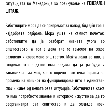
ситуацијата во Македонија за повикување на
ГЕНЕРАЛЕН
ШТРАЈК
.
Работниците мора да се припремат за напад, бидејќи тоа е
најдобрата одбрана. Мора уште на самиот почеток,
работниците да ја разберат нивната улога во
општеството, а тоа е дека тие се темелот на секое
развиено и современо општество. Моќта лежи во нив, а
синдикалното водство има задача да ја разбуди и
канализира таа моќ, кон отворено политички барања за
промена на начинот на функционирање што е единствен
спас и излез од целата оваа ситуација. Работничката класа
го има потребното знаење и историско искуство за да го
реорганизира ова општество и да создаде нови