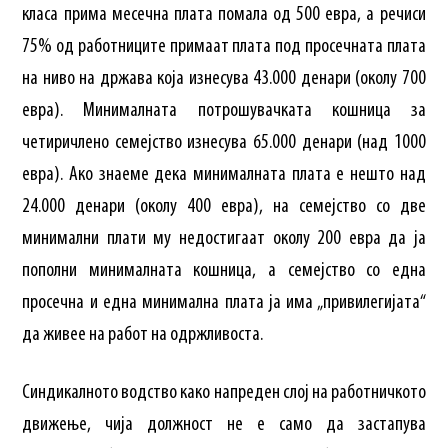
класа прима месечна плата помала од 500 евра, а речиси
75% од работниците примаат плата под просечната плата
на ниво на држава која изнесува 43.000 денари (околу 700
евра). Минималната потрошувачката кошница за
четиричлено семејство изнесува 65.000 денари (над 1000
евра). Ако знаеме дека минималната плата е нешто над
24.000 денари (околу 400 евра), на семејство со две
минимални плати му недостигаат околу 200 евра да ја
пополни минималната кошница, а семејство со една
просечна и една минимална плата ја има „привилегијата“
да живее на работ на одржливоста.
Синдикалното водство како напреден слој на работничкото
движење, чија должност не е само да застапува