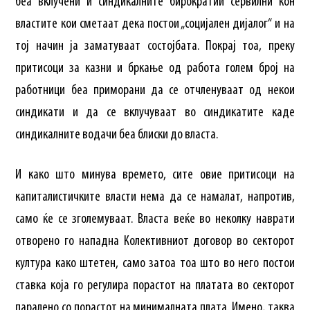
беа вклучени и синдикалните бирократии сервилни кон
властите кои сметаат дека постои „социјален дијалог“ и на
тој начин ја заматуваат состојбата. Покрај тоа, преку
притисоци за казни и бркање од работа голем број на
работници беа приморани да се отчленуваат од некои
синдикати и да се вклучуваат во синдикатите каде
синдикалните водачи беа блиски до власта.
И како што минува времето, сите овие притисоци на
капиталистичките власти нема да се намалат, напротив,
само ќе се зголемуваат. Власта веќе во неколку наврати
отворено го нападна Колективниот договор во секторот
култура како штетен, само затоа тоа што во него постои
ставка која го регулира порастот на платата во секторот
паралено со порастот на минималната плата. Имено, таква