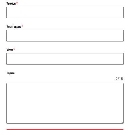
Телефон
*
Еmail адреса
*
Место
*
Порака
0 / 180