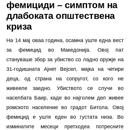
фемициди – симптом на
длабоката општествена
криза
На 14 мај оваа година, осамна уште една вест
за фемицид во Македонија. Овој пат
стануваше збор за убиство со ладно оружје на
31-годишната Ајнет Вејсел, мајка на четири
деца, од страна на сопругот, со кого не
живееле заедно. Убиството се случи во
населбата Баир, каде во најголем дел живее
ромското население во градот Битола. Овој
фемицид е уште еден во густата низа. Во
изминатите месеци претходеа потресните