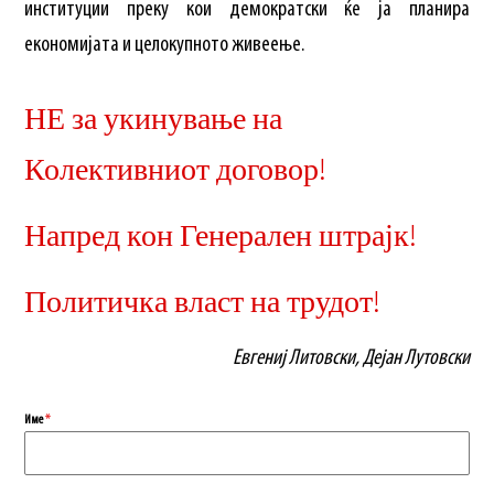
институции преку кои демократски ќе ја планира
економијата и целокупното живеење.
НЕ за укинување на
Колективниот договор!
Напред кон Генерален штрајк!
Политичка власт на трудот!
Евгениј Литовски, Дејан Лутовски
Име
*