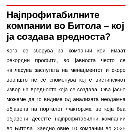
Најпрофитабилните
компании во Битола – кој
ја создава вредноста?
Кога се зборува за компании кои имаат
рекордни профити, во јавноста често се
нагласува заслугата на менаџментот и скоро
воопшто не се споменува кој е вистинскиот
извор на вредноста која се создава. Ова јасно
можеме да го видиме од анализата неодамна
објавена на порталот Фактор.мк, во која беа
објавени десетте најпрофитабилни компании
во Битола. Заедно овие 10 компании во 2025