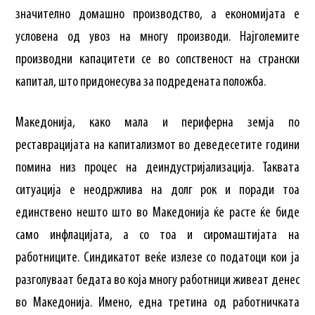
значително домашно производство, а економијата е
условена од увоз на многу производи. Најголемите
производни капацитети се во сопственост на странски
капитал, што придонесува за подредената положба.
Македонија, како мала и периферна земја по
реставрацијата на капитализмот во деведесетите години
помина низ процес на деиндустријализација. Таквата
ситуација е неодржлива на долг рок и поради тоа
единствено нешто што во Македонија ќе расте ќе биде
само инфлацијата, а со тоа и сиромаштијата на
работниците. Синдикатот веќе излезе со податоци кои ја
разголуваат бедата во која многу работници живеат денес
во Македонија. Имено, една третина од работничката