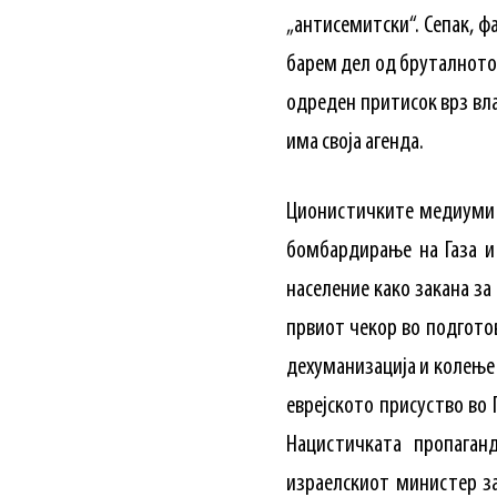
„антисемитски“. Сепак, 
барем дел од бруталното 
одреден притисок врз вла
има своја агенда.
Ционистичките медиуми 
бомбардирање на Газа и
население како закана за
првиот чекор во подготов
дехуманизација и колење 
еврејското присуство во 
Нацистичката пропаган
израелскиот министер за