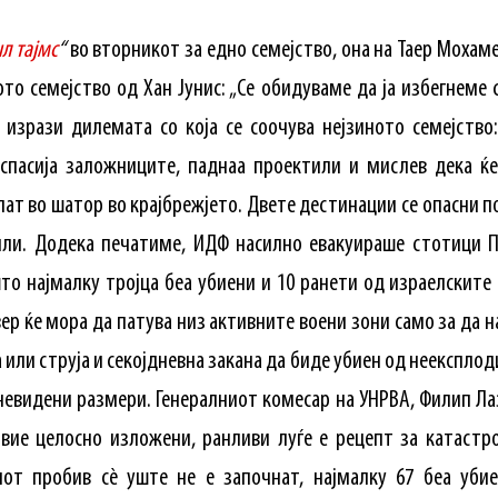
л тајмс
“
во вторникот за едно семејство, она на Таер Мохаме
ото семејство од Хан Јунис: „Се обидуваме да ја избегнеме 
а изрази дилемата со која се соочува нејзиното семејство
 спасија заложниците, паднаа проектили и мислев дека ќе
лат во шатор во крајбрежјето. Двете дестинации се опасни
сили. Додека печатиме, ИДФ насилно евакуираше стотици 
што најмалку тројца беа убиени и 10 ранети од израелските 
вер ќе мора да патува низ активните воени зони само за да 
 или струја и секојдневна закана да биде убиен од неексплод
евидени размери. Генералниот комесар на УНРВА, Филип Лаз
вие целосно изложени, ранливи луѓе е рецепт за катастр
ниот пробив сè уште не е започнат, најмалку 67 беа уби