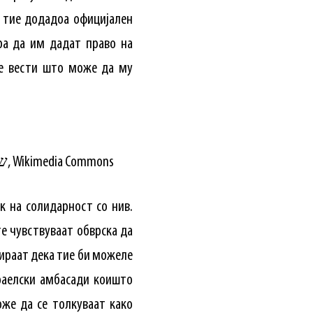
, тие додадоа официјален
ра да им дадат право на
те вести што може да му
Бен-Гвир ги нарече палестинските жени и деца како „тајни терористи“ / Слика: שי קנדלר, Wikimedia Commons
к на солидарност со нив.
те чувствуваат обврска да
цираат дека тие би можеле
зраелски амбасади коишто
оже да се толкуваат како