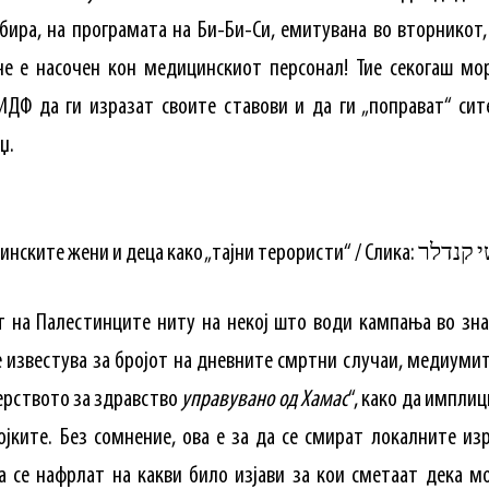
збира, на програмата на Би-Би-Си, емитувана во вторникот
е е насочен кон медицинскиот персонал! Тие секогаш мо
 ИДФ да ги изразат своите ставови и да ги „поправат“ си
џ.
т на Палестинците ниту на некој што води кампања во зна
е известува за бројот на дневните смртни случаи, медиуми
рството за здравство
управувано од Хамас
“, како да импли
ојките. Без сомнение, ова е за да се смират локалните и
а се нафрлат на какви било изјави за кои сметаат дека м