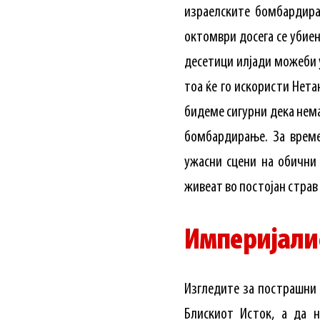
израелските бомбардира
октомври досега се убиен
десетици илјади можеби у
тоа ќе го искористи Нета
бидеме сигурни дека нема
бомбардирање. За време
ужасни сцени на обични 
живеат во постојан страв 
Империјали
Изгледите за пострашни 
Блискиот Исток, а да н