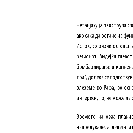
Нетанјаху ја заострува св
ако сака да остане на фун
Исток, со ризик од општа
регионот, бидејќи гнево
бомбардирање и копненат
тоа“, додека се подготвув
влеземе во Рафа, во осно
интереси, тој не може да с
Времето на оваа планир
напредувале, а делегатит