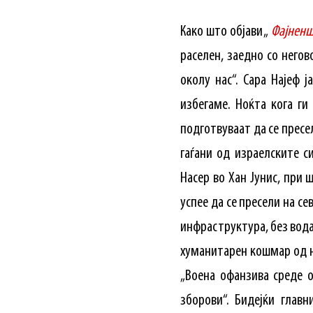
Како што објави „
Фајненш
раселен, заедно со негов
околу нас“. Сара Најеф ј
избегаме. Ноќта кога ги
подготвуваат да се пресе
гаѓани од израелските 
Насер во Хан Јунис, при 
успее да се пресели на се
инфраструктура, без вода
хуманитарен кошмар од н
„Воена офанзива среде о
зборови“. Бидејќи глав