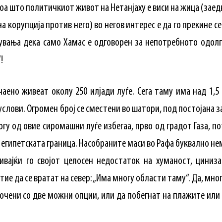
оа што политичкиот живот на Нетанјаху е виси на жица (заед
а корупција против него) во негов интерес е да го прекине 
вања дека само Хамас е одговорен за непотребното одолг
!
ичаено живеат околу 250 илјади луѓе. Сега таму има над 1,
слови. Огромен број се сместени во шатори, под постојана за
у од овие сиромашни луѓе избегаа, прво од градот Газа, пот
египетската граница. Насобраните маси во Рафа буквално н
ривајќи го својот целосен недостаток на хуманост, цини
ие да се вратат на север: „Има многу области таму“. Да, мн
оочени со две можни опции, или да побегнат на плажите или 