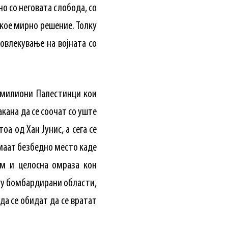
но со неговата слобода, со
секое мирно решение. Толку
овлекување на војната со
5 милиони Палестинци кои
кана да се соочат со уште
оа од Хан Јунис, а сега се
емаат безбедно место каде
зам и целосна омраза кон
огу бомбардирани области,
да се обидат да се вратат