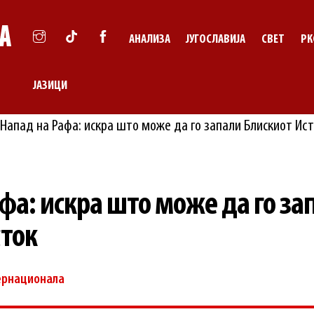
АНАЛИЗА
ЈУГОСЛАВИЈА
СВЕТ
РК
ЈАЗИЦИ
фа: искра што може да го за
сток
ернационала