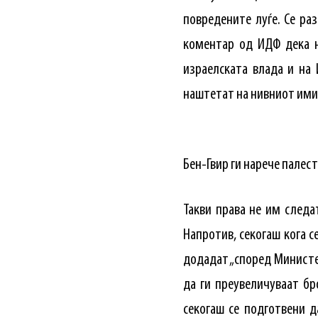
повредените луѓе. Се ра
коментар од ИДФ дека н
израелската влада и на
наштетат на нивниот ими
Такви права не им следа
Напротив, секогаш кога с
додадат „според Министе
да ги преувеличуваат бр
секогаш се подготвени д