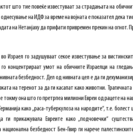
фактот што тие повеќе известуваат за страдањата на обични
однесување на ИДФ за време на војната е показател дека ти
дата на Нетанјаху да прифати привремен прекин на огнот. 
во Израел го задушуваат секое известување за вистинскит
 го концентрираат умот на обичните Израелци на гледањ
 нивната безбедност. Дел од нивната цел е да ги дехуманиз
ката на теренот за да ги касапат како животни. Трагичната 
е токму она што го претрпеа милиони Евреи од рацете на на
Германија како „раса-туберкулоза на народите“, т.е. болест 
да ги прикажувала Евреите како „подчовечки“ суштеств
 национална безбедност Бен-Гвир ги нарече палестинските