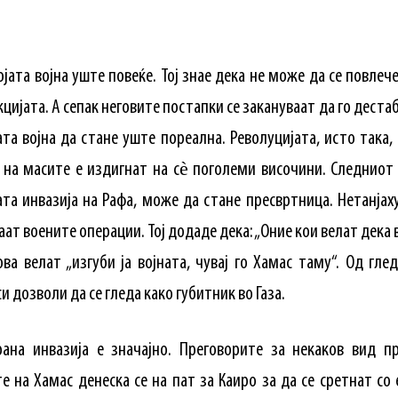
ојата војна уште повеќе. Тој знае дека не може да се повле
кцијата. А сепак неговите постапки се закануваат да го дес
та војна да стане уште пореална. Револуцијата, исто така
т на масите е издигнат на сѐ поголеми височини. Следниот
а инвазија на Рафа, може да стане пресвртница. Нетанјаху 
аат воените операции. Тој додаде дека: „Оние кои велат дека в
ва велат „изгуби ја војната, чувај го Хамас таму“. Од гл
и дозволи да се гледа како губитник во Газа.
ана инвазија е значајно. Преговорите за некаков вид пр
е на Хамас денеска се на пат за Каиро за да се сретнат со