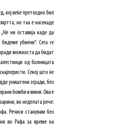
д, кој веќе претходно бил
смртта, но таа е насекаде
: „Не ни оставија каде да
 бидеме убиени“. Сега се
 поради можноста да бидат
Палестинци од болницата
снајперисти. Секој што ќе
најде уништени згради, без
ирани бомби и мини. Ова е
арини, во неделата рече:
офа. Речиси станувам без
ени во Рафа за време на