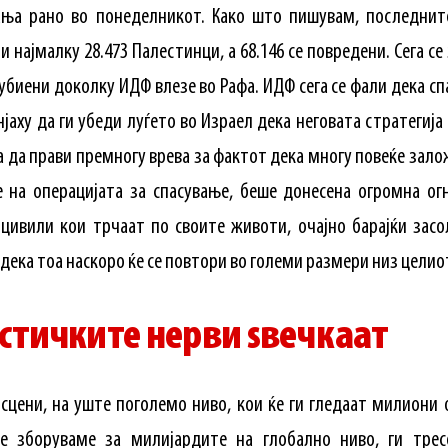
ња рано во понеделникот. Како што пишувам, последнит
и најмалку 28.473 Палестинци, а 68.146 се повредени. Сега с
биени доколку ИДФ влезе во Рафа. ИДФ сега се фали дека сп
нјаху да ги убеди луѓето во Израел дека неговата стратеги
 да прави премногу врева за фактот дека многу повеќе зал
 на операцијата за спасување, беше донесена огромна ог
цивили кои трчаат по своите животи, очајно барајќи зас
дека тоа наскоро ќе се повтори во големи размери низ целио
стичките нерви ѕвечкаат
сцени, на уште поголемо ниво, кои ќе ги гледаат милион
е зборуваме за милијардите на глобално ниво, ги тре