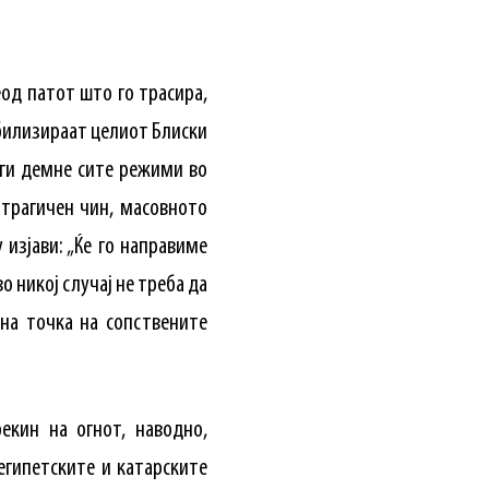
чеод патот што го трасира,
табилизираат целиот Блиски
, ги демне сите режими во
 трагичен чин, масовното
изјави: „Ќе го направиме
о никој случај не треба да
една точка на сопствените
екин на огнот, наводно,
 египетските и катарските