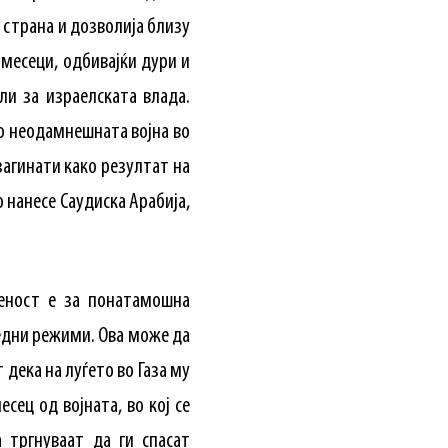
а страна и дозволија близу
 месеци, одбивајќи дури и
ли за израелската влада.
во неодамнешната војна во
загинати како резултат на
о нанесе Саудиска Арабија,
женост е за понатамошна
седни режими. Ова може да
дека на луѓето во Газа му
сец од војната, во кој се
 тргнуваат да ги спасат