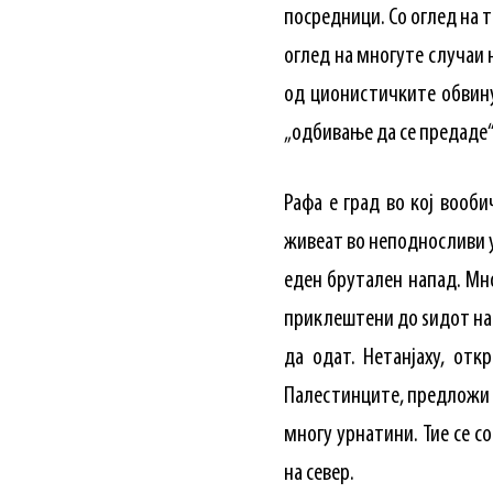
посредници. Со оглед на т
оглед на многуте случаи н
од ционистичките обвину
„одбивање да се предаде“
Рафа е град во кој вооб
живеат во неподносливи у
еден брутален напад. Мног
приклештени до ѕидот на 
да одат. Нетанјаху, отк
Палестинците, предложи т
многу урнатини. Тие се с
на север.