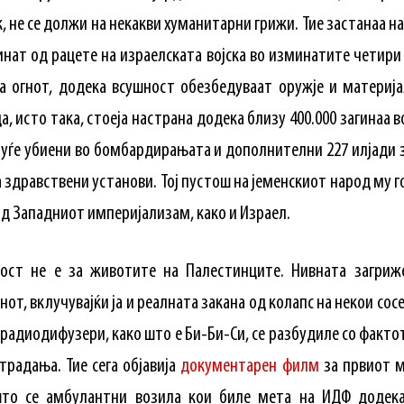
, не се должи на некакви хуманитарни грижи. Тие застанаа н
инат од рацете на израелската војска во изминатите четири
а огнот, додека всушност обезбедуваат оружје и материја
а, исто така, стоеја настрана додека близу 400.000 загинаа 
 луѓе убиени во бомбардирањата и дополнителни 227 илјади 
а здравствени установи. Тој пустош на јеменскиот народ му г
д Западниот империјализам, како и Израел.
ност не е за животите на Палестинците. Нивната загри
нот, вклучувајќи ја и реалната закана од колапс на некои со
радиодифузери, како што е Би-Би-Си, се разбудиле со фактот 
традања. Тие сега објавија
документарен филм
за првиот ме
то се амбулантни возила кои биле мета на ИДФ додека