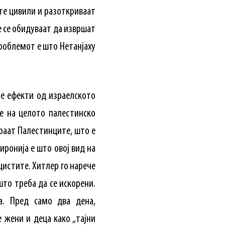
те цивили и разоткриваат
е се обидуваат да извршат
Проблемот е што Нетанјаху
е ефекти од израелското
е на целото палестинско
ираат Палестинците, што е
иронија е што овој вид на
цистите. Хитлер го нарече
што треба да се искорени.
а. Пред само два дена,
 жени и деца како „тајни