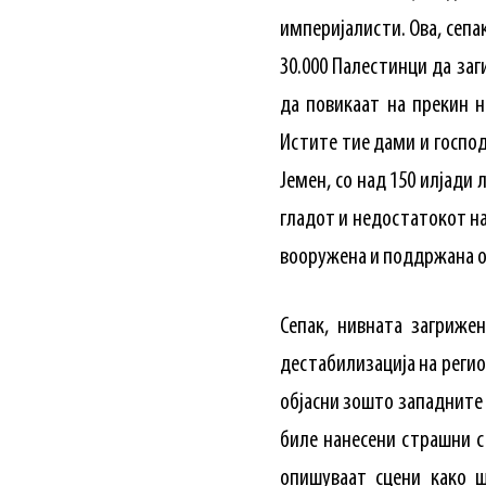
империјалисти. Ова, сепак
30.000 Палестинци да заг
да повикаат на прекин н
Истите тие дами и господ
Јемен, со над 150 илјади
гладот ​​и недостатокот н
вооружена и поддржана о
Сепак, нивната загриже
дестабилизација на регио
објасни зошто западните 
биле нанесени страшни с
опишуваат сцени како ш