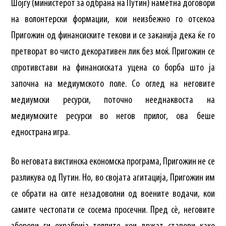
Шојгу (министерот за одбрана на Путин) наметна договори
на волонтерски формации, кои неизбежно го отсекоа
Пригожин од финансиските текови и се заканија дека ќе го
претворат во чисто декоративен лик без моќ. Пригожин се
спротивстави на финансиската уцена со борба што ја
започна на медиумското поле. Со оглед на неговите
медиумски ресурси, поточно нееднаквоста на
медиумските ресурси во негов прилог, ова беше
еднострана игра.
Во неговата вистинска економска програма, Пригожин не се
разликува од Путин. Но, во својата агитација, Пригожин им
се обрати на сите незадоволни од воените водачи, кои
самите честопати се сосема просечни. Пред сè, неговите