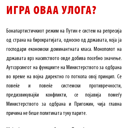
ИГРА ОВАА УЛОГА?
Бонапартистичкиот режим на Путин е систем на репресија
од страна на бирократијата, односно од државата, која ja
господари економски доминантната класа. Монополот на
државата врз насилството овде добива посебно значење.
Аутсорсингот на функциите на Министерството за одбрана
во време на војна директно го поткопа овој принцип. Се
повеќе и повеќе системски противречности,
предизвикувајќи конфликти, се појавија помеѓу
Министерството за одбрана и Пригожин, чија главна
причина не беше политиката туку парите.