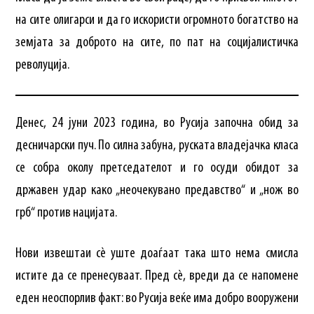
на сите олигарси и да го искористи огромното богатство на
земјата за доброто на сите, по пат на социјалистичка
револуција.
Денес, 24 јуни 2023 година, во Русија започна обид за
десничарски пуч. По силна забуна, руската владејачка класа
се собра околу претседателот и го осуди обидот за
државен удар како „неочекувано предавство“ и „нож во
грб“ против нацијата.
Нови извештаи сè уште доаѓаат така што нема смисла
истите да се пренесуваат. Пред сè, вреди да се напомене
еден неоспорлив факт: во Русија веќе има добро вооружени