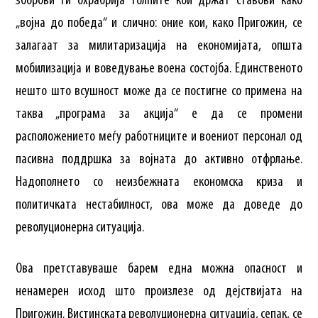
зборови ги охрабрија толпите кои држат ставови како
„војна до победа“ и слично: оние кои, како Пригожин, се
залагаат за милитаризација на економијата, општа
мобилизација и воведување воена состојба. Единственото
нешто што всушност може да се постигне со примена на
таква „програма за акција“ е да се промени
расположението меѓу работниците и воениот персонал од
пасивна поддршка за војната до активно отфрлање.
Надополнето со неизбежната економска криза и
политичката нестабилност, ова може да доведе до
револуционерна ситуација.
Ова претставуваше барем една можна опасност и
ненамерен исход што произлезе од дејствијата на
Пригожин. Вистинската револуционерна ситуација, сепак, се