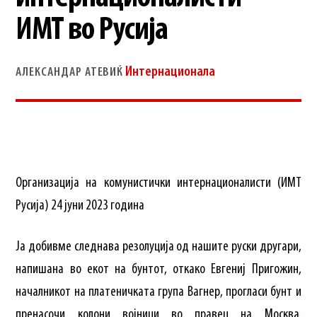
ИМТ во Русија
Интернационала
АЛЕКСАНДАР АТЕВИЌ
Организација на комунистички интернационалисти (ИМТ
Русија) 24 јуни 2023 година
Ја добивме следнава резолуција од нашите руски другари,
напишана во екот на бунтот, откако Евгениј Пригожин,
началникот на платеничката група Вагнер, прогласи бунт и
пренасочи колони војници во правец на Москва.