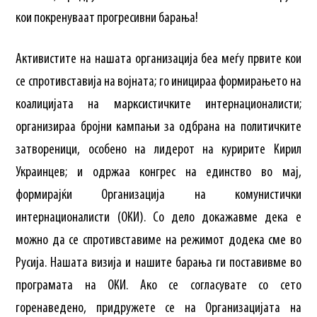
кои покренуваат прогресивни барања!
Активистите на нашата организација беа меѓу првите кои
се спротивставија на војната; го иницираа формирањето на
коалицијата на марксистичките интернационалисти;
организираа бројни кампањи за одбрана на политичките
затвореници, особено на лидерот на куририте Кирил
Украинцев; и одржаа конгрес на единство во мај,
формирајќи Организација на комунистички
интернационалисти (ОКИ). Со дело докажавме дека е
можно да се спротивставиме на режимот додека сме во
Русија. Нашата визија и нашите барања ги поставивме во
програмата на ОКИ. Ако се согласувате со сето
горенаведено, придружете се на Организацијата на