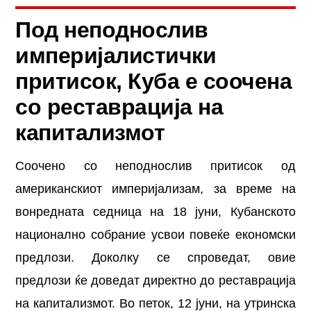
Под неподнослив
империјалистички
притисок, Куба е соочена
со реставрација на
капитализмот
Соочено со неподнослив притисок од
американскиот империјализам, за време на
вонредната седница на 18 јуни, Кубанското
национално собрание усвои повеќе економски
предлози. Доколку се спроведат, овие
предлози ќе доведат директно до реставрација
на капитализмот. Во петок, 12 јуни, на утринска