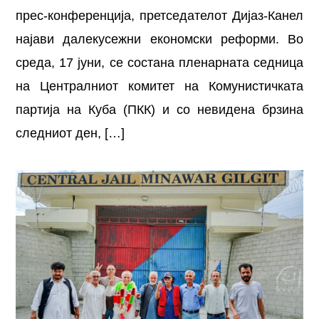
прес-конференција, претседателот Дијаз-Канел
најави далекусежни економски реформи. Во
среда, 17 јуни, се состана пленарната седница
на Централниот комитет на Комунистичката
партија на Куба (ПКК) и со невидена брзина
следниот ден, […]