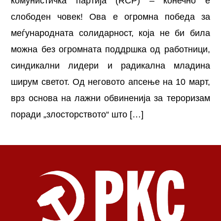
комунистичка партија (RCP) – конечно е
слободен човек! Ова е огромна победа за
меѓународната солидарност, која не би била
можна без огромната поддршка од работници,
синдикални лидери и радикална младина
ширум светот. Од неговото апсење на 10 март,
врз основа на лажни обвиненија за тероризам
поради „злосторството“ што […]