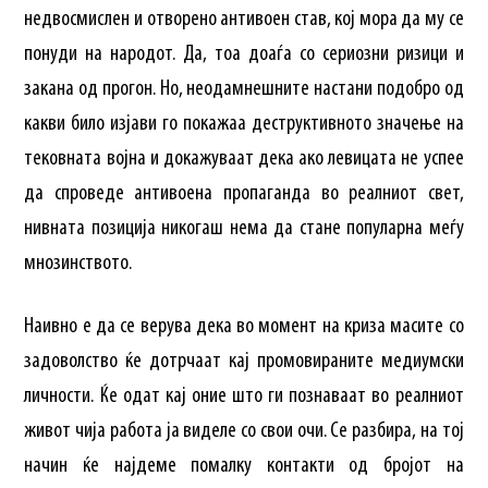
недвосмислен и отворено антивоен став, кој мора да му се
понуди на народот. Да, тоа доаѓа со сериозни ризици и
закана од прогон. Но, неодамнешните настани подобро од
какви било изјави го покажаа деструктивното значење на
тековната војна и докажуваат дека ако левицата не успее
да спроведе антивоена пропаганда во реалниот свет,
нивната позиција никогаш нема да стане популарна меѓу
мнозинството.
Наивно е да се верува дека во момент на криза масите со
задоволство ќе дотрчаат кај промовираните медиумски
личности. Ќе одат кај оние што ги познаваат во реалниот
живот чија работа ја виделе со свои очи. Се разбира, на тој
начин ќе најдеме помалку контакти од бројот на