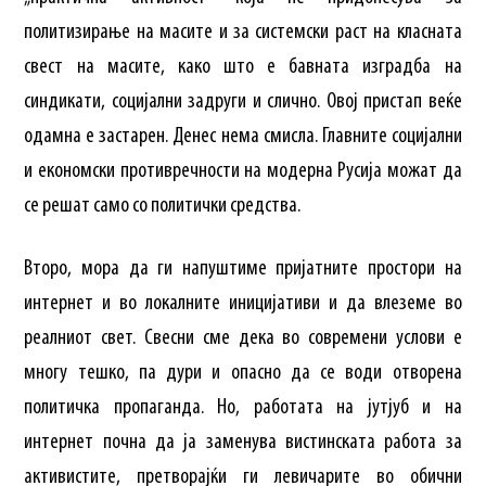
политизирање на масите и за системски раст на класната
свест на масите, како што е бавната изградба на
синдикати, социјални задруги и слично. Овој пристап веќе
одамна е застарен. Денес нема смисла. Главните социјални
и економски противречности на модерна Русија можат да
се решат само со политички средства.
Второ, мора да ги напуштиме пријатните простори на
интернет и во локалните иницијативи и да влеземе во
реалниот свет. Свесни сме дека во современи услови е
многу тешко, па дури и опасно да се води отворена
политичка пропаганда. Но, работата на јутјуб и на
интернет почна да ја заменува вистинската работа за
активистите, претворајќи ги левичарите во обични