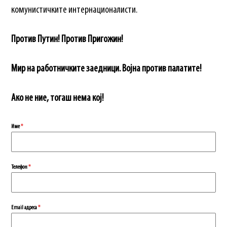
комунистичките интернационалисти.
Против Путин! Против Пригожин!
Мир на работничките заедници. Војна против палатите!
Ако не ние, тогаш нема кој!
Име
*
Телефон
*
Еmail адреса
*