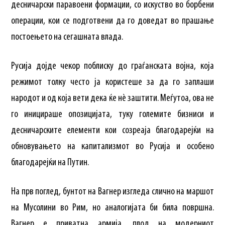
десничарски паравоени формации, со искуство во борбени
операции, кои се подготвени да го доведат во прашање
постоењето на сегашната влада.
Русија дојде чекор поблиску до граѓанската војна, која
режимот толку често ја користеше за да го заплаши
народот и од која вети дека ќе нè заштити. Меѓутоа, ова не
го иницираше опозицијата, туку големите бизниси и
десничарските елементи кои созреаја благодарејќи на
обновувањето на капитализмот во Русија и особено
благодарејќи на Путин.
На прв поглед, бунтот на Вагнер изгледа слично на маршот
на Мусолини во Рим, но аналогијата би била површна.
Вагнер е приватна армија, плод на модерниот