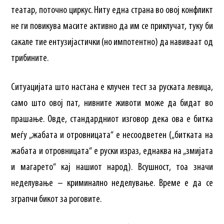
театар, поточно циркус. Ниту една страна во овој конфликт
не ги повикува масите активно да им се приклучат, туку би
сакале тие ентузијастички (но импотентно) да навиваат од
трибините.
Ситуацијата што настана е клучен тест за руската левица,
само што овој пат, нивните животи може да бидат во
прашање. Овде, стандардниот изговор дека ова е битка
меѓу „жабата и отровницата“ е несоодветен („битката на
жабата и отровницата“ е руски израз, еднаква на „змијата
и магарето“ кај нашиот народ). Всушност, тоа значи
неделување – криминално неделување. Време е да се
зграпчи бикот за роговите.