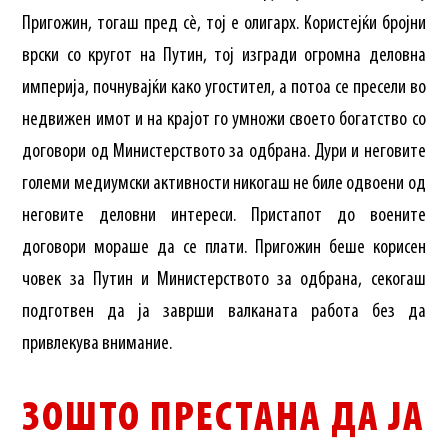
Пригожин, тогаш пред сè, тој е олигарх. Користејќи бројни
врски со кругот на Путин, тој изгради огромна деловна
империја, почнувајќи како угостител, а потоа се пресели во
недвижен имот и на крајот го умножи своето богатство со
договори од Министерството за одбрана. Дури и неговите
големи медиумски активности никогаш не биле одвоени од
неговите деловни интереси. Пристапот до воените
договори мораше да се плати. Пригожин беше корисен
човек за Путин и Министерството за одбрана, секогаш
подготвен да ја заврши валканата работа без да
привлекува внимание.
ЗОШТО ПРЕСТАНА ДА ЈА