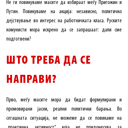
Не ги повикуваме масите да избираат меѓу Пригожин и
Путин. Повикуваме на акција: независно, политичко
дејствување во интерес на работничката класа. Руските
комунисти мора искрено да се запрашаат: дали сме
подготвени?
ШТО ТРЕБА ДА СЕ
НАПРАВИ?
Прво, меѓу масите мора да бидат формулирани и
промовирани јасни, реални политички барања. Во
сегашната ситуација, не можеме да се повикаме на
„практична активност“ која не придонесува за