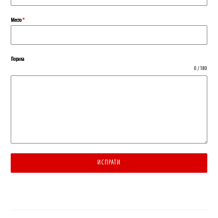
Место
*
Порака
0 / 180
ИСПРАТИ