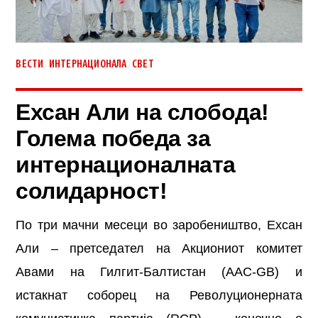
,
,
ВЕСТИ
ИНТЕРНАЦИОНАЛА
СВЕТ
Ехсан Али на слобода!
Голема победа за
интернационалната
солидарност!
По три мачни месеци во заробеништво, Ехсан
Али – претседател на Акциониот комитет
Авами на Гилгит-Балтистан (AAC-GB) и
истакнат соборец на Револуционерната