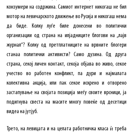
конзумери на содржина. Самиот интернет никогаш не бил
мотор на левичарското движење во Русија и никогаш нема
да биде. Колку луѓе биле донесени во политички
организации од страна на илјадниците блогови на „лајв
журнал“? Колку од претплатниците на врвните блогери
станаа политички активисти? Само дузина. Од друга
страна, секој личен контакт, секоја објава во живо, секое
учество во работен конфликт, па дури и најмалата
колективна акција, или пак секое искрено и отворено
застапување на својата позиција меѓу своите врсници, ја
подигнува свеста на масите многу повеќе од десетици
видеа на јутјуб.
Трето, на левицата и на целата работничка класа ѝ треба