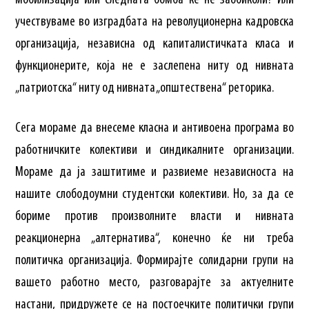
мобилизација или следната бомба ќе не заобиколи? Или
учествуваме во изградбата на револуционерна кадровска
организација, независна од капиталистичката класа и
функционерите, која не е заслепена ниту од нивната
„патриотска“ ниту од нивната „општествена“ реторика.
Сега мораме да внесеме класна и антивоена програма во
работничките колективи и синдикалните организации.
Мораме да ја заштитиме и развиеме независноста на
нашите слободоумни студентски колективи. Но, за да се
бориме против произволните власти и нивната
реакционерна „алтернатива“, конечно ќе ни треба
политичка организација. Формирајте солидарни групи на
вашето работно место, разговарајте за актуелните
настани, придружете се на постоечките политички групи