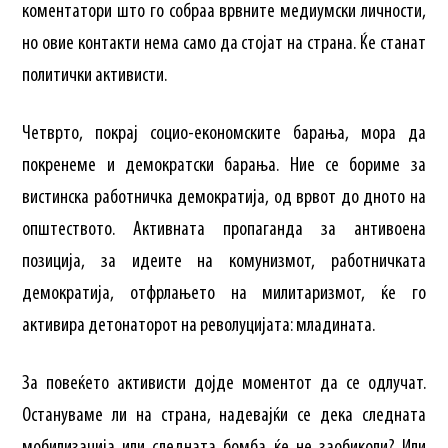
коментатори што го собраа врвните медиумски личности,
но овие контакти нема само да стојат на страна. Ќе станат
политички активисти.
Четврто, покрај социо-економските барања, мора да
покренеме и демократски барања. Ние се бориме за
вистинска работничка демократија, од врвот до дното на
општеството. Активната пропаганда за антивоена
позиција, за идеите на комунизмот, работничката
демократија, отфрлањето на милитаризмот, ќе го
активира детонаторот на револуцијата: младината.
За повеќето активисти дојде моментот да се одлучат.
Остануваме ли на страна, надевајќи се дека следната