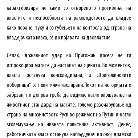
карактеризира не само со отвореното противење на
властите и неспособноста на раководството да владее
како порано, туку и со губењето на контрола од страна на
владејачката класа, сè до појавата на двовластие.
Сепак, државниот удар на Пригожин досега не ги
испровоцира масите да настапат на сцената. Во моментов,
власта останува консолидирана, а „Пригожиновите
поборници“ се политички изолирани. Текот на историјата е
забрзан, но допрва треба да видиме нагло влошување на
животниот стандард на масите, големо разочарување од
страна на мнозинството Руси во режимот на Путин и нагло
зголемување на нивната политичка активност. Денес,
работничката класа останува набљудувач во овој драмски