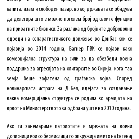
капитализам и слободен пазар, во кој државата се обидува
да делегира што е можно поголем број од своите функции
на приватните бизниси. За разлика од бројните доброволни
одреди на сепаратистичкото движење во Донбас кои се
појавија во 2014 година, Вагнер ПВК се појави како
комерцијална структура на сили за да обезбеди воена
поддршка за агресијата на олигарсите во Сирија, кога таа
земја беше зафатена од граѓанска војна. Според
новинарската истрага на Д Бел, идејата за создавање
ваква комерцијална структура се родила во армијата на
врвот на Министерството за одбрана уште во 2010 година.
Ако ги занемариме патриотите и мрежата на воени
дописници кои со бесмислици го опкружија името на Евгениј