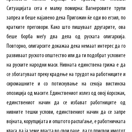
Ситуацијата сега е малку помирна: Вагнеровите трупи
запреа и беше најавено дека Пригожин ќе оди во егзил, по
кратките преговори. Како што пишуваат другарите, ова
беше борба меѓу два дела од руската олигархија.
Повторно, олигарсите докажаа дека немаат интерес да го
развиваат руското општество или да ги подобрат условите
на руските народни маси. Нивната единствена грижа е да
се збогатуваат преку крадење на трудот на работниците и
сиромашните и со потиснување на секоја вистинска
опозиција од масите. Единствениот излез од овој ќорсокак,
единствениот начин да се избават работниците од
нивните тешки услови, единствениот начин да се запре
војната, корупцијата и општото распаѓање, е работничката
класа да ја земе власта во свои раце, да го присвои имотот