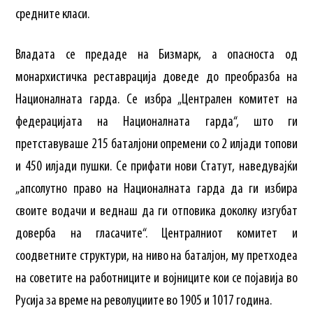
средните класи.
Владата се предаде на Бизмарк, а опасноста од
монархистичка реставрација доведе до преобразба на
Националната гарда. Се избра „Централен комитет на
федерацијата на Националната гарда“, што ги
претставуваше 215 баталјони опремени со 2 илјади топови
и 450 илјади пушки. Се прифати нови Статут, наведувајќи
„апсолутно право на Националната гарда да ги избира
своите водачи и веднаш да ги отповика доколку изгубат
доверба на гласачите“. Централниот комитет и
соодветните структури, на ниво на баталјон, му претходеа
на советите на работниците и војниците кои се појавија во
Русија за време на револуциите во 1905 и 1017 година.