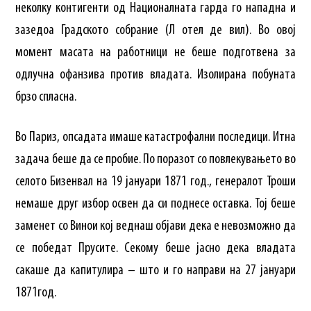
неколку контигенти од Националната гарда го нападна и
зазедоа Градското собрание (Л отел де вил). Во овој
момент масата на работници не беше подготвена за
одлучна офанзива против владата. Изолирана побуната
брзо спласна.
Во Париз, опсадата имаше катастрофални последици. Итна
задача беше да се пробие. По поразот со повлекувањето во
селото Бизенвал на 19 јануари 1871 год., генералот Троши
немаше друг избор освен да си поднесе оставка. Тој беше
заменет со Винои кој веднаш објави дека е невозможно да
се победат Прусите. Секому беше јасно дека владата
сакаше да капитулира – што и го направи на 27 јануари
1871год.