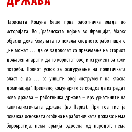
ДРЖАВА
Париската Комуна беше прва работничка влада во
историјата. Во „Граѓанската војана во Франција“, Маркс
објасни дека Комуната го покажа следното: работниците
„не можат … да се задоволат со преземање на стариот
државен апарат и да го користат овој инструмент за свои
потреби. Првиот услов за осигурување на политичката
власт е да … се уништи овој инструмент на класна
доминација“. Прецизно, комунарите се обидоа да изградат
нова држава – работничка држава – врз урнатините на
капиталистичката држава (во Париз). При тоа тие ја
покажаа основната особина на работничката држава: нема
бирократија; нема армија одвоена од народот; нема