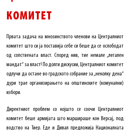
КОМИТЕТ
Првата задача на мнозинството членови на Централниот
комитет што си ја поставија себе си беше да се ослободат
од сопствената власт. Според нив, тие немале „легален
мандат“ за власт! По долги дискусии, Централниот комитет
одлучи да остане во градското собрание за „неколку дена“
дури трае организирањето на општинските (комунални)
избори.
Директниот проблем со којшто се соочи Централниот
комитет беше армијата што маршираше кон Версај, под
водство на Тиер. Еде и Дивал предложија Националната