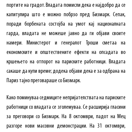
портите на градот. Владата помисли дека е најдобро да се
капитулира што е можно побрзо пред Бизмарк. Сепак,
поради борбената состојба на умот кај националната
гарда, владата не можеше јавно да ги објави своите
намери. Министерот и генералот Троши сметаа на
економските и општествените ефекти на опсадата во
кршењето на отпорот на париските работници. Владата
сакаше да купи време; додека објави дека е за одбрана на
Париз тајно преговараше со Бизмарк.
Како поминуваа седмиците непријателствата на париските
работници со владата се зголемуваа. Се расширија гласини
за преговори со Бизмарк. На 8 октомври, падот на Мец
разгоре нови масовни демонстрации. На 31 октомври,