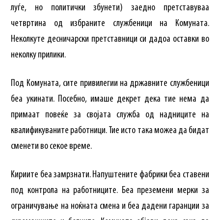
луѓе, но политички збунети) заедно претставуваа
четвртина од избраните службеници на Комуната.
Неколкуте десничарски претставници си дадоа оставки во
неколку прилики.
Под Комуната, сите привилегии на државните службеници
беа укинати. Посебно, имаше декрет дека тие нема да
примаат повеќе за својата служба од надниците на
квалификуваните работници. Тие исто така можеа да бидат
сменети во секое време.
Кириите беа замрзнати. Напуштените фабрики беа ставени
под контрола на работниците. Беа преземени мерки за
ограничување на ноќната смена и беа дадени гаранции за