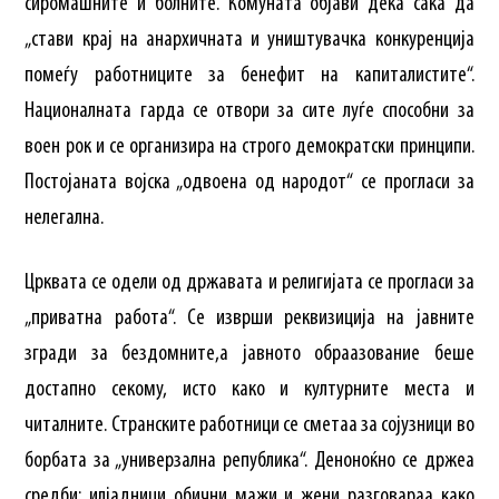
сиромашните и болните. Комуната објави дека сака да
„стави крај на анархичната и уништувачка конкуренција
помеѓу работниците за бенефит на капиталистите“.
Националната гарда се отвори за сите луѓе способни за
воен рок и се организира на строго демократски принципи.
Постојаната војска „одвоена од народот“ се прогласи за
нелегална.
Црквата се одели од државата и религијата се прогласи за
„приватна работа“. Се изврши реквизиција на јавните
згради за бездомните,а јавното обраазование беше
достапно секому, исто како и културните места и
читалните. Странските работници се сметаа за сојузници во
борбата за „универзална република“. Деноноќно се држеа
средби; илјадници обични мажи и жени разговараа како