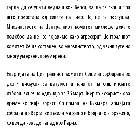
гарда да се упати веднаш кон Версај за да се скрши тоа
што преостана од силите на Тиер. Но, не ги послушаа.
Мнозинството на Централниот комитет мислеше дека е
подобро да не „се појавиме како агресори“. Централниот
комитет беше составен, во мнозинството, од чесни луѓе но
многу умерени, преумерени.
Енергијата на Централниот комитет беше апсорбирана во
долги дискусии за датумот и начинот на општинските
избори. Конечно одлучија за 26 март. Тиер го искористи ова
време во своја корист. Со помош на Бизмарк, армијата
собрана во Версај се засили масовно и бројчано и оружено,
со цел да изведе напад врз Париз.