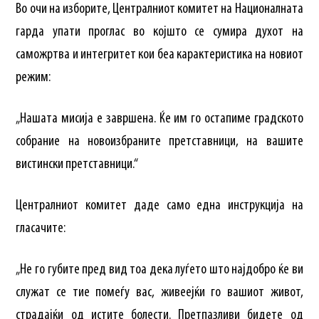
Во очи на изборите, Централниот комитет на Националната
гарда упати проглас во којшто се сумира духот на
саможртва и интегритет кои беа карактеристика на новиот
режим:
„Нашата мисија е завршена. Ќе им го остапиме градското
собрание на новоизбраните претставници, на вашите
вистински претставници.“
Централниот комитет даде само една инструкција на
гласачите:
„Не го губите пред вид тоа дека луѓето што најдобро ќе ви
служат се тие помеѓу вас, живеејќи го вашиот живот,
страдајќи од истите болести. Претпазливи бидете од