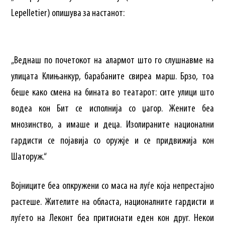
Lepelletier) опишува за настанот:
„Веднаш по почетокот на алармот што го слушнавме на
улицата Клињанкур, барабаните свиреа марш. Брзо, тоа
беше како смена на бината во театарот: сите улици што
водеа кон Бит се исполнија со џагор. Жените беа
мнозинство, а имаше и деца. Изолираните национални
гардисти се појавија со оружје и се придвижија кон
Шаторуж.“
Војниците беа опкружени со маса на луѓе која непрестајно
растеше. Жителите на областа, националните гардисти и
луѓето на Леконт беа притиснати еден кон друг. Некои