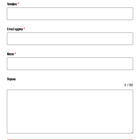
Телефон
*
Еmail адреса
*
Место
*
Порака
0 / 180