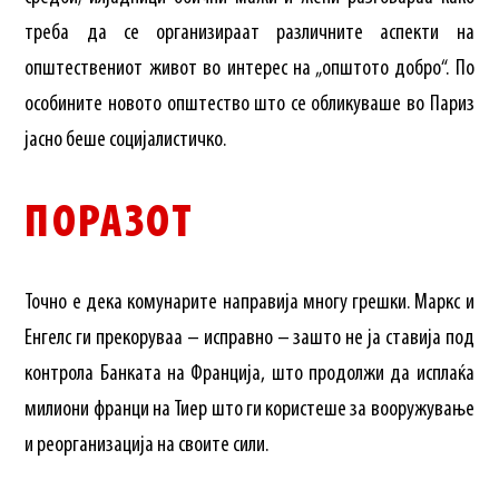
треба да се организираат различните аспекти на
општествениот живот во интерес на „општото добро“. По
особините новото општество што се обликуваше во Париз
јасно беше социјалистичко.
ПОРАЗОТ
Точно е дека комунарите направија многу грешки. Маркс и
Енгелс ги прекоруваа – исправно – зашто не ја ставија под
контрола Банката на Франција, што продолжи да исплаќа
милиони франци на Тиер што ги користеше за вооружување
и реорганизација на своите сили.