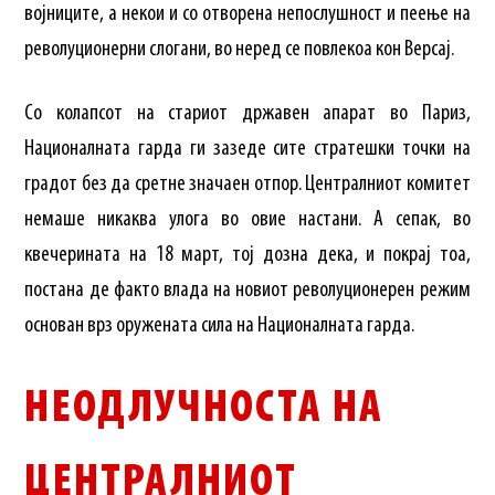
војниците, а некои и со отворена непослушност и пеење на
револуционерни слогани, во неред се повлекоа кон Версај.
Со колапсот на стариот државен апарат во Париз,
Националната гарда ги зазеде сите стратешки точки на
градот без да сретне значаен отпор. Централниот комитет
немаше никаква улога во овие настани. А сепак, во
квечерината на 18 март, тој дозна дека, и покрај тоа,
постана де факто влада на новиот револуционерен режим
основан врз оружената сила на Националната гарда.
НЕОДЛУЧНОСТА НА
ЦЕНТРАЛНИОТ