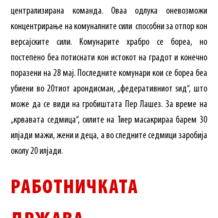
централизирана команда. Оваа одлука оневозможи
концентрирање на комуналните сили способни за отпор кон
версајските сили. Комунарите храбро се бореа, но
постепено беа потиснати кон истокот на градот и конечно
поразени на 28 мај. Последните комунари кои се бореа беа
убиени во 20тиот арондисман, „федеративниот ѕид“, што
може да се види на гробиштата Пер Лашез. За време на
„крвавата седмица“, силите на Тиер масакрираа барем 30
илјади мажи, жени и деца, а во следните седмици заробија
околу 20 илјади.
РАБОТНИЧКАТА