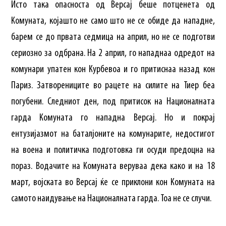
Исто така опасноста од Версај беше потценета од
Комуната, којашто не само што не се обиде да нападне,
барем се до првата седмица на април, но не се подготви
сериозно за одбрана. На 2 април, го нападнаа одредот на
комунари упатен кон Курбевоа и го притиснаа назад кон
Париз. Затворениците во рацете на силите на Тиер беа
погубени. Следниот ден, под притисок на Националната
гарда Комуната го нападна Версај. Но и покрај
ентузијазмот на баталјоните на комунарите, недостигот
на воена и политичка подготовка ги осуди предоцна на
пораз. Водачите на Комуната веруваа дека како и на 18
март, војската во Версај ќе се приклони кон Комуната на
самото наидување на Националната гарда. Тоа не се случи.