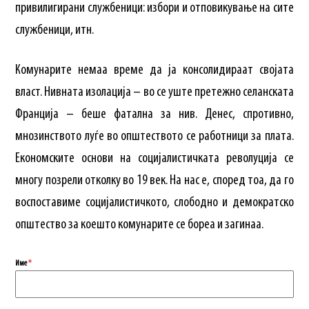
привилигирани службеници: избори и отповикување на сите
службеници, итн.
Комунарите немаа време да ја консолидираат својата
власт. Нивната изолација – во се уште претежно селанската
Франција – беше фатална за нив. Денес, спротивно,
мнозинството луѓе во општеството се работници за плата.
Економските основи на социјалистичката револуција се
многу позрели отколку во 19 век. На нас е, според тоа, да го
воспоставиме социјалистичкото, слободно и демократско
општество за коешто комунарите се бореа и загинаа.
Име
*