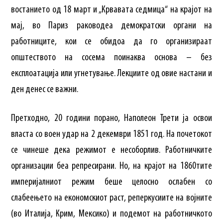
востанието од 18 март и „Крвавата седмица“ на крајот на
мај, во Париз раководеа демократски органи на
работниците, кои се обидоа да го организираат
општеството на сосема поинаква основа – без
експлоатација или угнетување. Лекциите од овие настани и
ден денес се важни.
Претходно, 20 години порано, Наполеон Трети ја освои
власта со воен удар на 2 декември 1851 год. На почетокот
се чинеше дека режимот е несоборлив. Работничките
организации беа репресирани. Но, на крајот на 1860тите
империјалниот режим беше целосно ослабен со
слабеењето на економскиот раст, реперкусиите на војните
(во Италија, Крим, Мексико) и подемот на работничкото