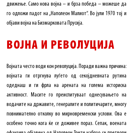
движење. Само нова војна – и брза победа – можеше да
го одложи падот на „Наполеон Малиот“. Во јули 1970 тој и
објави војна на Бизмарковата Прусија.
ВОЈНА И РЕВОЛУЦИЈА
Војната често води кон револуција. Поради важна причина:
војната ги отргнува луѓето од секојдневната рутина
одеднаш и ги фрла на арената на голема историска
активност. Масите го преиспитуваат однесувањето на
водачите на државите, генералите и политичарите, многу
повнимателно отколку во мирновременски услови. Ова е
особено точно кога ќе се доживее пораз. Сепак, воената