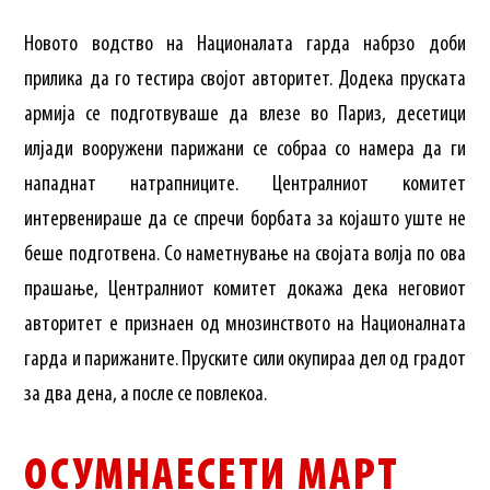
Новото водство на Националата гарда набрзо доби
прилика да го тестира својот авторитет. Додека пруската
армија се подготвуваше да влезе во Париз, десетици
илјади вооружени парижани се собраа со намера да ги
нападнат натрапниците. Централниот комитет
интервенираше да се спречи борбата за којашто уште не
беше подготвена. Со наметнување на својата волја по ова
прашање, Централниот комитет докажа дека неговиот
авторитет е признаен од мнозинството на Националната
гарда и парижаните. Пруските сили окупираа дел од градот
за два дена, а после се повлекоа.
ОСУМНАЕСЕТИ МАРТ