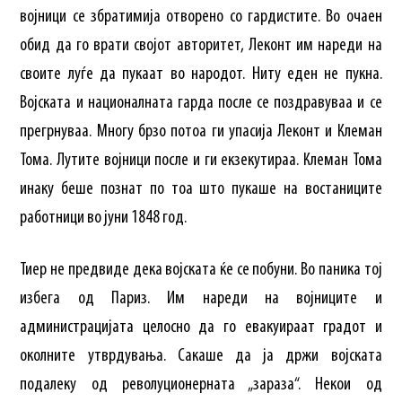
војници се збратимија отворено со гардистите. Во очаен
обид да го врати својот авторитет, Леконт им нареди на
своите луѓе да пукаат во народот. Ниту еден не пукна.
Војската и националната гарда после се поздравуваа и се
прегрнуваа. Многу брзо потоа ги упасија Леконт и Клеман
Тома. Лутите војници после и ги екзекутираа. Клеман Тома
инаку беше познат по тоа што пукаше на востаниците
работници во јуни 1848 год.
Тиер не предвиде дека војската ќе се побуни. Во паника тој
избега од Париз. Им нареди на војниците и
администрацијата целосно да го евакуираат градот и
околните утврдувања. Сакаше да ја држи војската
подалеку од револуционерната „зараза“. Некои од