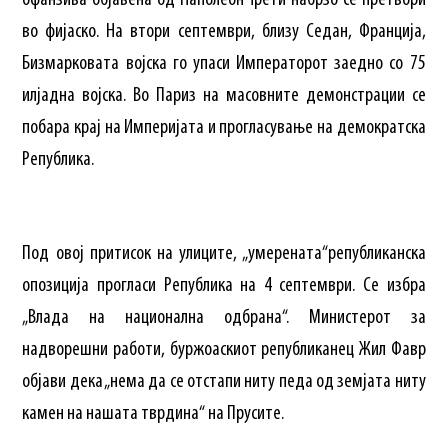
офанзива објавена од Наполеон Трети набрзо се претвори
во фијаско. На втори септември, близу Седан, Франција,
Бизмарковата војска го упаси Императорот заедно со 75
илјадна војска. Во Париз на масовните демонстрации се
побара крај на Империјата и прогласување на демократска
Република.
Под овој притисок на улиците, „умерената“републиканска
опозиција прогласи Република на 4 септември. Се избра
„Влада на национална одбрана“. Министерот за
надворешни работи, буржоаскиот републиканец Жил Фавр
објави дека „нема да се отстапи ниту педа од земјата ниту
камен на нашата тврдина“ на Прусите.