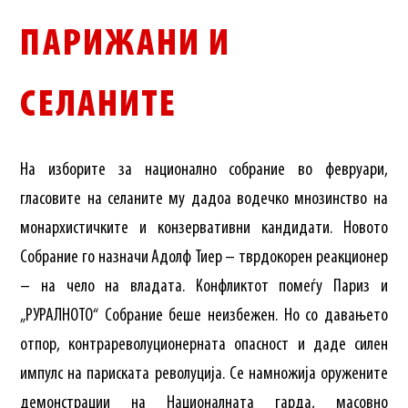
ПАРИЖАНИ И
СЕЛАНИТЕ
На изборите за национално собрание во февруари,
гласовите на селаните му дадоа водечко мнозинство на
монархистичките и конзервативни кандидати. Новото
Собрание го назначи Адолф Тиер – тврдокорен реакционер
– на чело на владата. Конфликтот помеѓу Париз и
„РУРАЛНОТО“ Собрание беше неизбежен. Но со давањето
отпор, контрареволуционерната опасност и даде силен
импулс на париската револуција. Се намножија оружените
демонстрации на Националната гарда, масовно