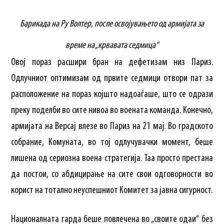
Барикада на Ру Волтер, после освојувањето од армијата за
време на „крвавата седмица“
Овој пораз расшири бран на дефетизам низ Париз.
Одлучниот оптимизам од првите седмици отвори пат за
расположение на пораз којшто надоаѓаше, што се одрази
преку поделби во сите нивоа во воената команда. Конечно,
армијата на Версај влезе во Париз на 21 мај. Во градското
собрание, Комуната, во тој одлучувачки момент, беше
лишена од сериозна воена стратегија. Таа просто престана
да постои, со абдицирање на сите свои одговорности во
корист на тотално неуспешниот Комитет за јавна сигурност.
Националната гарда беше повлечена во „своите одаи“ без