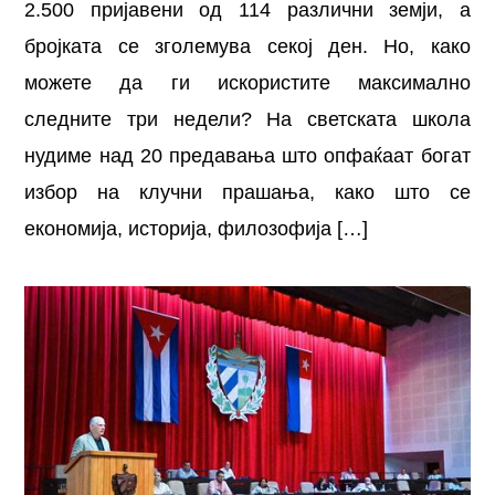
2.500 пријавени од 114 различни земји, а
бројката се зголемува секој ден. Но, како
можете да ги искористите максимално
следните три недели? На светската школа
нудиме над 20 предавања што опфаќаат богат
избор на клучни прашања, како што се
економија, историја, филозофија […]