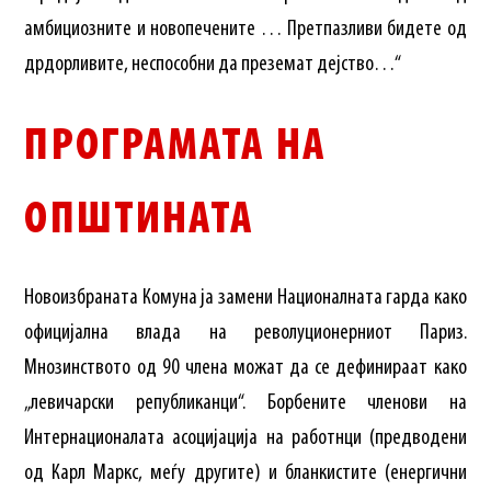
амбициозните и новопечените … Претпазливи бидете од
дрдорливите, неспособни да преземат дејство…“
ПРОГРАМАТА НА
ОПШТИНАТА
Новоизбраната Комуна ја замени Националната гарда како
официјална влада на револуционерниот Париз.
Мнозинството од 90 члена можат да се дефинираат како
„левичарски републиканци“. Борбените членови на
Интернационалата асоцијација на работнци (предводени
од Карл Маркс, меѓу другите) и бланкистите (енергични