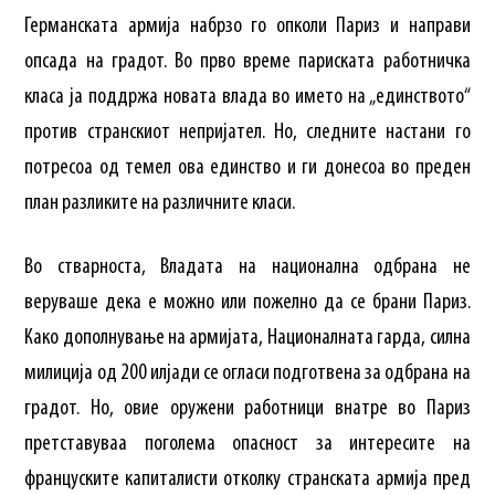
Германската армија набрзо го опколи Париз и направи
опсада на градот. Во прво време париската работничка
класа ја поддржа новата влада во името на „единството“
против странскиот непријател. Но, следните настани го
потресоа од темел ова единство и ги донесоа во преден
план разликите на различните класи.
Во стварноста, Владата на национална одбрана не
веруваше дека е можно или пожелно да се брани Париз.
Како дополнување на армијата, Националната гарда, силна
милиција од 200 илјади се огласи подготвена за одбрана на
градот. Но, овие оружени работници внатре во Париз
претставуваа поголема опасност за интересите на
француските капиталисти отколку странската армија пред