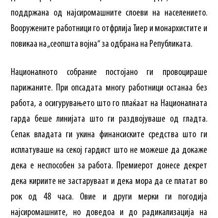
поддржана од најсиромашните слоеви на населението.
Вооружените работници го отфрлија Тиер и монархистите и
повикаа на „сеопшта војна“ за одбрана на Републиката.
Националното собрание постојано ги провоцираше
парижаните. При опсадата многу работници останаа без
работа, а осигурувањето што го плаќаат на Националната
гарда беше линијата што ги раздвојуваше од гладта.
Сепак владата ги укина финансиските средства што ги
исплатуваше на секој гардист што не можеше да докаже
дека е неспособен за работа. Премиерот донесе декрет
дека кириите не застаруваат и дека мора да се платат во
рок од 48 часа. Овие и други мерки ги погодија
најсиромашните, но доведоа и до радикализација на