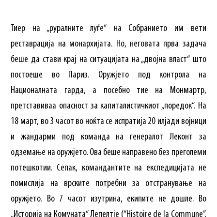
Тиер на „руралните луѓе“ на Собранието им вети
реставрација на монархијата. Но, неговата прва задача
беше да стави крај на ситуацијата на „двојна власт“ што
постоеше во Париз. Оружјето под контрола на
Националната гарда, а посебно тие на Монмартр,
претставиваа опасност за капиталистичкиот „поредок“. На
18 март, во 3 часот во ноќта се испратија 20 илјади војници
и жандарми под команда на генералот Леконт за
одземање на оружјето. Ова беше направено без преголеми
потешкотии. Сепак, командантите на експедицијата не
помислија на врските потребни за отстранување на
оружјето. Во 7 часот изутрина, екипите не дошле. Во
„Историја на Комуната“ Лепелтје (“Histoire de la Commune”,