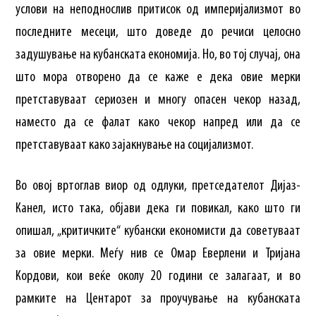
услови на неподнослив притисок од империјализмот во
последните месеци, што доведе до речиси целосно
задушување на кубанската економија. Но, во тој случај, она
што мора отворено да се каже е дека овие мерки
претставуваат сериозен и многу опасен чекор назад,
наместо да се фалат како чекор напред или да се
претставуваат како зајакнување на социјализмот.
Во овој вртоглав виор од одлуки, претседателот Дијаз-
Канел, исто така, објави дека ги повикал, како што ги
опишал, „критичките“ кубански економисти да советуваат
за овие мерки. Меѓу нив се Омар Еверлени и Тријана
Кордови, кои веќе околу 20 години се залагаат, и во
рамките на Центарот за проучување на кубанската