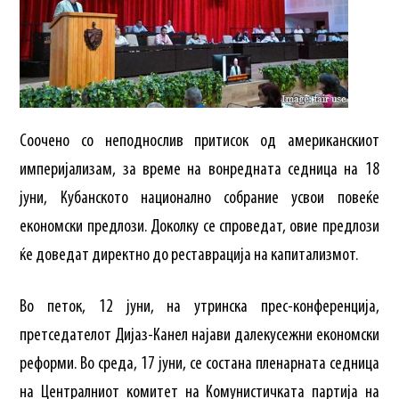
Соочено со неподнослив притисок од американскиот
империјализам, за време на вонредната седница на 18
јуни, Кубанското национално собрание усвои повеќе
економски предлози. Доколку се спроведат, овие предлози
ќе доведат директно до реставрација на капитализмот.
Во петок, 12 јуни, на утринска прес-конференција,
претседателот Дијаз-Канел најави далекусежни економски
реформи. Во среда, 17 јуни, се состана пленарната седница
на Централниот комитет на Комунистичката партија на