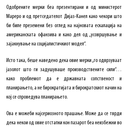
Одобрените мерки беа презентирани и од министерот
Мареро и од претседателот Дијаз-Канел како чекори што
би биле преземени без оглед на најновата ескалација на
американската офанзива и како дел од „усовршување и
зајакнување на социјалистичкиот модел“.
Исто така, беше наведено дека овие мерки „го одврзуваат
јазолот што ги задушуваше производствените сили“…
како проблемот да е државната сопственост и
планирањето, а не бирократијата и бирократскиот начин на
кој се спроведува планирањето.
Ова е можеби најсериозното прашање. Може да се тврди
дека некои од овие отстапки кон пазарот беа неизбежни во