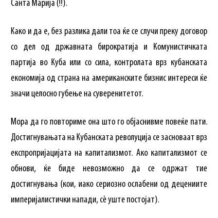
Санта Марија (!!).
Како и да е, без разлика дали тоа ќе се случи преку договор
со дел од државната бирократија и Комунистичката
партија во Куба или со сила, контролата врз кубанската
економија од страна на американските бизнис интереси ќе
значи целосно губење на суверенитетот.
Мора да го повториме она што го објаснивме повеќе пати.
Достигнувањата на Кубанската револуција се засноваат врз
експропријацијата на капитализмот. Ако капитализмот се
обнови, ќе биде невозможно да се одржат тие
достигнувања (кои, иако сериозно ослабени од децениите
империјалистички напади, сè уште постојат).