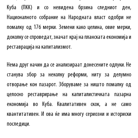
Куба (ПКК) и со невидена брзина следниот ден,
Националното собрание на Народната власт одобри не
помалку од 176 мерки. Земени како целина, овие мерки,
доколку се спроведат, значат крај на планската економија и
реставрација на капитализмот.
Нема друг начин да се анализираат донесените одлуки. Не
станува збор за неколку реформи, ниту за делумно
отворање кон пазарот. Зборуваме за ништо помалку од
целосно реставрирање на капиталистичката пазарна
економија во Куба. Квалитативен скок, а не само
квантитативен. И ова ќе има многу сериозни и историски
последици.