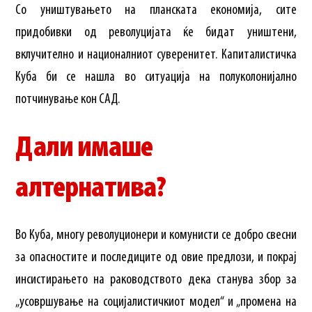
Со уништувањето на планската економија, сите
придобивки од револуцијата ќе бидат уништени,
вклучително и националниот суверенитет. Капиталистичка
Куба би се нашла во ситуација на полуколонијално
потчинување кон САД.
Дали имаше
алтернатива?
Во Куба, многу револуционери и комунисти се добро свесни
за опасностите и последиците од овие предлози, и покрај
инсистирањето на раководството дека станува збор за
„усовршување на социјалистичкиот модел“ и „промена на