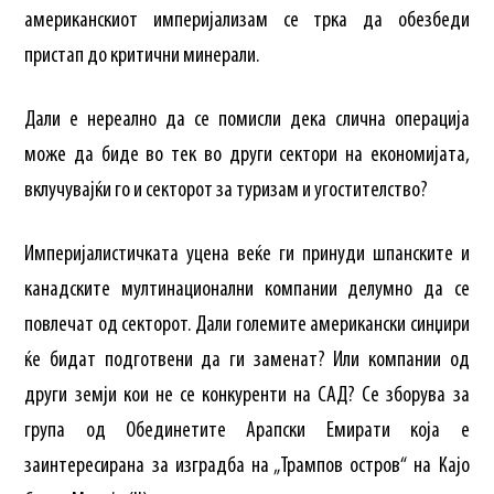
американскиот империјализам се трка да обезбеди
пристап до критични минерали.
Дали е нереално да се помисли дека слична операција
може да биде во тек во други сектори на економијата,
вклучувајќи го и секторот за туризам и угостителство?
Империјалистичката уцена веќе ги принуди шпанските и
канадските мултинационални компании делумно да се
повлечат од секторот. Дали големите американски синџири
ќе бидат подготвени да ги заменат? Или компании од
други земји кои не се конкуренти на САД? Се зборува за
група од Обединетите Арапски Емирати која е
заинтересирана за изградба на „Трампов остров“ на Кајо