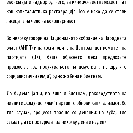
економија и надвор од него, за кинеско-виетнамскиот пат
кон капиталистичка реставрација. Тоа е како да се стави
лисицата на чело на кокошарникот.
Во неколку говори на Националното собрание на Народната
власт (АНПП) и на состаноците на Централниот комитет на
партијата (ЦК), беше објаснето дека предлозите
произлегле „од проучувањето на искуствата на другите
социјалистички земји“, односно Кина и Виетнам.
Да бидеме јасни, во Кина и Виетнам, раководството на
нивните „комунистички“ партии го обнови капитализмот. Во
тие случаи, процесот траеше со децении; на Куба, тие
сакаат да го протуркаат за неколку дена и недели.