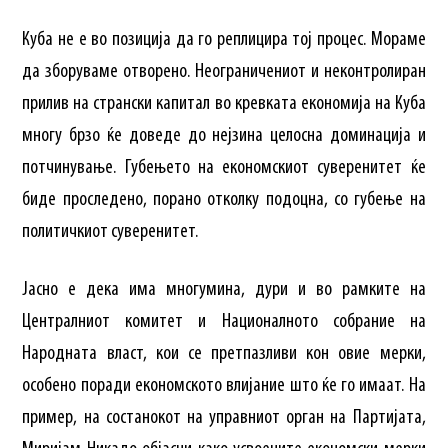
Куба не е во позиција да го реплицира тој процес. Мораме
да зборуваме отворено. Неограничениот и неконтролиран
прилив на странски капитал во кревката економија на Куба
многу брзо ќе доведе до нејзина целосна доминација и
потчинување. Губењето на економскиот суверенитет ќе
биде проследено, порано отколку подоцна, со губење на
политичкиот суверенитет.
Јасно е дека има многумина, дури и во рамките на
Централниот комитет и Националното собрание на
Народната власт, кои се претпазливи кон овие мерки,
особено поради економското влијание што ќе го имаат. На
пример, на состанокот на управниот орган на Партијата,