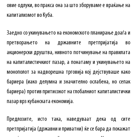
овие одлуки, во пракса она за што зборуваме е враќање на
капитализмот во Куба.
Заедно со укинувањето на економското планирање доаѓа и
претворањето на државните претпријатија во
акционерски друштва, нивното потчинување на правилата
на капиталистичкиот пазар, а понатаму и укинувањето на
монополот за надворешна трговија кој дејствуваше како
бариера (иако делумна и значително ослабена, но сепак
бариера) против притисокот на глобалниот капиталистички
пазар врз кубанската економија.
Предлозите, исто така, наведуваат дека од сите
претпријатија (државни и приватни) ќе се бара да покажат