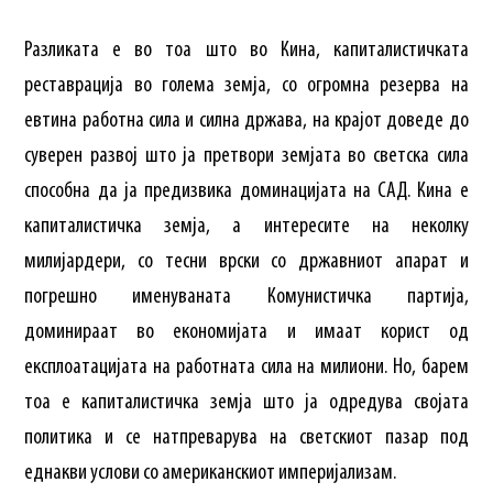
Разликата е во тоа што во Кина, капиталистичката
реставрација во голема земја, со огромна резерва на
евтина работна сила и силна држава, на крајот доведе до
суверен развој што ја претвори земјата во светска сила
способна да ја предизвика доминацијата на САД. Кина е
капиталистичка земја, а интересите на неколку
милијардери, со тесни врски со државниот апарат и
погрешно именуваната Комунистичка партија,
доминираат во економијата и имаат корист од
експлоатацијата на работната сила на милиони. Но, барем
тоа е капиталистичка земја што ја одредува својата
политика и се натпреварува на светскиот пазар под
еднакви услови со американскиот империјализам.