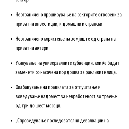
сектор.
Неограничено проширување на секторите отворени за
приватни инвестиции, и домашни и странски
Неограничено користење на земјиште од страна на
приватни актери.
Укинување на универзалните субвенции, кои ќе бидат
заменети со насочена поддршка за ранливите лица.
Олабавување на правилата за отпуштање и
воведување надомест за невработеност во траење
од три до шест месеци.
„Спроведување последователни девалвации на