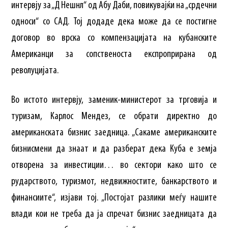
интервју за „Д Нешнл“ од Абу Даби, повикувајќи на „срдечни
односи“ со САД. Тој додаде дека може да се постигне
договор во врска со компензацијата на кубанските
Американци за сопственоста експроприрана од
револуцијата.
Во истото интервју, заменик-министерот за трговија и
туризам, Карлос Мендез, се обрати директно до
американската бизнис заедница. „Сакаме американските
бизнисмени да знаат и да разберат дека Куба е земја
отворена за инвестиции… во сектори како што се
рударството, туризмот, недвижностите, банкарството и
финансиите“, изјави тој. „Постојат разлики меѓу нашите
влади кои не треба да ја спречат бизнис заедницата да