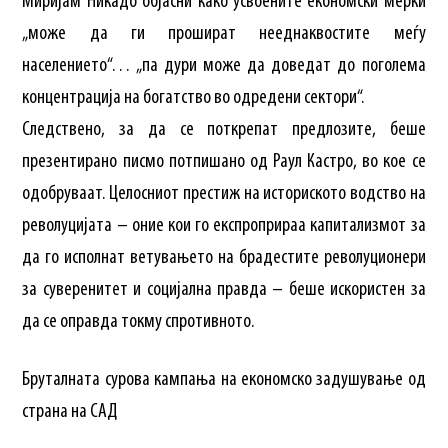
Миријам Никадо објасни како усвоените економски мерки
„може да ги прошират нееднаквостите меѓу
населението“… „па дури може да доведат до поголема
концентрација на богатство во одредени сектори“.
Следствено, за да се поткрепат предлозите, беше
презентирано писмо потпишано од Раул Кастро, во кое се
одобруваат. Целосниот престиж на историското водство на
револуцијата – оние кои го експроприраа капитализмот за
да го исполнат ветувањето на брадестите револуционери
за суверенитет и социјална правда – беше искористен за
да се оправда токму спротивното.
Бруталната сурова кампања на економско задушување од
страна на САД