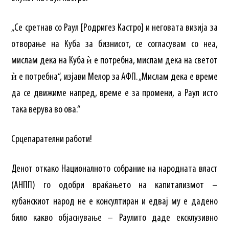
„Се сретнав со Раул [Родригез Кастро] и неговата визија за
отворање на Куба за бизнисот, се согласувам со неа,
мислам дека на Куба ѝ е потребна, мислам дека на светот
ѝ е потребна“, изјави Мелор за АФП. „Мислам дека е време
да се движиме напред, време е за промени, а Раул исто
така верува во ова.“
Срцепарателни работи!
Денот откако Националното собрание на народната власт
(АНПП) го одобри враќањето на капитализмот –
кубанскиот народ не е консултиран и едвај му е дадено
било какво објаснување – Раулито даде ексклузивно