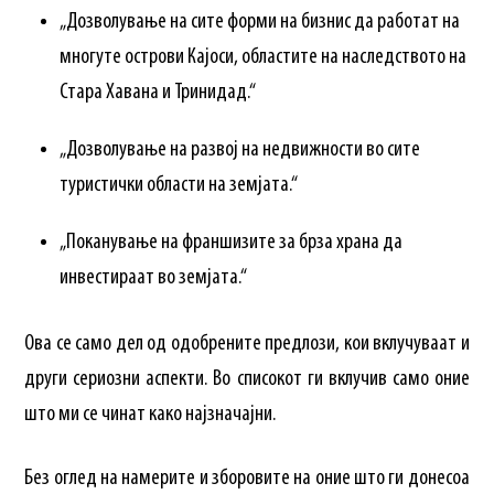
„Дозволување на сите форми на бизнис да работат на
многуте острови Кајоси, областите на наследството на
Стара Хавана и Тринидад.“
„Дозволување на развој на недвижности во сите
туристички области на земјата.“
„Поканување на франшизите за брза храна да
инвестираат во земјата.“
Ова се само дел од одобрените предлози, кои вклучуваат и
други сериозни аспекти. Во списокот ги вклучив само оние
што ми се чинат како најзначајни.
Без оглед на намерите и зборовите на оние што ги донесоа