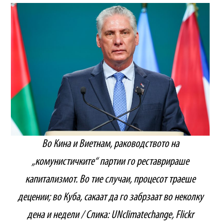
Во Кина и Виетнам, раководството на
„комунистичките“ партии го реставрираше
капитализмот. Во тие случаи, процесот траеше
децении; во Куба, сакаат да го забрзаат во неколку
дена и недели / Слика: UNclimatechange, Flickr