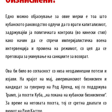
бизнисмени?
Едно можно објаснување за овие мерки е тоа што
кубанското раководство одлучи да го врати капитализмот,
задржувајќи ја политичката контрола (во кинески стил)
како начин да се спречи империјалистичка воена
интервенција и промена на режимот, со цел да се
преговара за укинување на санкциите за возврат.
Ова би било во согласност со низа неодамнешни потези и
изјави. На крајот на мај, американскиот бизнисмен и
кандидат за гувернер на Род Ајленд, кој го поддржува
Трамп, ја посети Куба, „на покана на кубански бизнисмени“.
За време на неговата посета, тој се сретна двапати со
внукот на Раул Кастро.