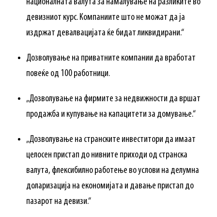
националната валута за намалување на разликите во
девизниот курс. Компаниите што не можат да ја
издржат девалвацијата ќе бидат ликвидирани.“
Дозволување на приватните компании да вработат
повеќе од 100 работници.
„Дозволување на фирмите за недвижности да вршат
продажба и купување на капацитети за домување.“
„Дозволување на странските инвеститори да имаат
целосен пристап до нивните приходи од странска
валута, флексибилно работење во услови на делумна
доларизација на економијата и давање пристап до
пазарот на девизи.“