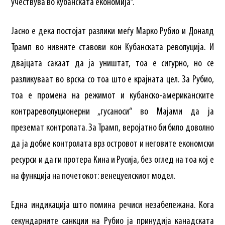
учествува во кубанската економија“.
Јасно е дека постојат разлики меѓу Марко Рубио и Доналд
Трамп во нивните ставови кон Кубанската револуција. И
двајцата сакаат да ја уништат, тоа е сигурно, но се
разликуваат во врска со тоа што е крајната цел. За Рубио,
тоа е промена на режимот и кубанско-американските
контрареволуционерни „гусаноси“ во Мајами да ја
преземат контролата. За Трамп, веројатно би било доволно
да ја добие контролата врз островот и неговите економски
ресурси и да ги протера Кина и Русија, без оглед на тоа кој е
на функција на почетокот: венецуелскиот модел.
Една индикација што помина речиси незабележана. Кога
секундарните санкции на Рубио ја принудија канадската