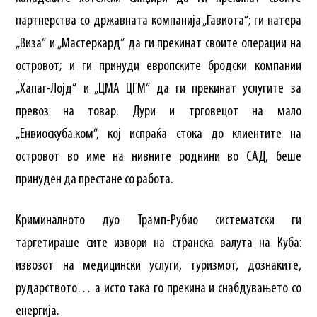
партнерства со државната компанија „Гавиота“; ги натера
„Виза“ и „Мастеркард“ да ги прекинат своите операции на
островот; и ги принуди европските бродски компании
„Хапаг-Лојд“ и „ЦМА ЦГМ“ да ги прекинат услугите за
превоз на товар. Дури и трговецот на мало
„Енвиоскуба.ком“, кој испраќа стока до клиентите на
островот во име на нивните роднини во САД, беше
принуден да престане со работа.
Криминалното дуо Трамп-Рубио систематски ги
таргетираше сите извори на странска валута на Куба:
извозот на медицински услуги, туризмот, дознаките,
рударството… а исто така го прекина и снабдувањето со
енергија.