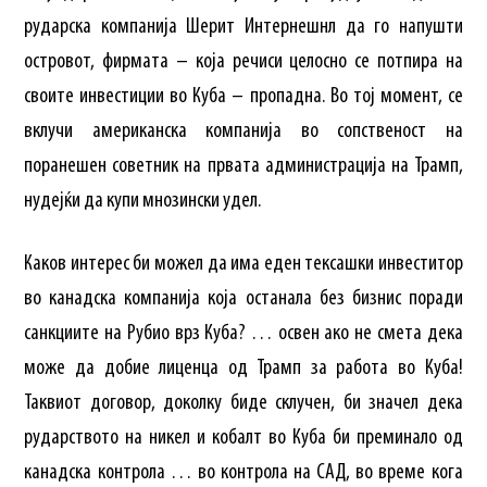
рударска компанија Шерит Интернешнл да го напушти
островот, фирмата – која речиси целосно се потпира на
своите инвестиции во Куба – пропадна. Во тој момент, се
вклучи американска компанија во сопственост на
поранешен советник на првата администрација на Трамп,
нудејќи да купи мнозински удел.
Каков интерес би можел да има еден тексашки инвеститор
во канадска компанија која останала без бизнис поради
санкциите на Рубио врз Куба? … освен ако не смета дека
може да добие лиценца од Трамп за работа во Куба!
Таквиот договор, доколку биде склучен, би значел дека
рударството на никел и кобалт во Куба би преминало од
канадска контрола … во контрола на САД, во време кога