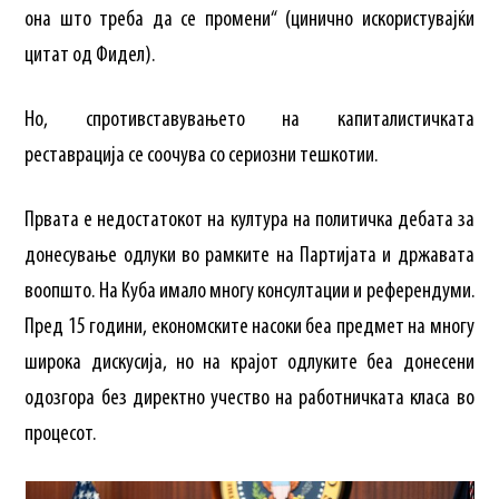
она што треба да се промени“ (цинично искористувајќи
цитат од Фидел).
Но, спротивставувањето на капиталистичката
реставрација се соочува со сериозни тешкотии.
Првата е недостатокот на култура на политичка дебата за
донесување одлуки во рамките на Партијата и државата
воопшто. На Куба имало многу консултации и референдуми.
Пред 15 години, економските насоки беа предмет на многу
широка дискусија, но на крајот одлуките беа донесени
одозгора без директно учество на работничката класа во
процесот.