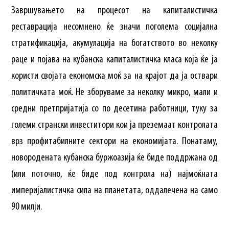
Завршувањето на процесот на капиталистичка
реставрација несомнено ќе значи поголема социјална
стратификација, акумулација на богатството во неколку
раце и појава на кубанска капиталистичка класа која ќе ја
користи својата економска моќ за на крајот да ја оствари
политичката моќ. Не зборуваме за неколку микро, мали и
средни претпријатија со по десетина работници, туку за
големи странски инвеститори кои ја преземаат контролата
врз профитабилните сектори на економијата. Понатаму,
новородената кубанска буржоазија ќе биде поддржана од
(или поточно, ќе биде под контрола на) најмоќната
империјалистичка сила на планетата, оддалечена на само
90 милји.