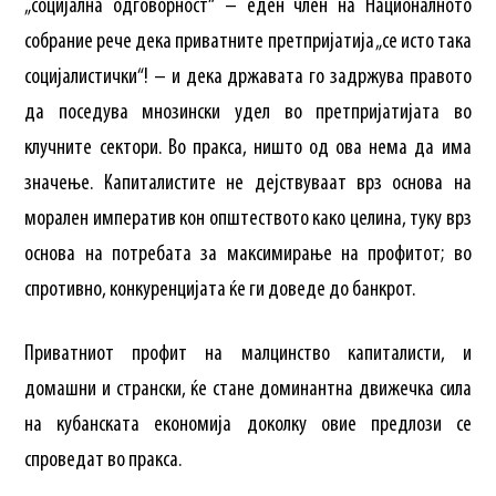
„социјална одговорност“ – еден член на Националното
собрание рече дека приватните претпријатија „се исто така
социјалистички“! – и дека државата го задржува правото
да поседува мнозински удел во претпријатијата во
клучните сектори. Во пракса, ништо од ова нема да има
значење. Капиталистите не дејствуваат врз основа на
морален императив кон општеството како целина, туку врз
основа на потребата за максимирање на профитот; во
спротивно, конкуренцијата ќе ги доведе до банкрот.
Приватниот профит на малцинство капиталисти, и
домашни и странски, ќе стане доминантна движечка сила
на кубанската економија доколку овие предлози се
спроведат во пракса.