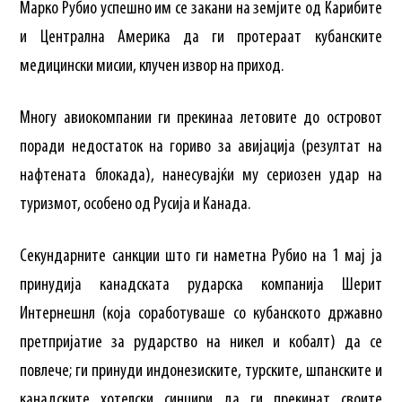
Марко Рубио успешно им се закани на земјите од Карибите
и Централна Америка да ги протераат кубанските
медицински мисии, клучен извор на приход.
Многу авиокомпании ги прекинаа летовите до островот
поради недостаток на гориво за авијација (резултат на
нафтената блокада), нанесувајќи му сериозен удар на
туризмот, особено од Русија и Канада.
Секундарните санкции што ги наметна Рубио на 1 мај ја
принудија канадската рударска компанија Шерит
Интернешнл (која соработуваше со кубанското државно
претпријатие за рударство на никел и кобалт) да се
повлече; ги принуди индонезиските, турските, шпанските и
канадските хотелски синџири да ги прекинат своите