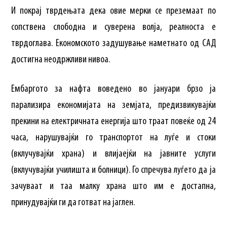
И покрај тврдењата дека овие мерки се преземаат по
сопствена слободна и суверена волја, реалноста е
тврдоглава. Економското задушување наметнато од САД
достигна неодржливи нивоа.
Ембаргото за нафта воведено во јануари брзо ја
парализира економијата на земјата, предизвикувајќи
прекини на електричната енергија што траат повеќе од 24
часа, нарушувајќи го транспортот на луѓе и стоки
(вклучувајќи храна) и влијаејќи на јавните услуги
(вклучувајќи училишта и болници). Го спречува луѓето да ја
зачуваат и таа малку храна што им е достапна,
принудувајќи ги да готват на јаглен.