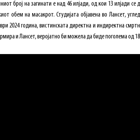
от број на загинати е над 46 илјади, од ​​кои 13 илјади се д
иот обем на масакрот. Студијата објавена во Лансет, угле
ври 2024 година, вистинската директна и индиректна смрт
ормира и Лансет, веројатно би можела да биде поголема од 18