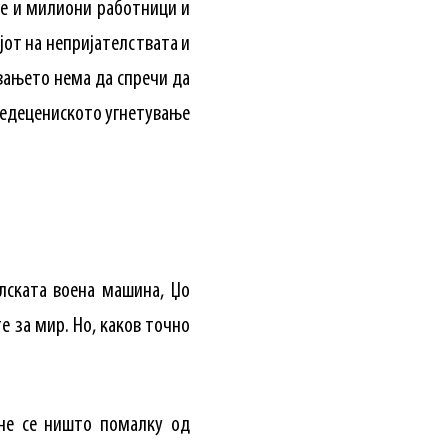
те и милиони работници и
ајот на непријателствата и
увањето нема да спречи да
еќедецениското угнетување
елската воена машина, Џо
е за мир. Но, каков точно
не се ништо помалку од