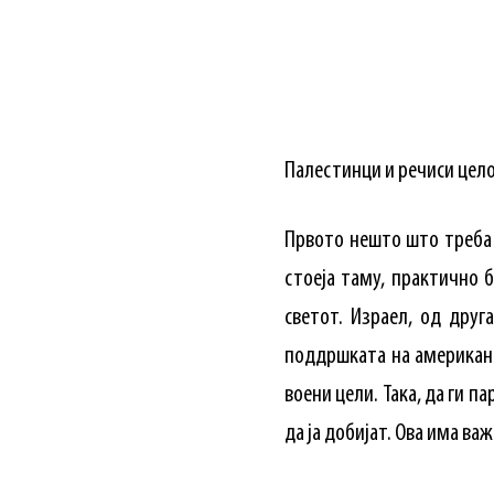
Палестинци и речиси цел
Првото нешто што треба 
стоеја таму, практично 
светот. Израел, од друг
поддршката на американск
воени цели. Така, да ги п
да ја добијат. Ова има ва