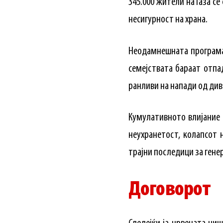
345.000 жители на Газа се
несигурност на храна.
Неодамнешната програма 
семејствата бараат отпа
ранливи на напади од див
Кумулативното влијание 
неухранетост, колапсот 
трајни последици за гене
Договорот