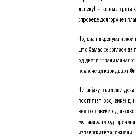
далеку! – ќе има трета 
спроведе долгорочен план
Но, ова покренува некои
што Хамас се согласи да 
од двете страни минатото
повлече од коридорот Фил
Нетанјаху тврдеше дека
постигнат овој викенд 
ништо повеќе од изгово
мотивирани од причини 
израелските заложници.