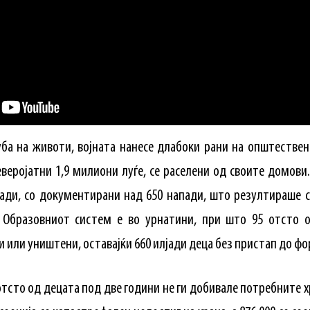
уба на животи, војната нанесе длабоки рани на општествено
еверојатни 1,9 милиони луѓе, се раселени од своите домови
пади, со документирани над 650 напади, што резултираше с
 Образовниот систем е во урнатини, при што 95 отсто 
 или уништени, оставајќи 660 илјади деца без пристап до ф
 отсто од децата под две години не ги добивале потребните 