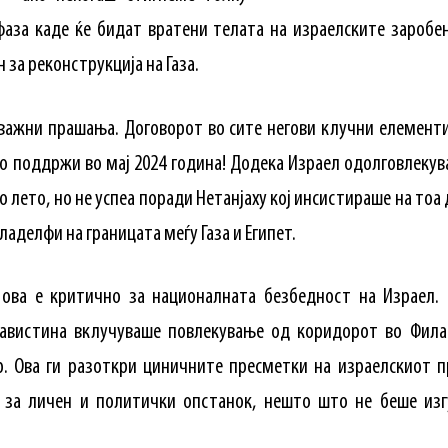
фаза каде ќе бидат вратени телата на израелските заробен
 за реконструкција на Газа.
 важни прашања. Договорот во сите негови клучни елемент
го поддржи во мај 2024 година! Додека Израел одолговлеку
 лето, но не успеа поради Нетанјаху кој инсистираше на тоа 
аделфи на границата меѓу Газа и Египет.
 ова е критично за националната безбедност на Израел.
навистина вклучуваше повлекување од коридорот во Фила
р. Ова ги разоткри циничните пресметки на израелскиот п
за личен и политички опстанок, нешто што не беше изгу