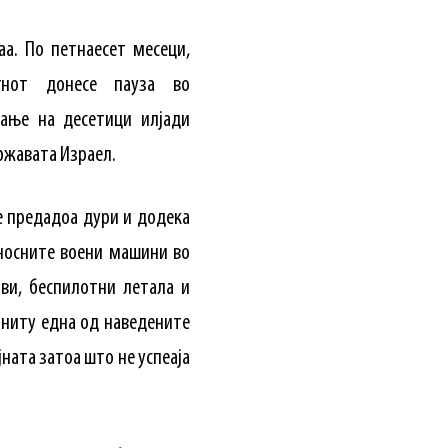
аа. По петнаесет месеци,
гнот донесе пауза во
ање на десетици илјади
ржавата Израел.
е предадоа дури и додека
оносните воени машини во
ови, беспилотни летала и
е ниту една од наведените
јната затоа што не успеаја