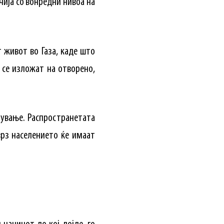
очија со вонредни нивоа на
 живот во Газа, каде што
 се изложат на отворено,
тување. Распространетата
врз населението ќе имаат