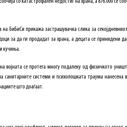
 соочија со катастрофален недостиг на храна, а 876.000 се со
на БиБиСи прикажа застрашувачка слика за секојдневниот
доци за да ги продадат за храна, а децата се принидени да
и кучиња.
на војната се протега многу подалеку од физичкото униш
на санитарните системи и психолошката траума нанесена 
рациите што доаѓаат.