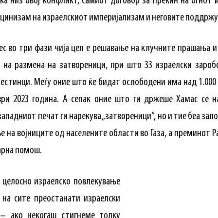
ка низ овој конфликт, самиот договор за прекин на огнот и
цинизам на израелскиот империјализам и неговите поддржу
с во три фази чија цел е решавање на клучните прашања и
а на размена на затвореници, при што 33 израелски зароб
лестинци. Меѓу оние што ќе бидат ослободени има над 1.00
ри 2023 година. А сепак оние што ги држеше Хамас се на
ападниот печат ги нарекува „затвореници“, но и тие беа зало
е на војниците од населените области во Газа, а преминот Р
арна помош.
 целосно израелско повлекување
 на сите преостанати израелски
 – ако некогаш стигнеме толку