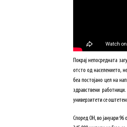
Покрај непосредната заг
отсто од населението, н
беа постојано цел на на
здравствени работници.
универзитети се оштетени
Според ОН, во јануари 96