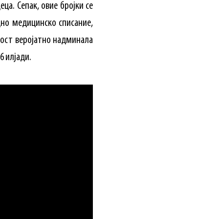
еца. Сепак, овие бројки се
дно медицинско списание,
ност веројатно надминала
6 илјади.