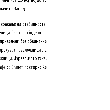
 начинот до кој дојде, го
вачи на Запад.
 враќање на стабилноста.
еници беа ослободени во
0 приведени без обвинение
рекуваат „заложници“, а
жници. Израел, исто така,
афа со Египет повторно ќе