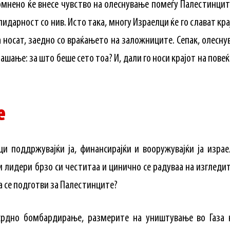
сомнено ќе внесе чувство на олеснување помеѓу Палестинци
идарност со нив. Исто така, многу Израелци ќе го слават кр
 носат, заедно со враќањето на заложниците. Сепак, олесн
ашање: за што беше сето тоа? И, дали го носи крајот на пов
е
и поддржувајќи ја, финансирајќи и вооружувајќи ја изра
и лидери брзо си честитаа и цинично се радуваа на изгледит
а се подготви за Палестинците?
срдно бомбардирање, размерите на уништување во Газа 