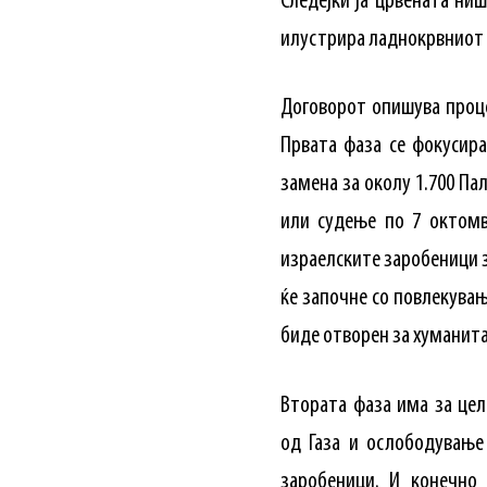
Следејќи ја црвената ниш
илустрира ладнокрвниот 
Договорот опишува проце
Првата фаза се фокусир
замена за околу 1.700 Па
или судење по 7 октомв
израелските заробеници з
ќе започне со повлекувањ
биде отворен за хуманит
Втората фаза има за цел
од Газа и ослободување
заробеници. И конечно