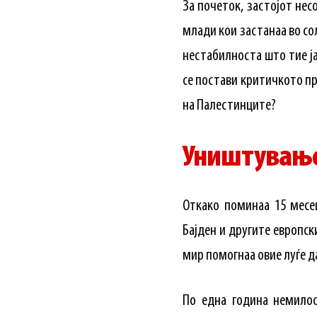
За почеток, застојот не
млади кои застанаа во сол
нестабилноста што тие ја
се постави критичкото пр
на Палестинците?
Уништувањ
Откако поминаа 15 месец
Бајден и другите европск
мир помогнаа овие луѓе д
По една година немило