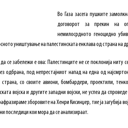
Во Газа засега пушките замолкн
договорот за прекин на о
немилосрдното геноцидно убив
осното уништување на палестинската енклава од страна на д
да се забележи е ова: Палестинците не се поклонија ниту с
без одбрана, под непрестајниот напад на една од најсмрт
а страна, со своите авиони, бомбардери, проектили, тенк
ата војска и другите западни војски, не успеа да спровед
арафразирамe зборовите на Хенри Кисинџер, тие ја загубија во
жни последици кои мора да се анализираат.